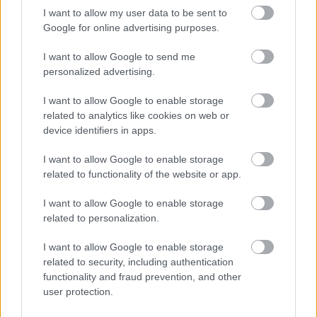
I want to allow my user data to be sent to
Google for online advertising purposes.
Következett a futam drámája! Pecco Bagnaia a nagy
hajrában elesett, így Quartararo fellélegezhetett. Ő lesz a
I want to allow Google to send me
mai nap legnagyobb nyertese, ami a világbajnoki tabellát
personalized advertising.
illeti.
I want to allow Google to enable storage
related to analytics like cookies on web or
⚠️
@PECCOBAGNAIA
CRASHES OUT
device identifiers in apps.
IN THE LAST LAP!
#JAPANESEGP
I want to allow Google to enable storage
🇯🇵
related to functionality of the website or app.
PIC.TWITTER.COM/XFGRQHNTNM
I want to allow Google to enable storage
related to personalization.
— MOTOGP™🏁 (@MOTOGP)
I want to allow Google to enable storage
SEPTEMBER 25, 2022
related to security, including authentication
functionality and fraud prevention, and other
A futamot végül a gyári Ducati versenyzője, Jack Miller
user protection.
nyerte. Keserédes zárás a Ducati-istálló számára.