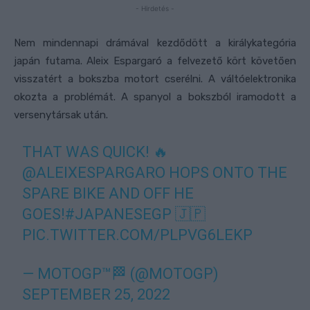
- Hirdetés -
Nem mindennapi drámával kezdődött a királykategória
japán futama. Aleix Espargaró a felvezető kört követően
visszatért a bokszba motort cserélni. A váltóelektronika
okozta a problémát. A spanyol a bokszból iramodott a
versenytársak után.
THAT WAS QUICK! 🔥
@ALEIXESPARGARO
HOPS ONTO THE
SPARE BIKE AND OFF HE
GOES!
#JAPANESEGP
🇯🇵
PIC.TWITTER.COM/PLPVG6LEKP
— MOTOGP™🏁 (@MOTOGP)
SEPTEMBER 25, 2022