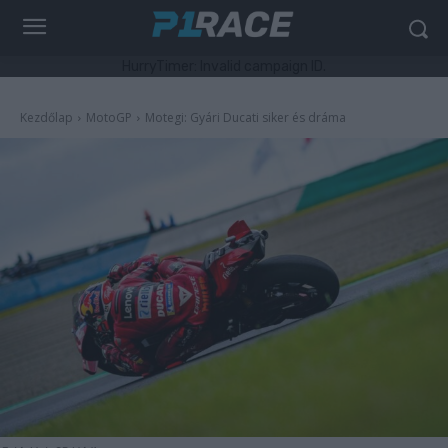
HurryTimer: Invalid campaign ID.
Kezdőlap
MotoGP
Motegi: Gyári Ducati siker és dráma