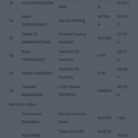
15
Cal CRUTCHLOW
19.201
RNF
A
Aleix
APRILI
25.47
16
Aprilia Racing
ESPARGARO
A
3
Fabio DI
Gresini Racing
27.00
17
DUCATI
GIANNANTONIO
MotoGP
6
Raul
Tech3 KTM
29.37
18
KTM
FERNANDEZ
Factory
4
Tech3 KTM
29.46
19
Remy GARDNER
KTM
Factory
9
Takaaki
LCR Honda
43.29
20
HONDA
NAKAGAMI
IDEMITSU
4
Nem ért célba:
Francesco
Ducati Lenovo
DUCATI
1 kör
BAGNAIA
Team
Team SUZUKI
SUZUK
Alex RINS
10 kör