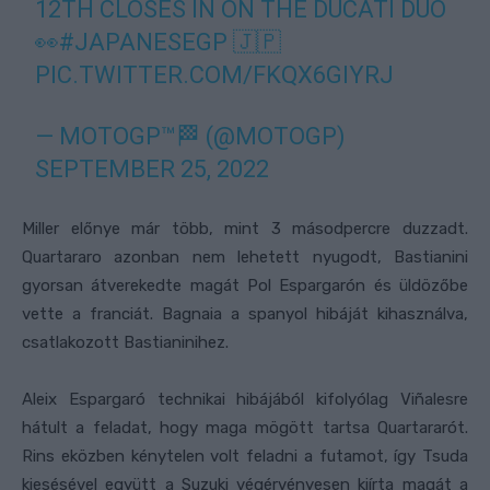
12TH CLOSES IN ON THE DUCATI DUO
👀
#JAPANESEGP
🇯🇵
PIC.TWITTER.COM/FKQX6GIYRJ
— MOTOGP™🏁 (@MOTOGP)
SEPTEMBER 25, 2022
Miller előnye már több, mint 3 másodpercre duzzadt.
Quartararo azonban nem lehetett nyugodt, Bastianini
gyorsan átverekedte magát Pol Espargarón és üldözőbe
vette a franciát. Bagnaia a spanyol hibáját kihasználva,
csatlakozott Bastianinihez.
Aleix Espargaró technikai hibájából kifolyólag Viñalesre
hátult a feladat, hogy maga mögött tartsa Quartararót.
Rins eközben kénytelen volt feladni a futamot, így Tsuda
kiesésével együtt a Suzuki végérvényesen kiírta magát a