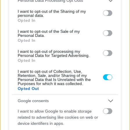
Personal Data Processing Opt Outs
services and may gather and store information including but
Martínt. Márquez egy agresszívabb manővert végrehajtva
not limited to your visit or usage behaviour. You may click to
I want to opt-out of the Sharing of my
átvette a 4. helyet Oliveirától.
personal data.
grant or deny consent to Google and its third-party tags to
Opted In
use your data for below specified purposes in below Google
PULLING THROUGH 💪
consent section.
I want to opt-out of the Sale of my
Personal Data.
@MARCMARQUEZ93
COMES ALIVE
Opted In
AGAINST
@_MOLIVEIRA88
FOR 4TH
I want to opt-out of processing my
PLACE
#JAPANESEGP
🇯🇵
Personal Data for Targeted Advertising.
Opted In
PIC.TWITTER.COM/6EFMQO7TGE
I want to opt-out of Collection, Use,
Retention, Sale, and/or Sharing of my
Personal Data that Is Unrelated with the
— MOTOGP™🏁 (@MOTOGP)
Purposes for which it was collected.
Opted Out
SEPTEMBER 25, 2022
Google consents
A világbajnoki aspiránsok vérre menő csatát vívtak a 8.
I want to allow Google to enable storage
helyért. Bagnaia utolérte Quartararót, és mindent megtett
related to advertising like cookies on web or
azért, hogy megelőzze a franciát. Brad Binder eközben
device identifiers in apps.
átvette a második helyet.