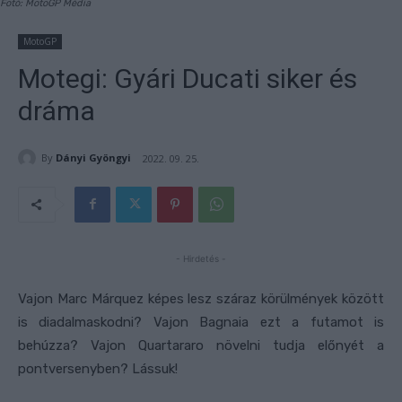
Fotó: MotoGP Média
MotoGP
Motegi: Gyári Ducati siker és
dráma
By
Dányi Gyöngyi
2022. 09. 25.
- Hirdetés -
Vajon Marc Márquez képes lesz száraz körülmények között
is diadalmaskodni? Vajon Bagnaia ezt a futamot is
behúzza? Vajon Quartararo növelni tudja előnyét a
pontversenyben? Lássuk!