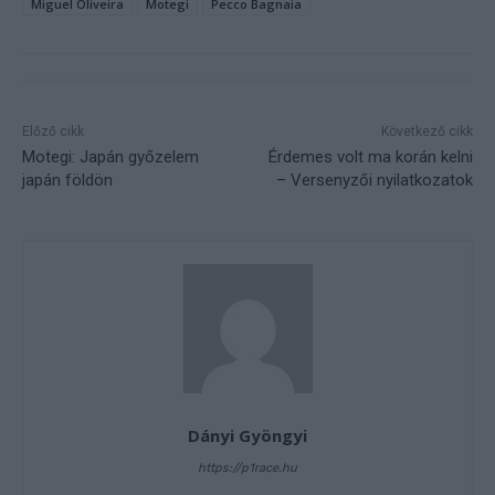
Miguel Oliveira
Motegi
Pecco Bagnaia
Előző cikk
Következő cikk
Motegi: Japán győzelem
Érdemes volt ma korán kelni
japán földön
– Versenyzői nyilatkozatok
Dányi Gyöngyi
https://p1race.hu