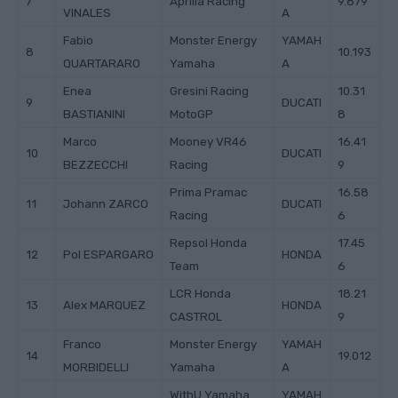
7
Aprilia Racing
9.879
VINALES
A
Fabio
Monster Energy
YAMAH
8
10.193
QUARTARARO
Yamaha
A
Enea
Gresini Racing
10.31
9
DUCATI
BASTIANINI
MotoGP
8
Marco
Mooney VR46
16.41
10
DUCATI
BEZZECCHI
Racing
9
Prima Pramac
16.58
11
Johann ZARCO
DUCATI
Racing
6
Repsol Honda
17.45
12
Pol ESPARGARO
HONDA
Team
6
LCR Honda
18.21
13
Alex MARQUEZ
HONDA
CASTROL
9
Franco
Monster Energy
YAMAH
14
19.012
MORBIDELLI
Yamaha
A
WithU Yamaha
YAMAH