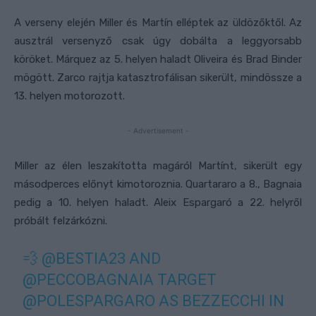
A verseny elején Miller és Martín elléptek az üldözőktől. Az
ausztrál versenyző csak úgy dobálta a leggyorsabb
köröket. Márquez az 5. helyen haladt Oliveira és Brad Binder
mögött. Zarco rajtja katasztrofálisan sikerült, mindössze a
13. helyen motorozott.
- Advertisement -
Miller az élen leszakította magáról Martínt, sikerült egy
másodperces előnyt kimotoroznia. Quartararo a 8., Bagnaia
pedig a 10. helyen haladt. Aleix Espargaró a 22. helyről
próbált felzárkózni.
💨
@BESTIA23
AND
@PECCOBAGNAIA
TARGET
@POLESPARGARO
AS BEZZECCHI IN