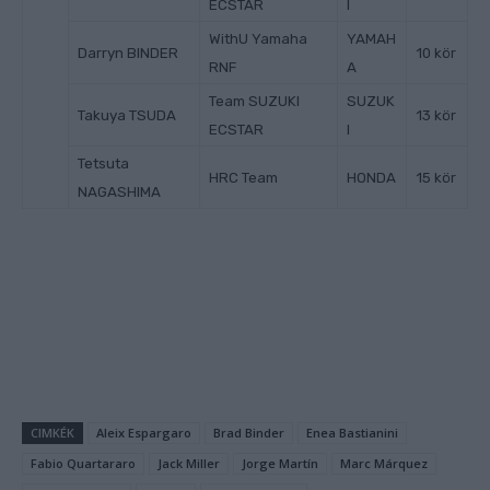
ECSTAR
I
WithU Yamaha
YAMAH
Darryn BINDER
10 kör
RNF
A
Team SUZUKI
SUZUK
Takuya TSUDA
13 kör
ECSTAR
I
Tetsuta
HRC Team
HONDA
15 kör
NAGASHIMA
CIMKÉK
Aleix Espargaro
Brad Binder
Enea Bastianini
Fabio Quartararo
Jack Miller
Jorge Martín
Marc Márquez