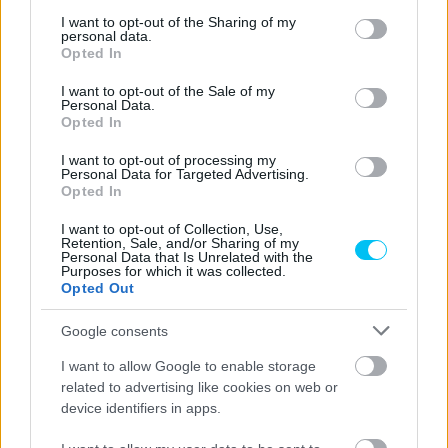
services and may gather and store information including but
not limited to your visit or usage behaviour. You may click to
I want to opt-out of the Sharing of my
personal data.
grant or deny consent to Google and its third-party tags to
Opted In
CIMKÉK
Álvaro Bautista
Axel Bassani
Jonathan Rea
use your data for below specified purposes in below Google
consent section.
Portimao
Toprak Razgatlioglu
I want to opt-out of the Sale of my
Personal Data.
Opted In
I want to opt-out of processing my
Personal Data for Targeted Advertising.
Opted In
Előző cikk
Következő cikk
Portimão: Az elképesztően
Portimao: Mirko Gennai első
I want to opt-out of Collection, Use,
Retention, Sale, and/or Sharing of my
izgalmas futamot Aegerter
győzelmét szerezte
Personal Data that Is Unrelated with the
húzta be, Sebestyén a top10-
Purposes for which it was collected.
Opted Out
ből bukott
Google consents
I want to allow Google to enable storage
related to advertising like cookies on web or
device identifiers in apps.