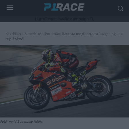
HurryTimer: Invalid campaign ID.
Kezdőlap
Superbike
Portimão: Bautista megfosztotta Razgatlıoğlut a
triplázástól
Fotó: World Superbike Média