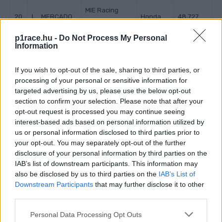
MIE Racing
20
L. MERCADO
Honda
48,727
Honda
p1race.hu -
Do Not Process My Personal
GYTR GRT
21
K. NOZANE
Yamaha
49,505
Information
Yamaha
22
I. LECUONA
Team HRC
Honda
106,148
If you wish to opt-out of the sale, sharing to third parties, or
processing of your personal or sensitive information for
Kawasak
23
O. KONIG
Orelac Racing
113,116
targeted advertising by us, please use the below opt-out
i
section to confirm your selection. Please note that after your
Nem ért célba:
opt-out request is processed you may continue seeing
interest-based ads based on personal information utilized by
Motocorsa
us or personal information disclosed to third parties prior to
A. BASSANI
Ducati
17 kör
Racing
your opt-out. You may separately opt-out of the further
disclosure of your personal information by third parties on the
TPR Team
Kawasak
L. HASLAM
17 kör
IAB’s list of downstream participants. This information may
Pedercini
i
also be disclosed by us to third parties on the
IAB’s List of
Kawasaki
Kawasak
Downstream Participants
that may further disclose it to other
L. MAHIAS
19 kör
third parties.
Puccetti
i
Please note that this website/app uses one or more Google
Personal Data Processing Opt Outs