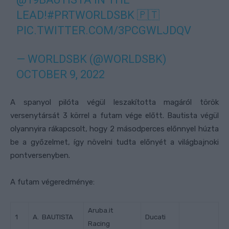
LEAD!
#PRTWORLDSBK
🇵🇹
PIC.TWITTER.COM/3PCGWLJDQV
— WORLDSBK (@WORLDSBK)
OCTOBER 9, 2022
A spanyol pilóta végül leszakította magáról török
versenytársát 3 körrel a futam vége előtt. Bautista végül
olyannyira rákapcsolt, hogy 2 másodperces előnnyel húzta
be a győzelmet, így növelni tudta előnyét a világbajnoki
pontversenyben.
A futam végeredménye:
Aruba.it
1
A. BAUTISTA
Ducati
Racing