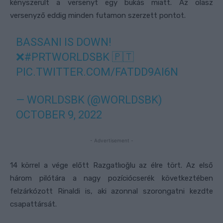
kényszerült a versenyt egy bukás miatt. Az olasz
versenyző eddig minden futamon szerzett pontot.
BASSANI IS DOWN!
❌
#PRTWORLDSBK
🇵🇹
PIC.TWITTER.COM/FATDD9AI6N
— WORLDSBK (@WORLDSBK)
OCTOBER 9, 2022
- Advertisement -
14 körrel a vége előtt Razgatlıoğlu az élre tört. Az első
három pilótára a nagy pozíciócserék következtében
felzárkózott Rinaldi is, aki azonnal szorongatni kezdte
csapattársát.