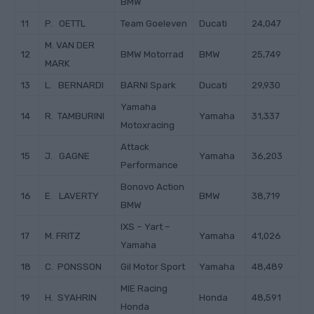
BMW
11
P. OETTL
Team Goeleven
Ducati
24,047
M. VAN DER
12
BMW Motorrad
BMW
25,749
MARK
13
L. BERNARDI
BARNI Spark
Ducati
29,930
Yamaha
14
R. TAMBURINI
Yamaha
31,337
Motoxracing
Attack
15
J. GAGNE
Yamaha
36,203
Performance
Bonovo Action
16
E. LAVERTY
BMW
38,719
BMW
IXS – Yart –
17
M. FRITZ
Yamaha
41,026
Yamaha
18
C. PONSSON
Gil Motor Sport
Yamaha
48,489
MIE Racing
19
H. SYAHRIN
Honda
48,591
Honda