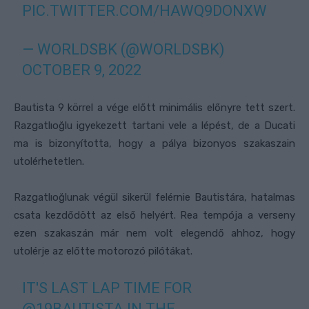
PIC.TWITTER.COM/HAWQ9DONXW
— WORLDSBK (@WORLDSBK)
OCTOBER 9, 2022
Bautista 9 körrel a vége előtt minimális előnyre tett szert.
Razgatlıoğlu igyekezett tartani vele a lépést, de a Ducati
ma is bizonyította, hogy a pálya bizonyos szakaszain
utolérhetetlen.
Razgatlıoğlunak végül sikerül felérnie Bautistára, hatalmas
csata kezdődött az első helyért. Rea tempója a verseny
ezen szakaszán már nem volt elegendő ahhoz, hogy
utolérje az előtte motorozó pilótákat.
IT'S LAST LAP TIME FOR
@19BAUTISTA
IN THE