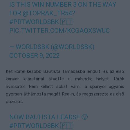
IS THIS WIN NUMBER 3 ON THE WAY
FOR
@TOPRAK_TR54
?
#PRTWORLDSBK
🇵🇹
PIC.TWITTER.COM/KCGAQXSWUC
— WORLDSBK (@WORLDSBK)
OCTOBER 9, 2022
Két körrel később Bautista támadásba lendült, és az első
kanyar kijáratánál átvette a második helyet török
riválisától. Nem kellett sokat várni, a spanyol ugyanis
gyorsan áthámozta magát Rea-n, és megszerezte az első
pozíciót.
NOW BAUTISTA LEADS!! 🥵
#PRTWORLDSBK
🇵🇹