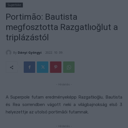
Superbike
Portimão: Bautista
megfosztotta Razgatlıoğlut a
triplázástól
By
Dányi Gyöngyi
2022. 10. 09.
- Hirdetés -
A Superpole futam eredményeképp Razgatlıoğlu, Bautista
és Rea sorrendben vágott neki a világbajnokság első 3
helyezettje az utolsó portimãói futamnak.
- Hirdetés -