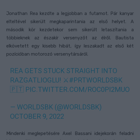
Jonathan Rea kezdte a legjobban a futamot. Pár kanyar
elteltével sikerült megkaparintania az első helyet. A
második kör kezdetekor sem sikerült letaszítania a
többieknek az északír versenyzőt az élről. Bautista
elkövetett egy kisebb hibát, így leszakadt az első két
pozícióban motorozó versenytársáról.
REA GETS STUCK STRAIGHT INTO
RAZGATLIOGLU! ⚔️
#PRTWORLDSBK
🇵🇹
PIC.TWITTER.COM/ROC0PI2MUO
— WORLDSBK (@WORLDSBK)
OCTOBER 9, 2022
Mindenki meglepetésére Axel Bassani idejekorán feladni