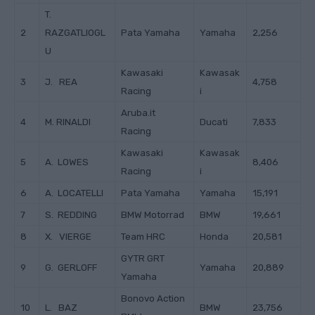
T.
2
RAZGATLIOGL
Pata Yamaha
Yamaha
2,256
U
Kawasaki
Kawasak
3
J. REA
4,758
Racing
i
Aruba.it
4
M. RINALDI
Ducati
7,833
Racing
Kawasaki
Kawasak
5
A. LOWES
8,406
Racing
i
6
A. LOCATELLI
Pata Yamaha
Yamaha
15,191
7
S. REDDING
BMW Motorrad
BMW
19,661
8
X. VIERGE
Team HRC
Honda
20,581
GYTR GRT
9
G. GERLOFF
Yamaha
20,889
Yamaha
Bonovo Action
10
L. BAZ
BMW
23,756