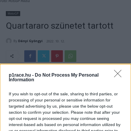
Fotó: MotoGP Média
MotoGP
Quartararo szünetet tartott
By
Dányi Gyöngyi
2022. 10. 12.
- Hirdetés -
p1race.hu -
Do Not Process My Personal
Information
A burirami „rémálom” után Fabio Quartararo tíz napig nem
If you wish to opt-out of the sale, sharing to third parties, or
hallatott magáról, és szokatlanul nyugodtan tért vissza az
processing of your personal or sensitive information for
ausztrál hétvége előtt.
targeted advertising by us, please use the below opt-out
section to confirm your selection. Please note that after your
- Hirdetés -
opt-out request is processed you may continue seeing
interest-based ads based on personal information utilized by
A burirami esős futamon Fabio Quartararo a 17. helyen zárt,
us or personal information disclosed to third parties prior to