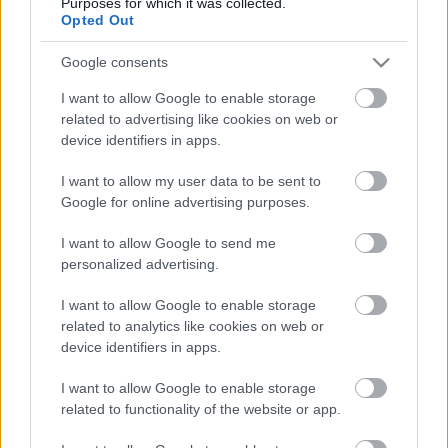
Purposes for which it was collected.
után a szezon utolsó szakaszára való felkészülésre
Opted Out
tudtam koncentrálni. A hetet edzéssel és felkészüléssel
Google consents
töltöttem, mert a következő két verseny nagyon fontos
lesz, de nem aggódom.”
I want to allow Google to enable storage
related to advertising like cookies on web or
device identifiers in apps.
Az első öt pilótát pontosan 40 pont választja el
egymástól a világbajnoki tabellán a Phillip Island-i erőpróba
I want to allow my user data to be sent to
előtt, ahol Quartararo 2019-ben a második kanyarban esett
Google for online advertising purposes.
ki a Danilo Petruccival történt incidens után. A címvédő
I want to allow Google to send me
három futammal a vége előtt mindössze két ponttal előzi
personalized advertising.
meg a Ducati reménységét, Pecco Bagnaiát. Az Aprilia
ásza, Aleix Espargaró is esélyes még, 20 ponttal
I want to allow Google to enable storage
lemaradva.
related to analytics like cookies on web or
device identifiers in apps.
Fabio Quartararo higgadtan jegyezte meg:
„A bajnokság
I want to allow Google to enable storage
most kiegyensúlyozott, szóval most arról van szó, hogy a
related to functionality of the website or app.
legjobbat hozzuk ki magunkból, jól dolgozzunk