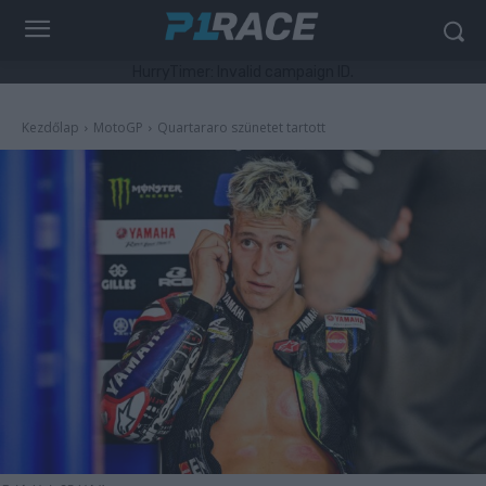
HurryTimer: Invalid campaign ID.
Kezdőlap
MotoGP
Quartararo szünetet tartott