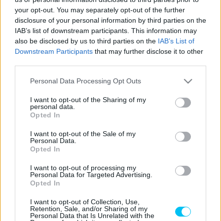
your opt-out. You may separately opt-out of the further
így pont nélkül maradt. Kihagyta az összes tévéinterjút és
disclosure of your personal information by third parties on the
a kötelező sajtókörutat, és csak a Yamaha gyári
IAB’s list of downstream participants. This information may
csapatának írásos üzenetében, majd később egy rövid
also be disclosed by us to third parties on the
IAB’s List of
posztban nyilatkozott a közösségi médiában. Ebben egy
Downstream Participants
that may further disclose it to other
third parties.
rémálomról beszélt, de nem ment bele a részletekbe. Cal
Crutchlow az első guminyomás hirtelen megnövekedését
Please note that this website/app uses one or more Google
Personal Data Processing Opt Outs
nevezte meg a problémák okaként.
services and may gather and store information including but
not limited to your visit or usage behaviour. You may click to
I want to opt-out of the Sharing of my
personal data.
grant or deny consent to Google and its third-party tags to
Az Instagramon – ahol a 23 éves francia rendszeresen
Opted In
use your data for below specified purposes in below Google
oszt meg részleteket a mindennapjaiból – a következő
consent section.
I want to opt-out of the Sale of my
bejegyzést osztotta meg:
„Szünetet tartok”
Personal Data.
Opted In
Szerdán azonban megszólalt a francia versenyző:
I want to opt-out of processing my
Personal Data for Targeted Advertising.
Opted In
- Advertisement -
I want to opt-out of Collection, Use,
Retention, Sale, and/or Sharing of my
„A thaiföldi eredmény nagyon kiábrándító volt. Buriram
Personal Data that Is Unrelated with the