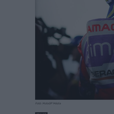
Fotó: MotoGP Média