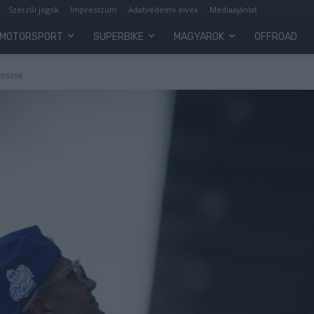
Szerzői jogok
Impresszum
Adatvédelmi elvek
Médiaajánlat
MOTORSPORT
SUPERBIKE
MAGYAROK
OFFROAD
veszve