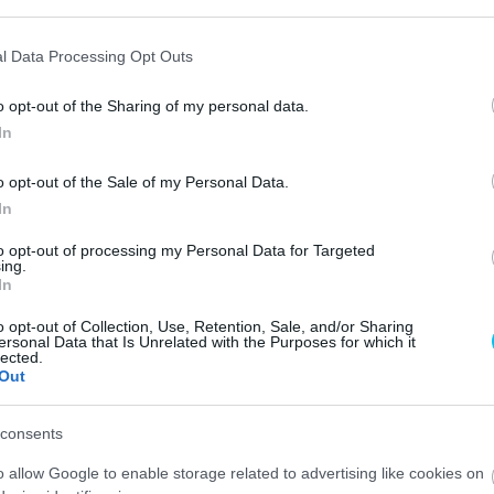
l Data Processing Opt Outs
land
o opt-out of the Sharing of my personal data.
In
o opt-out of the Sale of my Personal Data.
Következő cikk
In
Phillip Island – Izan Guevara győzelemmel
szerezte meg a Moto3-as világbajnoki címet!
to opt-out of processing my Personal Data for Targeted
ing.
In
o opt-out of Collection, Use, Retention, Sale, and/or Sharing
ersonal Data that Is Unrelated with the Purposes for which it
lected.
Out
consents
o allow Google to enable storage related to advertising like cookies on