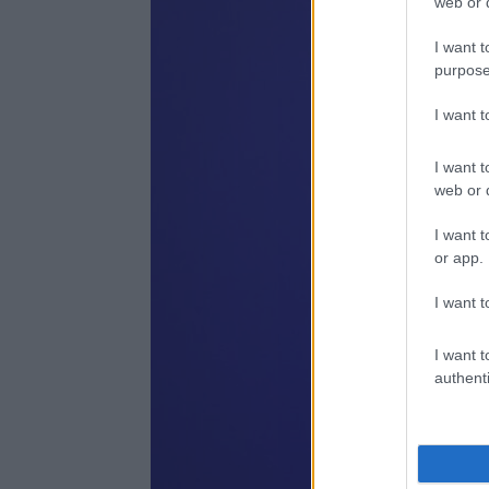
web or d
I want t
purpose
I want 
I want t
web or d
I want t
or app.
I want t
I want t
authenti