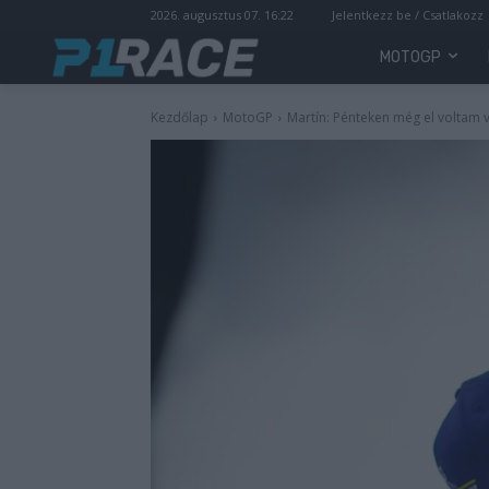
2026. augusztus 07. 16:22
Jelentkezz be / Csatlakozz
MOTOGP
Kezdőlap
MotoGP
Martín: Pénteken még el voltam 