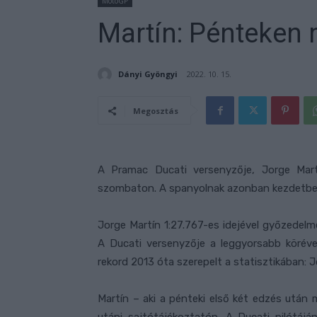
MotoGP
Martín: Pénteken 
Dányi Gyöngyi
2022. 10. 15.
Megosztás
A Pramac Ducati versenyzője, Jorge Martí
szombaton. A spanyolnak azonban kezdetben
Jorge Martín 1:27.767-es idejével győzedelmesk
A Ducati versenyzője a leggyorsabb körével ú
rekord 2013 óta szerepelt a statisztikában: 
Martín – aki a pénteki első két edzés után m