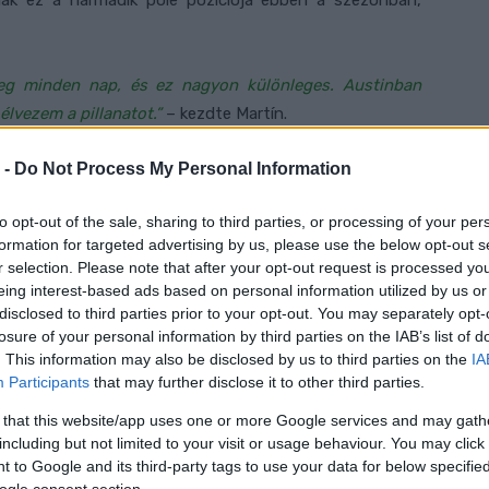
ának ez a harmadik pole pozíciója ebben a szezonban,
eg minden nap, és ez nagyon különleges. Austinban
élvezem a pillanatot.”
– kezdte Martín.
 -
Do Not Process My Personal Information
első kifutásnál nagyon erősnek éreztem magam, de azt
yorsabban menni. A második etapnál aztán gondjaim
to opt-out of the sale, sharing to third parties, or processing of your per
okat kockáztattam, és ezért meg is lett a jutalmam.”
formation for targeted advertising by us, please use the below opt-out s
r selection. Please note that after your opt-out request is processed y
ég kívülről is megelőzött a 3-as kanyarban. Megvolt a
eing interest-based ads based on personal information utilized by us or
. Meg kellett értenünk, hol vesztettük időt. Szombaton
disclosed to third parties prior to your opt-out. You may separately opt-
losure of your personal information by third parties on the IAB’s list of
gyors kanyarok nagyon nehezek MotoGP-motorral, de jól
. This information may also be disclosed by us to third parties on the
IA
Participants
that may further disclose it to other third parties.
 that this website/app uses one or more Google services and may gath
dent megpróbálok majd. Úgy érzem, készen állok. Nem
including but not limited to your visit or usage behaviour. You may click 
, szerintem lesz egy négy-öt fős csoport elöl.”
 to Google and its third-party tags to use your data for below specifi
ogle consent section.