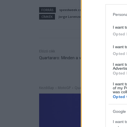
FORRÁS
speedweek.com
Persona
CÍMKÉK
Jorge Lorenzo
Jorge Martín
Phillip Is
I want t
Opted 
I want t
Előző cikk
Opted 
Quartararo: Minden a versenytempón múlik
I want 
Advertis
Opted 
I want t
of my P
was col
Opted 
Google 
I want t