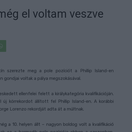
még el voltam veszve
n szerezte meg a pole pozíciót a Phillip Island-en
 gondjai voltak a pálya megszokásával.
edett ellenfelei felett a királykategória kvalifikációján.
j körrekordot állított fel Phillip Island-en. A korábbi
Jorge Lorenzo rekordját adta át a múltnak.
ég a 10. helyen állt – nagyon boldog volt a kvalifikáció