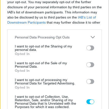
- Hirdetés -
your opt-out. You may separately opt-out of the further
disclosure of your personal information by third parties on the
IAB’s list of downstream participants. This information may
Senki sem számított esőre péntek délután a Malajziában,
also be disclosed by us to third parties on the
IAB’s List of
így sokan nem mentek ki a lágy gumikkal az FP1 végén,
Downstream Participants
that may further disclose it to other
hogy gyors kört fussanak. A MotoGP második
third parties.
szabadedzése előtt azonban heves esőzés kezdődött, így
Please note that this website/app uses one or more Google
Personal Data Processing Opt Outs
először nem is lehetett száraz gumikra gondolni.
services and may gather and store information including but
not limited to your visit or usage behaviour. You may click to
I want to opt-out of the Sharing of my
personal data.
Bár a pálya az FP2 érdemi részére felszáradt, a délelőtti
grant or deny consent to Google and its third-party tags to
Opted In
use your data for below specified purposes in below Google
időket nem sikerült elérni. Álex Rins már az első edzésen
consent section.
gyors kört mert menni, amivel a 2. helyen végzett, így a
I want to opt-out of the Sale of my
Personal Data.
Suzuki versenyzője ideiglenesen helyet szerzett a Q2-ben.
Opted In
I want to opt-out of processing my
„Az FP1 és az FP2 is remekül sikerült számunkra. A száraz
Personal Data for Targeted Advertising.
Opted In
pályán reggel nagyon versenyképes voltam. A végén
megpróbáltunk egy gyors kört futni, hogy lássuk, hol
I want to opt-out of Collection, Use,
Retention, Sale, and/or Sharing of my
tartunk. A csapatfőnököm délután szerette volna, ha
Personal Data that Is Unrelated with the
Purposes for which it was collected.
legalább egy kört megyünk, ezért a lágy hátsó gumit