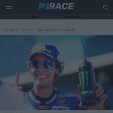
HurryTimer: Invalid campaign ID.
Kezdőlap
MotoGP
Rins szárnyalása folytatódik