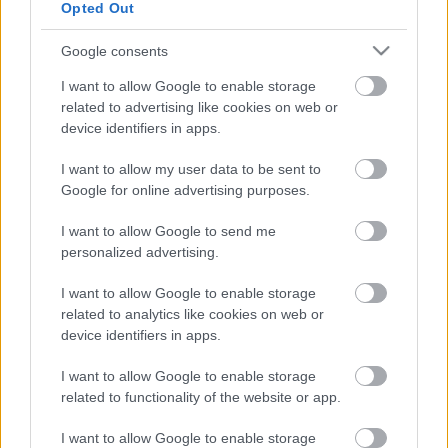
Opted Out
próbáltuk ki.”
Google consents
- Advertisement -
I want to allow Google to enable storage
related to advertising like cookies on web or
„Az eső ellenére jól sikerült az FP2. A pálya nem volt
device identifiers in apps.
teljesen nedves, mert az itteni magas hőmérséklet miatt
I want to allow my user data to be sent to
nagyon gyorsan szárad. Végül nem váltottunk a slick
Google for online advertising purposes.
gumikra, mint néhány versenyző. Jó érzésem van, és
izgatottan várom a szombatot.”
I want to allow Google to send me
personalized advertising.
„A tapadás vizes aszfalton is elég jó volt. Ha
I want to allow Google to enable storage
összehasonlítjuk a Phillip Island-i pályával, akkor itt
related to analytics like cookies on web or
sokkal jobb. Ausztráliában a gumi jobb oldala
device identifiers in apps.
folyamatosan lehűlt, ezáltal a jobb kanyarokban
I want to allow Google to enable storage
csúszkáltunk. Ha az FP2 a versenykörülmények között
related to functionality of the website or app.
lett volna, akkor tíz vagy tizenkét kör után mindenkinek a
bokszba kellett volna mennie kereket cserélni.”
I want to allow Google to enable storage