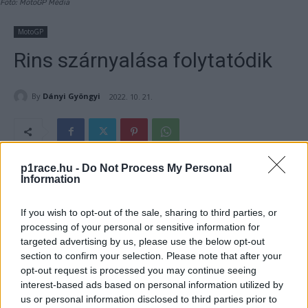
Fotó: MotoGP Média
MotoGP
Rins szárnyalása folytatódik
By
Dányi Gyöngyi
2022. 10. 21.
p1race.hu -
Do Not Process My Personal
- Hirdetés -
Information
Az Ausztrál Nagydíj győztese, Álex Rins a második helyet
If you wish to opt-out of the sale, sharing to third parties, or
szerezte meg a száraz pályán pénteken Sepangban, mivel
processing of your personal or sensitive information for
egyike volt azoknak a versenyzőknek, akik a lágy hátsó
targeted advertising by us, please use the below opt-out
section to confirm your selection. Please note that after your
gumival mentek ki. Az esőben azonban a spanyol is jól
opt-out request is processed you may continue seeing
boldogult.
interest-based ads based on personal information utilized by
us or personal information disclosed to third parties prior to