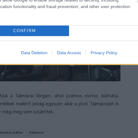
cation functionality and fraud prevention, and other user protection.
CONFIRM
Data Deletion
Data Access
Privacy Policy
etjük a Talmácsi Ringen, ahol számos motor, bőrruha,
emlékek mellett pedig egyszer akár a jövő Talmácsiját is
kor még meg sem születtek.
lmácsi Gábor
Valencia