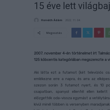
15 éve lett világb
Horváth Ádám
2022. 11. 04.
Megosztás
2007. november 4-én történelmet írt Talmác
125 köbcentis kategóriában megszerezte a vi
Aki látta ezt a futamot (két televíziós c
emlékezne erre a napra, és arra az elképe
szezon során 3 futamot nyert, és 10 pon
csapatban, spanyol ellenfél ellen kellet
előzgették oda-vissza egymást a vetélytárs
kívül minél többen is versenyben maradjanak