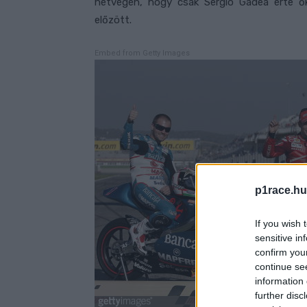
hétvégén, hogy csak Sergio Gadea érte ők
előzött.
Embed from Getty Images
p1race.hu
If you wish 
sensitive in
confirm you
continue se
information 
further disc