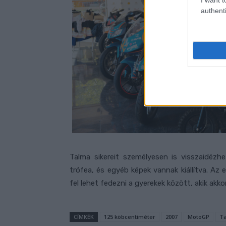
authenti
Talma sikereit személyesen is visszaidézh
trófea, és egyéb képek vannak kiállítva. Az 
fel lehet fedezni a gyerekek között, akik ak
CÍMKÉK
125 köbcentiméter
2007
MotoGP
Ta