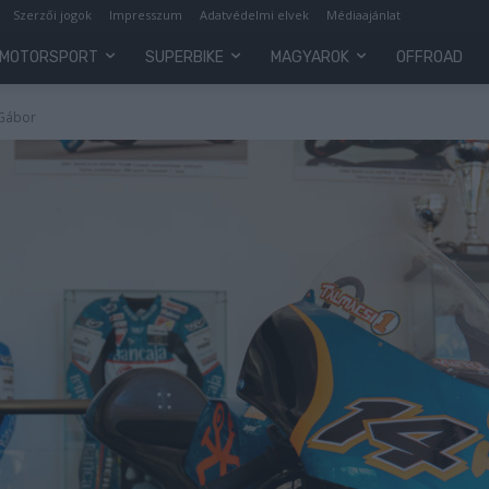
Szerzői jogok
Impresszum
Adatvédelmi elvek
Médiaajánlat
MOTORSPORT
SUPERBIKE
MAGYAROK
OFFROAD
 Gábor