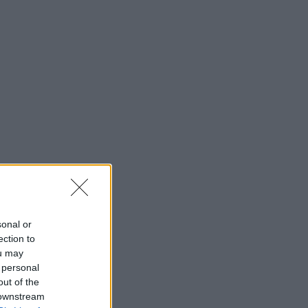
sonal or
ection to
ou may
 personal
out of the
 downstream