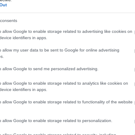
Out
consents
o allow Google to enable storage related to advertising like cookies on
evice identifiers in apps.
a 2007-es futamokat Talmácsi szakkommentálásával. Idén
rténelem, hogy amennyiben Bagnaia nyer, akkor 2007 óta
o allow my user data to be sent to Google for online advertising
ati. De ez már egy másik, magyar szempontból kevésbé
s.
to allow Google to send me personalized advertising.
o allow Google to enable storage related to analytics like cookies on
evice identifiers in apps.
o allow Google to enable storage related to functionality of the website
o allow Google to enable storage related to personalization.
o allow Google to enable storage related to security, including