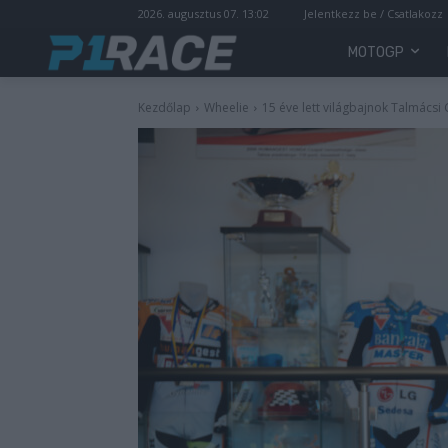
2026. augusztus 07. 13:02
Jelentkezz be / Csatlakozz
MOTOGP
Kezdőlap
Wheelie
15 éve lett világbajnok Talmácsi