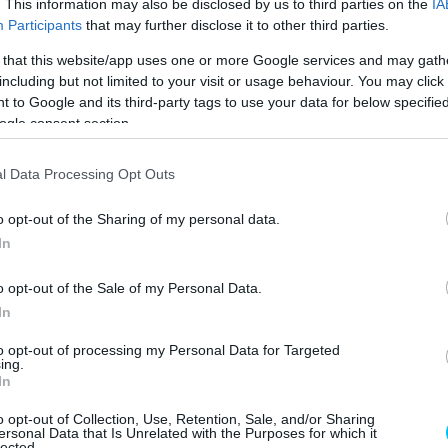
. This information may also be disclosed by us to third parties on the
IA
Participants
that may further disclose it to other third parties.
, ami elégnek bizonyult a világbajnoki címhez. Ezzel ő
 that this website/app uses one or more Google services and may gath
világbajnoka a sportág 1949 óta íródó történelmében.
including but not limited to your visit or usage behaviour. You may click 
za legendás, hiszen Casey Stoner és Jorge Lorenzo
 to Google and its third-party tags to use your data for below specifi
ogle consent section.
k) mellé egy magyar versenyző motorját állították ki.
l Data Processing Opt Outs
o opt-out of the Sharing of my personal data.
In
o opt-out of the Sale of my Personal Data.
In
to opt-out of processing my Personal Data for Targeted
ing.
In
o opt-out of Collection, Use, Retention, Sale, and/or Sharing
ersonal Data that Is Unrelated with the Purposes for which it
lected.