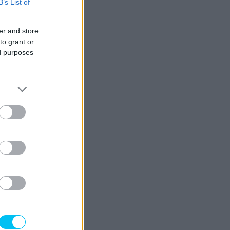
B’s List of
er and store
to grant or
ed purposes