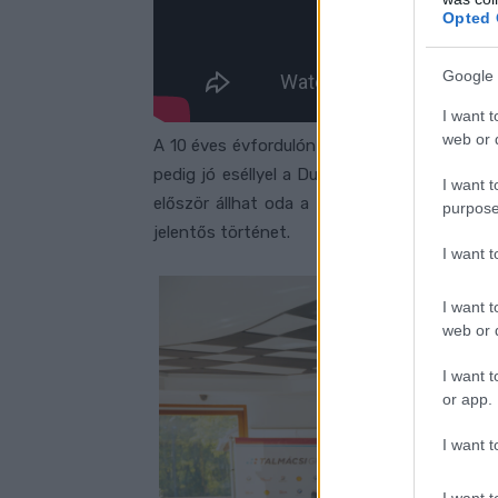
Opted 
Google 
I want t
web or d
A 10 éves évfordulón újra leközvetítették 
pedig jó eséllyel a Ducatinak lehet egy tö
I want t
először állhat oda a fotóra ismét egy Duc
purpose
jelentős történet.
I want 
I want t
web or d
I want t
or app.
I want t
I want t