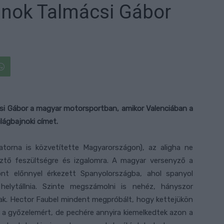
ajnok Talmácsi Gábor
si Gábor a magyar motorsportban, amikor Valenciában a
lágbajnoki címet.
satorna is közvetítette Magyarországon), az aligha ne
sztő feszültségre és izgalomra. A magyar versenyző a
t előnnyel érkezett Spanyolországba, ahol spanyol
t helytállnia. Szinte megszámolni is nehéz, hányszor
ak. Hector Faubel mindent megpróbált, hogy kettejükön
 a győzelemért, de pechére annyira kiemelkedtek azon a