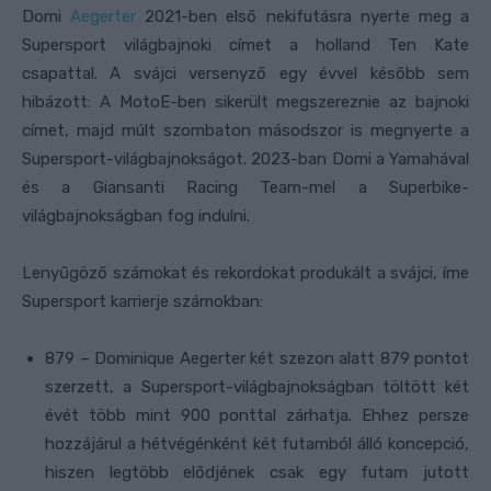
Domi
Aegerter
2021-ben első nekifutásra nyerte meg a
Supersport világbajnoki címet a holland Ten Kate
csapattal. A svájci versenyző egy évvel később sem
hibázott: A MotoE-ben sikerült megszereznie az bajnoki
címet, majd múlt szombaton másodszor is megnyerte a
Supersport-világbajnokságot. 2023-ban Domi a Yamahával
és a Giansanti Racing Team-mel a Superbike-
világbajnokságban fog indulni.
Lenyűgöző számokat és rekordokat produkált a svájci, íme
Supersport karrierje számokban:
879 – Dominique Aegerter két szezon alatt 879 pontot
szerzett, a Supersport-világbajnokságban töltött két
évét több mint 900 ponttal zárhatja. Ehhez persze
hozzájárul a hétvégénként két futamból álló koncepció,
hiszen legtöbb elődjének csak egy futam jutott