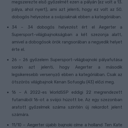
megszerezte első győzelmét ezen a pályán (ez volt a 13.
pálya, ahol nyert), ami azt jelenti, hogy ez volt az 50.
dobogós helyezése a svájciaknak ebben a kategóriában.
34 – 34 dobogós helyezést ért el Aegerter a
Supersport-világbajnokságban a két szezonja alatt,
amivel a dobogósok örök rangsorában a negyedik helyet
érte el.
26 – 26 győzelem Supersport-világbajnoki pályafutása
során azt jelenti, hogy Aegerter a második
legsikeresebb versenyző ebben a kategóriában. Csak az
ötszörös világbajnok Kenan Sofuoglu (43) előzi meg.
16 – A 2022-es WorldSSP eddigi 22 megrendezett
futamából 16-ot a svájci húzott be. Az egy szezonban
aratott győzelmek száma szintén új rekordot jelent
számára.
11/10 – Aegerter újabb bajnoki címe a holland Ten Kate