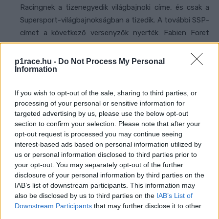
Racingnek a tizenegyedik világbajnoki címe, és csak a
Supersport-világbajnokságban a tizedik. A további SSP-
címet a következő versenyzők nyerték: Fabien Foret
2002-ben, Chris Vermeulen 2003-ban, Karl Muggeridge
2004-ben, Sebastien Charpentier 2005-ben és 2006-
p1race.hu -
Do Not Process My Personal
Information
ban, Sofuoglu 2007-ben és 2010-ben, Andrew Pitt
2008-ban, Michael van der Mark 2014-ben és Aegerter
If you wish to opt-out of the sale, sharing to third parties, or
2021-ben. James Toseland pedig 2007-ben
processing of your personal or sensitive information for
diadalmaskodott a Superbike-világbajnokságon.
targeted advertising by us, please use the below opt-out
section to confirm your selection. Please note that after your
9 – Az aragóniai 2. futamtól a Donington Parkban
opt-out request is processed you may continue seeing
rendezett 2. futamig Aegerter kiegyenlítette Andrea
interest-based ads based on personal information utilized by
Locatelli rekordját, aki egy szezonban kilenc egymást
us or personal information disclosed to third parties prior to
követő győzelmet ért el.
your opt-out. You may separately opt-out of the further
disclosure of your personal information by third parties on the
3 – Aegerter a Supersport világbajnokság történetében
IAB’s list of downstream participants. This information may
Charpentier (2005 és 2006) és Sofuoglu (2015 és 2016)
also be disclosed by us to third parties on the
IAB’s List of
Downstream Participants
that may further disclose it to other
után mindössze a harmadik olyan versenyző, aki
third parties.