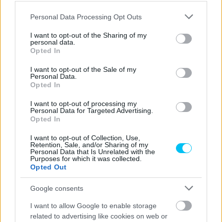
egymás után nyerte meg a bajnoki címet. Ő az első
versenyző, aki ezt a Yamahával érte el.
Please note that this website/app uses one or more Google
Personal Data Processing Opt Outs
services and may gather and store information including but
3 – Ez egyben a harmadik bajnoki cím négy éven belül
not limited to your visit or usage behaviour. You may click to
I want to opt-out of the Sharing of my
personal data.
Svájc számára, miután Randy Krummenacher 2019-ben
grant or deny consent to Google and its third-party tags to
Opted In
use your data for below specified purposes in below Google
megszerezte az elsőséget.
consent section.
I want to opt-out of the Sale of my
0,006 – Aegerter 0,006 másodperccel verte meg
Personal Data.
Opted In
Lorenzo Baldassarrit az első futamon Misanóban. Ez
volt a legszorosabb célba érkezés a történelemben.
I want to opt-out of processing my
Personal Data for Targeted Advertising.
Baldassarri elsőként haladt át a célvonalon, azonban az
Opted In
utolsó körben időbüntetést kapott, mivel elhagyta a
I want to opt-out of Collection, Use,
pályát. Végül 0,006 másodperces hátrányban ért véget
Retention, Sale, and/or Sharing of my
Personal Data that Is Unrelated with the
számára a futam.
Purposes for which it was collected.
Opted Out
FORRÁS
Speedweek.com
Google consents
CIMKÉK
Dominique Aegerter
I want to allow Google to enable storage
related to advertising like cookies on web or