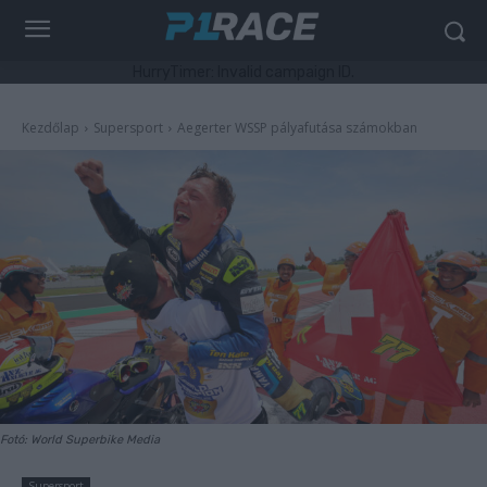
HurryTimer: Invalid campaign ID.
Kezdőlap
Supersport
Aegerter WSSP pályafutása számokban
Fotó: World Superbike Media
Supersport