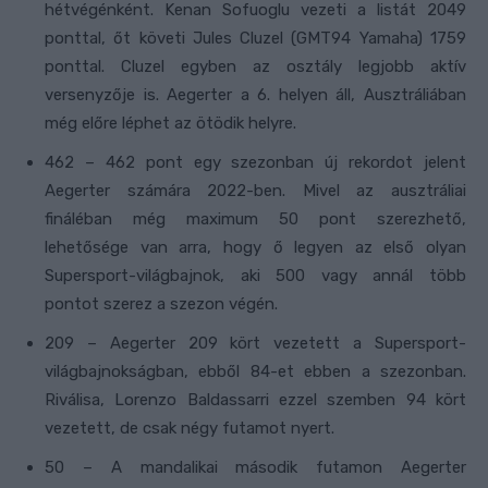
hétvégénként. Kenan Sofuoglu vezeti a listát 2049
ponttal, őt követi Jules Cluzel (GMT94 Yamaha) 1759
ponttal. Cluzel egyben az osztály legjobb aktív
versenyzője is. Aegerter a 6. helyen áll, Ausztráliában
még előre léphet az ötödik helyre.
462 – 462 pont egy szezonban új rekordot jelent
Aegerter számára 2022-ben. Mivel az ausztráliai
fináléban még maximum 50 pont szerezhető,
lehetősége van arra, hogy ő legyen az első olyan
Supersport-világbajnok, aki 500 vagy annál több
pontot szerez a szezon végén.
209 – Aegerter 209 kört vezetett a Supersport-
világbajnokságban, ebből 84-et ebben a szezonban.
Riválisa, Lorenzo Baldassarri ezzel szemben 94 kört
vezetett, de csak négy futamot nyert.
50 – A mandalikai második futamon Aegerter