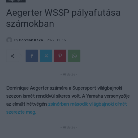
Aegerter WSSP pályafutása
számokban
By
Börcsök Réka
2022. 11. 16.
- Hirdetés -
Dominique Aegerter számára a Supersport világbajnoki
szezon ismét rendkívül sikeres volt. A Yamaha versenyzője
az elmúlt hétvégén
zsinórban második világbajnoki címét
szerezte meg.
- Hirdetés -