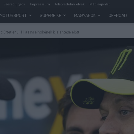
Szerzői jogok
Impresszum
Adatvédelmi elvek
Médiaajánlat
MOTORSPORT
SUPERBIKE
MAGYAROK
OFFROAD
 Értetlenül áll a FIM elnökének kijelentése előtt