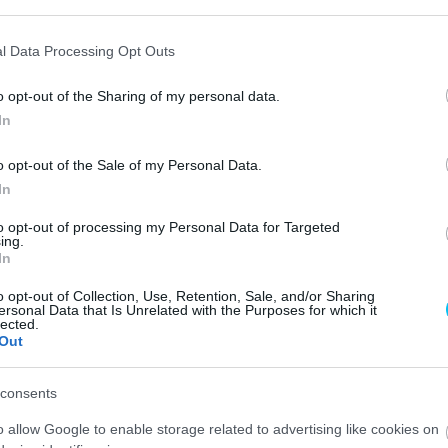
zgatója kifakadt:
l Data Processing Opt Outs
IM elnökének kijelentése
o opt-out of the Sharing of my personal data.
In
o opt-out of the Sale of my Personal Data.
In
to opt-out of processing my Personal Data for Targeted
ing.
In
o opt-out of Collection, Use, Retention, Sale, and/or Sharing
ersonal Data that Is Unrelated with the Purposes for which it
lected.
a a MotoGP rajtrácsán nem maradhat állandó felállás
Out
ámára. Alessio Salucci, a Mooney VR46 Racing
 ez már 2024-ben megváltozna.
consents
o allow Google to enable storage related to advertising like cookies on
IM díjátadójának margóján, Riminiben nagy port kavart