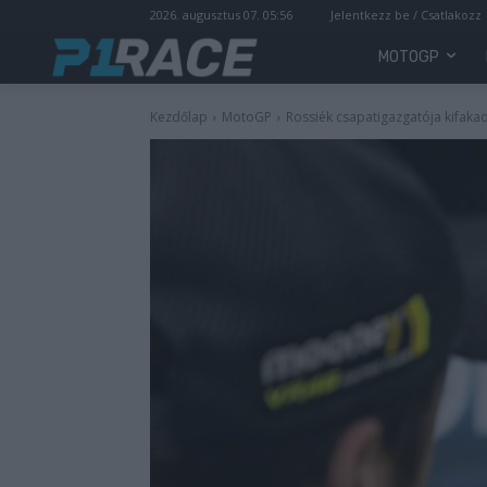
2026. augusztus 07. 05:56
Jelentkezz be / Csatlakozz
MOTOGP
Kezdőlap
MotoGP
Rossiék csapatigazgatója kifakadt: