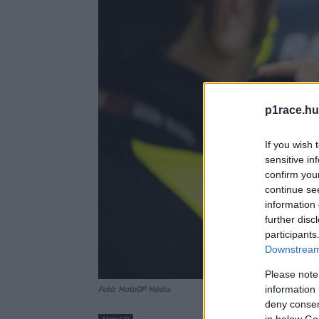
p1race.hu
If you wish 
sensitive in
confirm you
continue se
information 
further disc
participants
Downstream 
Please note
information 
Fotó: MotoGP Média
deny consent
in below Go