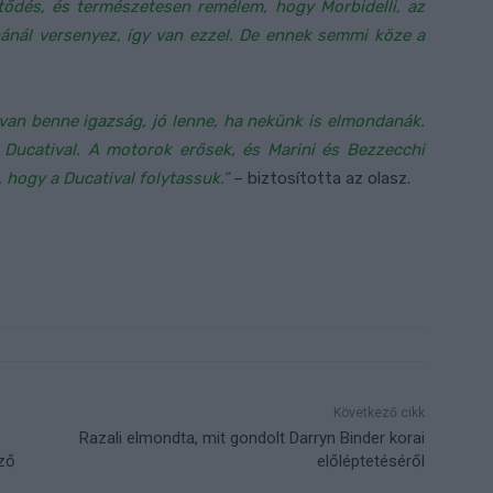
dés, és természetesen remélem, hogy Morbidelli, az
ánál versenyez, így van ezzel. De ennek semmi köze a
 van benne igazság, jó lenne, ha nekünk is elmondanák.
a Ducatival. A motorok erősek, és Marini és Bezzecchi
 hogy a Ducatival folytassuk.”
– biztosította az olasz.
Következő cikk
Razali elmondta, mit gondolt Darryn Binder korai
ző
előléptetéséről