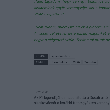
„Nem tagadom, hogy van egy bizonyos kötő
akadémiánk egyik versenyzője, aki a Yamah
VR46 csapathoz.”
„Nem tudom, miért jött fel ez a pletyka. Ha
A viccet félretéve, jól érezzük magunkat 
nagyon elégedett velük. Tehát a mi utunk az,
FORRÁS
speedweek.com
CÍMKÉK
Uccio Salucci
VR46
Yamaha
Előző cikk
Az F1 legendájához hasonlította a Ducati újító
sikerkovácsát a korábbi futamgyőztes verseny