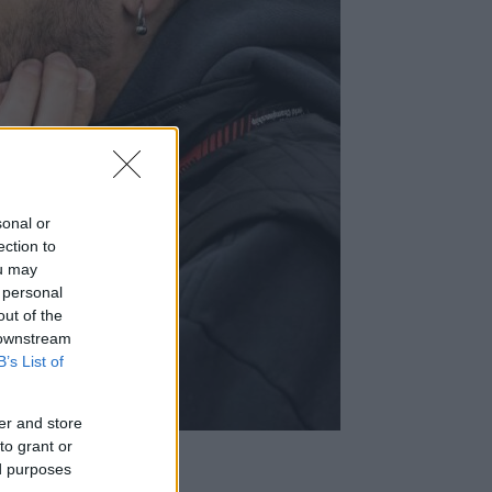
sonal or
ection to
ou may
 personal
out of the
 downstream
B’s List of
er and store
to grant or
ed purposes