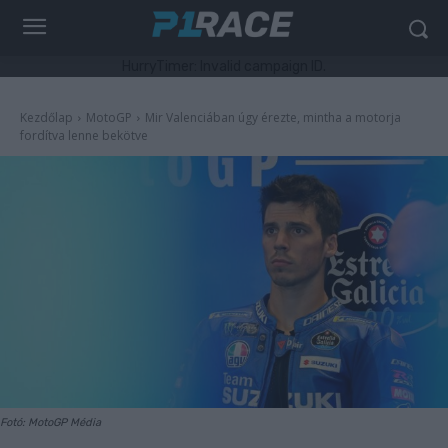
HurryTimer: Invalid campaign ID.
Kezdőlap
MotoGP
Mir Valenciában úgy érezte, mintha a motorja
fordítva lenne bekötve
Fotó: MotoGP Média