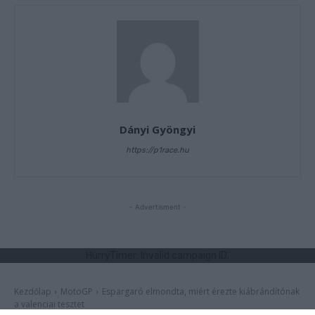
Dányi Gyöngyi
https://p1race.hu
- Advertisment -