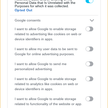
kanyarokban meg túl sok volt. Szóval azt hiszem,
Personal Data that Is Unrelated with the
Purposes for which it was collected.
keveredtek a különböző kanyarok beállításai, és ez egy
Opted Out
nagy káosz volt.”
Google consents
- Advertisement -
I want to allow Google to enable storage
related to advertising like cookies on web or
Mir elismerte, hogy megnőtt a kockázata annak, hogy
device identifiers in apps.
megismétlődik a hatalmas osztrák bukása, amely a
I want to allow my user data to be sent to
pletykák szerint egy technikai probléma miatt történt, és
Google for online advertising purposes.
amely miatt négy futamot hagyott a spanyol.
I want to allow Google to send me
personalized advertising.
„Ezért volt egy kicsit veszélyes, és emiatt vesztettem
pozíciót, de legalább elmondhatjuk, hogy ennek ellenére
I want to allow Google to enable storage
is be tudtuk fejezni a futamot.”
related to analytics like cookies on web or
device identifiers in apps.
Végül 7,7 másodperccel maradt el Rinstől, aki megnyerte a
I want to allow Google to enable storage
szezonzárót.
related to functionality of the website or app.