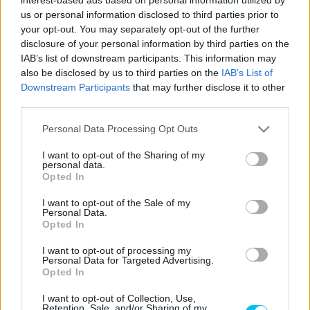
us or personal information disclosed to third parties prior to
your opt-out. You may separately opt-out of the further
Mir túlságosan óvatos volt, megelőzte Francesco Bagnaiát
disclosure of your personal information by third parties on the
ugyan a futamon, és igyekezett feljebb verekedni
IAB’s list of downstream participants. This information may
magát. Amikor azonban neve elkezdett ugrálni az időmérő
also be disclosed by us to third parties on the
IAB’s List of
képernyőkön, úgy gondolták, hogy egyszerűen
Downstream Participants
that may further disclose it to other
transzponderprobléma van. Valójában komolyabb volt a
third parties.
baj, mivel a GSX-RR kanyarról kanyarra történő elektronikus
Please note that this website/app uses one or more Google
Personal Data Processing Opt Outs
beállítása – amely olyan területeket érint, mint a
services and may gather and store information including but
not limited to your visit or usage behaviour. You may click to
I want to opt-out of the Sharing of my
teljesítmény leadása, a kipörgésgátló és a motorfékezés –
personal data.
grant or deny consent to Google and its third-party tags to
szintén nem volt szinkronban a versenypályával.
Opted In
use your data for below specified purposes in below Google
consent section.
I want to opt-out of the Sale of my
„Az utolsó három körben a motor elektronikája teljesen
Personal Data.
Opted In
elszállt”
– magyarázta Mir.
I want to opt-out of processing my
Personal Data for Targeted Advertising.
„Például a [gyors] első kanyarban, amikor elvettem a gázt,
Opted In
úgy kezelte a motor, mintha lassú kanyar lett volna. Aztán
I want to opt-out of Collection, Use,
néhány kanyarban kipörgésgátló nélkül voltam, más
Retention, Sale, and/or Sharing of my