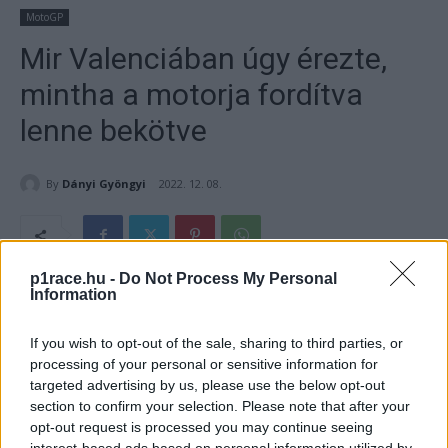
MotoGP
Mir Valenciában úgy érezte,
mintha a motorja fordítva
lenne bekötve
By
Dányi Gyöngyi
2022. 12. 08.
p1race.hu -
Do Not Process My Personal
Information
- Hirdetés -
Míg Álex Rins győzelemmel ünnepelte a valenciai
If you wish to opt-out of the sale, sharing to third parties, or
processing of your personal or sensitive information for
szezonzárót a Suzukival, addig csapattársa, Joan Mir
targeted advertising by us, please use the below opt-out
megszenvedett a GSX-RR-rel.
section to confirm your selection. Please note that after your
opt-out request is processed you may continue seeing
- Hirdetés -
interest-based ads based on personal information utilized by