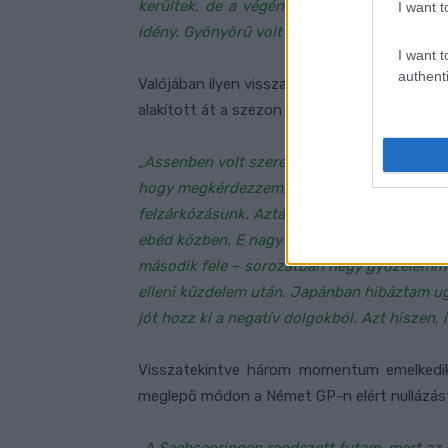
kerültek, de a végén még szebbé tettek mi
I want t
idény. Gyönyörű volt látni, hogy senki sem ad
I want t
authenti
Valójában ilyen visszatérés még soha nem t
alakított át a szezon második felében.
„Assenben volt szerencsém beszélgetni az eg
hogy megkérdezzem, mit tudnék jobban csin
felzárkózásunk. Aztán a nyáron egy kellemes
ebéd közben. E nagy család maximális támoga
második fele – sorozatban négy győzelemmel
elleni küzdelem után. Japánban hibáztam ugy
jót hozz ki a negatív dolgokból. Azt hiszen, i
Visszatekintve három momentum emelkedik
meglepő módon a Német GP-n elért nullázást 