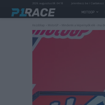
2026. augusztus 08. 04:18
Jelentkezz be / Csatlakozz
MOTOGP
Kezdőlap
MotoGP
Mindenki a képernyők elé - ma d