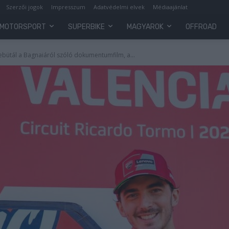
Szerzői jogok
Impresszum
Adatvédelmi elvek
Médiaajánlat
MOTORSPORT
SUPERBIKE
MAGYAROK
OFFROAD
ebütál a Bagnaiáról szóló dokumentumfilm, a...