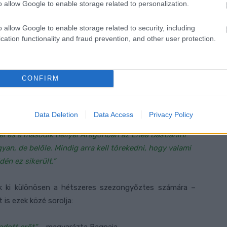
ndent. Az egész csapat számára hihetetlen volt ez az
o allow Google to enable storage related to personalization.
ta fel.”
o allow Google to enable storage related to security, including
cation functionality and fraud prevention, and other user protection.
örtént, a Bagnaia 91 pontos hátrányt 17 pontos előnnyé
CONFIRM
ész csapattal. A verseny előtt kértem egy találkozót,
álni, van-e valamilyen tanácsuk. Majd megkezdődött a
 beszélgetést folytattam Claudio Domenicalival is egy
Data Deletion
Data Access
Privacy Policy
tása tette lehetővé, hogy így sikerüljön a szezon
 és a második hellyel Aragónban az Enea Bastianini
an, de belőle. Mindig arra kell törekedni, hogy valami
dén ez sikerült.”
 ki különösen a hétszeres szezongyőztes számára –
is ezek közé sorolja: