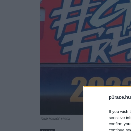
p1race.hu
If you wish 
sensitive in
Fotó: MotoGP Média
confirm you
continue se