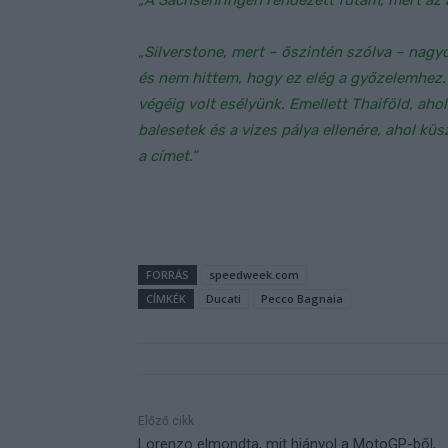
„A Sachsenringen rendezett futam, mert az 
„Silverstone, mert – őszintén szólva – nag
és nem hittem, hogy ez elég a győzelemhez.
végéig volt esélyünk. Emellett Thaiföld, aho
balesetek és a vizes pálya ellenére, ahol k
a címet.”
FORRÁS
speedweek.com
CÍMKÉK
Ducati
Pecco Bagnaia
Előző cikk
Lorenzo elmondta, mit hiányol a MotoGP-ből,