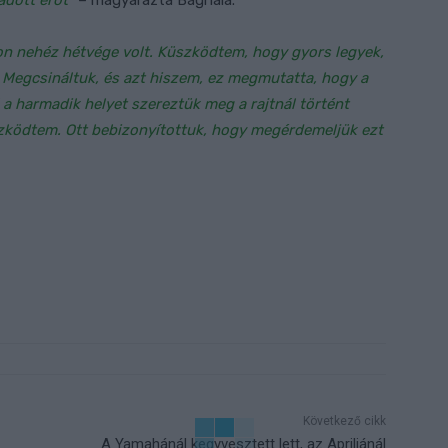
adott erőt”
– magyarázta Bagnaia.
yon nehéz hétvége volt. Küszködtem, hogy gyors legyek,
 Megcsináltuk, és azt hiszem, ez megmutatta, hogy a
l a harmadik helyet szereztük meg a rajtnál történt
üszködtem. Ott bebizonyítottuk, hogy megérdemeljük ezt
Következő cikk
A Yamahánál kegyvesztett lett, az Apriliánál