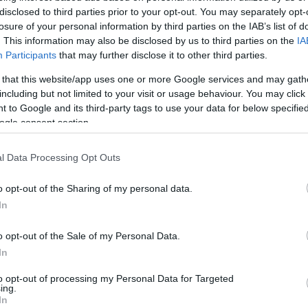
disclosed to third parties prior to your opt-out. You may separately opt-
yők elé – ma debütál
losure of your personal information by third parties on the IAB’s list of
. This information may also be disclosed by us to third parties on the
IA
ó dokumentumfilm, a
Participants
that may further disclose it to other third parties.
 that this website/app uses one or more Google services and may gath
including but not limited to your visit or usage behaviour. You may click 
 to Google and its third-party tags to use your data for below specifi
ogle consent section.
l Data Processing Opt Outs
o opt-out of the Sharing of my personal data.
In
jellemezni rajongótáborát Pecco Bagnaia, és a Ducati ma
o opt-out of the Sale of my Personal Data.
at a MotoGP világbajnokáról.
In
to opt-out of processing my Personal Data for Targeted
limitált, világbajnoki kivitelű Panigale-t mutatták be,
ing.
 először játszották le nyilvánosan: a „Nuvola Rossa –
In