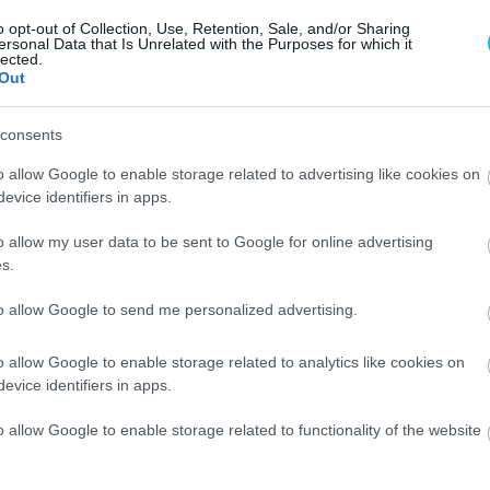
mű film pénteken 12 órától lesz megtekinthető az olasz
o opt-out of Collection, Use, Retention, Sale, and/or Sharing
b kísérte Pecco Bagnaiát az utolsó három futamon a
ersonal Data that Is Unrelated with the Purposes for which it
lected.
zető úton.
Out
t ünnepelte Bologna történelmi belvárosában – kevesebb
consents
cati versenyrészlege található – a csütörtök esti esős
o allow Google to enable storage related to advertising like cookies on
evice identifiers in apps.
alkalmat, hogy egy sajtóértekezleten visszatekintsen
o allow my user data to be sent to Google for online advertising
s.
to allow Google to send me personalized advertising.
alenciában vége lett az idénynek, rájöttem, hogy végre
volt, tele hullámvölgyekkel. A szezon elején nehezen
o allow Google to enable storage related to analytics like cookies on
ig, amíg minden működött. Indonéziában aztán más utat
evice identifiers in apps.
a nagy sikerhez.”
o allow Google to enable storage related to functionality of the website
 Mans-ban és a Sachsenringen. A hibák sok pontunkba