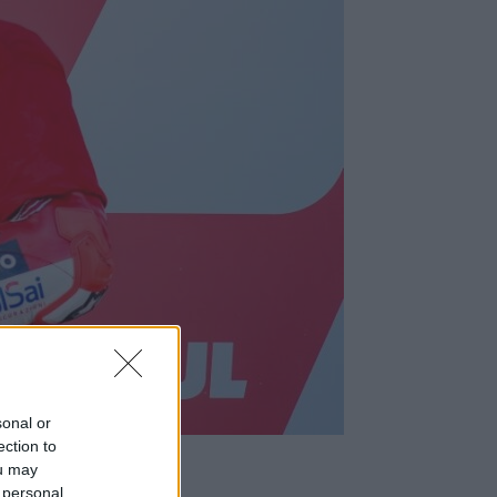
sonal or
ection to
ou may
 personal