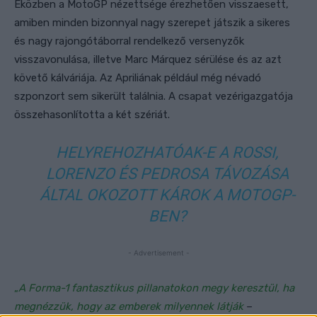
Eközben a MotoGP nézettsége érezhetően visszaesett,
amiben minden bizonnyal nagy szerepet játszik a sikeres
és nagy rajongótáborral rendelkező versenyzők
visszavonulása, illetve Marc Márquez sérülése és az azt
követő kálváriája. Az Apriliának például még névadó
szponzort sem sikerült találnia. A csapat vezérigazgatója
összehasonlította a két szériát.
HELYREHOZHATÓAK-E A ROSSI,
LORENZO ÉS PEDROSA TÁVOZÁSA
ÁLTAL OKOZOTT KÁROK A MOTOGP-
BEN?
- Advertisement -
„
A Forma-1 fantasztikus pillanatokon megy keresztül, ha
megnézzük, hogy az emberek milyennek látják
–