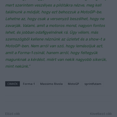
mert szerintem veszélyes a pilótákra nézve, meg kell
találnunk a módját, hogy ezt behozzuk a MotoGP-be.
Lehetne az, hogy csak a versenyző beszélhet, hogy ne
zavarják. Valami, amit a motoros mond, nagyon fontos
lehet, és jobban odafigyelnének rá. Úgy vélem, más
szemszögből kellene néznünk az üzletet és a show-t a
MotoGP-ben. Nem arról van szó, hogy lemásoljuk azt,
amit a Forma-1 csinál, hanem arról, hogy feltegyük
magunknak a kérdést, miért van nekik nagyobb sikerük,
mint nekünk.”
CIMKÉK
Forma-1
Massimo Rivola
MotoGP
sprintfutam
Előző cikk
Következő cikk