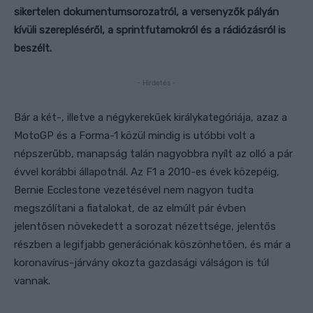
sikertelen dokumentumsorozatról, a versenyzők pályán
kívüli szerepléséről, a sprintfutamokról és a rádiózásról is
beszélt.
- Hirdetés -
Bár a két-, illetve a négykerekűek királykategóriája, azaz a
MotoGP és a Forma-1 közül mindig is utóbbi volt a
népszerűbb, manapság talán nagyobbra nyílt az olló a pár
évvel korábbi állapotnál. Az F1 a 2010-es évek közepéig,
Bernie Ecclestone vezetésével nem nagyon tudta
megszólítani a fiatalokat, de az elmúlt pár évben
jelentősen növekedett a sorozat nézettsége, jelentős
részben a legifjabb generációnak köszönhetően, és már a
koronavírus-járvány okozta gazdasági válságon is túl
vannak.