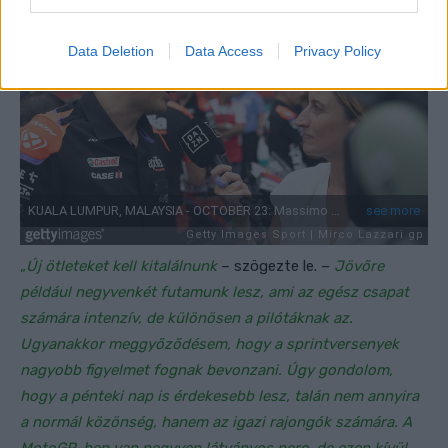
Data Deletion
Data Access
Privacy Policy
„
Új ötleteket kell kitalálnunk
– szögezte le. –
Jövőre
például negyvenkét futamunk lesz, ami az egész csapat
számára intenzív, de különösen a pilótáknak az.
Ugyanakkor meggyőződésem, hogy a sprintversenyek
nagyobb figyelmet fognak bevonzani. Úgy gondolom,
hogy a pénteki nap is érdekesebb lesz, talán nem annyira
a normál közönség, hanem az igazi rajongók számára. A
MotoGP-ben van negyven látványos perc, de ezen kívül