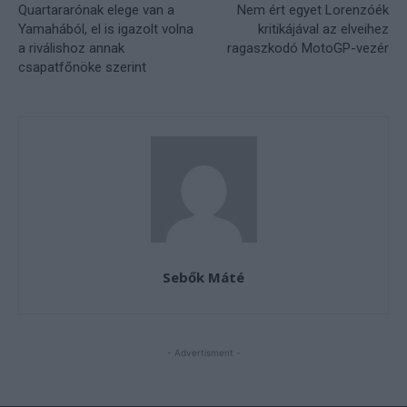
Quartararónak elege van a
Nem ért egyet Lorenzóék
Yamahából, el is igazolt volna
kritikájával az elveihez
a riválishoz annak
ragaszkodó MotoGP-vezér
csapatfőnöke szerint
Sebők Máté
- Advertisment -