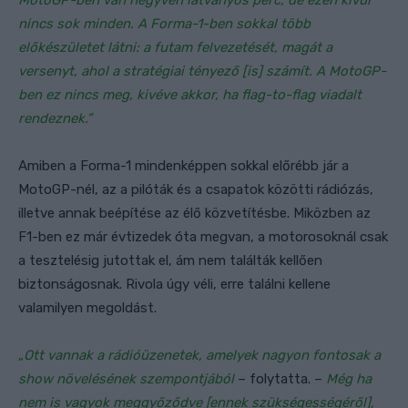
nincs sok minden. A Forma-1-ben sokkal több
előkészületet látni: a futam felvezetését, magát a
versenyt, ahol a stratégiai tényező [is] számít. A MotoGP-
ben ez nincs meg, kivéve akkor, ha flag-to-flag viadalt
rendeznek.”
Amiben a Forma-1 mindenképpen sokkal előrébb jár a
MotoGP-nél, az a pilóták és a csapatok közötti rádiózás,
illetve annak beépítése az élő közvetítésbe. Miközben az
F1-ben ez már évtizedek óta megvan, a motorosoknál csak
a tesztelésig jutottak el, ám nem találták kellően
biztonságosnak. Rivola úgy véli, erre találni kellene
valamilyen megoldást.
„
Ott vannak a rádióüzenetek, amelyek nagyon fontosak a
show növelésének szempontjából
– folytatta. –
Még ha
nem is vagyok meggyőződve [ennek szükségességéről],