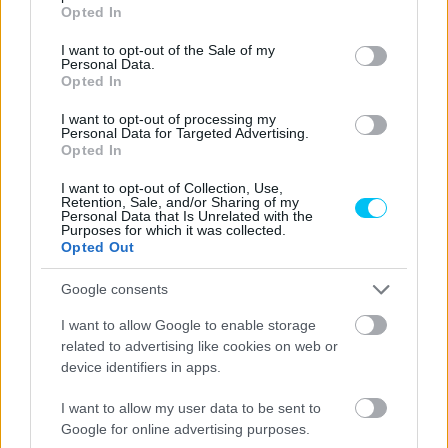
grant or deny consent to Google and its third-party tags to
feldolgozó dokumentumsorozat volt. Csak amíg a
Opted In
use your data for below specified purposes in below Google
Netflixen 2018 óta futó Drive to Survive a kritikák ellenére a
consent section.
I want to opt-out of the Sale of my
mai napig nagy sikernek örvend, addig a Disney+
Personal Data.
Opted In
streamingszolgáltatón idén debütáló Unlimited nem hozta
a várt eredményt, és nem is készült második évad.
I want to opt-out of processing my
Personal Data for Targeted Advertising.
Opted In
„
A Netflix akkora lökést adott a Forma-1-nek, amilyet a mi
dokumentumsorozatunk nem
– jelentette ki Rivola. –
A
I want to opt-out of Collection, Use,
Retention, Sale, and/or Sharing of my
hatás nem volt ugyanaz, úgyhogy szerintem a Dornának
Personal Data that Is Unrelated with the
Purposes for which it was collected.
fel kell tennie a kérdést, hogy az miért alakult így. Mindkét
Opted Out
sorozatot láttam, és véleményt alkottam róluk, de… Nem
Google consents
mondanám, hogy ez nem az én dolgom, kész vagyok
beszélni a Dornával, ha úgy gondolják.”
I want to allow Google to enable storage
related to advertising like cookies on web or
device identifiers in apps.
Az olasz szakember a két sorozat főszereplőire, azaz a
versenyzőkre is kitért. Úgy véli, a pilóták pályán kívüli élete,
I want to allow my user data to be sent to
illetve az, hogy ebből mit mutatnak meg a világnak, szintén
Google for online advertising purposes.
befolyásolja az adott széria nézettségét és