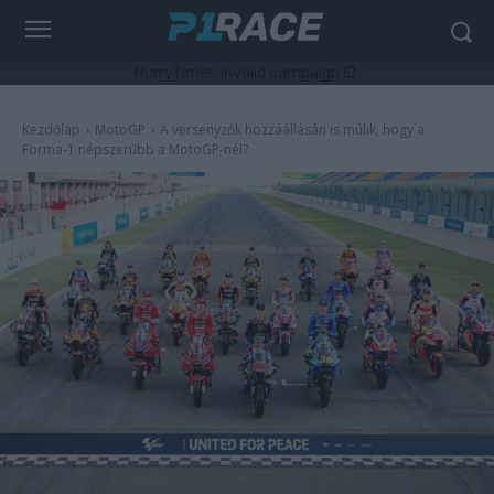
HurryTimer: Invalid campaign ID.
Kezdőlap
MotoGP
A versenyzők hozzáállásán is múlik, hogy a
Forma-1 népszerűbb a MotoGP-nél?