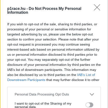
nyilatkozta Massimo Rivola a
Speedweek
nek. –
Nem
p1race.hu -
Do Not Process My Personal
hiszem, hogy össze lehet hasonlítani a Forma-1 varázsát a
Information
MotoGP-vel, az jóval nagyobb dolog. Azonban a show,
amit nyújtunk, sokkal jobb, mint ami a Forma-1-ben van.
If you wish to opt-out of the sale, sharing to third parties, or
Meg kell találnunk a módját, hogy több szponzort
processing of your personal or sensitive information for
szerezzünk, és általánosságban több embert vonzzunk
targeted advertising by us, please use the below opt-out
section to confirm your selection. Please note that after your
be. Ha számszakilag megnézzük, hogy a Forma-1 hány
opt-out request is processed you may continue seeing
embert mozgat meg, az más [kategória]. Szóval nem
interest-based ads based on personal information utilized by
lehetünk elégedettek azzal, amit elértünk, még akkor sem,
us or personal information disclosed to third parties prior to
ha Mugellót leszámítva a pályákon nem annyira rossz a
your opt-out. You may separately opt-out of the further
disclosure of your personal information by third parties on the
fogadtatás. Úgy vélem, a körülmények miatt történt, hogy
IAB’s list of downstream participants. This information may
ez a futam nem igazán volt kiemelkedő a nézőszám
also be disclosed by us to third parties on the
IAB’s List of
szempontjából.”
Downstream Participants
that may further disclose it to other
third parties.
Az egyik újítás, amiben a MotoGP kereskedelmi jogait
Please note that this website/app uses one or more Google
Personal Data Processing Opt Outs
birtokló Dorna megpróbálta lemásolni az F1-et üzleti
services and may gather and store information including but
szempontból irányító Liberty Mediát, az az előző szezont
not limited to your visit or usage behaviour. You may click to
I want to opt-out of the Sharing of my
personal data.