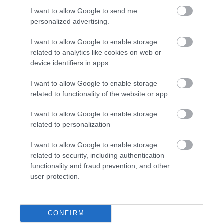
I want to allow Google to send me
népszerűségét.
„Szerintem a Forma-1-es pilóták több
personalized advertising.
csillogást mutatnak
– fogalmazott. –
A MotoGP
versenyzői állandóan edzenek, bizonyítják, hogy
I want to allow Google to enable storage
szenvedélyesek a munkájuk iránt. A Forma-1-ben többet
related to analytics like cookies on web or
device identifiers in apps.
látunk az életstílusról, és ez talán segít abban, hogy a
fiatalok kövessék.”
I want to allow Google to enable storage
related to functionality of the website or app.
A Forma-1-ben tavaly vezették be a sprintfutamokat,
I want to allow Google to enable storage
amelyek jövőre a MotoGP-ben is debütálnak. Azzal az
related to personalization.
aprónak nem mondható különbséggel, hogy amíg az F1-
ben 2023-ban is csak hat ilyen hétvége lesz, addig a
I want to allow Google to enable storage
kétkerekűeknél minden alkalommal lesz egy rövidebb
related to security, including authentication
functionality and fraud prevention, and other
verseny is. Rivola szerint ez üzleti szempontból jó döntés,
user protection.
mert növeli az érdeklődést.
Embed from Getty Images
CONFIRM