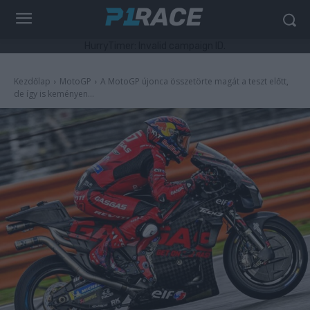
HurryTimer: Invalid campaign ID.
Kezdőlap
MotoGP
A MotoGP újonca összetörte magát a teszt előtt,
de így is keményen...