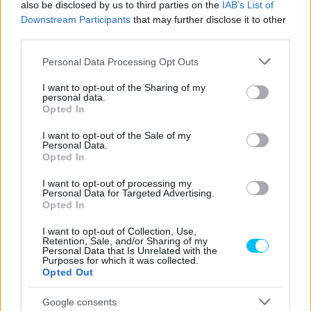
also be disclosed by us to third parties on the
IAB’s List of
https://p1race.hu
Downstream Participants
that may further disclose it to other
third parties.
Please note that this website/app uses one or more Google
Personal Data Processing Opt Outs
- Advertisment -
services and may gather and store information including but
not limited to your visit or usage behaviour. You may click to
I want to opt-out of the Sharing of my
personal data.
grant or deny consent to Google and its third-party tags to
Opted In
use your data for below specified purposes in below Google
consent section.
I want to opt-out of the Sale of my
Personal Data.
Opted In
I want to opt-out of processing my
Personal Data for Targeted Advertising.
Opted In
I want to opt-out of Collection, Use,
Retention, Sale, and/or Sharing of my
Personal Data that Is Unrelated with the
Purposes for which it was collected.
Opted Out
Google consents