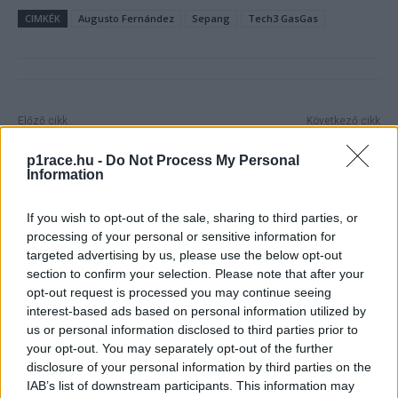
CIMKÉK
Augusto Fernández
Sepang
Tech3 GasGas
Előző cikk
Következő cikk
Bukott és „falnak ütközött” a
Odaszúrt a szurkolóknak a
MotoGP-rekordra készülő
MotoGP vezére
p1race.hu -
Do Not Process My Personal
Information
versenyző
If you wish to opt-out of the sale, sharing to third parties, or
processing of your personal or sensitive information for
targeted advertising by us, please use the below opt-out
section to confirm your selection. Please note that after your
opt-out request is processed you may continue seeing
interest-based ads based on personal information utilized by
us or personal information disclosed to third parties prior to
your opt-out. You may separately opt-out of the further
disclosure of your personal information by third parties on the
Börcsök Réka
IAB’s list of downstream participants. This information may