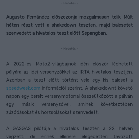
- Hirdetés -
Augusto Fernández előszezonja mozgalmasan telik. Múlt
héten részt vett a shakedown teszten, majd balesetet
szenvedett a hivatalos teszt előtt Sepangban.
- Hirdetés -
A 2022-es Moto2-világbajnok idén először léphetett
pályára az idei versenyzőkkel az IRTA hivatalos tesztjén.
Azonban a teszt előtt történt vele egy kis baleset a
speedweek.com
információi szerint. A shakedownt követő
napon egy bérelt versenymotorral összeütközött a pályán
egy másik versenyzővel, aminek következtében
zúzódásokat és horzsolásokat szenvedett.
A GASGAS pilótája a hivatalos teszten a 22. helyen
végzett, de ennek ellenére elégedetten távozott