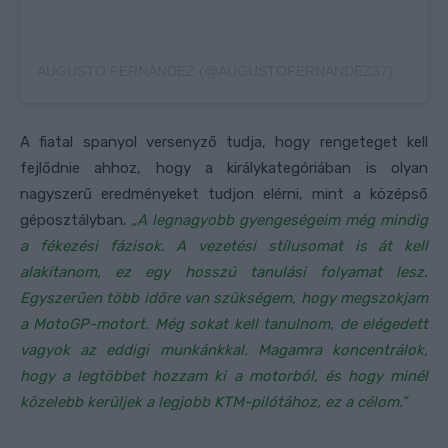
AUGUSTO FERNÁNDEZ (@AUGUSTOFERNANDEZ37) ÁLTAL MEGOSZTOTT BEJEGYZÉS
A fiatal spanyol versenyző tudja, hogy rengeteget kell
fejlődnie ahhoz, hogy a királykategóriában is olyan
nagyszerű eredményeket tudjon elérni, mint a középső
géposztályban.
„A legnagyobb gyengeségeim még mindig
a fékezési fázisok. A vezetési stílusomat is át kell
alakítanom, ez egy hosszú tanulási folyamat lesz.
Egyszerűen több időre van szükségem, hogy megszokjam
a MotoGP-motort. Még sokat kell tanulnom, de elégedett
vagyok az eddigi munkánkkal. Magamra koncentrálok,
hogy a legtöbbet hozzam ki a motorból, és hogy minél
közelebb kerüljek a legjobb KTM-pilótához, ez a célom.”