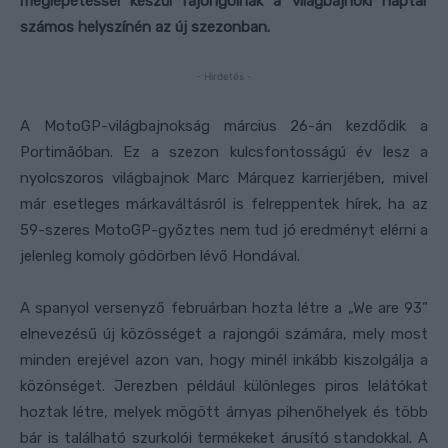
meglepetéssel készül rajongóinak a világbajnoki naptár
számos helyszínén az új szezonban.
- Hirdetés -
A MotoGP-világbajnokság március 26-án kezdődik a
Portimãóban. Ez a szezon kulcsfontosságú év lesz a
nyolcszoros világbajnok Marc Márquez karrierjében, mivel
már esetleges márkaváltásról is felreppentek hírek, ha az
59-szeres MotoGP-győztes nem tud jó eredményt elérni a
jelenleg komoly gödörben lévő Hondával.
A spanyol versenyző februárban hozta létre a „We are 93”
elnevezésű új közösséget a rajongói számára, mely most
minden erejével azon van, hogy minél inkább kiszolgálja a
közönséget. Jerezben például különleges piros lelátókat
hoztak létre, melyek mögött árnyas pihenőhelyek és több
bár is található szurkolói termékeket árusító standokkal. A