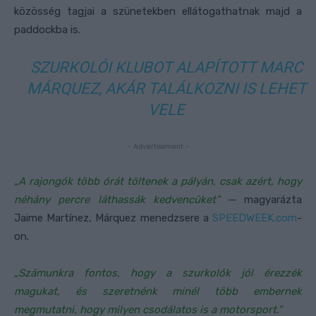
közösség tagjai a szünetekben ellátogathatnak majd a
paddockba is.
SZURKOLÓI KLUBOT ALAPÍTOTT MARC
MÁRQUEZ, AKÁR TALÁLKOZNI IS LEHET
VELE
- Advertisement -
„A rajongók több órát töltenek a pályán, csak azért, hogy
néhány percre láthassák kedvencüket”
─ magyarázta
Jaime Martínez, Márquez menedzsere a
SPEEDWEEK.com
-
on.
„Számunkra fontos, hogy a szurkolók jól érezzék
magukat, és szeretnénk minél több embernek
megmutatni, hogy milyen csodálatos is a motorsport.”