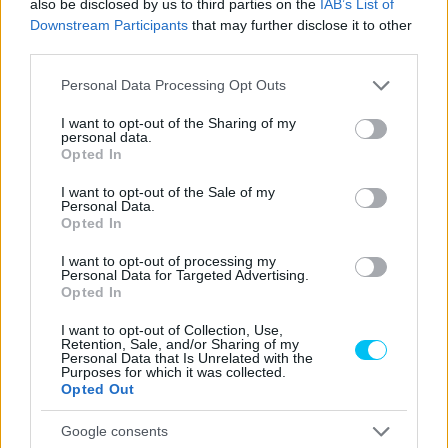
also be disclosed by us to third parties on the
IAB’s List of
Downstream Participants
that may further disclose it to other
third parties.
Please note that this website/app uses one or more Google
Personal Data Processing Opt Outs
services and may gather and store information including but
not limited to your visit or usage behaviour. You may click to
I want to opt-out of the Sharing of my
personal data.
grant or deny consent to Google and its third-party tags to
Opted In
use your data for below specified purposes in below Google
consent section.
I want to opt-out of the Sale of my
Personal Data.
Opted In
I want to opt-out of processing my
Personal Data for Targeted Advertising.
Opted In
I want to opt-out of Collection, Use,
Retention, Sale, and/or Sharing of my
Personal Data that Is Unrelated with the
Purposes for which it was collected.
Opted Out
Google consents