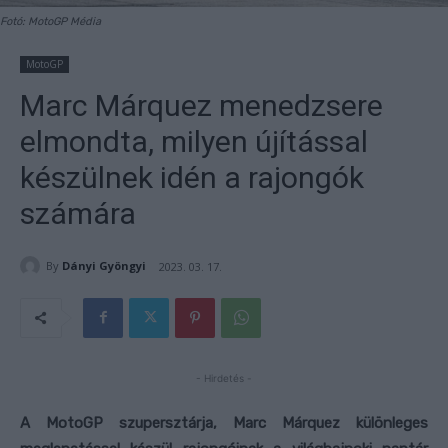
Fotó: MotoGP Média
MotoGP
Marc Márquez menedzsere
elmondta, milyen újítással
készülnek idén a rajongók
számára
By
Dányi Gyöngyi
2023. 03. 17.
- Hirdetés -
A MotoGP szupersztárja, Marc Márquez különleges