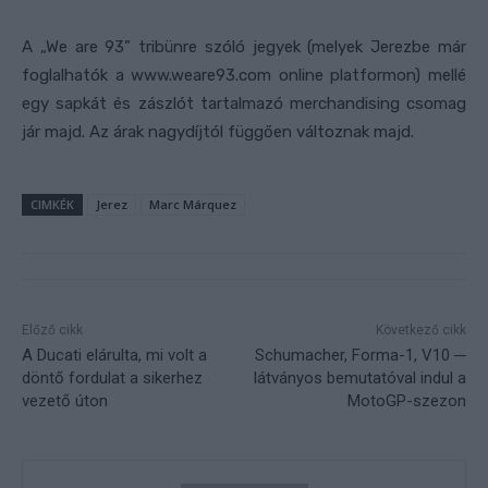
A „We are 93” tribünre szóló jegyek (melyek Jerezbe már
foglalhatók a www.weare93.com online platformon) mellé
egy sapkát és zászlót tartalmazó merchandising csomag
jár majd. Az árak nagydíjtól függően változnak majd.
CIMKÉK
Jerez
Marc Márquez
Előző cikk
Következő cikk
A Ducati elárulta, mi volt a
Schumacher, Forma-1, V10 ─
döntő fordulat a sikerhez
látványos bemutatóval indul a
vezető úton
MotoGP-szezon