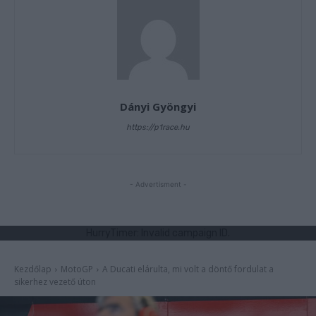
Dányi Gyöngyi
https://p1race.hu
- Advertisment -