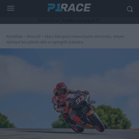
HurryTimer: Invalid campaign ID.
Kezdőlap
MotoGP
Marc Márquez menedzsere elmondta, milyen
újítással készülnek idén a rajongók számára