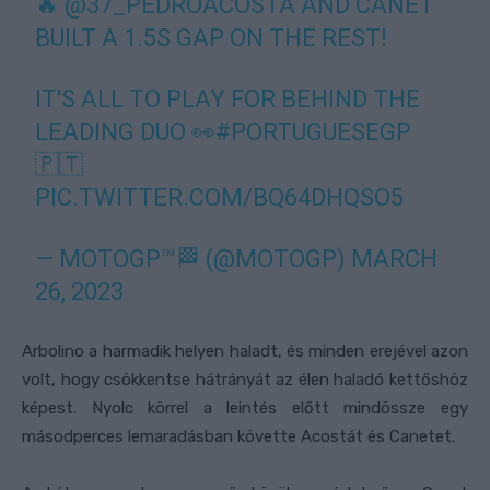
🔥
@37_PEDROACOSTA
AND CANET
BUILT A 1.5S GAP ON THE REST!
IT'S ALL TO PLAY FOR BEHIND THE
LEADING DUO 👀
#PORTUGUESEGP
🇵🇹
PIC.TWITTER.COM/BQ64DHQSO5
— MOTOGP™🏁 (@MOTOGP)
MARCH
26, 2023
Arbolino a harmadik helyen haladt, és minden erejével azon
volt, hogy csökkentse hátrányát az élen haladó kettőshöz
képest. Nyolc körrel a leintés előtt mindössze egy
másodperces lemaradásban követte Acostát és Canetet.