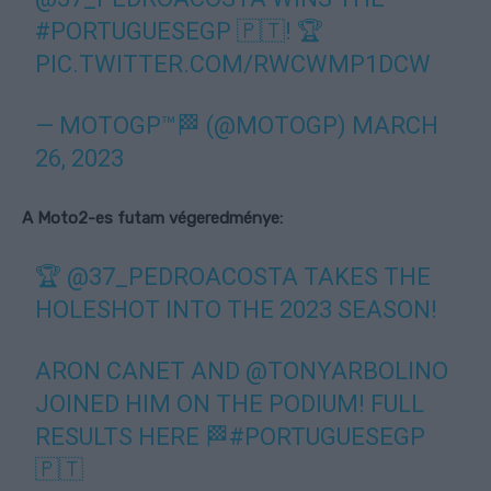
#PORTUGUESEGP
🇵🇹! 🏆
PIC.TWITTER.COM/RWCWMP1DCW
— MOTOGP™🏁 (@MOTOGP)
MARCH
26, 2023
A Moto2-es futam végeredménye:
🏆
@37_PEDROACOSTA
TAKES THE
HOLESHOT INTO THE 2023 SEASON!
ARON CANET AND
@TONYARBOLINO
JOINED HIM ON THE PODIUM! FULL
RESULTS HERE 🏁
#PORTUGUESEGP
🇵🇹