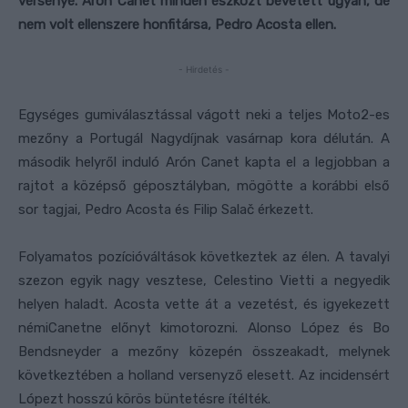
versenye. Arón Canet minden eszközt bevetett ugyan, de
nem volt ellenszere honfitársa, Pedro Acosta ellen.
- Hirdetés -
Egységes gumiválasztással vágott neki a teljes Moto2-es
mezőny a Portugál Nagydíjnak vasárnap kora délután. A
második helyről induló Arón Canet kapta el a legjobban a
rajtot a középső géposztályban, mögötte a korábbi első
sor tagjai, Pedro Acosta és Filip Salač érkezett.
Folyamatos pozícióváltások következtek az élen. A tavalyi
szezon egyik nagy vesztese, Celestino Vietti a negyedik
helyen haladt. Acosta vette át a vezetést, és igyekezett
némiCanetne előnyt kimotorozni. Alonso López és Bo
Bendsneyder a mezőny közepén összeakadt, melynek
következtében a holland versenyző elesett. Az incidensért
Lópezt hosszú körös büntetésre ítélték.