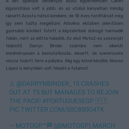
A két spanyol versenyző közül egyértelműen Canet
kigyorsítása volt a jobb, és az utolsó kanyarban mindig
ráesett Acosta hátsó kerekére, de 18 éves honfitársát még
így sem tudta megelőzni. Arbolino eközben jelentősen
gyorsabb köröket futott a képzeletbeli dobogó harmadik
fokán, mint az előtte haladók. Az első Moto2-es szezonját
teljesítő Darryn Binder számára nem sikerült
eredményesen a bemutatkozás, elesett, de szerencsére
vissza tudott térni a pályára. Alig egy körrel később Alonso
López is kénytelen volt feladni a futamot.
⚠️
@DARRYNBINDER_15
CRASHES
OUT AT T5 BUT MANAGES TO REJOIN
THE PACK!
#PORTUGUESEGP
🇵🇹
PIC.TWITTER.COM/S0C8S0O4TK
— MOTOGP™🏁 (@MOTOGP)
MARCH