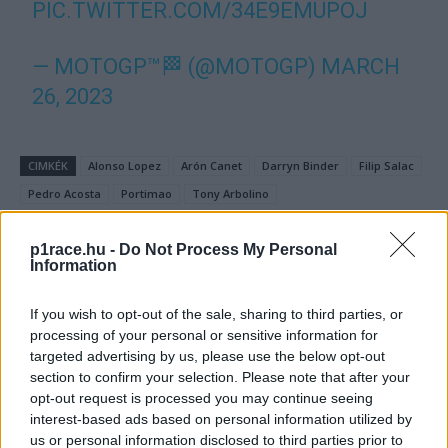
PIC.TWITTER.COM/34E9EMUPOJ
— MOTOGP™🏁 (@MOTOGP)
MARCH
26, 2023
CIMKÉK
Alonso Lopez
Arón Canet
Darryn Binder
Filip Salac
Pedro Acosta
Portimao
Tony Arbolino
p1race.hu -
Do Not Process My Personal
Information
Előző cikk
Következő cikk
If you wish to opt-out of the sale, sharing to third parties, or
A pénteki edzésnapot uraló
Óriási hiba Marc Márqueztől,
processing of your personal or sensitive information for
versenyző első
kiütötte ellenfelét, aki
targeted advertising by us, please use the below opt-out
futamgyőzelmét szerezte,
megsérült (videó)
section to confirm your selection. Please note that after your
ám a leintés után furcsa
opt-out request is processed you may continue seeing
balesetbe keveredett
interest-based ads based on personal information utilized by
us or personal information disclosed to third parties prior to