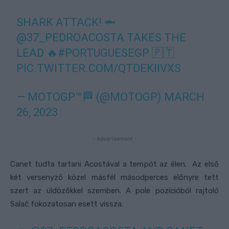
SHARK ATTACK! 🦈
@37_PEDROACOSTA
TAKES THE
LEAD 🔥
#PORTUGUESEGP
🇵🇹
PIC.TWITTER.COM/QTDEKIIVXS
— MOTOGP™🏁 (@MOTOGP)
MARCH
26, 2023
- Advertisement -
Canet tudta tartani Acostával a tempót az élen. Az első
két versenyző közel másfél másodperces előnyre tett
szert az üldözőkkel szemben. A pole pozícióból rajtoló
Salač fokozatosan esett vissza.