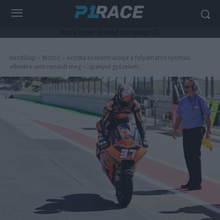
HurryTimer: Invalid campaign ID.
Kezdőlap
Moto2
Acosta koncentrációja a folyamatos nyomás
ellenére sem rendült meg ─ spanyol győzelem...