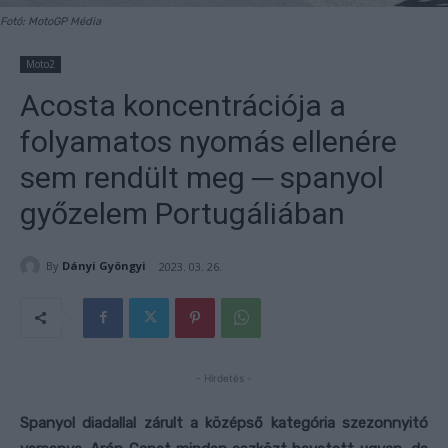
Fotó: MotoGP Média
Moto2
Acosta koncentrációja a
folyamatos nyomás ellenére
sem rendült meg ─ spanyol
győzelem Portugáliában
By
Dányi Gyöngyi
2023. 03. 26.
- Hirdetés -
Spanyol diadallal zárult a középső kategória szezonnyitó