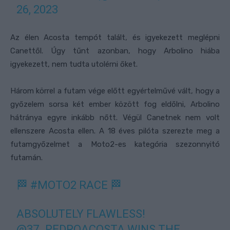
26, 2023
Az élen Acosta tempót talált, és igyekezett meglépni
Canettől. Úgy tűnt azonban, hogy Arbolino hiába
igyekezett, nem tudta utolérni őket.
Három körrel a futam vége előtt egyértelművé vált, hogy a
győzelem sorsa két ember között fog eldőlni, Arbolino
hátránya egyre inkább nőtt. Végül Canetnek nem volt
ellenszere Acosta ellen. A 18 éves pilóta szerezte meg a
futamgyőzelmet a Moto2-es kategória szezonnyitó
futamán.
🏁
#MOTO2
RACE 🏁
ABSOLUTELY FLAWLESS!
@37_PEDROACOSTA
WINS THE