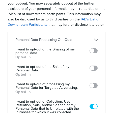
your opt-out. You may separately opt-out of the further
disclosure of your personal information by third parties on the
IAB’s list of downstream participants. This information may
also be disclosed by us to third parties on the
IAB’s List of
Downstream Participants
that may further disclose it to other
third parties.
Please note that this website/app uses one or more Google
Personal Data Processing Opt Outs
services and may gather and store information including but
not limited to your visit or usage behaviour. You may click to
I want to opt-out of the Sharing of my
Dányi Gyöngyi
personal data.
grant or deny consent to Google and its third-party tags to
Opted In
https://p1race.hu
use your data for below specified purposes in below Google
consent section.
I want to opt-out of the Sale of my
Personal Data.
Opted In
- Advertisment -
I want to opt-out of processing my
Personal Data for Targeted Advertising.
Opted In
I want to opt-out of Collection, Use,
Retention, Sale, and/or Sharing of my
Personal Data that Is Unrelated with the
Purposes for which it was collected.