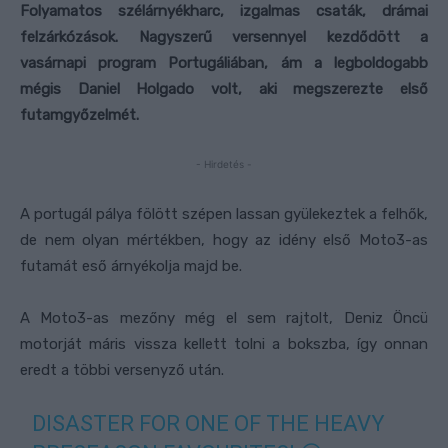
Folyamatos szélárnyékharc, izgalmas csaták, drámai
felzárkózások. Nagyszerű versennyel kezdődött a
vasárnapi program Portugáliában, ám a legboldogabb
mégis Daniel Holgado volt, aki megszerezte első
futamgyőzelmét.
- Hirdetés -
A portugál pálya fölött szépen lassan gyülekeztek a felhők,
de nem olyan mértékben, hogy az idény első Moto3-as
futamát eső árnyékolja majd be.
A Moto3-as mezőny még el sem rajtolt, Deniz Öncü
motorját máris vissza kellett tolni a bokszba, így onnan
eredt a többi versenyző után.
DISASTER FOR ONE OF THE HEAVY