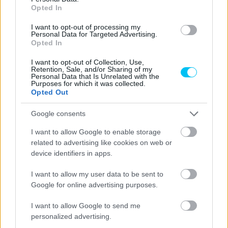
Opted In
AN INCIDENT YOU NEVER WANT TO
I want to opt-out of processing my
SEE AFTER THE FLAG
Personal Data for Targeted Advertising.
Opted In
HOPEFULLY BOTH
@JOELKELSO66
I want to opt-out of Collection, Use,
Retention, Sale, and/or Sharing of my
AND
@DANIHOLGADO96
ARE ALL OK
Personal Data that Is Unrelated with the
Purposes for which it was collected.
🤞
#PORTUGUESEGP
🇵🇹
Opted Out
PIC.TWITTER.COM/JZCVZPF4JE
Google consents
I want to allow Google to enable storage
— MOTOGP™🏁 (@MOTOGP)
MARCH
related to advertising like cookies on web or
26, 2023
device identifiers in apps.
I want to allow my user data to be sent to
A Moto3-as futam végeredménye:
Google for online advertising purposes.
ONE DOWN, 20 TO GO! 😎
I want to allow Google to send me
personalized advertising.
@DANIHOLGADO96
STARTS 2023 IN