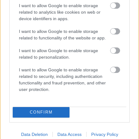
THE PERFECT WAY!
I want to allow Google to enable storage
related to analytics like cookies on web or
✅
#PORTUGUESEGP
🇵🇹
device identifiers in apps.
PIC.TWITTER.COM/VCVUPFMBTH
I want to allow Google to enable storage
related to functionality of the website or app.
— MOTOGP™🏁 (@MOTOGP)
MARCH
26, 2023
I want to allow Google to enable storage
related to personalization.
I want to allow Google to enable storage
CIMKÉK
Ayumu Sasaki
Daniel Holgado
David Muñoz
related to security, including authentication
Deniz Öncü
Diogo Moreira
Gabriel Rodrigo
Joel Kelso
functionality and fraud prevention, and other
Jose Antonio Rueda
user protection.
CONFIRM
Előző cikk
Következő cikk
Nem árulja el titkát a
Acosta koncentrációja a
Data Deletion
Data Access
Privacy Policy
sprintfutam legszebb
folyamatos nyomás ellenére