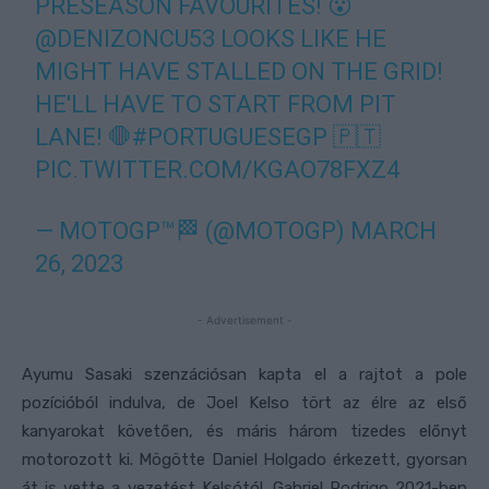
PRESEASON FAVOURITES! 😮
@DENIZONCU53
LOOKS LIKE HE
MIGHT HAVE STALLED ON THE GRID!
HE'LL HAVE TO START FROM PIT
LANE! 🛑
#PORTUGUESEGP
🇵🇹
PIC.TWITTER.COM/KGAO78FXZ4
— MOTOGP™🏁 (@MOTOGP)
MARCH
26, 2023
- Advertisement -
Ayumu Sasaki szenzációsan kapta el a rajtot a pole
pozícióból indulva, de Joel Kelso tört az élre az első
kanyarokat követően, és máris három tizedes előnyt
motorozott ki. Mögötte Daniel Holgado érkezett, gyorsan
át is vette a vezetést Kelsótól. Gabriel Rodrigo 2021-ben