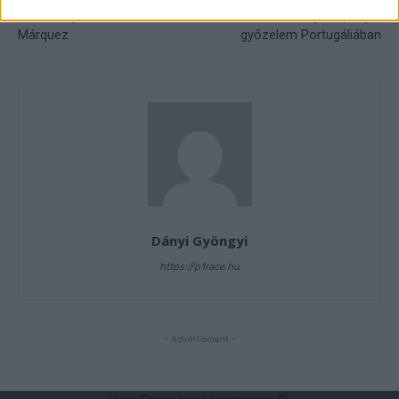
előzését produkáló Marc
sem rendült meg ─ spanyol
Márquez
győzelem Portugáliában
Dányi Gyöngyi
https://p1race.hu
- Advertisment -