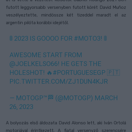
futott leggyorsabb versenyben futott körét David Muñoz
veszélyeztette, mindössze két tizeddel maradt el az
argentin pilóta korábbi idejétől.
🚦 2023 IS GOOOO FOR
#MOTO3
! 🚦
AWESOME START FROM
@JOELKELSO66
! HE GETS THE
HOLESHOT! 🔥
#PORTUGUESEGP
🇵🇹
PIC.TWITTER.COM/ZJ1DUN4KJR
— MOTOGP™🏁 (@MOTOGP)
MARCH
26, 2023
A bolyozás első áldozata David Alonso lett, aki Iván Ortolá
motorjával érintkezett. A fiatal versenyző szerencsére