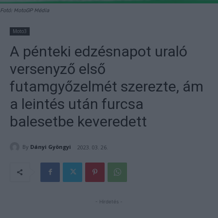
Fotó: MotoGP Média
Moto3
A pénteki edzésnapot uraló
versenyző első
futamgyőzelmét szerezte, ám
a leintés után furcsa
balesetbe keveredett
By
Dányi Gyöngyi
2023. 03. 26.
- Hirdetés -