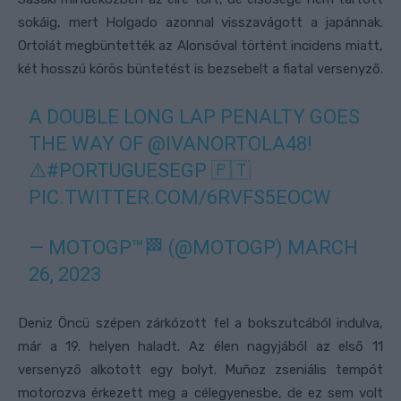
sokáig, mert Holgado azonnal visszavágott a japánnak.
Ortolát megbüntették az Alonsóval történt incidens miatt,
két hosszú körös büntetést is bezsebelt a fiatal versenyző.
A DOUBLE LONG LAP PENALTY GOES
THE WAY OF
@IVANORTOLA48
!
⚠️
#PORTUGUESEGP
🇵🇹
PIC.TWITTER.COM/6RVFS5EOCW
— MOTOGP™🏁 (@MOTOGP)
MARCH
26, 2023
Deniz Öncü szépen zárkózott fel a bokszutcából indulva,
már a 19. helyen haladt. Az élen nagyjából az első 11
versenyző alkotott egy bolyt. Muñoz zseniális tempót
motorozva érkezett meg a célegyenesbe, de ez sem volt