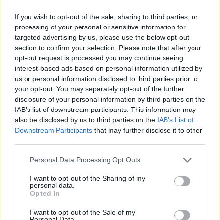
mindent elkövetett, hogy megszerezze első
If you wish to opt-out of the sale, sharing to third parties, or
futamgyőzelmét. Mögötte Muñoz és Rueda érkezett, de
processing of your personal or sensitive information for
Holgadótól nem lehetett elvenni az elsőséget.
targeted advertising by us, please use the below opt-out
section to confirm your selection. Please note that after your
🏁
#MOTO3
RACE 🏁
opt-out request is processed you may continue seeing
interest-based ads based on personal information utilized by
@DANIHOLGADO96
PICKS UP HIS
us or personal information disclosed to third parties prior to
FIRST VICTORY! 🥇
#PORTUGUESEGP
your opt-out. You may separately opt-out of the further
🇵🇹
disclosure of your personal information by third parties on the
IAB’s list of downstream participants. This information may
PIC.TWITTER.COM/ISYU5MM3MN
also be disclosed by us to third parties on the
IAB’s List of
Downstream Participants
that may further disclose it to other
third parties.
— MOTOGP™🏁 (@MOTOGP)
MARCH
26, 2023
Please note that this website/app uses one or more Google
Personal Data Processing Opt Outs
services and may gather and store information including but
not limited to your visit or usage behaviour. You may click to
I want to opt-out of the Sharing of my
A leintés után Kelso ráfutott Holgadóra, és hatalmas
personal data.
grant or deny consent to Google and its third-party tags to
Opted In
highside-ot mutatott be. Az ausztrál versenyzőt az orvosi
use your data for below specified purposes in below Google
consent section.
központba szállították, de szerencsére eszméleténél van.
I want to opt-out of the Sale of my
Personal Data.