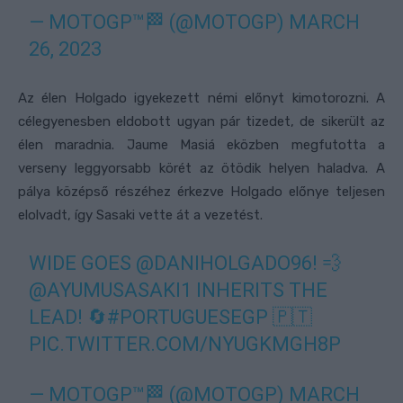
— MOTOGP™🏁 (@MOTOGP)
MARCH
26, 2023
Az élen Holgado igyekezett némi előnyt kimotorozni. A
célegyenesben eldobott ugyan pár tizedet, de sikerült az
élen maradnia. Jaume Masiá eközben megfutotta a
verseny leggyorsabb körét az ötödik helyen haladva. A
pálya középső részéhez érkezve Holgado előnye teljesen
elolvadt, így Sasaki vette át a vezetést.
WIDE GOES
@DANIHOLGADO96
! 💨
@AYUMUSASAKI1
INHERITS THE
LEAD! 🔄
#PORTUGUESEGP
🇵🇹
PIC.TWITTER.COM/NYUGKMGH8P
— MOTOGP™🏁 (@MOTOGP)
MARCH