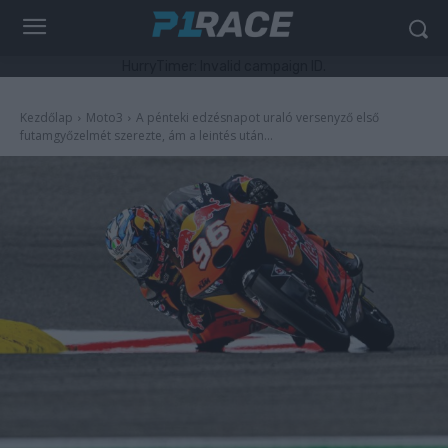
HurryTimer: Invalid campaign ID.
Kezdőlap
Moto3
A pénteki edzésnapot uraló versenyző első
futamgyőzelmét szerezte, ám a leintés után...