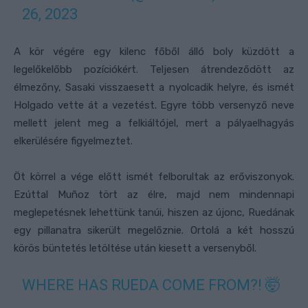
26, 2023
A kör végére egy kilenc főből álló boly küzdött a
legelőkelőbb pozíciókért. Teljesen átrendeződött az
élmezőny, Sasaki visszaesett a nyolcadik helyre, és ismét
Holgado vette át a vezetést. Egyre több versenyző neve
mellett jelent meg a felkiáltójel, mert a pályaelhagyás
elkerülésére figyelmeztet.
Öt körrel a vége előtt ismét felborultak az erőviszonyok.
Ezúttal Muñoz tört az élre, majd nem mindennapi
meglepetésnek lehettünk tanúi, hiszen az újonc, Ruedának
egy pillanatra sikerült megelőznie. Ortolá a két hosszú
körös büntetés letöltése után kiesett a versenyből.
WHERE HAS RUEDA COME FROM?! 🤯