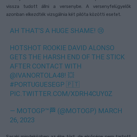
vissza tudott állni a versenybe. A versenyfelügyelők
azonban elkezdték vizsgálnia két pilóta közötti esetet.
AH THAT'S A HUGE SHAME! 😢
HOTSHOT ROOKIE DAVID ALONSO
GETS THE HARSH END OF THE STICK
AFTER CONTACT WITH
@IVANORTOLA48
! 💥
#PORTUGUESEGP
🇵🇹
PIC.TWITTER.COM/XDRH4CUY0Z
— MOTOGP™🏁 (@MOTOGP)
MARCH
26, 2023
Sasaki mindeközben az élre tört, de elsősége nem tartott