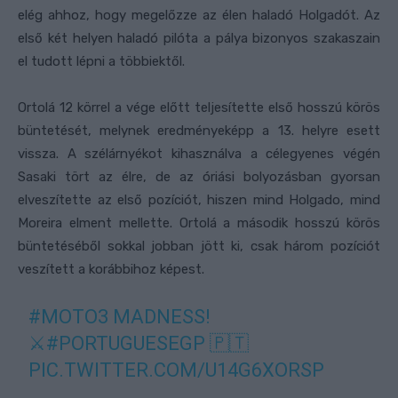
elég ahhoz, hogy megelőzze az élen haladó Holgadót. Az
első két helyen haladó pilóta a pálya bizonyos szakaszain
el tudott lépni a többiektől.
Ortolá 12 körrel a vége előtt teljesítette első hosszú körös
büntetését, melynek eredményeképp a 13. helyre esett
vissza. A szélárnyékot kihasználva a célegyenes végén
Sasaki tört az élre, de az óriási bolyozásban gyorsan
elveszítette az első pozíciót, hiszen mind Holgado, mind
Moreira elment mellette. Ortolá a második hosszú körös
büntetéséből sokkal jobban jött ki, csak három pozíciót
veszített a korábbihoz képest.
#MOTO3
MADNESS!
⚔️
#PORTUGUESEGP
🇵🇹
PIC.TWITTER.COM/U14G6XORSP