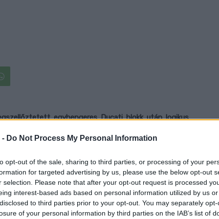
szellőztetett egyhengeres Ducati blokk után logikus
bemutatkozása. A huligánkodásra termett supermotóval
 -
Do Not Process My Personal Information
az olaszok.
to opt-out of the sale, sharing to third parties, or processing of your per
erősebb széria egyhengeres a piacon, teljesítménye a
formation for targeted advertising by us, please use the below opt-out s
ufogóval nyolcvanötre tornázható. Különösen érdekes,
r selection. Please note that after your opt-out request is processed y
eing interest-based ads based on personal information utilized by us or
 15 ezer kilométerenként ír elő olajcserét a gyár, és
disclosed to third parties prior to your opt-out. You may separately opt-
ter után van szükség. Futómű tekintetében elöl teljesen
losure of your personal information by third parties on the IAB’s list of