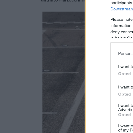
állítható Marzocchi villák, hátul pedig szintén
participants
Downstream 
Please note
information 
deny consent
in below Go
Persona
I want t
Opted 
I want t
Opted 
I want 
Advertis
Opted 
I want t
of my P