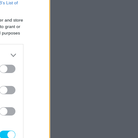
B’s List of
er and store
to grant or
ed purposes