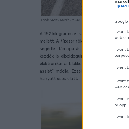
was col
Opted 
Fotó: Ducati Media House
Google 
I want t
A 152 kilogrammos száraz súly azonban ne
web or d
mellett. A tízezer fölé forgó Desmo vezérl
segédlet támogatása mellett dolgozik, és 43 
I want t
purpose
kezdők is elboldogulnak majd vele, a hala
elektronika: a blokkolásgátló négyféle beál
I want 
assist” módja. Ezzel elvileg folyamatosa
hanyatt esés előtt.
I want t
web or d
I want t
or app.
I want t