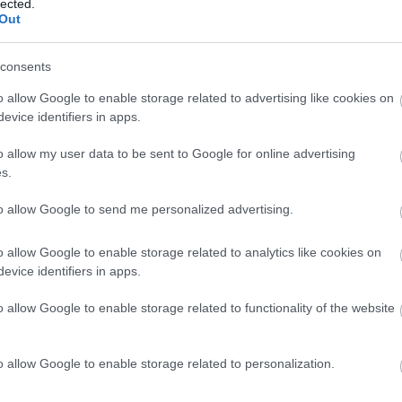
lected.
Out
consents
o allow Google to enable storage related to advertising like cookies on
m tűnik különösebben kevésnek a konkurens KTM adatai
evice identifiers in apps.
ésű egyhengeres természetesen mindenféle elektronikus
lóerőre fojtott A2-es kivitelben is kapható lesz. Így a
o allow my user data to be sent to Google for online advertising
s.
dóknak azonban igazán izgalmas funkciókat is kínál az
lítást kínál, az egykerékkontrollnak pedig van „Wheelie
to allow Google to send me personalized advertising.
n a levegőben tartható lesz az első kerék, még épp a
o allow Google to enable storage related to analytics like cookies on
evice identifiers in apps.
o allow Google to enable storage related to functionality of the website
o allow Google to enable storage related to personalization.