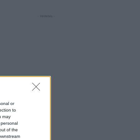
- Hirdetés -
sonal or
ection to
ou may
 personal
out of the
 downstream