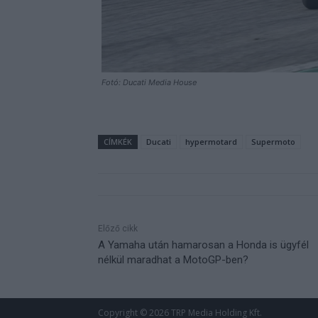
Fotó: Ducati Media House
CÍMKÉK
Ducati
hypermotard
Supermoto
Előző cikk
A Yamaha után hamarosan a Honda is ügyfél
nélkül maradhat a MotoGP-ben?
Copyright © 2026 TRP Media Holding Kft.