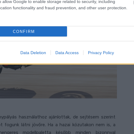
o allow Google to enable storage related to security, including
cation functionality and fraud prevention, and other user protection.
CONFIRM
Data Deletion
Data Access
Privacy Policy
ypályás használathoz ajánlottak, de sejtésem szerint
t fogunk látni jövőre. Ha a hazai közutakon nem is, a
engeres modellpaletta később minden bizonnyal