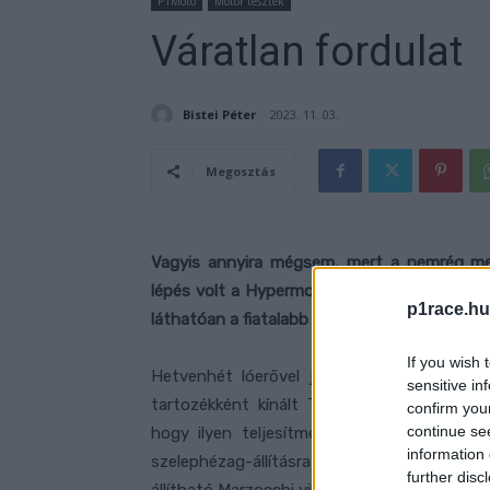
P1Moto
Motor tesztek
Váratlan fordulat
Bistei Péter
2023. 11. 03.
Megosztás
Vagyis annyira mégsem, mert a nemrég meg
lépés volt a Hypermotard 698 Mono gyors 
p1race.hu
láthatóan a fiatalabb motorosokat célozzák 
If you wish 
Hetvenhét lóerővel jelenleg ez lesz a leg
sensitive in
tartozékként kínált Termignoni versenykip
confirm you
continue se
hogy ilyen teljesítményadatok mellett csak
information 
szelephézag-állításra is csak 30 ezer kilomé
further disc