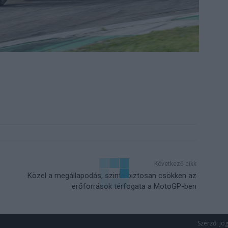
Következő cikk
Közel a megállapodás, szinte biztosan csökken az
erőforrások térfogata a MotoGP-ben
Szerzői jo