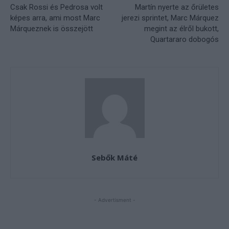
Csak Rossi és Pedrosa volt
Martín nyerte az őrületes
képes arra, ami most Marc
jerezi sprintet, Marc Márquez
Márqueznek is összejött
megint az élről bukott,
Quartararo dobogós
Sebők Máté
- Advertisment -