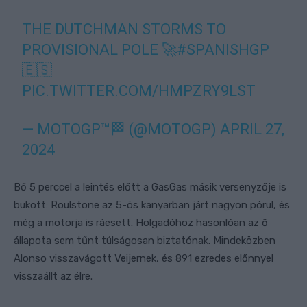
THE DUTCHMAN STORMS TO
PROVISIONAL POLE 🚀
#SPANISHGP
🇪🇸
PIC.TWITTER.COM/HMPZRY9LST
— MOTOGP™🏁 (@MOTOGP)
APRIL 27,
2024
Bő 5 perccel a leintés előtt a GasGas másik versenyzője is
bukott: Roulstone az 5-ös kanyarban járt nagyon pórul, és
még a motorja is ráesett. Holgadóhoz hasonlóan az ő
állapota sem tűnt túlságosan biztatónak. Mindeközben
Alonso visszavágott Veijernek, és 891 ezredes előnnyel
visszaállt az élre.