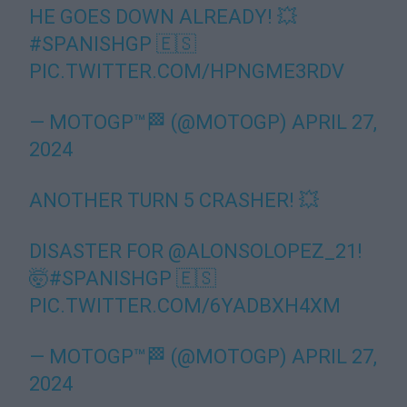
HE GOES DOWN ALREADY! 💥
#SPANISHGP
🇪🇸
PIC.TWITTER.COM/HPNGME3RDV
— MOTOGP™🏁 (@MOTOGP)
APRIL 27,
2024
ANOTHER TURN 5 CRASHER! 💥
DISASTER FOR
@ALONSOLOPEZ_21
!
🤯
#SPANISHGP
🇪🇸
PIC.TWITTER.COM/6YADBXH4XM
— MOTOGP™🏁 (@MOTOGP)
APRIL 27,
2024