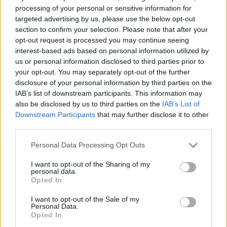
próbálkozások után maradt is az élen, 278 ezreddel
processing of your personal or sensitive information for
megelőzve Dennis Foggiát. Utána viszont rengetegen
targeted advertising by us, please use the below opt-out
megelőzték, és Darryn Binder vette át a vezetést 1:42.809
section to confirm your selection. Please note that after your
opt-out request is processed you may continue seeing
másodperccel, megelőzve Diogo Moreirát, Senna Agiust és
interest-based ads based on personal information utilized by
a szabadkártyával versenyző Jorge Navarrót.
us or personal information disclosed to third parties prior to
your opt-out. You may separately opt-out of the further
LET'S SEE WHO CAN GET THROUGH
disclosure of your personal information by third parties on the
IAB’s list of downstream participants. This information may
TO Q2 ⏱️
#MOTO2
Q1 IS GOOO 🚥
also be disclosed by us to third parties on the
IAB’s List of
#SPANISHGP
🇪🇸
Downstream Participants
that may further disclose it to other
third parties.
PIC.TWITTER.COM/NZ7HFKGDGS
Please note that this website/app uses one or more Google
Personal Data Processing Opt Outs
services and may gather and store information including but
— MOTOGP™🏁 (@MOTOGP)
APRIL 27,
not limited to your visit or usage behaviour. You may click to
I want to opt-out of the Sharing of my
2024
personal data.
grant or deny consent to Google and its third-party tags to
Opted In
use your data for below specified purposes in below Google
consent section.
I want to opt-out of the Sale of my
Personal Data.
Opted In
Nem sokkal félidő után Tony Arbolino is megérkezett, és