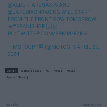
@ALBERTARENAS75
AND
@JAKEDIXONRACING
WILL START
FROM THE FRONT ROW TOMORROW
🔥
#SPANISHGP
🇪🇸
PIC.TWITTER.COM/BRMRGFZIUV
— MOTOGP™🏁 (@MOTOGP)
APRIL 27,
2024
CIMKÉK
Időmérő edzés
KK
Moto2
Moto3
Spanyol Nagydíj
Előző cikk
Következő cikk