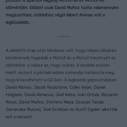
pozíciót a Spanyol Nagydíj Moto3-as és Moto2-es
időmérőjén. Előbbit csak David Muñoz tudta valamennyire
megszorítani, utóbbihoz végül Albert Arenas volt a
legközelebb.
- Hirdetés -
A délelőtti etap után kérdéses volt, hogy milyen időjárási
körülmények fogadják a Moto3 és a Moto2 mezőnyét az
időmérőre: a válasz az, hogy száraz. A korábbi esőzés
miatt viszont a pénteki edzés sorrendje határozta meg,
hogy ki kezdhetett a Q2-ben. A legkisebb géposztályban
D
avid Alonso, Jacob Roulstone, Collin Veijer, Daniel
Holgado, David Almansa, Joel Kelso, Iván Ortolá, Riccardo
Rossi, David Muñoz, Stefano Nepa, Szuzuki Tacuki,
Jamanaka Riuszej, Joel Esteban és Scott Ogden alkották
ezt a névsort.