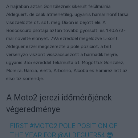
A hajrában aztán Gonzáleznek sikerült felülmúlnia
Aldeguert, de csak átmenetileg, ugyanis hamar honfitársa
visszaelőzte őt, sőt, még Dixon is bejött elé. A
Boscoscuro pilótája aztán tovább gyorsult, és 1:40.673-
mal növelte előnyét, 793 ezreddel megelőzve Dixont.
Aldeguer ezzel megszerezte a pole pozíciót, a brit
versenyző viszont visszacsúszott a harmadik helyre,
ugyanis 355 ezreddel felülmúlta őt. Mögöttük González,
Moreira, García, Vietti, Arbolino, Alcoba és Ramírez lett az
első tíz sorrendje.
A Moto2 jerezi időmérőjének
végeredménye
FIRST
#MOTO2
POLE POSITION OF
THE YEAR FOR
@ALDEGUER54
😎