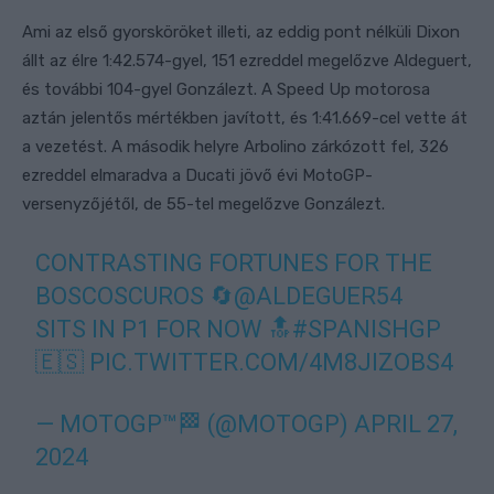
Ami az első gyorsköröket illeti, az eddig pont nélküli Dixon
állt az élre 1:42.574-gyel, 151 ezreddel megelőzve Aldeguert,
és további 104-gyel Gonzálezt. A Speed Up motorosa
aztán jelentős mértékben javított, és 1:41.669-cel vette át
a vezetést. A második helyre Arbolino zárkózott fel, 326
ezreddel elmaradva a Ducati jövő évi MotoGP-
versenyzőjétől, de 55-tel megelőzve Gonzálezt.
CONTRASTING FORTUNES FOR THE
BOSCOSCUROS 🔄
@ALDEGUER54
SITS IN P1 FOR NOW 🔝
#SPANISHGP
🇪🇸
PIC.TWITTER.COM/4M8JIZOBS4
— MOTOGP™🏁 (@MOTOGP)
APRIL 27,
2024