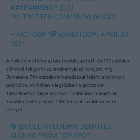
❌
#SPANISHGP
🇪🇸
PIC.TWITTER.COM/BBPWJ632V7
— MOTOGP™🏁 (@MOTOGP)
APRIL 27,
2024
A holland motoros aztán tovább javított, és 197 ezredes
előnnyel felugrott az eredményjelző tetejére, míg
Jamanaka 794 ezredes lemaradással feljött a harmadik
pozícióba, miközben a legtöbben a garázsban
tartózkodtak. Veijer azonban inkább kint maradt, és
tovább emelte a lécet: 1:46.123-mal tovább növelte
előnyét.
🔄
@COLLINVEIJER95
DEMOTES
ALONSO FROM TOP SPOT