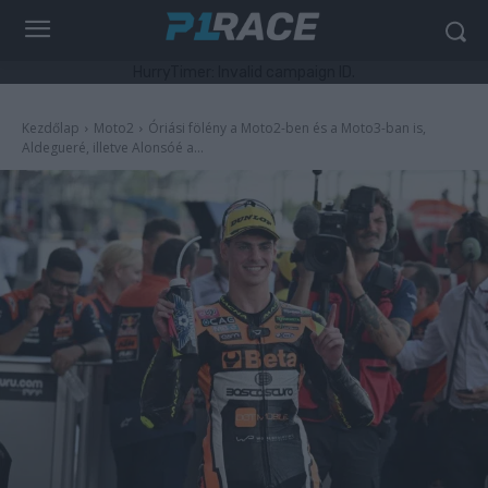
HurryTimer: Invalid campaign ID.
Kezdőlap
Moto2
Óriási fölény a Moto2-ben és a Moto3-ban is,
Aldegueré, illetve Alonsóé a...