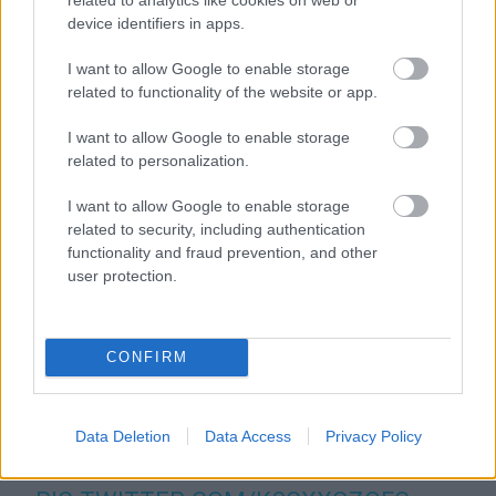
A hajrában Bo Bendsneyder jött fel a negyedik pozícióba,
device identifiers in apps.
de sokáig nem állt továbbjutásra, ugyanis Celestino Vietti
I want to allow Google to enable storage
mindössze 357 ezreddel maradt el honfitársától. Igaz,
related to functionality of the website or app.
Agius nála is gyorsabb volt, de az ő körét pályaelhagyás
miatt elvették. Foggia eközben kiszállt a csatából, ugyanis
I want to allow Google to enable storage
related to personalization.
az 1-es kanyarban elesett. Igaz, innentől kezdve más sem
tudta beverekedni magát az első négybe: a legközelebb az
I want to allow Google to enable storage
ausztrál pilóta állt ehhez, ám végül a rossz utolsó szektora
related to security, including authentication
miatt 11 ezreddel kikapott Alcobától. Rajta kívül Arbolino,
functionality and fraud prevention, and other
user protection.
Vietti és Moreira vehettek részt a Q2-ben.
😞
@DENNISFOGGIA71
KEEPS NOT
CONFIRM
GETTING ALONG WITH JEREZ
HE GOES DOWN AT TURN 1 💥
Data Deletion
Data Access
Privacy Policy
#SPANISHGP
🇪🇸