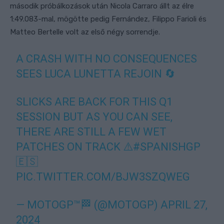
második próbálkozások után Nicola Carraro állt az élre
1:49.083-mal, mögötte pedig Fernández, Filippo Farioli és
Matteo Bertelle volt az első négy sorrendje.
A CRASH WITH NO CONSEQUENCES
SEES LUCA LUNETTA REJOIN 🔄
SLICKS ARE BACK FOR THIS Q1
SESSION BUT AS YOU CAN SEE,
THERE ARE STILL A FEW WET
PATCHES ON TRACK ⚠️
#SPANISHGP
🇪🇸
PIC.TWITTER.COM/BJW3SZQWEG
— MOTOGP™🏁 (@MOTOGP)
APRIL 27,
2024