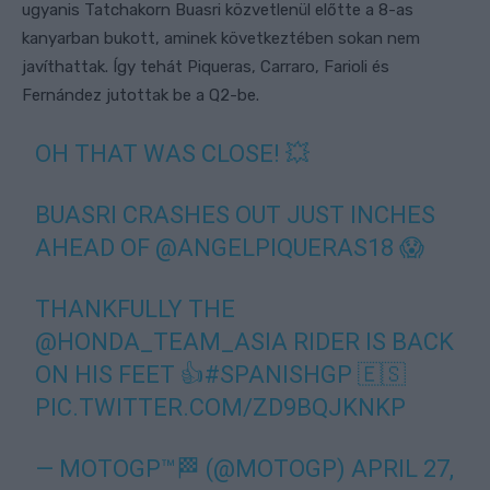
ugyanis Tatchakorn Buasri közvetlenül előtte a 8-as
kanyarban bukott, aminek következtében sokan nem
javíthattak. Így tehát Piqueras, Carraro, Farioli és
Fernández jutottak be a Q2-be.
OH THAT WAS CLOSE! 💥
BUASRI CRASHES OUT JUST INCHES
AHEAD OF
@ANGELPIQUERAS18
😱
THANKFULLY THE
@HONDA_TEAM_ASIA
RIDER IS BACK
ON HIS FEET 👍
#SPANISHGP
🇪🇸
PIC.TWITTER.COM/ZD9BQJKNKP
— MOTOGP™🏁 (@MOTOGP)
APRIL 27,