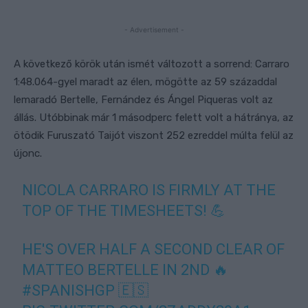
- Advertisement -
A következő körök után ismét változott a sorrend: Carraro
1:48.064-gyel maradt az élen, mögötte az 59 századdal
lemaradó Bertelle, Fernández és Ángel Piqueras volt az
állás. Utóbbinak már 1 másodperc felett volt a hátránya, az
ötödik Furuszató Taijót viszont 252 ezreddel múlta felül az
újonc.
NICOLA CARRARO IS FIRMLY AT THE
TOP OF THE TIMESHEETS! 💪
HE'S OVER HALF A SECOND CLEAR OF
MATTEO BERTELLE IN 2ND 🔥
#SPANISHGP
🇪🇸