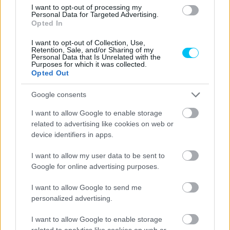
I want to opt-out of processing my
1:42.427-tel vette át a vezetést, 144 ezreddel felülmúlva
Personal Data for Targeted Advertising.
Opted In
Binder idejét. Az olasz versenyző aztán csak átmenetileg
vesztette el a vezetést, ugyanis 1:41.961-gyel tovább
I want to opt-out of Collection, Use,
Retention, Sale, and/or Sharing of my
javított, előnye pedig 419 ezred volt Moreirával szemben,
Personal Data that Is Unrelated with the
Purposes for which it was collected.
míg mögöttük Alcoba és Binder álltak továbbjutásra.
Opted Out
A GOOD LAP FOR THE
@INTACTGP
Google consents
DUO 💪
I want to allow Google to enable storage
related to advertising like cookies on web or
device identifiers in apps.
BUT IT WAS
@TONYARBOLINO
WHO
GOES TOP 🔝
#SPANISHGP
🇪🇸
I want to allow my user data to be sent to
PIC.TWITTER.COM/2B2SQHU74O
Google for online advertising purposes.
I want to allow Google to send me
— MOTOGP™🏁 (@MOTOGP)
APRIL 27,
personalized advertising.
2024
I want to allow Google to enable storage
related to analytics like cookies on web or