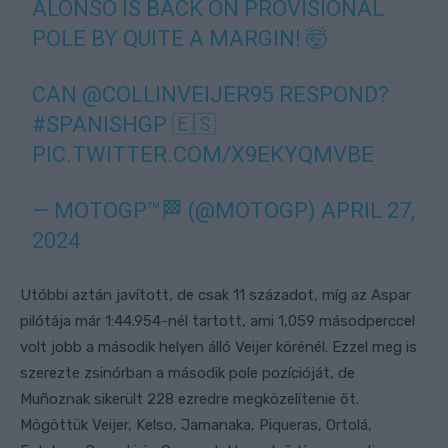
ALONSO IS BACK ON PROVISIONAL
POLE BY QUITE A MARGIN! 🤯
CAN
@COLLINVEIJER95
RESPOND?
#SPANISHGP
🇪🇸
PIC.TWITTER.COM/X9EKYQMVBE
— MOTOGP™🏁 (@MOTOGP)
APRIL 27,
2024
Utóbbi aztán javított, de csak 11 századot, míg az Aspar
pilótája már 1:44.954-nél tartott, ami 1,059 másodperccel
volt jobb a második helyen álló Veijer körénél. Ezzel meg is
szerezte zsinórban a második pole pozícióját, de
Muñoznak sikerült 228 ezredre megközelítenie őt.
Mögöttük Veijer, Kelso, Jamanaka, Piqueras, Ortolá,