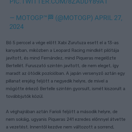
PIC.TWITTER.COM/8ZADDY89A1
— MOTOGP™🏁 (@MOTOGP)
APRIL 27,
2024
Bő 5 perccel a vége előtt Xabi Zurutuza esett el a 13-as
kanyarban, miközben a Leopard Racing mindkét pilótája
javított, és mind Fernández, mind Piqueras megelőzte
Bertellét. Furuszató szintén javított, de nem eleget, így
maradt az ötödik pozícióban. A japán versenyző aztán egy
pillanat erejéig feljött a negyedik helyre, de mivel a
mögötte érkező Bertelle szintén gyorsult, ismét kiszorult a
továbbjutók közül.
A véghajrában aztán Farioli feljött a második helyre, de
nem sokáig, ugyanis Piqueras 241 ezredes előnnyel átvette
a vezetést. Innentől kezdve nem változott a sorrend,