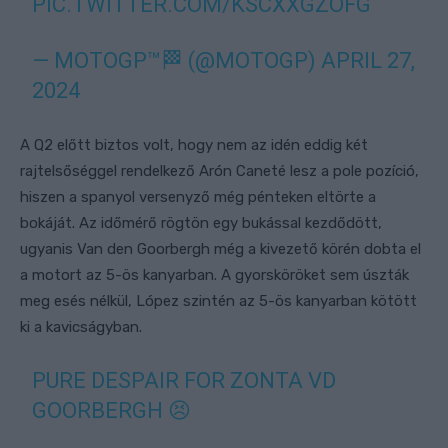
PIC.TWITTER.COM/KSCXXGZOFG
— MOTOGP™🏁 (@MOTOGP)
APRIL 27,
2024
A Q2 előtt biztos volt, hogy nem az idén eddig két
rajtelsőséggel rendelkező Arón Caneté lesz a pole pozíció,
hiszen a spanyol versenyző még pénteken eltörte a
bokáját. Az időmérő rögtön egy bukással kezdődött,
ugyanis Van den Goorbergh még a kivezető körén dobta el
a motort az 5-ös kanyarban. A gyorsköröket sem úszták
meg esés nélkül, López szintén az 5-ös kanyarban kötött
ki a kavicságyban.
PURE DESPAIR FOR ZONTA VD
GOORBERGH 😣