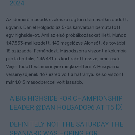
2024
Az időmérő második szakasza rögtön drámával kezdődött,
ugyanis Daniel Holgado az 5-ös kanyarban bemutatott
egy highside-ot. Ami az első próbálkozásokat illeti, Muñoz
1:47.553-mal kezdett, 143 megelőzve Alonsót, és további
18 századdal Fernándezt. Másodszorra viszont a kolumbiai
pilóta brutális, 1:46.431-es kört rakott össze, amit csak
Veijer tudott valamennyire megközelíteni. A Husqvarna
versenyzőjének 467 ezred volt a hátránya, Kelso viszont
már 1,015 másodperccel volt lassabb.
A BIG HIGHSIDE FOR CHAMPIONSHIP
LEADER
@DANIHOLGADO96
AT T5 💥
DEFINITELY NOT THE SATURDAY THE
SPANIARD WAS HOPING FOR