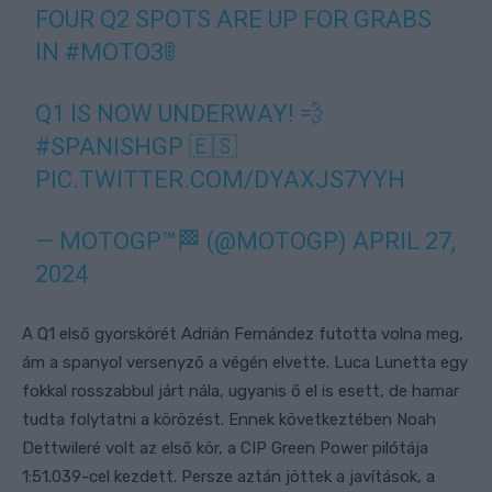
FOUR Q2 SPOTS ARE UP FOR GRABS
IN
#MOTO3
🚦
Q1 IS NOW UNDERWAY! 💨
#SPANISHGP
🇪🇸
PIC.TWITTER.COM/DYAXJS7YYH
— MOTOGP™🏁 (@MOTOGP)
APRIL 27,
2024
A Q1 első gyorskörét Adrián Fernández futotta volna meg,
ám a spanyol versenyző a végén elvette. Luca Lunetta egy
fokkal rosszabbul járt nála, ugyanis ő el is esett, de hamar
tudta folytatni a körözést. Ennek következtében Noah
Dettwileré volt az első kör, a CIP Green Power pilótája
1:51.039-cel kezdett. Persze aztán jöttek a javítások, a