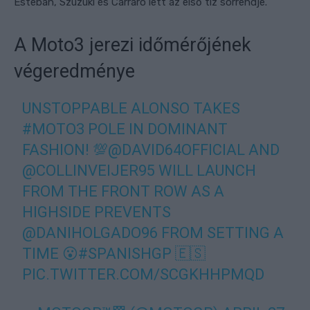
Esteban, Szuzuki és Carraro lett az első tíz sorrendje.
A Moto3 jerezi időmérőjének
végeredménye
UNSTOPPABLE ALONSO TAKES
#MOTO3
POLE IN DOMINANT
FASHION! 💯
@DAVID64OFFICIAL
AND
@COLLINVEIJER95
WILL LAUNCH
FROM THE FRONT ROW AS A
HIGHSIDE PREVENTS
@DANIHOLGADO96
FROM SETTING A
TIME 😮
#SPANISHGP
🇪🇸
PIC.TWITTER.COM/SCGKHHPMQD