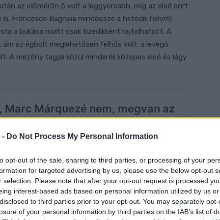
után az időmérőn ő volt a leggyorsabb, míg az első sort
 ki. Francesco Bagnaia mindössze a hetedik helyről
sta a bukása miatt csak tizedikként rajtolhatott. A
 ám az égbolt meglehetősen felhős volt: a levegő
lt. A mezőny tagjai közül mindenki közepes első és lágy
 -
Do Not Process My Personal Information
to opt-out of the sale, sharing to third parties, or processing of your per
formation for targeted advertising by us, please use the below opt-out s
r selection. Please note that after your opt-out request is processed y
eing interest-based ads based on personal information utilized by us or
disclosed to third parties prior to your opt-out. You may separately opt-
losure of your personal information by third parties on the IAB’s list of