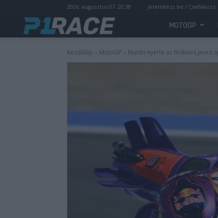
2026. augusztus 07. 20:38
Jelentkezz be / Csatlakozz
MOTOGP
Kezdőlap
MotoGP
Martín nyerte az őrületes jerezi s