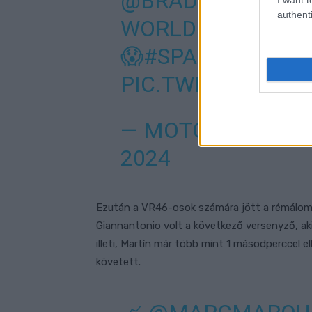
@BRADBINDER_3
authenti
WORLD CHAMPION
😱
#SPANISHGP
🇪
PIC.TWITTER.CO
— MOTOGP™🏁 (
2024
Ezután a VR46-osok számára jött a rémálom:
Giannantonio volt a következő versenyző, ak
illeti, Martín már több mint 1 másodperccel 
követett.