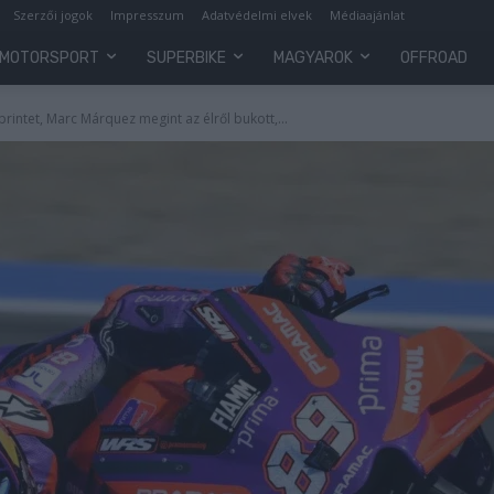
Szerzői jogok
Impresszum
Adatvédelmi elvek
Médiaajánlat
MOTORSPORT
SUPERBIKE
MAGYAROK
OFFROAD
printet, Marc Márquez megint az élről bukott,...