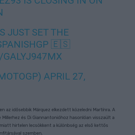
EZ93
IS CLOSING IN ON
N
 JUST SET THE
SPANISHGP
🇪🇸
M/GALYJ947MX
@MOTOGP)
APRIL 27,
en az idősebbik Márquez elkezdett közeledni Martínra. A
e Millerhez és Di Giannantonióhoz hasonlóan visszaült a
iatt hirtelen lecsökkent a különbség az első kettős
onfitársával szemben.