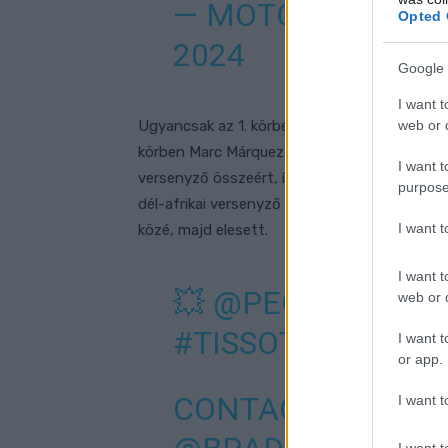
— MOTOGP™🏁 (
Opted 
2024
Google 
I want t
web or d
Ugyancsak az 1. körben Martín maga mögé uta
körben Marc Márquez is megelőzte Bindert, a
I want t
versenyző összeért, így Álex Márquez feljött
purpose
dél-afrikai versenyző aztán bement Bagnaia é
I want 
közé, majd elesett.
I want t
💥
@PECCOBAGNA
web or d
#TISSOTSPRINT
I want t
or app.
CONTACT WITH B
I want t
I want t