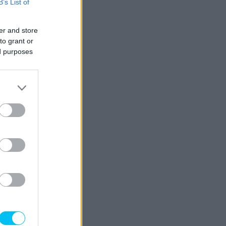
B’s List of
er and store
to grant or
ed purposes