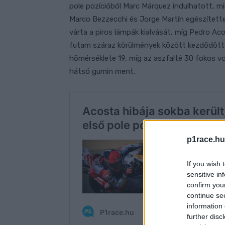
pole pozícióból Marc Márquez indulhatott, mi
Marco Bezzecchi és Jorge Martín egészítette
várta a piros lámpák kialvását, míg Pedro Aco
futam száraz körülmények között kezdődött,
hőmérséklete 19, míg az aszfalté 30 fokos vo
hátsó gumin ment.
p1race.hu
If you wish 
sensitive in
confirm you
continue se
information 
further disc