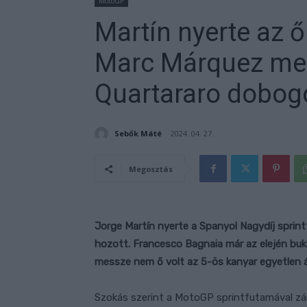
MotoGP
Martín nyerte az őr
Marc Márquez megi
Quartararo dobog
Sebők Máté
2024. 04. 27.
Megosztás
Jorge Martín nyerte a Spanyol Nagydíj spri
hozott. Francesco Bagnaia már az elején buko
messze nem ő volt az 5-ös kanyar egyetlen 
Szokás szerint a MotoGP sprintfutamával zár