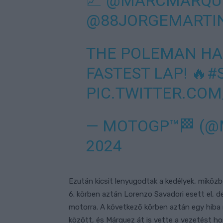
📈
@MARCMARQU
@88JORGEMARTI
THE POLEMAN HAS
FASTEST LAP! 🔥
#
PIC.TWITTER.CO
— MOTOGP™🏁 (
2024
Ezután kicsit lenyugodtak a kedélyek, miközb
6. körben aztán Lorenzo Savadori esett el, d
motorra. A következő körben aztán egy hiba m
között, és Márquez át is vette a vezetést h