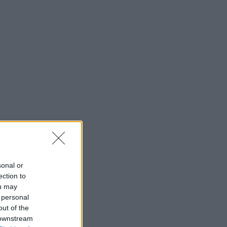
sonal or
ection to
ou may
 personal
out of the
 downstream