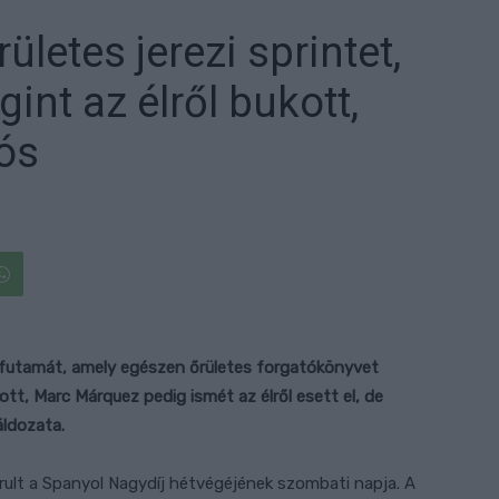
ületes jerezi sprintet,
nt az élről bukott,
ós
ntfutamát, amely egészen őrületes forgatókönyvet
tt, Marc Márquez pedig ismét az élről esett el, de
áldozata.
ult a Spanyol Nagydíj hétvégéjének szombati napja. A