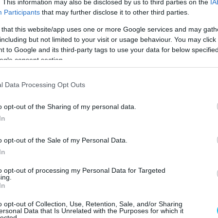
. This information may also be disclosed by us to third parties on the
IA
Participants
that may further disclose it to other third parties.
lyről átvette a vezetést, míg Márquezt Martín is
 that this website/app uses one or more Google services and may gath
including but not limited to your visit or usage behaviour. You may click 
, míg Álex Márquez feljött a negyedik helyre. Bagnaia
 to Google and its third-party tags to use your data for below specifi
helyett Bezzecchinek sikerült visszaelőznie őt. Az 1.
ogle consent section.
r is bukott, de utóbbi folytatta a versenyt.
l Data Processing Opt Outs
THE
#TISSOTSPRINT
🚦
o opt-out of the Sharing of my personal data.
In
 SEES
o opt-out of the Sale of my Personal Data.
3
TAKE THE LEAD! 🚀
In
to opt-out of processing my Personal Data for Targeted
ing.
In
/PEE6JSQRVS
o opt-out of Collection, Use, Retention, Sale, and/or Sharing
ersonal Data that Is Unrelated with the Purposes for which it
lected.