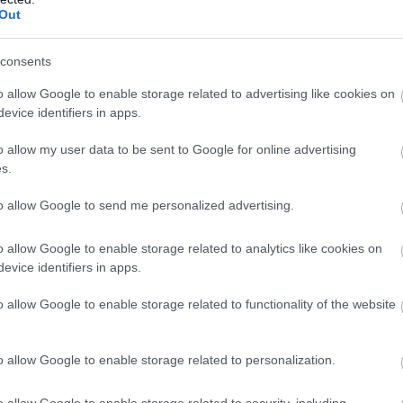
@MOTOGP)
APRIL 27,
Out
consents
o allow Google to enable storage related to advertising like cookies on
evice identifiers in apps.
sította Bindert, és átvette a vezetést. A következő
ki néhány kanyar múlva visszatámadott. A két
o allow my user data to be sent to Google for online advertising
 a második pozícióba, de bátyja hamar visszajött elé. A
s.
s Bezzecchi mellé, és a címvédő bekerült két ellenfele
to allow Google to send me personalized advertising.
o allow Google to enable storage related to analytics like cookies on
IA
IS OUT OF THE
evice identifiers in apps.
o allow Google to enable storage related to functionality of the website
EZZECCHI AND
o allow Google to enable storage related to personalization.
o allow Google to enable storage related to security, including