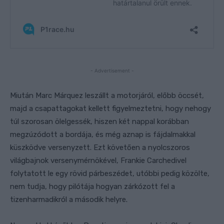
- Advertisement -
Miután Marc Márquez leszállt a motorjáról, előbb öccsét,
majd a csapattagokat kellett figyelmeztetni, hogy nehogy
túl szorosan ölelgessék, hiszen két nappal korábban
megzúzódott a bordája, és még aznap is fájdalmakkal
küszködve versenyzett. Ezt követően a nyolcszoros
világbajnok versenymérnökével, Frankie Carchedivel
folytatott le egy rövid párbeszédet, utóbbi pedig közölte,
nem tudja, hogy pilótája hogyan zárkózott fel a
tizenharmadikról a második helyre.