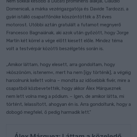
Nem sokkal később a Ducati prominens alakjai, Claudio
Domenicali, a márka vezérigazgatója és Davide Tardozzi, a
gyári istálló csapatfőnöke köszöntötték a 31 éves
motorost. Utóbbi aztán gratulált a futamot megnyerő
Francesco Bagnaiának, aki azok után győzött, hogy Jorge
Martín két körrel a vége előtt kiesett előle. Mindez téma
volt a testvérpár közötti beszélgetés során is.
„Amikor láttam, hogy elesett, arra gondoltam, hogy
»köszönöm, istenem«, mert ha nem [így történik], a végéig
harcolnunk kellett volna – mondta az idősebbik fivér, mire a
csapatból közbevetették, hogy akkor Álex Márqueznek
nem lett volna meg a pódium. – Igen, de amikor látta, mi
történt, lelassított, ahogyan én is. Arra gondoltunk, hogy a
dobogó megfelel, ő pedig harmadik lett.”