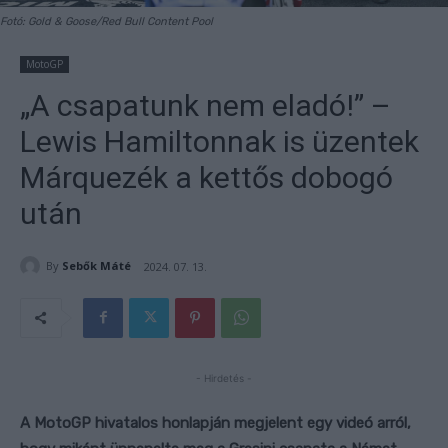
Fotó: Gold & Goose/Red Bull Content Pool
MotoGP
„A csapatunk nem eladó!” –
Lewis Hamiltonnak is üzentek
Márquezék a kettős dobogó
után
By
Sebők Máté
2024. 07. 13.
- Hirdetés -
A MotoGP hivatalos honlapján megjelent egy videó arról,