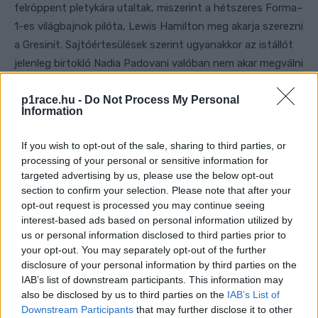
felröppent pletykára utaltak, miszerint a hétszeres Forma–
1-es világbajnok pilóta, Lewis Hamilton meg akarja szerezni
a Gresinit. Sajtóértesülések szerint ugyanakkor az istállót
jelenleg birtokló Nadia Padovani valóban nem akar megválni
az alakulattól.
p1race.hu -
Do Not Process My Personal
Information
If you wish to opt-out of the sale, sharing to third parties, or
processing of your personal or sensitive information for
targeted advertising by us, please use the below opt-out
section to confirm your selection. Please note that after your
opt-out request is processed you may continue seeing
interest-based ads based on personal information utilized by
us or personal information disclosed to third parties prior to
your opt-out. You may separately opt-out of the further
disclosure of your personal information by third parties on the
IAB’s list of downstream participants. This information may
also be disclosed by us to third parties on the
IAB’s List of
Downstream Participants
that may further disclose it to other