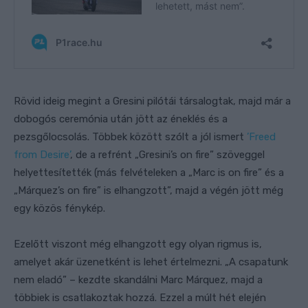
Rövid ideig megint a Gresini pilótái társalogtak, majd már a
dobogós ceremónia után jött az éneklés és a
pezsgőlocsolás. Többek között szólt a jól ismert
’Freed
from Desire’
, de a refrént „Gresini’s on fire” szöveggel
helyettesítették (más felvételeken a „Marc is on fire” és a
„Márquez’s on fire” is elhangzott”, majd a végén jött még
egy közös fénykép.
Ezelőtt viszont még elhangzott egy olyan rigmus is,
amelyet akár üzenetként is lehet értelmezni. „A csapatunk
nem eladó” – kezdte skandálni Marc Márquez, majd a
többiek is csatlakoztak hozzá. Ezzel a múlt hét elején