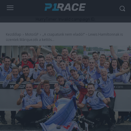
HurryTimer: Invalid campaign ID.
Kezdőlap
MotoGP
„A csapatunk nem eladó!” – Lewis Hamiltonnak is
üzentek Márquezék a kettős...