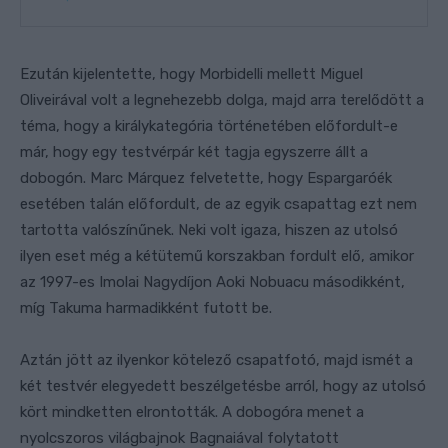
Ezután kijelentette, hogy Morbidelli mellett Miguel
Oliveirával volt a legnehezebb dolga, majd arra terelődött a
téma, hogy a királykategória történetében előfordult-e
már, hogy egy testvérpár két tagja egyszerre állt a
dobogón. Marc Márquez felvetette, hogy Espargaróék
esetében talán előfordult, de az egyik csapattag ezt nem
tartotta valószínűnek. Neki volt igaza, hiszen az utolsó
ilyen eset még a kétütemű korszakban fordult elő, amikor
az 1997-es Imolai Nagydíjon Aoki Nobuacu másodikként,
míg Takuma harmadikként futott be.
Aztán jött az ilyenkor kötelező csapatfotó, majd ismét a
két testvér elegyedett beszélgetésbe arról, hogy az utolsó
kört mindketten elrontották. A dobogóra menet a
nyolcszoros világbajnok Bagnaiával folytatott