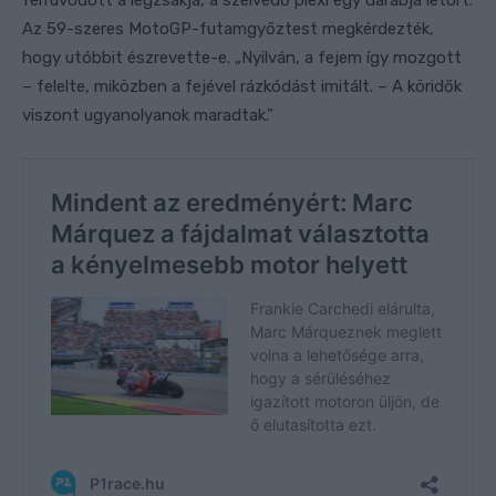
Az 59-szeres MotoGP-futamgyőztest megkérdezték,
hogy utóbbit észrevette-e. „Nyilván, a fejem így mozgott
– felelte, miközben a fejével rázkódást imitált. – A köridők
viszont ugyanolyanok maradtak.”