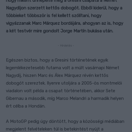
hogy miként ünnepelte meg a Gresini csapata a Német
Nagydíjon szerzett kettős dobogót. Ebből kiderül, hogy a
többieket többször is fel kellett szólítani, hogy
vigyázzanak Marc Márquez bordájára, ahogyan az is, hogy
a két testvér mire gondolt Jorge Martín bukása után.
- Hirdetés -
Egészen biztos, hogy a Gresini történetének egyik
legemlékezetesebb futama volt a múlt vasárnapi Német
Nagydíj, hiszen Marc és Álex Márquez révén kettős
dobogót szereztek. Ilyenre utoljára a 2005-ös montmelói
viadalon volt példa a csapat történetében, akkor Sete
Gibernau a második, míg Marco Melandri a harmadik helyen
ért célba a Hondán.
A MotoGP pedig úgy döntött, hogy a közösségi médiában
megjelent felvételeken túl is betekintést nyújt a