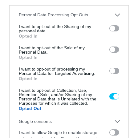
third parties.
Please note that this website/app uses one or more Google
Personal Data Processing Opt Outs
services and may gather and store information including but
CIMKÉK
Alex Marquez
Francesco Bagnaia
Gresini Racing
not limited to your visit or usage behaviour. You may click to
I want to opt-out of the Sharing of my
personal data.
KK
Marc Márquez
MotoGP
Német Nagydíj
grant or deny consent to Google and its third-party tags to
Opted In
use your data for below specified purposes in below Google
consent section.
I want to opt-out of the Sale of my
Personal Data.
Opted In
Előző cikk
Következő cikk
I want to opt-out of processing my
Martín nem bírta a nyomást,
Razgatlıoğlu büszke a
Personal Data for Targeted Advertising.
Opted In
és kirekesztettnek érzi
„Márquez-stílusú” mentésére,
magát, véli Lorenzo
szerinte Bautistát
I want to opt-out of Collection, Use,
csapattársa is tönkretette
Retention, Sale, and/or Sharing of my
Personal Data that Is Unrelated with the
Purposes for which it was collected.
Opted Out
Google consents
I want to allow Google to enable storage