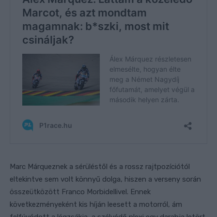
Marc Márqueznek a sérüléstől és a rossz rajtpozíciótól
eltekintve sem volt könnyű dolga, hiszen a verseny során
összeütközött Franco Morbidellivel. Ennek
következményeként kis híján leesett a motorról, ám
felfúvódott a légzsákja, a szélvédő plexi egy darabja letört.