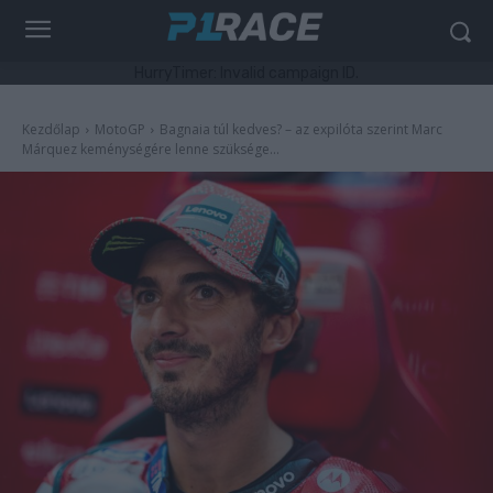
HurryTimer: Invalid campaign ID.
Kezdőlap
MotoGP
Bagnaia túl kedves? – az expilóta szerint Marc
Márquez keménységére lenne szüksége...