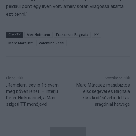
például pont egy ilyen volt, amely során világossá akarta
ezt tenni.”
CIMKÉK
Alex Hofmann
Francesco Bagnaia
KK
Marc Márquez
Valentino Rossi
Előző cikk
Következő cikk
„Remélem, egy jó 15 évem
Marc Márquez magabiztos
még bőven lehet” – interjú
elsőségével és Bagnaia
Peter Hickmannel, a Man-
küszködésével indult az
szigeti TT menőjével
aragóniai hétvége