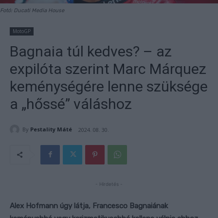
Fotó: Ducati Media House
MotoGP
Bagnaia túl kedves? – az
expilóta szerint Marc Márquez
keménységére lenne szüksége
a „hőssé” váláshoz
By
Pestality Máté
2024. 08. 30.
- Hirdetés -
Alex Hofmann úgy látja, Francesco Bagnaiának