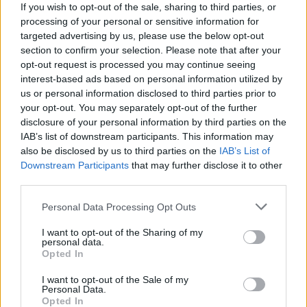
If you wish to opt-out of the sale, sharing to third parties, or
versenyzett a MotoGP-ben. A jelenleg televíziós
processing of your personal or sensitive information for
szakértőként dolgozó expilóta hosszasan elemezte
targeted advertising by us, please use the below opt-out
Bagnaia karakterét.
section to confirm your selection. Please note that after your
opt-out request is processed you may continue seeing
interest-based ads based on personal information utilized by
us or personal information disclosed to third parties prior to
your opt-out. You may separately opt-out of the further
disclosure of your personal information by third parties on the
IAB’s list of downstream participants. This information may
also be disclosed by us to third parties on the
IAB’s List of
Downstream Participants
that may further disclose it to other
third parties.
Please note that this website/app uses one or more Google
Personal Data Processing Opt Outs
services and may gather and store information including but
not limited to your visit or usage behaviour. You may click to
I want to opt-out of the Sharing of my
personal data.
grant or deny consent to Google and its third-party tags to
Opted In
use your data for below specified purposes in below Google
consent section.
I want to opt-out of the Sale of my
Personal Data.
Opted In