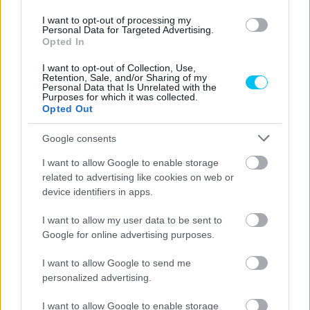
I want to opt-out of processing my
Personal Data for Targeted Advertising.
Opted In
„Peccónak jövőre lehetősége lesz arra, hogy Marckal
I want to opt-out of Collection, Use,
együtt és rajta keresztül fejlődjön – mondta Hofmann a
Retention, Sale, and/or Sharing of my
Personal Data that Is Unrelated with the
Motorsport-Totalnak
. – Persze ő már most is egy
Purposes for which it was collected.
Opted Out
hihetetlenül jó versenyző. Ez nem kérdés. De szinte túl már
kedves ehhez a sporthoz. Ahhoz, hogy valóban hősként
Google consents
tekintsenek rá, Valentino Rossi vagy Marco Simoncelli
I want to allow Google to enable storage
karizmájára, esetleg Marc keménységére lenne szüksége.
related to advertising like cookies on web or
Akkor jobban kitűnne. Viszont neki ezek nincsenek meg.”
device identifiers in apps.
I want to allow my user data to be sent to
- Advertisement -
Google for online advertising purposes.
„Természetesen emberi szempontból ez egy jó dolog. Ő az
I want to allow Google to send me
egyik legjobban viselkedő versenyző a paddockban, ő az
personalized advertising.
egyik legudvariasabb pilóta – analizálta tovább az olasz
I want to allow Google to enable storage
motorost. – De az emberek tudat alatt ezt is figyelembe