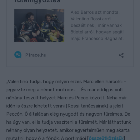
„Valentino tudja, hogy milyen érzés Marc ellen harcolni –
jegyezte meg a német motoros. – És már eddig is volt
néhány feszült helyzet Marc és Pecco között. Néha már
idén is észre lehetett venni [Rossi tanácsainak] a jeleit
Peccón. Ő általában elég nyugodt és nagyon türelmes. De
ha úgy van, el is tudja veszíteni a türelmét. Már láthattunk
néhány olyan helyzetet, amikor egyértelműen meg akarta
mutatni, hogy ő a főnök. A portimãói [
összeütközésük
]