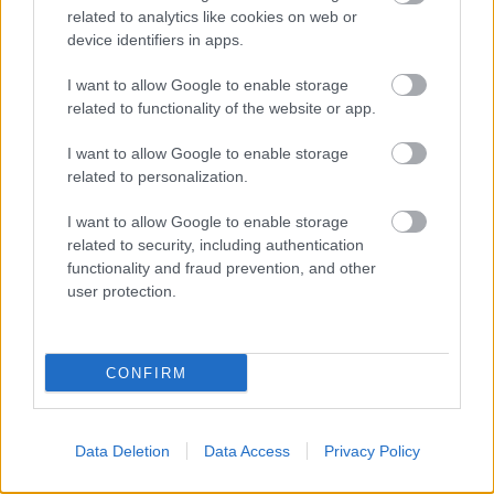
related to analytics like cookies on web or
veszik, és aztán elgondolkoznak azon, hogy talán
device identifiers in apps.
valójában nem is olyan jó, és csak a motorja miatt nyer
ilyen gyakran. Pedig Pecco már teljes mértékben
I want to allow Google to enable storage
related to functionality of the website or app.
egyenrangú a legnagyobbakkal.”
I want to allow Google to enable storage
A korábban szintén a királykategóriában vitézkedő Alex
related to personalization.
Barros a napokban arról nyilatkozott, Rossi azt mondta
I want to allow Google to enable storage
neki, már vannak ötletei arról, hogyan segíti majd jövőre a
related to security, including authentication
VR46 Akadémiához tartozó Bagnaiát a Márquez elleni
functionality and fraud prevention, and other
küzdelemben. Ám Hofmann szerint a Doktor már most is
user protection.
hatással van a címvédőre.
CONFIRM
Data Deletion
Data Access
Privacy Policy