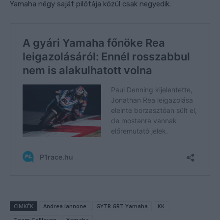
Yamaha négy saját pilótája közül csak negyedik.
CIMKÉK
Andrea Iannone
GYTR GRT Yamaha
KK
Team GoEleven
Yamaha