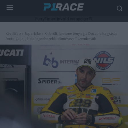
HurryTimer: Invalid campaign ID.
Kezdőlap
Superbike
Kiderült, Iannone tényleg a Ducati elhagyását
fontolgatja, „élete legnehezebb döntésével” szembesült