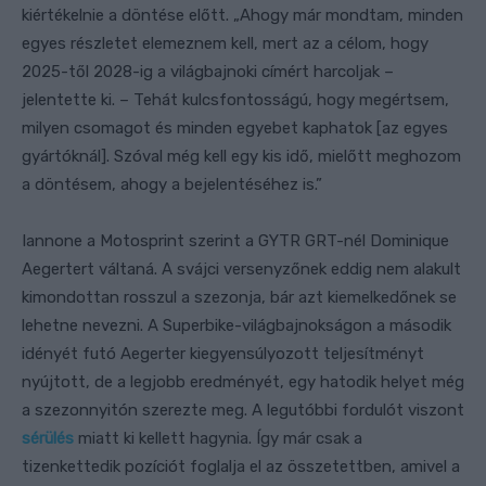
kiértékelnie a döntése előtt. „Ahogy már mondtam, minden
egyes részletet elemeznem kell, mert az a célom, hogy
2025-től 2028-ig a világbajnoki címért harcoljak –
jelentette ki. – Tehát kulcsfontosságú, hogy megértsem,
milyen csomagot és minden egyebet kaphatok [az egyes
gyártóknál]. Szóval még kell egy kis idő, mielőtt meghozom
a döntésem, ahogy a bejelentéséhez is.”
Iannone a Motosprint szerint a GYTR GRT-nél Dominique
Aegertert váltaná. A svájci versenyzőnek eddig nem alakult
kimondottan rosszul a szezonja, bár azt kiemelkedőnek se
lehetne nevezni. A Superbike-világbajnokságon a második
idényét futó Aegerter kiegyensúlyozott teljesítményt
nyújtott, de a legjobb eredményét, egy hatodik helyet még
a szezonnyitón szerezte meg. A legutóbbi fordulót viszont
sérülés
miatt ki kellett hagynia. Így már csak a
tizenkettedik pozíciót foglalja el az összetettben, amivel a