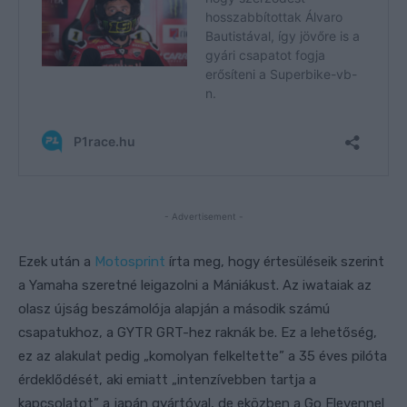
- Advertisement -
Ezek után a
Motosprint
írta meg, hogy értesüléseik szerint
a Yamaha szeretné leigazolni a Mániákust. Az iwataiak az
olasz újság beszámolója alapján a második számú
csapatukhoz, a GYTR GRT-hez raknák be. Ez a lehetőség,
ez az alakulat pedig „komolyan felkeltette” a 35 éves pilóta
érdeklődését, aki emiatt „intenzívebben tartja a
kapcsolatot” a japán gyártóval, de eközben a Go Elevennel