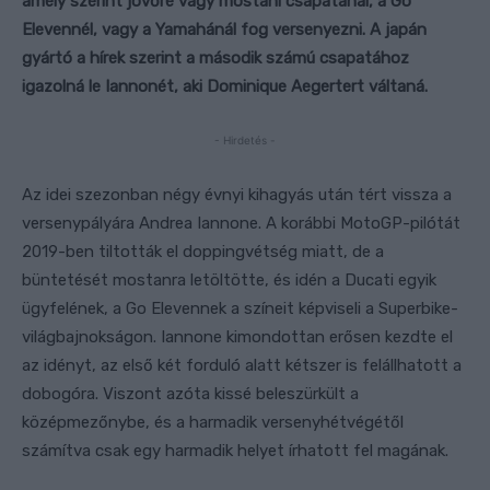
amely szerint jövőre vagy mostani csapatánál, a Go
Elevennél, vagy a Yamahánál fog versenyezni. A japán
gyártó a hírek szerint a második számú csapatához
igazolná le Iannonét, aki Dominique Aegertert váltaná.
- Hirdetés -
Az idei szezonban négy évnyi kihagyás után tért vissza a
versenypályára Andrea Iannone. A korábbi MotoGP-pilótát
2019-ben tiltották el doppingvétség miatt, de a
büntetését mostanra letöltötte, és idén a Ducati egyik
ügyfelének, a Go Elevennek a színeit képviseli a Superbike-
világbajnokságon. Iannone kimondottan erősen kezdte el
az idényt, az első két forduló alatt kétszer is felállhatott a
dobogóra. Viszont azóta kissé beleszürkült a
középmezőnybe, és a harmadik versenyhétvégétől
számítva csak egy harmadik helyet írhatott fel magának.