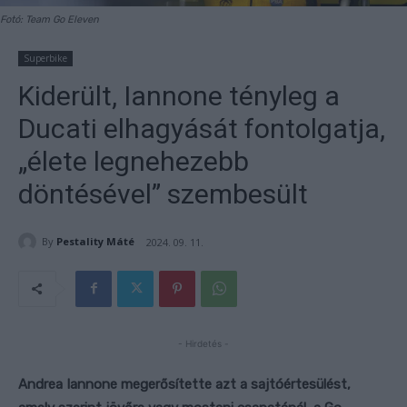
Fotó: Team Go Eleven
Superbike
Kiderült, Iannone tényleg a
Ducati elhagyását fontolgatja,
„élete legnehezebb
döntésével” szembesült
By
Pestality Máté
2024. 09. 11.
- Hirdetés -
Andrea Iannone megerősítette azt a sajtóértesülést,