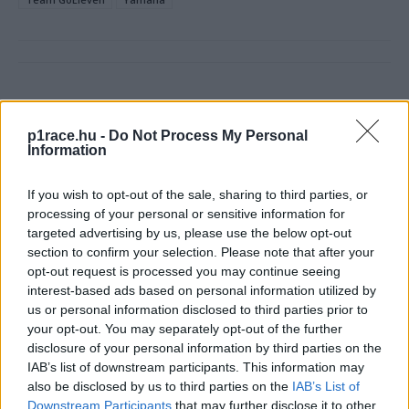
Előző cikk
Következő cikk
Hoppá, a Yamaha már az új
Másképp látták a Honda
p1race.hu -
Do Not Process My Personal
korszak előtt szakíthat
pilótái a misanói tesztet, Mir
Information
hagyományaival?
többet várt, míg Marini a
pozitívumokat emelte ki
If you wish to opt-out of the sale, sharing to third parties, or
processing of your personal or sensitive information for
targeted advertising by us, please use the below opt-out
section to confirm your selection. Please note that after your
opt-out request is processed you may continue seeing
interest-based ads based on personal information utilized by
us or personal information disclosed to third parties prior to
your opt-out. You may separately opt-out of the further
disclosure of your personal information by third parties on the
IAB’s list of downstream participants. This information may
also be disclosed by us to third parties on the
IAB’s List of
Pestality Máté
Downstream Participants
that may further disclose it to other