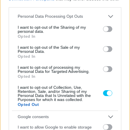
third parties.
Please note that this website/app uses one or more Google
Personal Data Processing Opt Outs
- Advertisment -
services and may gather and store information including but
not limited to your visit or usage behaviour. You may click to
I want to opt-out of the Sharing of my
personal data.
grant or deny consent to Google and its third-party tags to
Opted In
use your data for below specified purposes in below Google
consent section.
I want to opt-out of the Sale of my
Personal Data.
Opted In
I want to opt-out of processing my
Personal Data for Targeted Advertising.
Opted In
I want to opt-out of Collection, Use,
Retention, Sale, and/or Sharing of my
Personal Data that Is Unrelated with the
Purposes for which it was collected.
Opted Out
Google consents
I want to allow Google to enable storage