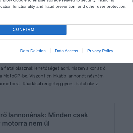
cation functionality and fraud prevention, and other user protection.
és idén aktívan versenyzett a Superbike-
 fel lehet tenni, ahogy azt a világ egyik legnézettebb
s tették. „Nagyon izgatott vagyok emiatt, biztosan
Neil Hodgson a TNT Sports adásában. – Nem fog attól
CONFIRM
ondjon. És lelkesen fogja csinálni a dolgát, hogy ezáltal
zonyítsa, hogy az emberek tévednek vele kapcsolatban.”
Data Deletion
Data Access
Privacy Policy
 ki a beugrót – idézte fel a 2003-as Superbike-
a fiatal olasznak lehetőséget adni, hiszen a kor az ő
zer a MotoGP-be. Viszont én inkább Iannonét nézném
motorral. Ráadásul rengeteg gyors, fiatal olasz