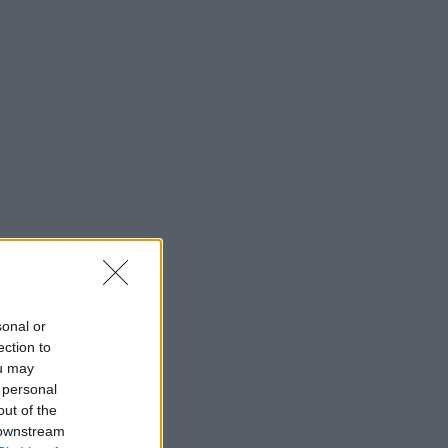
sonal or
ection to
ou may
 personal
out of the
 downstream