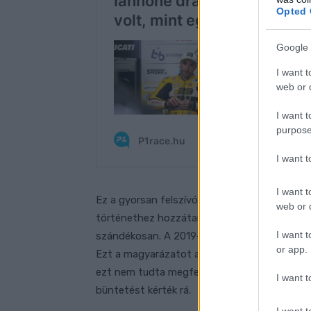
Opted 
Google 
I want t
web or d
I want t
purpose
I want 
I want t
Ez a gyorsan felszívódó anabolikus szteroid p
web or d
történethez hozzátartozik, hogy Iannone ak
I want t
szándékosan. A 2019-es állítása szerint szen
or app.
Ezt a magyarázatot a FIM még elfogadta, de
ezt nem tudta megfelelő bizonyítékokkal alá
I want t
büntetést kérték rá.
I want t