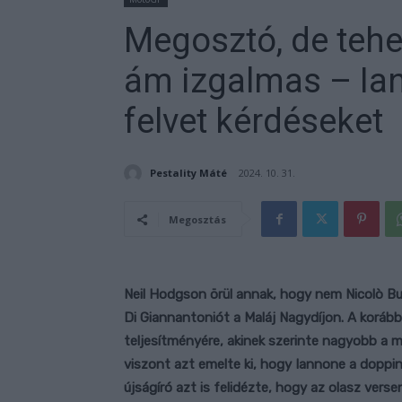
Megosztó, de tehe
ám izgalmas – Ia
felvet kérdéseket
Pestality Máté
2024. 10. 31.
Megosztás
Neil Hodgson örül annak, hogy nem Nicolò Bu
Di Giannantoniót a Maláj Nagydíjon. A korábbi
teljesítményére, akinek szerinte nagyobb a 
viszont azt emelte ki, hogy Iannone a dopp
újságíró azt is felidézte, hogy az olasz vers