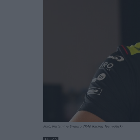
Fotó: Pertamina Enduro VR46 Racing Team/Flickr
MotoGP