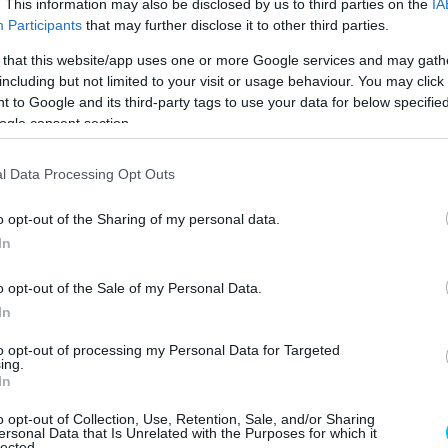
. This information may also be disclosed by us to third parties on the
IA
Participants
that may further disclose it to other third parties.
 that this website/app uses one or more Google services and may gath
including but not limited to your visit or usage behaviour. You may click 
rdekes kérdés is felmerülhet az emberekben. Például,
 to Google and its third-party tags to use your data for below specifi
olò Bulega kapott lehetőséget. Bulega a második helyen
ogle consent section.
át, míg Iannone „csak” nyolcadik lett a
tabellán
, így az
legtöbbeket nem is a Superbike-vb végkifejlete, hanem
l Data Processing Opt Outs
o opt-out of the Sharing of my personal data.
t töltött a gyorsaságimotoros-vb különböző
In
posztályban. Itt egyetlen alkalommal, a 2016-os
o opt-out of the Sale of my Personal Data.
ucati színeiben. Eddigi utolsó futama a 2019-es valenciai
In
űnt, a szurkolói soha nem látják viszont a pályán.
ersenyzéstől, mivel a Sepangban – pont ahol most vissza
to opt-out of processing my Personal Data for Targeted
ing.
yomait találták.
In
o opt-out of Collection, Use, Retention, Sale, and/or Sharing
ersonal Data that Is Unrelated with the Purposes for which it
lected.