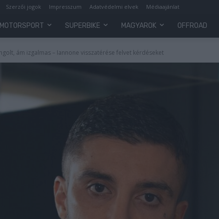
Szerzői jogok
Impresszum
Adatvédelmi elvek
Médiaajánlat
MOTORSPORT
SUPERBIKE
MAGYAROK
OFFROAD
golt, ám izgalmas – Iannone visszatérése felvet kérdéseket