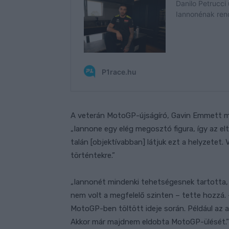
A veterán MotoGP-újságíró, Gavin Emmett m
„Iannone egy elég megosztó figura, így az elt
talán [objektívabban] látjuk ezt a helyzetet
történtekre.”
„Iannonét mindenki tehetségesnek tartotta, 
nem volt a megfelelő szinten – tette hozzá. –
MotoGP-ben töltött ideje során. Például az 
Akkor már majdnem eldobta MotoGP-ülését.”