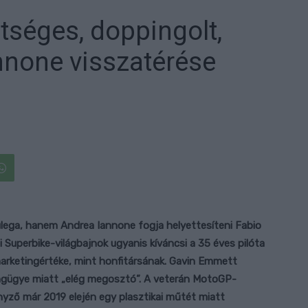
tséges, doppingolt,
nnone visszatérése
lega, hanem Andrea Iannone fogja helyettesíteni Fabio
 Superbike-világbajnok ugyanis kíváncsi a 35 éves pilóta
marketingértéke, mint honfitársának. Gavin Emmett
ingügye miatt „elég megosztó”. A veterán MotoGP-
enyző már 2019 elején egy plasztikai műtét miatt