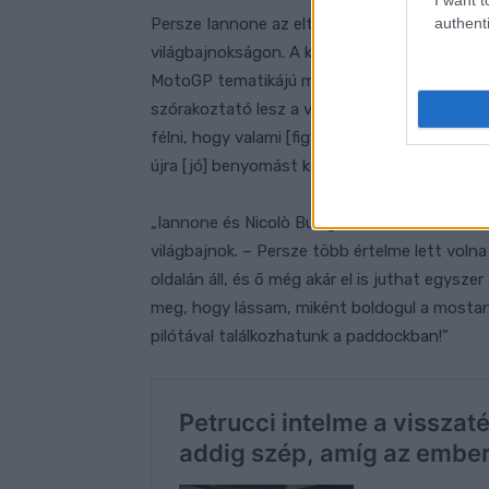
authenti
Persze Iannone az eltiltását már letöltötte, 
világbajnokságon. A kérdéseket azonban így is
MotoGP tematikájú műsorában részben meg i
szórakoztató lesz a visszatérése – mondta 
félni, hogy valami [figyelemfelkeltő] dolgot m
újra [jó] benyomást keltsen, és egyben bebi
„Iannone és Nicolò Bulega közül választották
világbajnok. – Persze több értelme lett volna 
oldalán áll, és ő még akár el is juthat egys
meg, hogy lássam, miként boldogul a mostani 
pilótával találkozhatunk a paddockban!”