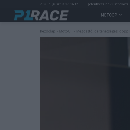
2026. augusztus 07. 16:12
Jelentkezz be / Csatlakozz
MOTOGP
Kezdőlap
MotoGP
Megosztó, de tehetséges, doppin