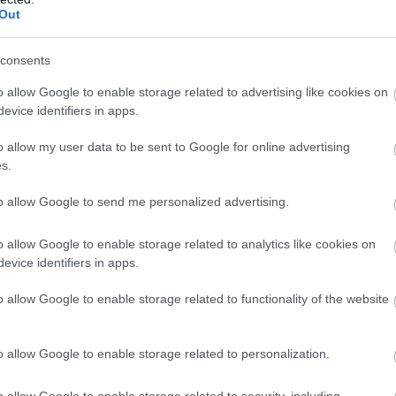
Out
consents
o allow Google to enable storage related to advertising like cookies on
evice identifiers in apps.
o allow my user data to be sent to Google for online advertising
s.
to allow Google to send me personalized advertising.
o allow Google to enable storage related to analytics like cookies on
edig alkalmas a fizikai teljesítmény fokozására.A
evice identifiers in apps.
kor és most is ragaszkodik ahhoz: ő nem doppingolt
o allow Google to enable storage related to functionality of the website
nyezett hússal került a tiltott anyag a szervezetébe.
 aztán a Nemzetközi Sportdöntőbíróság úgy ítélte meg,
támasztani, így az azért kiszabható leghosszabb
o allow Google to enable storage related to personalization.
o allow Google to enable storage related to security, including