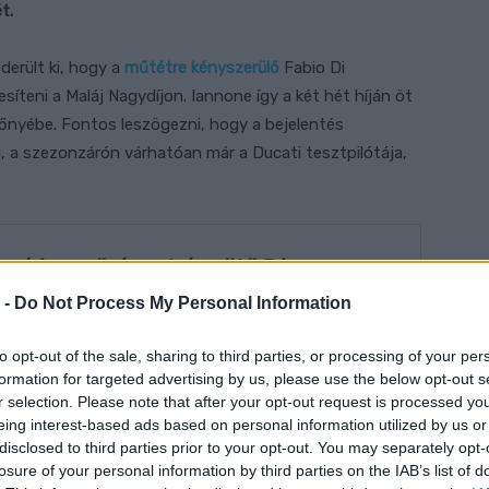
t.
derült ki, hogy a
műtétre kényszerülő
Fabio Di
íteni a Maláj Nagydíjon. Iannone így a két hét híján öt
zőnyébe. Fontos leszögezni, hogy a bejelentés
 a szezonzárón várhatóan már a Ducati tesztpilótája,
 -
Do Not Process My Personal Information
to opt-out of the sale, sharing to third parties, or processing of your per
formation for targeted advertising by us, please use the below opt-out s
r selection. Please note that after your opt-out request is processed y
eing interest-based ads based on personal information utilized by us or
disclosed to third parties prior to your opt-out. You may separately opt-
losure of your personal information by third parties on the IAB’s list of