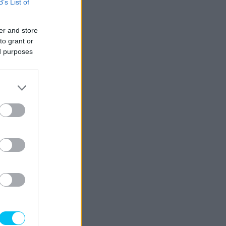
B’s List of
er and store
to grant or
ed purposes