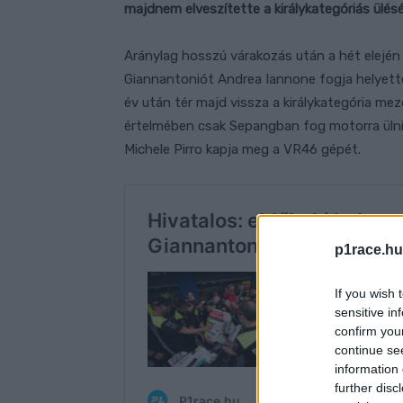
majdnem elveszítette a királykategóriás ülésé
Aránylag hosszú várakozás után a hét elején 
Giannantoniót Andrea Iannone fogja helyettes
év után tér majd vissza a királykategória me
értelmében csak Sepangban fog motorra ülni,
Michele Pirro kapja meg a VR46 gépét.
p1race.hu
If you wish 
sensitive in
confirm you
continue se
information 
further disc