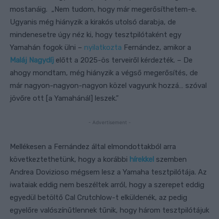
mostanáig. „Nem tudom, hogy már megerősíthetem-e.
Ugyanis még hiányzik a kirakós utolsó darabja, de
mindenesetre úgy néz ki, hogy tesztpilótaként egy
Yamahán fogok ülni –
nyilatkozta
Fernández, amikor a
Maláj Nagydíj
előtt a 2025-ös terveiről kérdezték. – De
ahogy mondtam, még hiányzik a végső megerősítés, de
már nagyon-nagyon-nagyon közel vagyunk hozzá… szóval
jövőre ott [a Yamahánál] leszek.”
- Advertisement -
Mellékesen a Fernández által elmondottakból arra
következtethetünk, hogy a korábbi
hírekkel
szemben
Andrea Dovizioso mégsem lesz a Yamaha tesztpilótája. Az
iwataiak eddig nem beszéltek arról, hogy a szerepet eddig
egyedül betöltő Cal Crutchlow-t elküldenék, az pedig
egyelőre valószínűtlennek tűnik, hogy három tesztpilótájuk