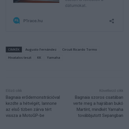
CIMKÉK
Augusto Fernández
Circuit Ricardo Tormo
Hivatalos teszt
KK
Yamaha
Előző cikk
Következő cikk
Bagnaia erődemonstrációval
Bagnaia szoros csatában
kezdte a hétvégét, Iannone
verte meg a hajrában bukó
az első tízben zárva tért
Martínt, mindkét Yamaha
vissza a MotoGP-be
továbbjutott Sepangban