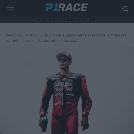
HurryTimer: Invalid campaign ID.
Kezdőlap
MotoGP
Eldőlhetett Augusto Fernández sorsa, elmondása
szerint már csak a „kirakós utolsó darabja”...