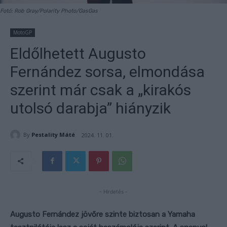
Fotó: Rob Gray/Polarity Photo/GasGas
MotoGP
Eldőlhetett Augusto
Fernández sorsa, elmondása
szerint már csak a „kirakós
utolsó darabja” hiányzik
By
Pestality Máté
2024. 11. 01.
- Hirdetés -
Augusto Fernández jövőre szinte biztosan a Yamaha