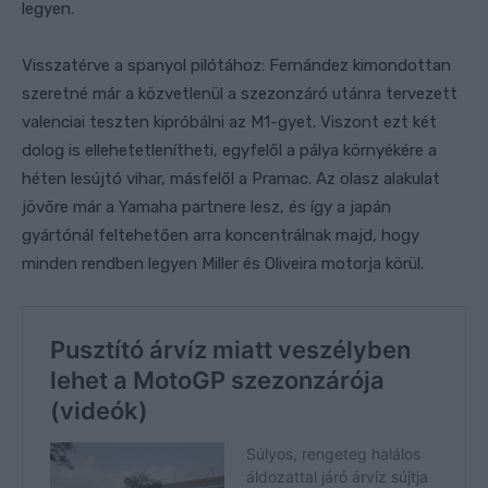
legyen.
Visszatérve a spanyol pilótához: Fernández kimondottan
szeretné már a közvetlenül a szezonzáró utánra tervezett
valenciai teszten kipróbálni az M1-gyet. Viszont ezt két
dolog is ellehetetlenítheti, egyfelől a pálya környékére a
héten lesújtó vihar, másfelől a Pramac. Az olasz alakulat
jövőre már a Yamaha partnere lesz, és így a japán
gyártónál feltehetően arra koncentrálnak majd, hogy
minden rendben legyen Miller és Oliveira motorja körül.