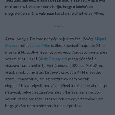
tesztpilótája lesz a saját beszámolója szerint. A spanyol
motoros azt viszont nem tudja, hogy a kérésének
megfelelően már a valenciai teszten felülhet-e az M1-re.
- Hirdetés -
Azzal, hogy a Pramac nemrég bejelentette, jövőre
Miguel
Oliveira
mellett
Jack Miller
is őket képviseli majd, eldőlt, a
mostani MotoGP-mezőnyből egyedül Augusto Fernández
veszíti el az ülését (
Aleix Espargaró
maga döntött a
visszavonulás mellett). Fernández a 2022-es Moto2-es
világbajnoki címe után két évet kapott a KTM második
számú csapatánál, ám az osztrákok nem voltak
elégedettek a teljesítményével. Mivel a két idény alatt egy
negyedik helyet leszámítva még villanásai sem nagyon
voltak, már a mostani szezon felénél egyértelművé vált,
hogy jövőre nem számítanak a szolgálataira.