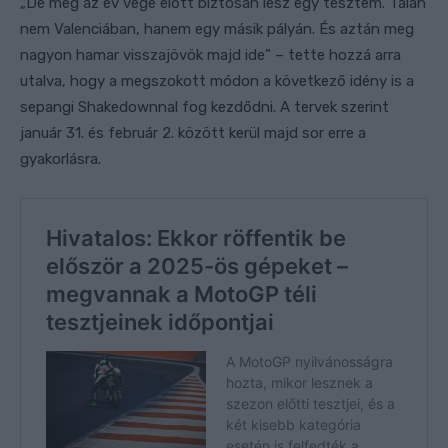
„De még az év vége előtt biztosan lesz egy tesztem. Talán
nem Valenciában, hanem egy másik pályán. És aztán meg
nagyon hamar visszajövök majd ide” – tette hozzá arra
utalva, hogy a megszokott módon a következő idény is a
sepangi Shakedownnal fog kezdődni. A tervek szerint
január 31. és február 2. között kerül majd sor erre a
gyakorlásra.