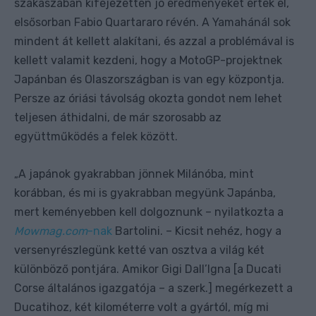
szakaszában kifejezetten jó eredményeket értek el,
elsősorban Fabio Quartararo révén. A Yamahánál sok
mindent át kellett alakítani, és azzal a problémával is
kellett valamit kezdeni, hogy a MotoGP-projektnek
Japánban és Olaszországban is van egy központja.
Persze az óriási távolság okozta gondot nem lehet
teljesen áthidalni, de már szorosabb az
együttműködés a felek között.
A japánok gyakrabban jönnek Milánóba, mint
„
korábban, és mi is gyakrabban megyünk Japánba,
mert keményebben kell dolgoznunk – nyilatkozta a
Mowmag.com
-nak
Bartolini. – Kicsit nehéz, hogy a
versenyrészlegünk ketté van osztva a világ két
különböző pontjára. Amikor Gigi Dall’Igna [a Ducati
Corse általános igazgatója – a szerk.] megérkezett a
Ducatihoz, két kilométerre volt a gyártól, míg mi