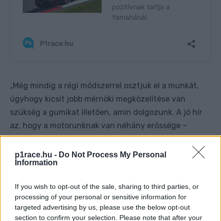
Még mindig a régi módszerrel osztjuk el a munkát,
„
úgyhogy kicsit jobb mérnöki megközelítése van
szükség a gumikat illetően, amin dolgozunk. A jó hír
az, hogy a motorunknak van néhány erőssége –
fogalmazott Bartolini, majd rátért a gyengeségekre. –
Ott van a tapadás, valamint az erő hiánya, és annak is
p1race.hu -
Do Not Process My Personal
Information
meg kell találnunk a módját, hogy miként
gazdálkodjunk azzal, amink van. Ez a gyengeségünk.
If you wish to opt-out of the sale, sharing to third parties, or
A csomag összességében nem rossz, egész jó. Csak a
processing of your personal or sensitive information for
színvonalon kell javítanunk.”
targeted advertising by us, please use the below opt-out
section to confirm your selection. Please note that after your