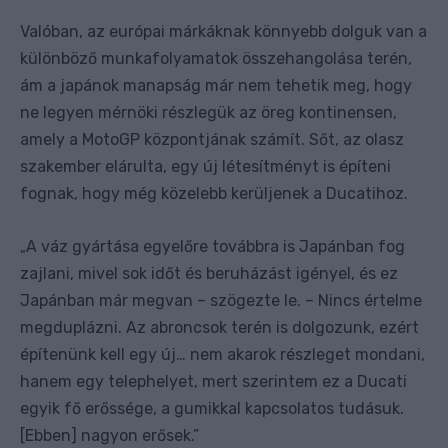
Valóban, az európai márkáknak könnyebb dolguk van a
különböző munkafolyamatok összehangolása terén,
ám a japánok manapság már nem tehetik meg, hogy
ne legyen mérnöki részlegük az öreg kontinensen,
amely a MotoGP központjának számít. Sőt, az olasz
szakember elárulta, egy új létesítményt is építeni
fognak, hogy még közelebb kerüljenek a Ducatihoz.
A váz gyártása egyelőre továbbra is Japánban fog
„
zajlani, mivel sok időt és beruházást igényel, és ez
Japánban már megvan – szögezte le. – Nincs értelme
megduplázni. Az abroncsok terén is dolgozunk, ezért
építenünk kell egy új… nem akarok részleget mondani,
hanem egy telephelyet, mert szerintem ez a Ducati
egyik fő erőssége, a gumikkal kapcsolatos tudásuk.
[Ebben] nagyon erősek.”