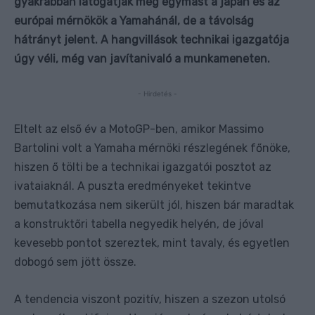
gyakrabban látogatják meg egymást a japán és az
európai mérnökök a Yamahánál, de a távolság
hátrányt jelent. A hangvillások technikai igazgatója
úgy véli, még van javítanivaló a munkameneten.
- Hirdetés -
Eltelt az első év a MotoGP-ben, amikor Massimo
Bartolini volt a Yamaha mérnöki részlegének főnöke,
hiszen ő tölti be a technikai igazgatói posztot az
ivataiaknál. A puszta eredményeket tekintve
bemutatkozása nem sikerült jól, hiszen bár maradtak
a konstruktőri tabella negyedik helyén, de jóval
kevesebb pontot szereztek, mint tavaly, és egyetlen
dobogó sem jött össze.
A tendencia viszont pozitív, hiszen a szezon utolsó