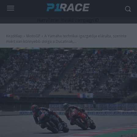
HurryTimer: Invalid campaign ID.
Kezdőlap
MotoGP
A Yamaha technikai igazgatója elárulta, szerinte
miért van könnyebb dolga a Ducatinak,...