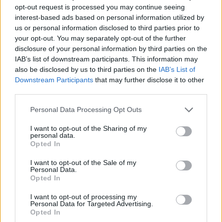
opt-out request is processed you may continue seeing
interest-based ads based on personal information utilized by
CIMKÉK
Ducati
gumi
KK
Massimo Bartolini
MotoGP
us or personal information disclosed to third parties prior to
Yamaha
your opt-out. You may separately opt-out of the further
disclosure of your personal information by third parties on the
IAB’s list of downstream participants. This information may
also be disclosed by us to third parties on the
IAB’s List of
Downstream Participants
that may further disclose it to other
Előző cikk
Következő cikk
third parties.
Bastianini elismerte, nem
Rea elgondolkodott az idei
Please note that this website/app uses one or more Google
Personal Data Processing Opt Outs
mindig nőtt fel a feladathoz a
visszavonuláson, de
services and may gather and store information including but
gyári Ducatinál
„borzalmas lett volna” így
not limited to your visit or usage behaviour. You may click to
I want to opt-out of the Sharing of my
befejezni
personal data.
grant or deny consent to Google and its third-party tags to
Opted In
use your data for below specified purposes in below Google
consent section.
I want to opt-out of the Sale of my
Personal Data.
Opted In
I want to opt-out of processing my
Personal Data for Targeted Advertising.
Opted In