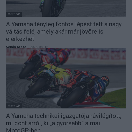
MotoGP
A Yamaha tényleg fontos lépést tett a nagy
váltás felé, amely akár már jövőre is
elérkezhet
Sebők Máté
-
2025. 04. 16.
MotoGP
A Yamaha technikai igazgatója rávilágított,
mi dönt arról, ki „a gyorsabb” a mai
MotoGP-ben