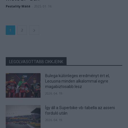
Pestality Máté
-
2025. 01. 16.
1
2
LEGOLVASOTTABB CIKKJEINK
Bulega különleges eredményt ért el,
Lecuona minden alkalommal egyre
magabiztosabb lesz
2026. 04. 19.
Így áll a Superbike-vb-tabella az asseni
forduló után
2026. 04. 19.