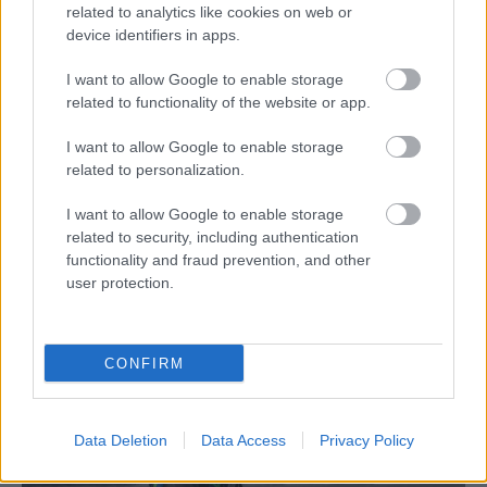
Szántó Dávid
-
2025. 05. 21.
related to analytics like cookies on web or
device identifiers in apps.
I want to allow Google to enable storage
related to functionality of the website or app.
I want to allow Google to enable storage
related to personalization.
I want to allow Google to enable storage
MotoGP
related to security, including authentication
functionality and fraud prevention, and other
Hiába a segítő szándék, az engedmények
user protection.
akár le is lassíthatják a MotoGP versenyzőit
Sebők Máté
-
2025. 05. 05.
CONFIRM
Data Deletion
Data Access
Privacy Policy