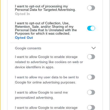
I want to opt-out of processing my
Personal Data for Targeted Advertising.
Opted In
MotoGP
Motorbemutató és szerződéshosszabbítás:
I want to opt-out of Collection, Use,
Retention, Sale, and/or Sharing of my
mozgalmas csütörtök a Yamahánál (videó,
Personal Data that Is Unrelated with the
Purposes for which it was collected.
képek)
Opted Out
Szántó Dávid
-
2025. 09. 11.
Google consents
I want to allow Google to enable storage
related to advertising like cookies on web or
device identifiers in apps.
I want to allow my user data to be sent to
Google for online advertising purposes.
MotoGP
I want to allow Google to send me
personalized advertising.
Mechanikus tapadás, vékony váz, infravörös
szenzor – a Yamaha legfőbb újításai
I want to allow Google to enable storage