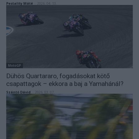
Pestality Máté
-
2026. 04. 13.
MotoGP
Dühös Quartararo, fogadásokat kötő
csapattagok – ekkora a baj a Yamahánál?
Szántó Dávid
-
2026. 03. 07.