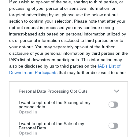
If you wish to opt-out of the sale, sharing to third parties, or
Pestality Máté
-
2025. 12. 24.
processing of your personal or sensitive information for
targeted advertising by us, please use the below opt-out
section to confirm your selection. Please note that after your
opt-out request is processed you may continue seeing
interest-based ads based on personal information utilized by
us or personal information disclosed to third parties prior to
your opt-out. You may separately opt-out of the further
disclosure of your personal information by third parties on the
IAB’s list of downstream participants. This information may
also be disclosed by us to third parties on the
IAB’s List of
MotoGP
Downstream Participants
that may further disclose it to other
Hivatalos: a Yamaha a V4-es motorblokkot
third parties.
fogja használni a 2026-os szezonban
Please note that this website/app uses one or more Google
Personal Data Processing Opt Outs
Pestality Máté
-
2025. 11. 16.
services and may gather and store information including but
not limited to your visit or usage behaviour. You may click to
I want to opt-out of the Sharing of my
personal data.
grant or deny consent to Google and its third-party tags to
Opted In
use your data for below specified purposes in below Google
consent section.
I want to opt-out of the Sale of my
Personal Data.
Opted In