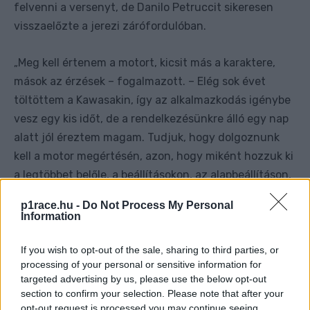
felvenni a versenyt, de Danilo Petruccit sikeresen
visszaelőzte a jerezi zárófordulóban.
Meg kell értenem a motort, kicsit más a karaktere,
„
mások az érzések – fogalmazott. – Elég sok évet
töltöttem a Kawasakin, így az alkalmazkodás igénybe
vesz egy kis időt, de a rendelkezésünkre álló egy nap
alatt jól éreztem magam. Tudjuk, hogy dolgoznunk
kell a motor megértésén, azon, hogy miként hozzuk ki
a legtöbbet belőle, a beállításokon, az alapbeállításon,
minden ilyesmin. Ugyanakkor ez egy szép kihívás.”
p1race.hu -
Do Not Process My Personal
Information
If you wish to opt-out of the sale, sharing to third parties, or
processing of your personal or sensitive information for
targeted advertising by us, please use the below opt-out
section to confirm your selection. Please note that after your
opt-out request is processed you may continue seeing