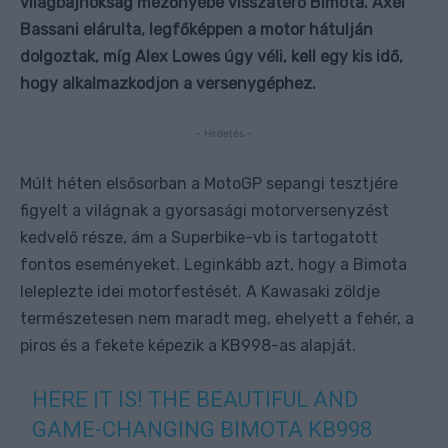
világbajnokság mezőnyébe visszatérő Bimota. Axel
Bassani elárulta, legfőképpen a motor hátulján
dolgoztak, míg Alex Lowes úgy véli, kell egy kis idő,
hogy alkalmazkodjon a versenygéphez.
- Hirdetés -
Múlt héten elsősorban a MotoGP sepangi tesztjére
figyelt a világnak a gyorsasági motorversenyzést
kedvelő része, ám a Superbike-vb is tartogatott
fontos eseményeket. Leginkább azt, hogy a Bimota
leleplezte idei motorfestését. A Kawasaki zöldje
természetesen nem maradt meg, ehelyett a fehér, a
piros és a fekete képezik a KB998-as alapját.
HERE IT IS! THE BEAUTIFUL AND
GAME-CHANGING BIMOTA KB998