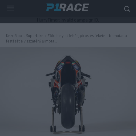
HurryTimer: Invalid campaign ID.
Kezdőlap
Superbike
Zöld helyett fehér, piros és fekete – bemutatta
festését a visszatérő Bimota...