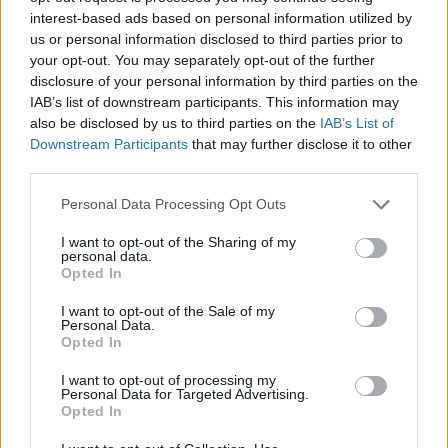
interest-based ads based on personal information utilized by
us or personal information disclosed to third parties prior to
your opt-out. You may separately opt-out of the further
disclosure of your personal information by third parties on the
IAB’s list of downstream participants. This information may
also be disclosed by us to third parties on the
IAB’s List of
Downstream Participants
that may further disclose it to other
third parties.
Please note that this website/app uses one or more Google
Personal Data Processing Opt Outs
CIMKÉK
Alex Lowes
Axel Bassani
bemutató
Bimota
services and may gather and store information including but
Bimota by Kawasaki Racing Team
KK
Superbike világbajnokság
not limited to your visit or usage behaviour. You may click to
I want to opt-out of the Sharing of my
personal data.
grant or deny consent to Google and its third-party tags to
Opted In
use your data for below specified purposes in below Google
consent section.
I want to opt-out of the Sale of my
Personal Data.
Opted In
Előző cikk
Következő cikk
Rossi azt hitte a közös
Marc Márquez ismét
I want to opt-out of processing my
Personal Data for Targeted Advertising.
tesztjük előtt, hogy Michael
bemutatott öccsének, akinek
Opted In
Schumacher „seggfejnek”
„odaadták” az ő vb-címeit
tartja
(videó)