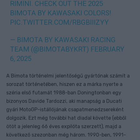
RIMINI. CHECK OUT THE 2025
BIMOTA BY KAWASAKI COLORS!
PIC.TWITTER.COM/RBGBIIIZYY
— BIMOTA BY KAWASAKI RACING
TEAM (@BIMOTABYKRT)
FEBRUARY
6, 2025
A Bimota történelmi jelentőségű gyártónak számít a
sorozat történetében, hiszen ez a márka nyerte a
széria első futamát 1988-ban Doningtonban egy
bizonyos Davide Tardozzi, aki manapság a Ducati
gyári MotoGP-istállójának csapatmenedzsereként
dolgozik. Ezt még további hat diadal követte (ebből
ötöt a jelenleg 66 éves expilóta szerzett), majd a
következő szezonban még három. 1990-ben, 1991-