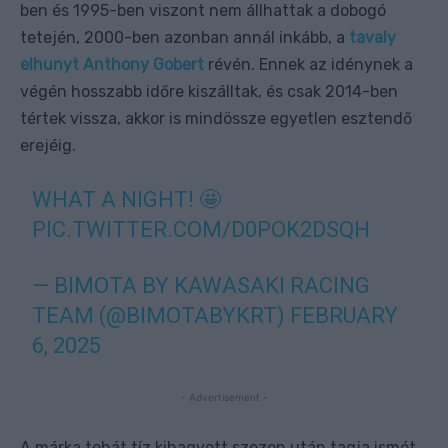
ben és 1995-ben viszont nem állhattak a dobogó
tetején, 2000-ben azonban annál inkább, a
tavaly
elhunyt Anthony Gobert
révén. Ennek az idénynek a
végén hosszabb időre kiszálltak, és csak 2014-ben
tértek vissza, akkor is mindössze egyetlen esztendő
erejéig.
WHAT A NIGHT! 🤩
PIC.TWITTER.COM/D0POK2DSQH
— BIMOTA BY KAWASAKI RACING
TEAM (@BIMOTABYKRT)
FEBRUARY
6, 2025
- Advertisement -
A márka tehát tíz kihagyott szezon után tagja ismét