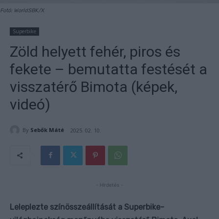
Fotó: WorldSBK/X
Superbike
Zöld helyett fehér, piros és
fekete – bemutatta festését a
visszatérő Bimota (képek,
videó)
By
Sebők Máté
2025. 02. 10.
- Hirdetés -
Leleplezte színösszeállítását a Superbike-