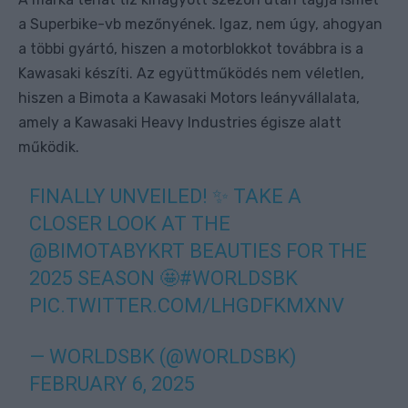
a Superbike-vb mezőnyének. Igaz, nem úgy, ahogyan
a többi gyártó, hiszen a motorblokkot továbbra is a
Kawasaki készíti. Az együttműködés nem véletlen,
hiszen a Bimota a Kawasaki Motors leányvállalata,
amely a Kawasaki Heavy Industries égisze alatt
működik.
FINALLY UNVEILED! ✨ TAKE A
CLOSER LOOK AT THE
@BIMOTABYKRT
BEAUTIES FOR THE
2025 SEASON 🤩
#WORLDSBK
PIC.TWITTER.COM/LHGDFKMXNV
— WORLDSBK (@WORLDSBK)
FEBRUARY 6, 2025