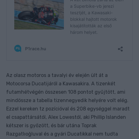
Az olasz motoros a tavalyi év elején ült át a
Motocorsa Ducatijáról a Kawasakira. A tizenkét
futamhétvégén összesen 108 pontot gyűjtött, ami
mindössze a tabella tizennegyedik helyére volt elég.
Ezzel kereken tz pozícióval és 208 egységgel maradt
el csapattársától, Alex Lowestól, aki Phillip Islanden
kétszer is győzött, és bár utána Toprak
Razgatlıoğluval és a gyári Ducatikkal nem tudta