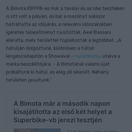
A Bimota KB998-as már a tavalyi és az idei teszteken
is ott volt a pályán, és bár a mezőnyt sokszor
hátráltatta az időjárás, a releváns időszakokban
ígéretes teljesítményt nyújtottak. Axel Bassani
elárulta, mely területtel foglalkoztak a legtöbbet. „A
hátulján dolgoztunk, különösen a hátsó
lengéscsillapítón a Showával –
nyilatkozta
, utalva a
márka beszállítójára. – A Bimotánál valami újat
próbáltunk ki hátul, és elég jól sikerült. Néhány
területen javultunk.”