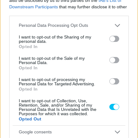
also be disclosed by us to third parties on the
IAB’s List of
CIMKÉK
kiemelt
KTM
MotoGP
Downstream Participants
that may further disclose it to other
third parties.
Please note that this website/app uses one or more Google
Personal Data Processing Opt Outs
services and may gather and store information including but
not limited to your visit or usage behaviour. You may click to
I want to opt-out of the Sharing of my
Előző cikk
Következő cikk
personal data.
grant or deny consent to Google and its third-party tags to
Opted In
Nincs tökéletes állapotban,
Sikeres műtéten esett át
use your data for below specified purposes in below Google
de így is megpróbál részt
Martín az edzésbalesete után
consent section.
I want to opt-out of the Sale of my
venni Di Giannantonio az
Personal Data.
idénynyitón
Opted In
I want to opt-out of processing my
Personal Data for Targeted Advertising.
Opted In
I want to opt-out of Collection, Use,
Retention, Sale, and/or Sharing of my
Personal Data that Is Unrelated with the
Purposes for which it was collected.
Opted Out
Google consents
Sebők Máté