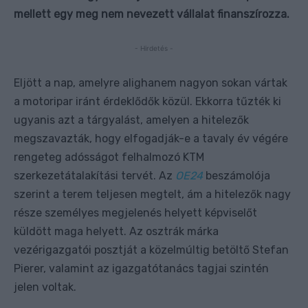
mellett egy meg nem nevezett vállalat finanszírozza.
- Hirdetés -
Eljött a nap, amelyre alighanem nagyon sokan vártak
a motoripar iránt érdeklődők közül. Ekkorra tűzték ki
ugyanis azt a tárgyalást, amelyen a hitelezők
megszavazták, hogy elfogadják-e a tavaly év végére
rengeteg adósságot felhalmozó KTM
szerkezetátalakítási tervét. Az
OE24
beszámolója
szerint a terem teljesen megtelt, ám a hitelezők nagy
része személyes megjelenés helyett képviselőt
küldött maga helyett. Az osztrák márka
vezérigazgatói posztját a közelmúltig betöltő Stefan
Pierer, valamint az igazgatótanács tagjai szintén
jelen voltak.