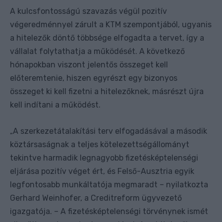
A kulcsfontosságú szavazás végül pozitív
végeredménnyel zárult a KTM szempontjából, ugyanis
a hitelezők döntő többsége elfogadta a tervet, így a
vállalat folytathatja a működését. A következő
hónapokban viszont jelentős összeget kell
előteremtenie, hiszen egyrészt egy bizonyos
összeget ki kell fizetni a hitelezőknek, másrészt újra
kell indítani a működést.
A szerkezetátalakítási terv elfogadásával a második
„
köztársaságnak a teljes kötelezettségállományt
tekintve harmadik legnagyobb fizetésképtelenségi
eljárása pozitív véget ért, és Felső-Ausztria egyik
legfontosabb munkáltatója megmaradt – nyilatkozta
Gerhard Weinhofer, a Creditreform ügyvezető
igazgatója. – A fizetésképtelenségi törvénynek ismét