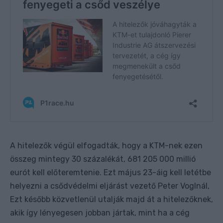
A hitelezők végül elfogadták, hogy a KTM-nek ezen
összeg mintegy 30 százalékát, 681 205 000 millió
eurót kell előteremtenie. Ezt május 23-áig kell letétbe
helyezni a csődvédelmi eljárást vezető Peter Voglnál,
Ezt később közvetlenül utalják majd át a hitelezőknek,
akik így lényegesen jobban jártak, mint ha a cég