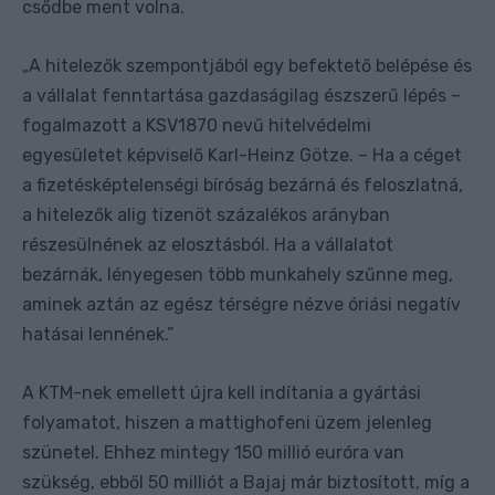
csődbe ment volna.
A hitelezők szempontjából egy befektető belépése és
„
a vállalat fenntartása gazdaságilag észszerű lépés –
fogalmazott a KSV1870 nevű hitelvédelmi
egyesületet képviselő Karl-Heinz Götze. – Ha a céget
a fizetésképtelenségi bíróság bezárná és feloszlatná,
a hitelezők alig tizenöt százalékos arányban
részesülnének az elosztásból. Ha a vállalatot
bezárnák, lényegesen több munkahely szűnne meg,
aminek aztán az egész térségre nézve óriási negatív
hatásai lennének.”
A KTM-nek emellett újra kell indítania a gyártási
folyamatot, hiszen a mattighofeni üzem jelenleg
szünetel. Ehhez mintegy 150 millió euróra van
szükség, ebből 50 milliót a Bajaj már biztosított, míg a