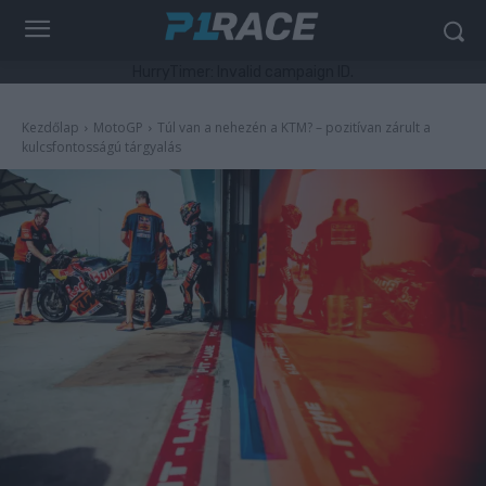
HurryTimer: Invalid campaign ID.
Kezdőlap
MotoGP
Túl van a nehezén a KTM? – pozitívan zárult a
kulcsfontosságú tárgyalás