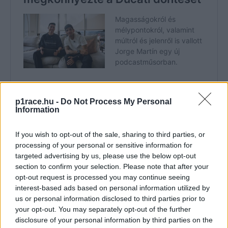
p1race.hu -
Do Not Process My Personal
Information
If you wish to opt-out of the sale, sharing to third parties, or
CIMKÉK
Aprilia
Herve Poncharal
Jorge Martín
kiemelt
processing of your personal or sensitive information for
MotoGP
Szabályváltozás
targeted advertising by us, please use the below opt-out
section to confirm your selection. Please note that after your
opt-out request is processed you may continue seeing
interest-based ads based on personal information utilized by
us or personal information disclosed to third parties prior to
your opt-out. You may separately opt-out of the further
Előző cikk
Következő cikk
disclosure of your personal information by third parties on the
Nem ért egyet a döntésükkel,
Tényleg érdemes félni a