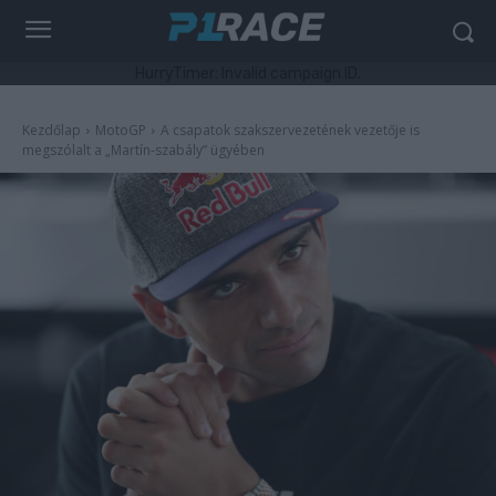
HurryTimer: Invalid campaign ID.
Kezdőlap
MotoGP
A csapatok szakszervezetének vezetője is
megszólalt a „Martín-szabály” ügyében