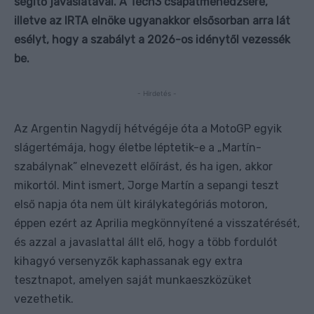
segítő javaslatával. A Tech3 csapatmenedzsere,
illetve az IRTA elnöke ugyanakkor elsősorban arra lát
esélyt, hogy a szabályt a 2026-os idénytől vezessék
be.
- Hirdetés -
Az Argentin Nagydíj hétvégéje óta a MotoGP egyik
slágertémája, hogy életbe léptetik-e a „Martín-
szabálynak” elnevezett előírást, és ha igen, akkor
mikortól. Mint ismert, Jorge Martín a sepangi teszt
első napja óta nem ült királykategóriás motoron,
éppen ezért az Aprilia megkönnyítené a visszatérését,
és azzal a javaslattal állt elő, hogy a több fordulót
kihagyó versenyzők kaphassanak egy extra
tesztnapot, amelyen saját munkaeszközüket
vezethetik.