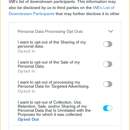
IAB’s list of downstream participants. This information may
mégis dicsérte a
KTM-nél Acosta idő előtti
also be disclosed by us to third parties on the
IAB’s List of
sportfelügyelőket a
távozásától?
Downstream Participants
that may further disclose it to other
megbüntetett versenyző
third parties.
Please note that this website/app uses one or more Google
Personal Data Processing Opt Outs
services and may gather and store information including but
not limited to your visit or usage behaviour. You may click to
I want to opt-out of the Sharing of my
personal data.
grant or deny consent to Google and its third-party tags to
Opted In
use your data for below specified purposes in below Google
consent section.
I want to opt-out of the Sale of my
Personal Data.
Opted In
I want to opt-out of processing my
Sebők Máté
Personal Data for Targeted Advertising.
Opted In
I want to opt-out of Collection, Use,
Retention, Sale, and/or Sharing of my
- Advertisment -
Personal Data that Is Unrelated with the
Purposes for which it was collected.
Opted Out