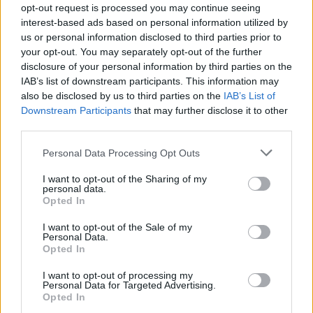
Projektvezető nélkül előfordul az ilyesmi. És nem
opt-out request is processed you may continue seeing
veszik figyelembe Dani Pedrosa és a tesztcsapat
interest-based ads based on personal information utilized by
us or personal information disclosed to third parties prior to
döntéseit.”
your opt-out. You may separately opt-out of the further
disclosure of your personal information by third parties on the
IAB’s list of downstream participants. This information may
also be disclosed by us to third parties on the
IAB’s List of
Downstream Participants
that may further disclose it to other
third parties.
Please note that this website/app uses one or more Google
Personal Data Processing Opt Outs
services and may gather and store information including but
not limited to your visit or usage behaviour. You may click to
I want to opt-out of the Sharing of my
personal data.
grant or deny consent to Google and its third-party tags to
Opted In
use your data for below specified purposes in below Google
consent section.
I want to opt-out of the Sale of my
Personal Data.
Opted In
I want to opt-out of processing my
Personal Data for Targeted Advertising.
Opted In