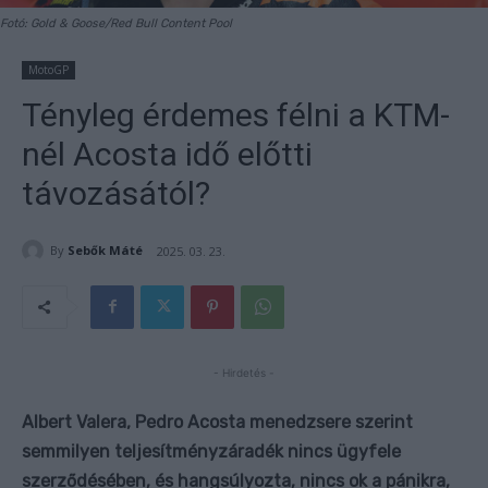
Fotó: Gold & Goose/Red Bull Content Pool
MotoGP
Tényleg érdemes félni a KTM-
nél Acosta idő előtti
távozásától?
By
Sebők Máté
2025. 03. 23.
- Hirdetés -
Albert Valera, Pedro Acosta menedzsere szerint
semmilyen teljesítményzáradék nincs ügyfele
szerződésében, és hangsúlyozta, nincs ok a pánikra,