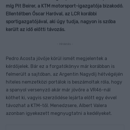
míg Pit Beirer, a KTM motorsport-igazgatója bizakodó.
Ellentétben Óscar Haróval, az LCR korábbi
sportigazgatójával, aki úgy tudja, nagyon is szóba
került az idő előtti távozás.
- Hirdetés -
Pedro Acosta jövője körül ismét megjelentek a
kérdőjelek. Bár ez a forgatókönyv már korábban is
felmerült a sajtóban, az Argentin Nagydíj hétvégéjén
hiteles nemzetközi portálok is beszámoltak róla, hogy
a spanyol versenyző akár már jövőre a VR46-nál
köthet ki, vagyis szerződése lejárta előtt egy évvel
távozhat a KTM-től. Menedzsere, Albert Valera
azonban igyekezett megnyugtatni a kedélyeket.