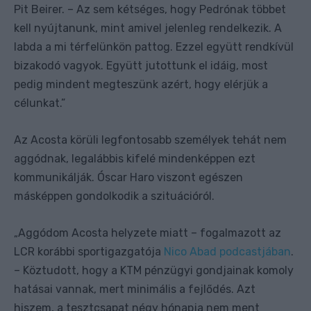
Pit Beirer. – Az sem kétséges, hogy Pedrónak többet
kell nyújtanunk, mint amivel jelenleg rendelkezik. A
labda a mi térfelünkön pattog. Ezzel együtt rendkívül
bizakodó vagyok. Együtt jutottunk el idáig, most
pedig mindent megteszünk azért, hogy elérjük a
célunkat.”
Az Acosta körüli legfontosabb személyek tehát nem
aggódnak, legalábbis kifelé mindenképpen ezt
kommunikálják. Óscar Haro viszont egészen
másképpen gondolkodik a szituációról.
Aggódom Acosta helyzete miatt – fogalmazott az
„
LCR korábbi sportigazgatója
Nico Abad podcastjában
.
– Köztudott, hogy a KTM pénzügyi gondjainak komoly
hatásai vannak, mert minimális a fejlődés. Azt
hiszem, a tesztcsapat négy hónapja nem ment