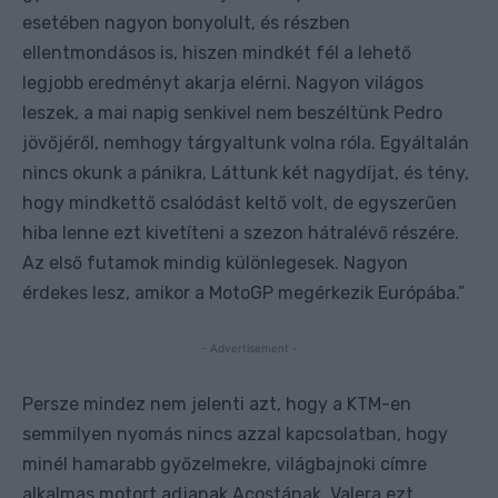
esetében nagyon bonyolult, és részben
ellentmondásos is, hiszen mindkét fél a lehető
legjobb eredményt akarja elérni. Nagyon világos
leszek, a mai napig senkivel nem beszéltünk Pedro
jövőjéről, nemhogy tárgyaltunk volna róla. Egyáltalán
nincs okunk a pánikra, Láttunk két nagydíjat, és tény,
hogy mindkettő csalódást keltő volt, de egyszerűen
hiba lenne ezt kivetíteni a szezon hátralévő részére.
Az első futamok mindig különlegesek. Nagyon
érdekes lesz, amikor a MotoGP megérkezik Európába.”
- Advertisement -
Persze mindez nem jelenti azt, hogy a KTM-en
semmilyen nyomás nincs azzal kapcsolatban, hogy
minél hamarabb győzelmekre, világbajnoki címre
alkalmas motort adjanak Acostának. Valera ezt