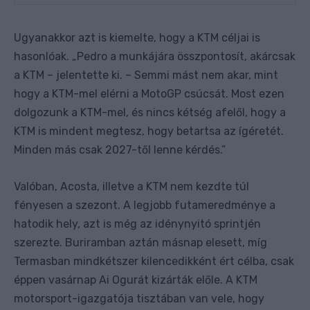
Ugyanakkor azt is kiemelte, hogy a KTM céljai is
hasonlóak. „Pedro a munkájára összpontosít, akárcsak
a KTM – jelentette ki. – Semmi mást nem akar, mint
hogy a KTM-mel elérni a MotoGP csúcsát. Most ezen
dolgozunk a KTM-mel, és nincs kétség afelől, hogy a
KTM is mindent megtesz, hogy betartsa az ígéretét.
Minden más csak 2027-től lenne kérdés.”
Valóban, Acosta, illetve a KTM nem kezdte túl
fényesen a szezont. A legjobb futameredménye a
hatodik hely, azt is még az idénynyitó sprintjén
szerezte. Buriramban aztán másnap elesett, míg
Termasban mindkétszer kilencedikként ért célba, csak
éppen vasárnap Ai Ogurát kizárták előle. A KTM
motorsport-igazgatója tisztában van vele, hogy