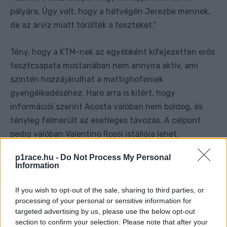
pályára. Úgy volt, hogy a hétvégén Jerezbe mennek,
de az árvíz miatt törölték a teszteket.”
Tény, hogy a KTM-nek az egyébként kifejezetten erős
tesztcsapata mostanában nem annyira aktív, ami
szintén hozzájárulhat a mattighofeniek
gyengélkedéséhez. Haro arra is kitért, hogy
információi szerint Acosta valóban nem boldog, és
tényleg felmerült az esetleges távozás. A célpont
pedig valóban Valentino Rossi istállója lehet.
p1race.hu -
Do Not Process My Personal
Úgy hallottam, hogy Pedro eléggé bosszús – árulta
„
Information
el. – Arról beszél, hogy jövőre Valentino motorján, egy
Ducatin szeretne ülni. Ez a párbeszéd zajlik. A KTM
If you wish to opt-out of the sale, sharing to third parties, or
processing of your personal or sensitive information for
projektvezetőjének távozása után minden a
targeted advertising by us, please use the below opt-out
levegőben lóg. A KTM-en belül egoharc folyik.
section to confirm your selection. Please note that after your