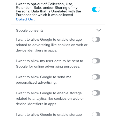
I want to opt-out of Collection, Use,
CIMKÉK
Albert Valera
kiemelt
KTM
MotoGP
Oscar Haro
Retention, Sale, and/or Sharing of my
Personal Data that Is Unrelated with the
Pit Beirer
Purposes for which it was collected.
Opted Out
Google consents
I want to allow Google to enable storage
Előző cikk
Következő cikk
related to advertising like cookies on web or
A csapatok
Éveket vesztegetett el az
device identifiers in apps.
szakszervezetének vezetője
„arrogáns” Ducati korábbi
is megszólalt a „Martín-
versenyzője szerint
I want to allow my user data to be sent to
szabály” ügyében
Google for online advertising purposes.
I want to allow Google to send me
personalized advertising.
I want to allow Google to enable storage
related to analytics like cookies on web or
device identifiers in apps.
I want to allow Google to enable storage