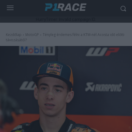
HurryTimer: Invalid campaign ID.
Kezdőlap
MotoGP
Tényleg érdemes félni a KTM-nél Acosta idő előtti
távozásától?