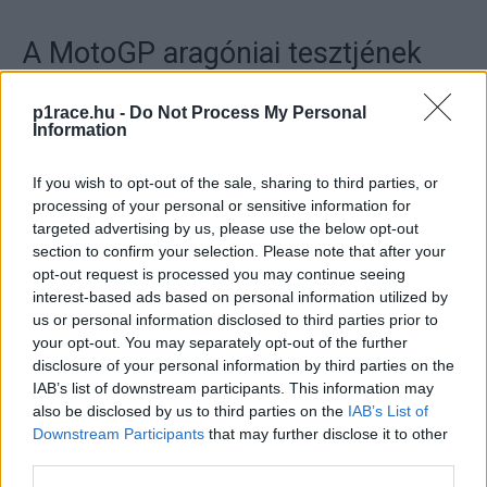
A MotoGP aragóniai tesztjének
végeredménye
p1race.hu -
Do Not Process My Personal
Information
THAT'S A WRAP FOR THE
#ARAGONTEST
! 🏁
If you wish to opt-out of the sale, sharing to third parties, or
processing of your personal or sensitive information for
targeted advertising by us, please use the below opt-out
A LATE IMPROVEMENT SEES
section to confirm your selection. Please note that after your
opt-out request is processed you may continue seeing
MAVERICK JUMP TO THE TOP WITH
interest-based ads based on personal information utilized by
A 1:45.694 AHEAD OF BEZZECCHI
us or personal information disclosed to third parties prior to
AND
@MARCMARQUEZ93
🚀
your opt-out. You may separately opt-out of the further
disclosure of your personal information by third parties on the
#MOTOGP
IAB’s list of downstream participants. This information may
PIC.TWITTER.COM/RQNU0D2G3T
also be disclosed by us to third parties on the
IAB’s List of
Downstream Participants
that may further disclose it to other
third parties.
— MOTOGP™🏁 (@MOTOGP)
JUNE 9,