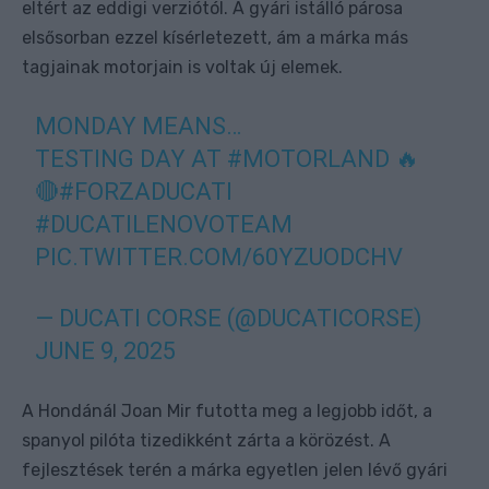
eltért az eddigi verziótól. A gyári istálló párosa
elsősorban ezzel kísérletezett, ám a márka más
tagjainak motorjain is voltak új elemek.
MONDAY MEANS…
TESTING DAY AT
#MOTORLAND
🔥
🔴
#FORZADUCATI
#DUCATILENOVOTEAM
PIC.TWITTER.COM/60YZUODCHV
— DUCATI CORSE (@DUCATICORSE)
JUNE 9, 2025
A Hondánál Joan Mir futotta meg a legjobb időt, a
spanyol pilóta tizedikként zárta a körözést. A
fejlesztések terén a márka egyetlen jelen lévő gyári