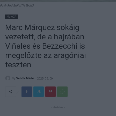
Fotó: Red Bull KTM Tech3
MotoGP
Marc Márquez sokáig
vezetett, de a hajrában
Viñales és Bezzecchi is
megelőzte az aragóniai
teszten
By
Sebők Máté
2025. 06. 09.
- Hirdetés -