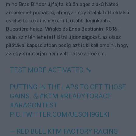
mind Brad Binder újfajta, különleges alakú hátsó
aeroelemet próbált ki, ahogyan egy átalakított oldalsó
és első burkolat is előkerült, utóbbi leginkább a
Ducatiéra hajaz. Viñales és Enea Bastianini RC16-
osán szintén lehetett látni újdonságokat, az olasz
pilótával kapcsolatban pedig azt is ki kell emelni, hogy
az egyik motorján nem volt hátsó aeroelem.
TEST MODE ACTIVATED.🔧
PUTTING IN THE LAPS TO GET THOSE
GAINS. 💪
#KTM
#READYTORACE
#ARAGONTEST
PIC.TWITTER.COM/UESOH9GLKI
— RED BULL KTM FACTORY RACING