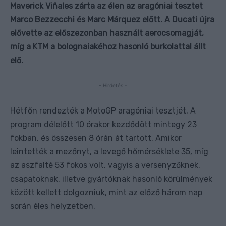
Maverick Viñales zárta az élen az aragóniai tesztet
Marco Bezzecchi és Marc Márquez előtt. A Ducati újra
elővette az előszezonban használt aerocsomagját,
míg a KTM a bolognaiakéhoz hasonló burkolattal állt
elő.
- Hirdetés -
Hétfőn rendezték a MotoGP aragóniai tesztjét. A
program délelőtt 10 órakor kezdődött mintegy 23
fokban, és összesen 8 órán át tartott. Amikor
leintették a mezőnyt, a levegő hőmérséklete 35, míg
az aszfalté 53 fokos volt, vagyis a versenyzőknek,
csapatoknak, illetve gyártóknak hasonló körülmények
között kellett dolgozniuk, mint az előző három nap
során éles helyzetben.