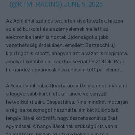
(@KTM_RACING)
JUNE 9, 2025
Az Apriliánál számos területen kísérleteztek, hiszen
az első burkolat és a szárnyelemek mellett az
elektronika terén is hoztak újdonságot a jobb
vezethetőség érdekében, emellett Bezzecchi új
kipufogót is kapott, ahogyan azt a vázat is megkapta,
amelyet korábban a Trackhouse-nál teszteltek. Raúl
Fernández ugyancsak összehasonlított pár elemet.
A Yamahánál Fabio Quartararo vitte a prímet, már ami
a leggyorsabb kört illeti, a francia versenyző
hetedikként zárt. Csapattársa, Rins mindkét motorján
a régi aerocsomagot használta, ám két különböző
lengővillával körözött, hogy összehasonlítsa őket
egymással. A hangvillásoknak szükségük is van a
fejlesztésre, hiszen az utolsó helyen állnak a