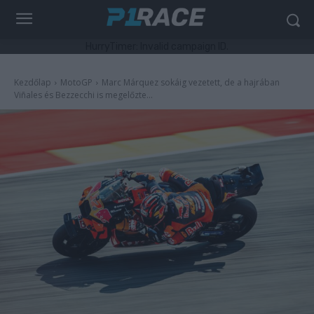
HurryTimer: Invalid campaign ID.
Kezdőlap
MotoGP
Marc Márquez sokáig vezetett, de a hajrában
Viñales és Bezzecchi is megelőzte...