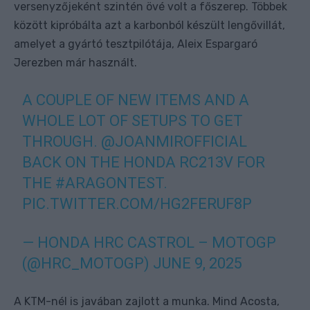
versenyzőjeként szintén övé volt a főszerep. Többek
között kipróbálta azt a karbonból készült lengővillát,
amelyet a gyártó tesztpilótája, Aleix Espargaró
Jerezben már használt.
A COUPLE OF NEW ITEMS AND A
WHOLE LOT OF SETUPS TO GET
THROUGH.
@JOANMIROFFICIAL
BACK ON THE HONDA RC213V FOR
THE
#ARAGONTEST
.
PIC.TWITTER.COM/HG2FERUF8P
— HONDA HRC CASTROL – MOTOGP
(@HRC_MOTOGP)
JUNE 9, 2025
A KTM-nél is javában zajlott a munka. Mind Acosta,