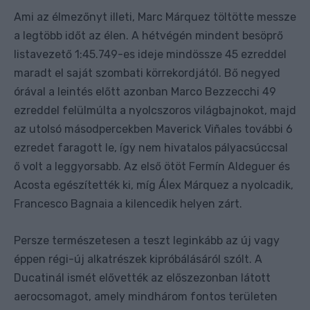
Ami az élmezőnyt illeti, Marc Márquez töltötte messze
a legtöbb időt az élen. A hétvégén mindent besöprő
listavezető 1:45.749-es ideje mindössze 45 ezreddel
maradt el saját szombati körrekordjától. Bő negyed
órával a leintés előtt azonban Marco Bezzecchi 49
ezreddel felülmúlta a nyolcszoros világbajnokot, majd
az utolsó másodpercekben Maverick Viñales további 6
ezredet faragott le, így nem hivatalos pályacsúccsal
ő volt a leggyorsabb. Az első ötöt Fermín Aldeguer és
Acosta egészítették ki, míg Álex Márquez a nyolcadik,
Francesco Bagnaia a kilencedik helyen zárt.
Persze természetesen a teszt leginkább az új vagy
éppen régi-új alkatrészek kipróbálásáról szólt. A
Ducatinál ismét elővették az előszezonban látott
aerocsomagot, amely mindhárom fontos területen