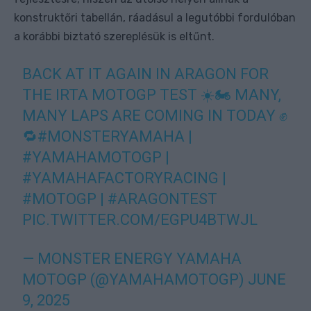
konstruktőri tabellán, ráadásul a legutóbbi fordulóban
a korábbi biztató szereplésük is eltűnt.
BACK AT IT AGAIN IN ARAGON FOR
THE IRTA MOTOGP TEST ☀️🏍️ MANY,
MANY LAPS ARE COMING IN TODAY ✊
🔁
#MONSTERYAMAHA
|
#YAMAHAMOTOGP
|
#YAMAHAFACTORYRACING
|
#MOTOGP
|
#ARAGONTEST
PIC.TWITTER.COM/EGPU4BTWJL
— MONSTER ENERGY YAMAHA
MOTOGP (@YAMAHAMOTOGP)
JUNE
9, 2025