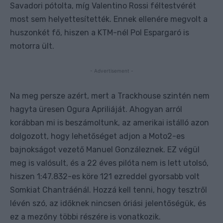
Savadori pótolta, míg Valentino Rossi féltestvérét
most sem helyettesítették. Ennek ellenére megvolt a
huszonkét fő, hiszen a KTM-nél Pol Espargaró is
motorra ült.
- Advertisement -
Na meg persze azért, mert a Trackhouse szintén nem
hagyta üresen Ogura Apriliáját. Ahogyan arról
korábban mi is beszámoltunk, az amerikai istálló azon
dolgozott, hogy lehetőséget adjon a Moto2-es
bajnokságot vezető Manuel Gonzáleznek. EZ végül
meg is valósult, és a 22 éves pilóta nem is lett utolsó,
hiszen 1:47.832-es köre 121 ezreddel gyorsabb volt
Somkiat Chantráénál. Hozzá kell tenni, hogy tesztről
lévén szó, az időknek nincsen óriási jelentőségük, és
ez a mezőny többi részére is vonatkozik.