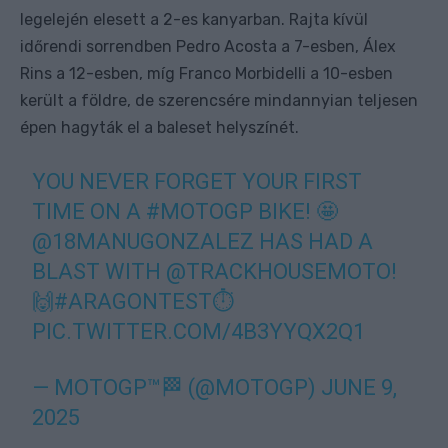
legelején elesett a 2-es kanyarban. Rajta kívül
időrendi sorrendben Pedro Acosta a 7-esben, Álex
Rins a 12-esben, míg Franco Morbidelli a 10-esben
került a földre, de szerencsére mindannyian teljesen
épen hagyták el a baleset helyszínét.
YOU NEVER FORGET YOUR FIRST
TIME ON A
#MOTOGP
BIKE! 🤩
@18MANUGONZALEZ
HAS HAD A
BLAST WITH
@TRACKHOUSEMOTO
!
🙌
#ARAGONTEST
⏱️
PIC.TWITTER.COM/4B3YYQX2Q1
— MOTOGP™🏁 (@MOTOGP)
JUNE 9,
2025