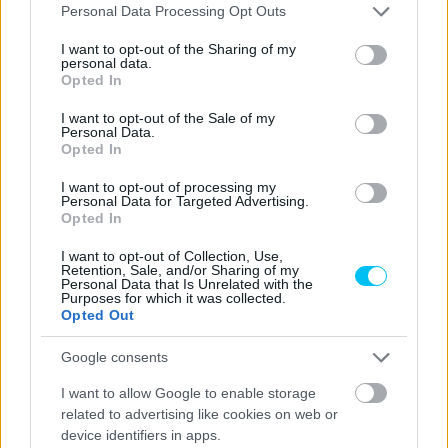
Please note that this website/app uses one or more Google
2025
Personal Data Processing Opt Outs
services and may gather and store information including but
not limited to your visit or usage behaviour. You may click to
I want to opt-out of the Sharing of my
personal data.
grant or deny consent to Google and its third-party tags to
Opted In
use your data for below specified purposes in below Google
consent section.
I want to opt-out of the Sale of my
Personal Data.
Opted In
I want to opt-out of processing my
Personal Data for Targeted Advertising.
Opted In
I want to opt-out of Collection, Use,
Retention, Sale, and/or Sharing of my
Personal Data that Is Unrelated with the
Purposes for which it was collected.
Opted Out
Google consents
I want to allow Google to enable storage
related to advertising like cookies on web or
device identifiers in apps.