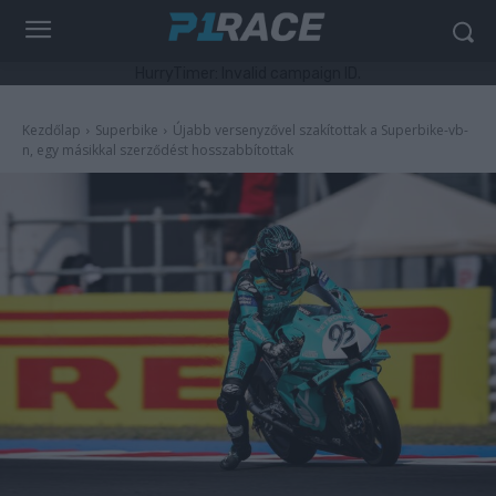
HurryTimer: Invalid campaign ID.
Kezdőlap
Superbike
Újabb versenyzővel szakítottak a Superbike-vb-
n, egy másikkal szerződést hosszabbítottak