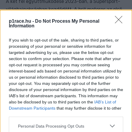
A két fél együttműködése 2023-ban, a Supersport-
világbajnokságban kezdődött. A brit motoros az első
két hétvégén háromszor is pontot szerzett, a
p1race.hu -
Do Not Process My Personal
következő tizenegy versenyen viszont ezt egyszer
Information
sem tudta megtenni. A mosti forduló második
If you wish to opt-out of the sale, sharing to third parties, or
futamán aztán váratlan győzelmet aratott, és bár
processing of your personal or sensitive information for
utána már csak az idényzárón végzett az első
targeted advertising by us, please use the below opt-out
tizenötben, tavaly bemutatkozhatott a szériamotoros
section to confirm your selection. Please note that after your
bajnokságok csúcskategóriájában.
opt-out request is processed you may continue seeing
interest-based ads based on personal information utilized by
us or personal information disclosed to third parties prior to
Tavaly azonban csak kétszer tudott pontot gyűjteni,
your opt-out. You may separately opt-out of the further
ráadásul egy súlyos sérülés miatt két teljes hétvégét
disclosure of your personal information by third parties on the
IAB’s list of downstream participants. This information may
ki kellett hagynia. Idén sem kezdett jól, de Assenben
also be disclosed by us to third parties on the
IAB’s List of
aztán mindhárom versenyen, még a Superpole
Downstream Participants
that may further disclose it to other
futamon is pontot tudott szerezni, ám Cremonában,
third parties.
Mostban és Misanóban már nem került újabb egység a
Please note that this website/app uses one or more Google
Personal Data Processing Opt Outs
neve mellé, és most már nem is fog.
services and may gather and store information including but