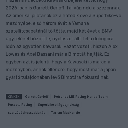
hiszen a Pueccetti Kawasaki bejelentette, hogy
2026-ban is Garrett Gerloff-fal vág neki a szezonnak.
Az amerikai pilótának ez a hatodik éve a Superbike-vb
mezőnyébe, első három évét a Yamaha
szatellitcsapatánál töltötte, majd két évet a BMW
ügyfelénél húzott le, nyolcszor állt fel a dobogóra.
Idén az egyetlen Kawasaki vázat vezeti, hiszen Alex
Lowes és Axel Bassani már a Bimotát hajtják. Ez
egyben azt is jelenti, hogy a Kawasaki is marad a
mezőnyben, annak ellenére, hogy most már a japán
gyártó tulajdonában lévő Bimotára fókuszálnak.
CIMKÉK
Garrett Gerloff
Petronas MIE Racing Honda Team
Puccetti Racing
Superbike világbajnokság
szerződéshosszabbítás
Tarran MacKenzie