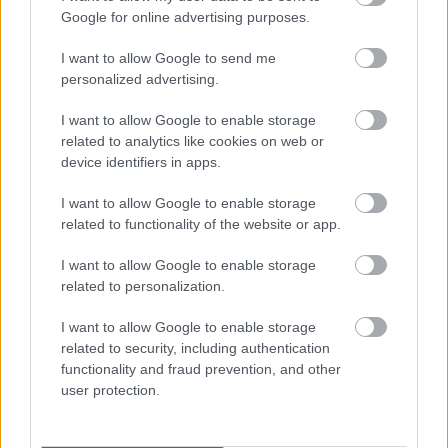
Google for online advertising purposes.
Először is szeretnék köszönetet mondani Midori
„
[Moriwaki csapatfőnöknek], Sandrónak és a Petronas
I want to allow Google to send me
MIE Racing Honda egész csapatának –
nyilatkozta
. –
personalized advertising.
Bár időnként nehéznek bizonyult, sok pozitívum is
I want to allow Google to enable storage
volt, többek között a Supersport-diadal Mostban, a
related to analytics like cookies on web or
csapat első futamgyőzelme, illetve az idei asseni
device identifiers in apps.
[hétvége], ahol [a Superpole versenyen] az első tízben
I want to allow Google to enable storage
végeztem, és minden futamon pontot szereztem.
related to functionality of the website or app.
Nagyon hálás vagyok a Midorinak, aki nagy
I want to allow Google to enable storage
lehetőséget adott nekem, hogy eljussak ebbe a
related to personalization.
paddockba. Mindig arra törekedtem, hogy száz
százalékot nyújtsak és maximálisan odategyem
I want to allow Google to enable storage
related to security, including authentication
magam, de talán egy új szemléletmód értéket
functionality and fraud prevention, and other
teremthet mind a csapat, mind a saját versenyzői
user protection.
utam szempontjából. Szomorú, hogy útjaink elválnak,
de rengeteg boldog emléket őrzünk, és