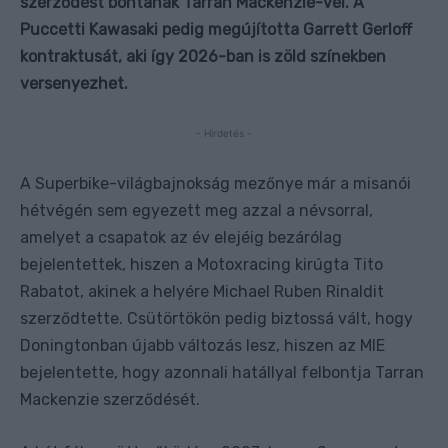
szerződést bontanak Tarran Mackenzie-vel. A
Puccetti Kawasaki pedig megújította Garrett Gerloff
kontraktusát, aki így 2026-ban is zöld színekben
versenyezhet.
- Hirdetés -
A Superbike-világbajnokság mezőnye már a misanói
hétvégén sem egyezett meg azzal a névsorral,
amelyet a csapatok az év elejéig bezárólag
bejelentettek, hiszen a Motoxracing kirúgta Tito
Rabatot, akinek a helyére Michael Ruben Rinaldit
szerződtette. Csütörtökön pedig biztossá vált, hogy
Doningtonban újabb változás lesz, hiszen az MIE
bejelentette, hogy azonnali hatállyal felbontja Tarran
Mackenzie szerződését.