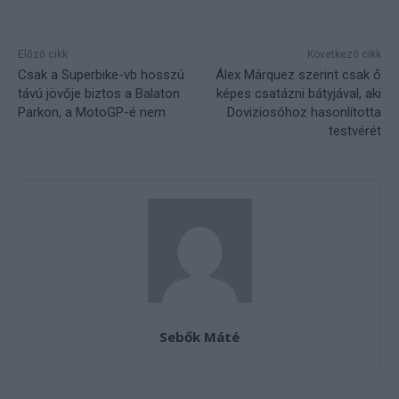
Előző cikk
Következő cikk
Csak a Superbike-vb hosszú
Álex Márquez szerint csak ő
távú jövője biztos a Balaton
képes csatázni bátyjával, aki
Parkon, a MotoGP-é nem
Doviziosóhoz hasonlította
testvérét
Sebők Máté