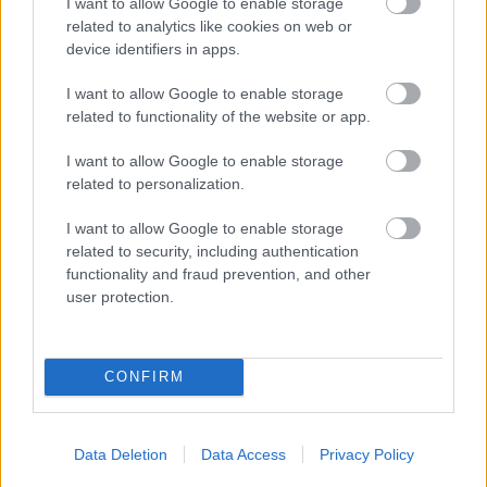
I want to allow Google to enable storage
hosszabbítottak
related to analytics like cookies on web or
Sebők Máté
-
2025. 06. 26.
device identifiers in apps.
I want to allow Google to enable storage
related to functionality of the website or app.
I want to allow Google to enable storage
related to personalization.
I want to allow Google to enable storage
related to security, including authentication
Superbike
functionality and fraud prevention, and other
Büntetés miatt változik a Superbike-vb első
user protection.
cremonai futamának rajtsorrendje
Sebők Máté
-
2025. 05. 03.
CONFIRM
Data Deletion
Data Access
Privacy Policy