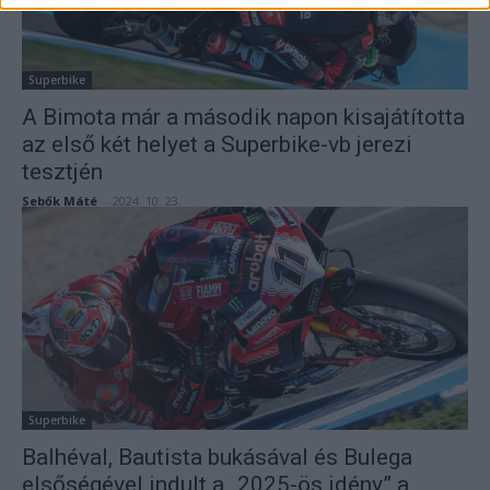
Superbike
A Bimota már a második napon kisajátította
az első két helyet a Superbike-vb jerezi
tesztjén
Sebők Máté
-
2024. 10. 23.
Superbike
Balhéval, Bautista bukásával és Bulega
elsőségével indult a „2025-ös idény” a