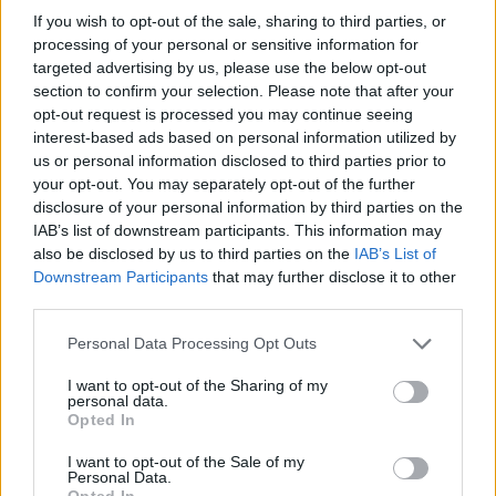
If you wish to opt-out of the sale, sharing to third parties, or
processing of your personal or sensitive information for
targeted advertising by us, please use the below opt-out
section to confirm your selection. Please note that after your
opt-out request is processed you may continue seeing
interest-based ads based on personal information utilized by
us or personal information disclosed to third parties prior to
your opt-out. You may separately opt-out of the further
disclosure of your personal information by third parties on the
Superbike
IAB’s list of downstream participants. This information may
Hamarosan jön a Superbike-vb mezőnye a
also be disclosed by us to third parties on the
IAB’s List of
Downstream Participants
that may further disclose it to other
Balaton Parkra, de egyvalaki egészen
third parties.
máshova megy
Please note that this website/app uses one or more Google
Sebők Máté
-
2025. 07. 23.
Personal Data Processing Opt Outs
services and may gather and store information including but
not limited to your visit or usage behaviour. You may click to
I want to opt-out of the Sharing of my
personal data.
grant or deny consent to Google and its third-party tags to
Opted In
use your data for below specified purposes in below Google
consent section.
I want to opt-out of the Sale of my
Personal Data.
Opted In