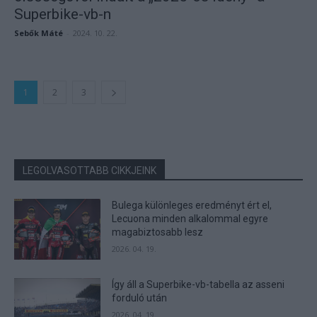
Superbike-vb-n
Sebők Máté
-
2024. 10. 22.
1
2
3
LEGOLVASOTTABB CIKKJEINK
Bulega különleges eredményt ért el,
Lecuona minden alkalommal egyre
magabiztosabb lesz
2026. 04. 19.
Így áll a Superbike-vb-tabella az asseni
forduló után
2026. 04. 19.