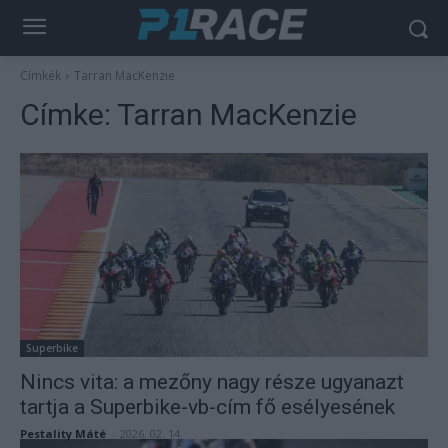
Címkék
Tarran MacKenzie
Címke:
Tarran MacKenzie
Superbike
Nincs vita: a mezőny nagy része ugyanazt
tartja a Superbike-vb-cím fő esélyesének
Pestality Máté
-
2026. 02. 14.