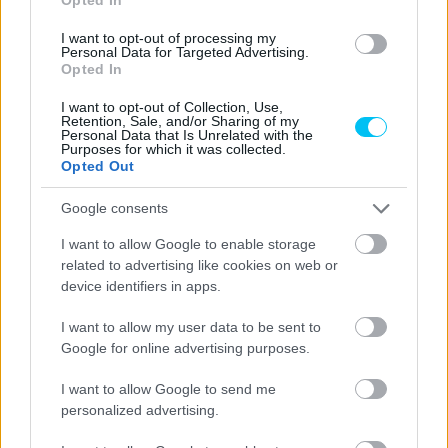
I want to opt-out of processing my
Personal Data for Targeted Advertising.
Superbike
Opted In
A Ducati szatellitcsapata az állandóságban
I want to opt-out of Collection, Use,
hisz, míg a Hondáé teljes sorcserét hajt
Retention, Sale, and/or Sharing of my
Personal Data that Is Unrelated with the
végre Doningtonra
Purposes for which it was collected.
Opted Out
Szántó Dávid
-
2025. 07. 05.
Google consents
I want to allow Google to enable storage
related to advertising like cookies on web or
device identifiers in apps.
I want to allow my user data to be sent to
Google for online advertising purposes.
Superbike
I want to allow Google to send me
Újabb versenyzővel szakítottak a Superbike-
personalized advertising.
vb-n, egy másikkal szerződést