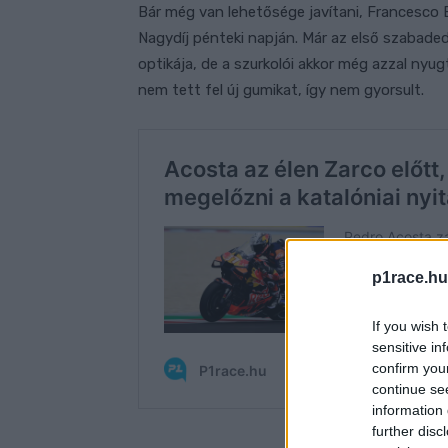
Bár még van lehetősége javítani, Francesco 
Nagydíj pénteki napján. Már az első szabade
optikája, de a szurkolói akkor még azzal nyu
nem tett fel új gumikat, így nem gyorsult.
p1race.hu
If you wish 
sensitive in
confirm you
continue se
information 
further disc