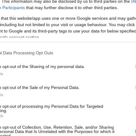
. This information may also be disclosed by us to third parties on the
IA
 ám a 28 éves versenyzőnek ebbe esélye sem volt
Participants
that may further disclose it to other third parties.
ybe lépett sárga zászlókkal nem volt szerencséje, de a
odperces hátrányra ez önmagában nem magyarázat. A
 that this website/app uses one or more Google services and may gath
including but not limited to your visit or usage behaviour. You may click 
ből visszatérő versenyzőt, valamint Lorenzo Savadorit
 to Google and its third-party tags to use your data for below specifi
 szabadkártyás motoros, Aleix Espargaró zárt.
ogle consent section.
l Data Processing Opt Outs
o opt-out of the Sharing of my personal data.
In
o opt-out of the Sale of my Personal Data.
In
to opt-out of processing my Personal Data for Targeted
ing.
In
o opt-out of Collection, Use, Retention, Sale, and/or Sharing
ersonal Data that Is Unrelated with the Purposes for which it
lected.