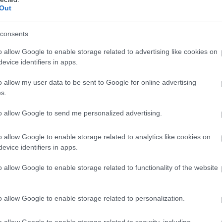
Out
ek, mit érzek, de a várakozásaim valamilyen oknál
em, hogy délelőtt csak valami félrement, és nem
consents
 de hasonló volt. Szóval nehéz megértenem, hogyan
o allow Google to enable storage related to advertising like cookies on
yomom, és csak huszonegyedik vagyok két tesztpilóta
evice identifiers in apps.
 lehetek ott. Szóval nehéz megértenem. Nehéz
ényen nyomom, a [motor] elejével sokat kockáztatok,
o allow my user data to be sent to Google for online advertising
k, úgyhogy nehéz megérteni.”
s.
to allow Google to send me personalized advertising.
ek első két napja is borzalmasan alakult, de vasárnapra
lóval kapcsolatban optimistábbá vált, ám, mint kiderült,
o allow Google to enable storage related to analytics like cookies on
k átmenetileg orvosolták azokat a gondokat, amelyek
evice identifiers in apps.
o allow Google to enable storage related to functionality of the website
o allow Google to enable storage related to personalization.
o allow Google to enable storage related to security, including