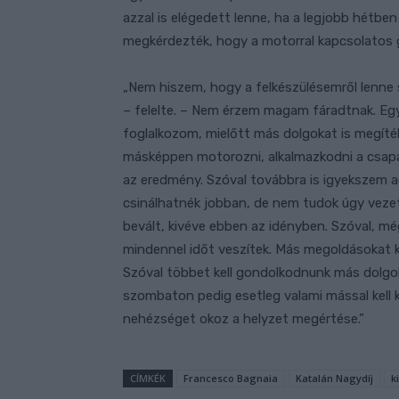
azzal is elégedett lenne, ha a legjobb hétben
megkérdezték, hogy a motorral kapcsolatos g
„Nem hiszem, hogy a felkészülésemről lenn
– felelte. – Nem érzem magam fáradtnak. Egy
foglalkozom, mielőtt más dolgokat is megít
másképpen motorozni, alkalmazkodni a csap
az eredmény. Szóval továbbra is igyekszem a
csinálhatnék jobban, de nem tudok úgy vezet
bevált, kivéve ebben az idényben. Szóval, mé
mindennel időt veszítek. Más megoldásokat ke
Szóval többet kell gondolkodnunk más dolgoko
szombaton pedig esetleg valami mással kell 
nehézséget okoz a helyzet megértése.”
CÍMKÉK
Francesco Bagnaia
Katalán Nagydíj
k