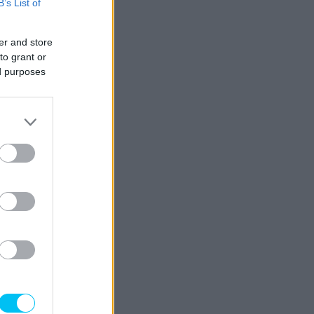
B’s List of
er and store
to grant or
ed purposes