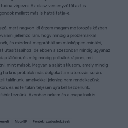
 tudna végezni. Az olasz versenyzőtől azt is
ondok mellett más is hátráltatja-e.
e szó, mert nagyon jól érzem magam motorozás közben
valami jellemző rám, hogy mindig a problémákkal
élnék, és mindent megpróbáltam másképpen csinálni,
at utasításaihoz, de ebben a szezonban mindig ugyanaz
daptálódni, és még mindig próbálok rájönni, mit
ni, mint mások. Megvan a saját stílusom, amely mindig
g ha ki is próbálok más dolgokat a motorozás során,
ll találnunk, amelyekkel jelenleg nem rendelkezünk.
n, és este talán teljesen újra kell kezdenünk,
kísérleteznünk. Azonban nekem és a csapatnak is
iemelt
MotoGP
Pénteki szabadedzések