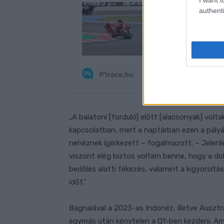
authenti
„A balatoni [forduló] előtt [alacsonyak] vol
kapcsolatban, mert a naptárban ezen a pály
nehéznek ígérkezett – fogalmazott. – Jelenl
viszont elég biztos voltam benne, hogy a do
bedőlés alatti fékezés, valamint a kigyorsít
időt.”
Bagnaiával a 2023-as Indonéz, illetve Ausztrá
egymás után kénytelen a Q1-ben kezdeni. Ami 