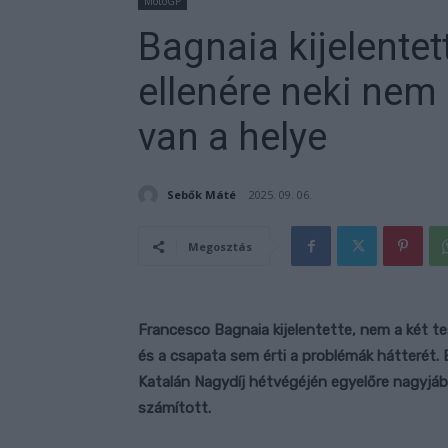
MotoGP
Bagnaia kijelentet
ellenére neki nem 
van a helye
Sebők Máté
2025. 09. 06.
Megosztás
Francesco Bagnaia kijelentette, nem a két t
és a csapata sem érti a problémák hátterét. B
Katalán Nagydíj hétvégéjén egyelőre nagyjáb
számított.