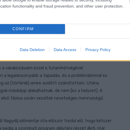
cation functionality and fraud prevention, and other user protection.
CONFIRM
Data Deletion
Data Access
Privacy Policy
tak a várakozásaim ezzel a futamhétvégével
án a legalacsonyabb a tapadás, és a problémáimmal ez
eg az [történik] amire azelőtt számítottam. Utána
lgok másképp alakulhatnak, de nem [ez a helyzet]. A
ás első fázisa során veszítek nevetséges mennyiségű
l Nagydíj időmérője óta először fordul elő, hogy kétszer
pedig a szombati program délutáni részét illeti, már