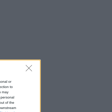
sonal or
ection to
ou may
 personal
out of the
 downstream