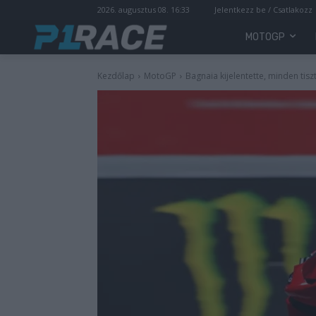
2026. augusztus 08. 16:33
Jelentkezz be / Csatlakozz
MOTOGP
Kezdőlap
MotoGP
Bagnaia kijelentette, minden tiszt