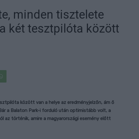
te, minden tisztelete
a két tesztpilóta között
esztpilóta között van a helye az eredményjelzőn, ám ő
ár a Balaton Park-i forduló után optimistább volt, a
ól az történik, amire a magyarországi esemény előtt