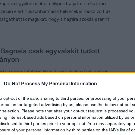
Bagnaia egyelőre újabb mélypontra jutott a Katalán
dzésen elért huszonharmadik helyének is rossz volt az
gtatgathatták magukat, hogy a hajrára szokás szerint
 -
Do Not Process My Personal Information
to opt-out of the sale, sharing to third parties, or processing of your per
formation for targeted advertising by us, please use the below opt-out s
r selection. Please note that after your opt-out request is processed y
eing interest-based ads based on personal information utilized by us or
disclosed to third parties prior to your opt-out. You may separately opt-
losure of your personal information by third parties on the IAB’s list of