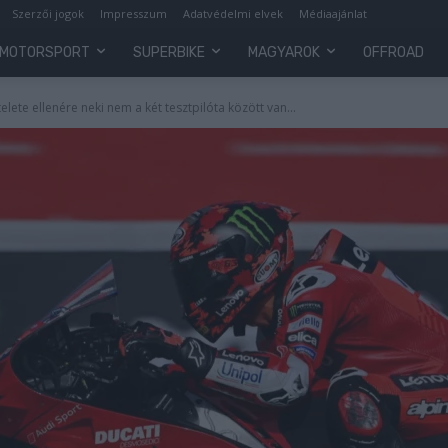
Szerzői jogok
Impresszum
Adatvédelmi elvek
Médiaajánlat
MOTORSPORT
SUPERBIKE
MAGYAROK
OFFROAD
elete ellenére neki nem a két tesztpilóta között van...