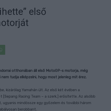
hette” első
otorját
andorrai otthonában áll első MotoGP-s motorja, még
nem tudja elképzelni, hogy most jelenleg mit érez.
e, kizárólag Yamahán ült. Az első két évében a
-t [Sepang Racing Team – a szerk.] erősítette. Az alsóbb
ket, ugyanis mindössze egy győzelem és további három
abályosan berobbant.