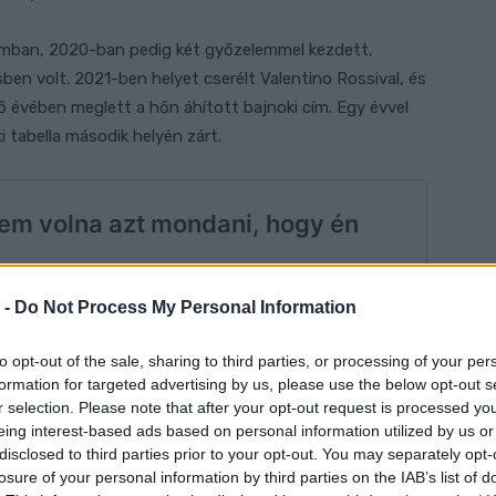
romban, 2020-ban pedig két győzelemmel kezdett,
sben volt. 2021-ben helyet cserélt Valentino Rossival, és
lső évében meglett a hőn áhított bajnoki cím. Egy évvel
ki tabella második helyén zárt.
 -
Do Not Process My Personal Information
to opt-out of the sale, sharing to third parties, or processing of your per
formation for targeted advertising by us, please use the below opt-out s
r selection. Please note that after your opt-out request is processed y
eing interest-based ads based on personal information utilized by us or
disclosed to third parties prior to your opt-out. You may separately opt-
losure of your personal information by third parties on the IAB’s list of