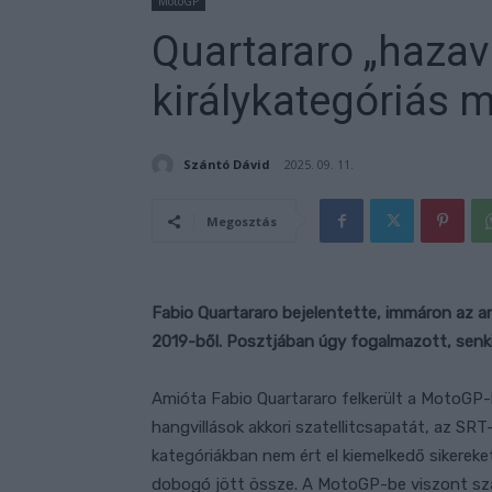
MotoGP
Quartararo „hazavi
királykategóriás m
Szántó Dávid
2025. 09. 11.
Megosztás
Fabio Quartararo bejelentette, immáron az 
2019-ből. Posztjában úgy fogalmazott, senki 
Amióta Fabio Quartararo felkerült a MotoGP-b
hangvillások akkori szatellitcsapatát, az SRT
kategóriákban nem ért el kiemelkedő sikere
dobogó jött össze. A MotoGP-be viszont sz