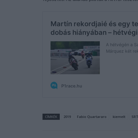
CÍMKÉK
2019
Fabio Quartararo
kiemelt
SR