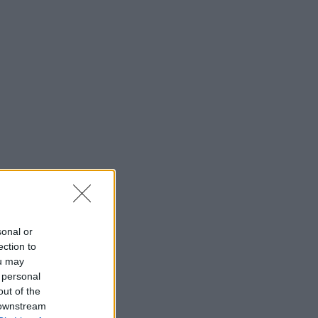
sonal or
ection to
ou may
 personal
out of the
 downstream