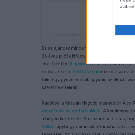
authenti
A POST SHARED BY FABIO QUARTARA
Ez az ajándék minden bizonnyal teljessé tet
26 éves pilóta kifejezetten jól mozgott a Ka
időt futotta.
A sprinten
is az első háromban 
kockás zászló.
A főfutamon
minimálisan vissz
felér egy győzelemmel, ugyanis az elmúlt ve
szeretné elfeledni.
Ráadásul a Katalán Nagydíj másnapján Álex Ri
készülő V4-es motorblokkját
. A körülmények 
a helyén kell kezelni. Ami azonban biztos,
menni
, úgyhogy nemcsak a Yamaha, de a nézők
fejlesztés. Az állandó pilóták a hétfői teszt