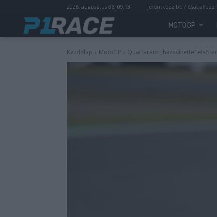
2026. augusztus 06. 09:13
Jelentkezz be / Csatlakozz
MOTOGP
Kezdőlap
MotoGP
Quartararo „hazavihette” első ki