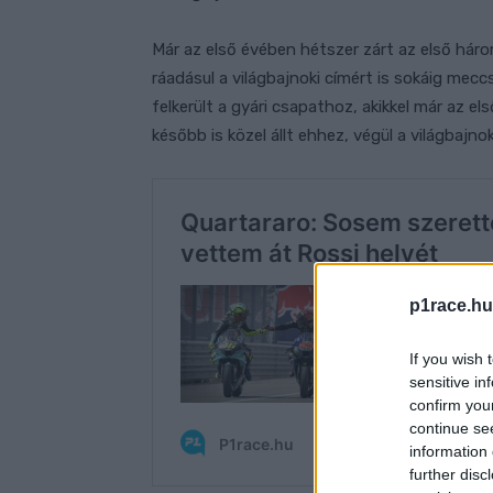
Már az első évében hétszer zárt az első há
ráadásul a világbajnoki címért is sokáig mecc
felkerült a gyári csapathoz, akikkel már az e
később is közel állt ehhez, végül a világbajno
p1race.hu
If you wish 
sensitive in
confirm you
continue se
information 
further disc