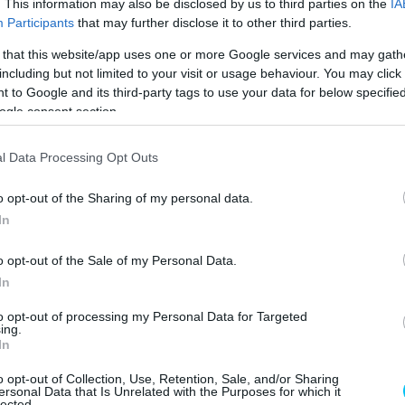
. This information may also be disclosed by us to third parties on the
IA
Participants
that may further disclose it to other third parties.
yári Yamahának. Ugyan a 2024-es szezonban többször is
 that this website/app uses one or more Google services and may gath
ót, de végül lojális maradt, és a felek
2026-ig tartó
including but not limited to your visit or usage behaviour. You may click 
 lesz Quartararóval jövőre, az viszont szinte biztos,
 to Google and its third-party tags to use your data for below specifi
lni.
ogle consent section.
 Ezen a héten ugyanis andorrai otthonában landolt
l Data Processing Opt Outs
ZR-M1-es, amelyről azóta több képet is publikált. „Az
o opt-out of the Sharing of my personal data.
 mit jelent ez nekem” – fűzte hozzá a francia a
In
o opt-out of the Sale of my Personal Data.
In
to opt-out of processing my Personal Data for Targeted
ing.
In
o opt-out of Collection, Use, Retention, Sale, and/or Sharing
ersonal Data that Is Unrelated with the Purposes for which it
lected.