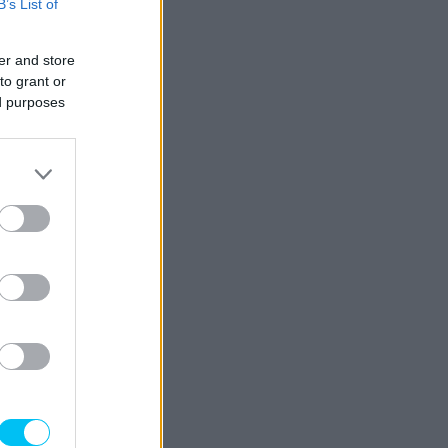
B’s List of
er and store
to grant or
ed purposes