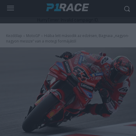
HurryTimer: Invalid campaign ID.
Kezdőlap
MotoGP
Hiába lett második az edzésen, Bagnaia „nagyon-
nagyon messze” van a motegi formájától