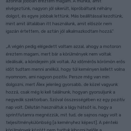
azonnal jobban éreztem magam. A munka, amit
elvégeztünk, nagyon jól sikerült, kipróbáltunk néhány
dolgot, és egyre jobbak lettünk. Más beállítással kezdtünk,
mint amit általában itt használunk, amit először nem
igazán értettem, de aztán jól alkalmazkodtam hozzá.”
„A végén pedig elégedett voltam azzal, ahogy a motoron
éreztem magam, mert bár a körülmények nem voltak
ideálisak, a köridejeim jók voltak. Az időmérős körömön erős
időt tudtam menni anélkül, hogy túl keményen kellett volna
nyomnom, ami nagyon pozitív. Persze még van min
dolgozni, mert Álex jelenleg gyorsabb, de közel vagyunk
hozzá, csak még ki kell találnunk, hogyan gyorsuljunk a
negyedik szektorban. Szóval összességében ez egy pozitív
nap volt. Délután használtuk a lágy hátsót is, hogy a
sprintfutamra megnézzük, mit tud, de sajnos nagy volt a
teljesítménykülönbség [a keményhez képest]. A pénteki
körülmények között nem tudtuk kihozni belőle a