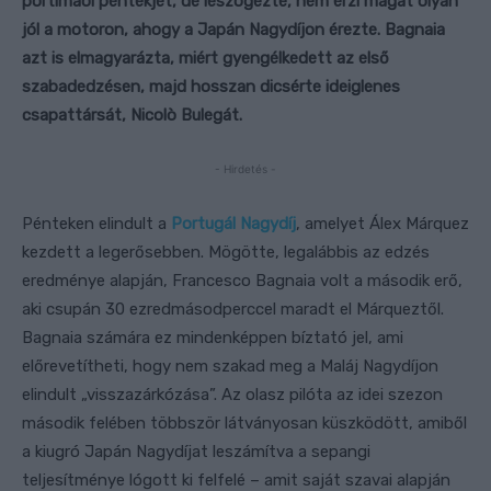
portimãói péntekjét, de leszögezte, nem érzi magát olyan
jól a motoron, ahogy a Japán Nagydíjon érezte. Bagnaia
azt is elmagyarázta, miért gyengélkedett az első
szabadedzésen, majd hosszan dicsérte ideiglenes
csapattársát, Nicolò Bulegát.
- Hirdetés -
Pénteken elindult a
Portugál Nagydíj
, amelyet Álex Márquez
kezdett a legerősebben. Mögötte, legalábbis az edzés
eredménye alapján, Francesco Bagnaia volt a második erő,
aki csupán 30 ezredmásodperccel maradt el Márqueztől.
Bagnaia számára ez mindenképpen bíztató jel, ami
előrevetítheti, hogy nem szakad meg a Maláj Nagydíjon
elindult „visszazárkózása”. Az olasz pilóta az idei szezon
második felében többször látványosan küszködött, amiből
a kiugró Japán Nagydíjat leszámítva a sepangi
teljesítménye lógott ki felfelé – amit saját szavai alapján