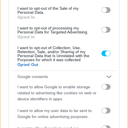
use your data for below specified purposes in below Google
consent section.
I want to opt-out of the Sale of my
Personal Data.
Opted In
I want to opt-out of processing my
Personal Data for Targeted Advertising.
Opted In
I want to opt-out of Collection, Use,
Retention, Sale, and/or Sharing of my
CIMKÉK
Francesco Bagnaia
kiemelt
Nicolo Bulega
Personal Data that Is Unrelated with the
Purposes for which it was collected.
Pénteki szabadedzések
Portugál Nagydíj
Opted Out
Google consents
I want to allow Google to enable storage
related to advertising like cookies on web or
Előző cikk
Következő cikk
device identifiers in apps.
Így állítaná össze Fantasy-
Quartararo tanácstalan:
csapatát Miller a Portugál
„Semmit nem értek”
I want to allow my user data to be sent to
Nagydíj hétvégéjére
Google for online advertising purposes.