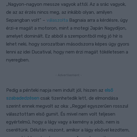
„Nagyon-nagyon messze vagyok attól. Az a srác vagyok,
de az az érzés nincs meg, az inkább olyan, amilyen
Sepangban volt” –
válaszolta
Bagnaia arra a kérdésre, úgy
érzi-e magát a motoron, mint a motegi Japán Nagydíjon,
amelyet dominált. Ez abból a szempontból még jó hír is
lehet neki, hogy sorozatban másodszorra képes úgy gyors
lenni az idei Ducatival, hogy nem érzi magát tökéletesen a
nyeregben.
- Advertisement -
Pedig a pénteki napja nem indult jól, hiszen az
első
szabadedzésen
csak tizenhetedik lett, de elmondása
szerint ennek megvolt az oka: „Reggel egyszerűen rosszul
választottam első gumit. És mivel nem volt teljesen
egyértelmű, hogy a lágy vagy a kemény a jobb, nem is
cseréltünk. Délután viszont, amikor a lágy elsővel kezdtem,