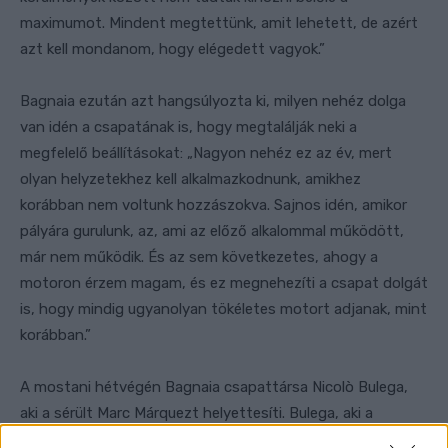
maximumot. Mindent megtettünk, amit lehetett, de azért
azt kell mondanom, hogy elégedett vagyok.”
Bagnaia ezután azt hangsúlyozta ki, milyen nehéz dolga
van idén a csapatának is, hogy megtalálják neki a
megfelelő beállításokat: „Nagyon nehéz ez az év, mert
olyan helyzetekhez kell alkalmazkodnunk, amikhez
korábban nem voltunk hozzászokva. Sajnos idén, amikor
pályára gurulunk, az, ami az előző alkalommal működött,
már nem működik. És az sem következetes, ahogy a
motoron érzem magam, és ez megnehezíti a csapat dolgát
is, hogy mindig ugyanolyan tökéletes motort adjanak, mint
korábban.”
A mostani hétvégén Bagnaia csapattársa Nicolò Bulega,
aki a sérült Marc Márquezt helyettesíti. Bulega, aki a
Superbike-világbajnokságról érkezett meg a MotoGP-be, a