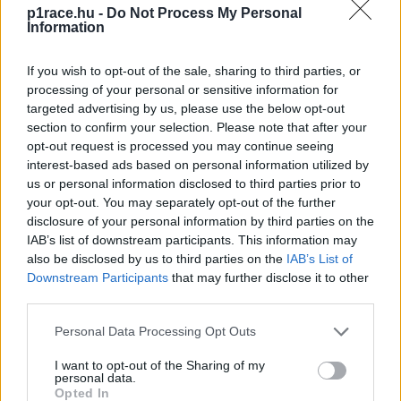
p1race.hu -
Do Not Process My Personal
tizenhetedik helyen zárta az edzést. „Szerintem Nicolò
Information
fantasztikusan mutatkozott be. Igaz, hogy tesztelt
Jerezben, de ott még harminc kört sem tudott menni, és
If you wish to opt-out of the sale, sharing to third parties, or
nem is ideális körülmények között. Szóval megérkezni ide,
processing of your personal or sensitive information for
miután évekig csak Pirelli-gumikon versenyzett [a MotoGP
targeted advertising by us, please use the below opt-out
section to confirm your selection. Please note that after your
beszállítója a Michelin – a szerk.], egy ilyen nehéz pályán,
opt-out request is processed you may continue seeing
és egy másodpercen belül lenni az elsőhöz: mindenképp
interest-based ads based on personal information utilized by
egy fantasztikus napot hozott le. Nagyon jól csinálta” –
us or personal information disclosed to third parties prior to
dicsérte Bagnaia honfitársát.
your opt-out. You may separately opt-out of the further
disclosure of your personal information by third parties on the
IAB’s list of downstream participants. This information may
also be disclosed by us to third parties on the
IAB’s List of
Downstream Participants
that may further disclose it to other
third parties.
Please note that this website/app uses one or more Google
Personal Data Processing Opt Outs
services and may gather and store information including but
not limited to your visit or usage behaviour. You may click to
I want to opt-out of the Sharing of my
personal data.
grant or deny consent to Google and its third-party tags to
Opted In