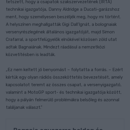
tetszett, hogy a csapatok szakszervezetének (IRTA)
technikai igazgatója, Danny Aldridge a Ducati-garázshoz
ment, hogy személyesen beszéljék meg, hogy mi történt.
A helyszínen meghallgatták Gigi Dall’Ignát, a bolognaiak
versenyrészlegének általános igazgatóját, majd Simon
Crafarral, a sportfelügyelők elnökével közösen zöld utat
adtak Bagnaiának. Mindezt ráadásul a nemzetközi
közvetítésben is leadták.
„Ez nem keltett jó benyomást – folytatta a forrás. – Ezért
kértük egy olyan rádiós összeköttetés bevezetését, amely
kapcsolatot teremt az összes csapat, a versenyigazgató,
valamint a MotoGP sport- és technikai igazgatója között,
hogy a pályán felmerülő problémákra belsőleg és azonnal
találjanak választ.”