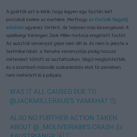
A gyártók azt is kérik, hogy legyen egy tisztán leírt
protokoll ezekre az esetekre. Merthogy
az Osztrák Nagydíj
edzésén
ugyanez történt, de teljesen más kicsengéssel. A
spielbergi tréningen Jack Miller motorja eregetett füstöt.
Az ausztrál versenyző gépe nem állt le, és nem is jelezte a
technikai hibát, a Yamaha versenyzője pedig hosszú
métereket töltött az aszfaltcsíkon. Végül megbüntették,
és a szombati második szabadedzés első tíz percében
nem mehetett ki a pályára.
WAS IT ALL CAUSED DUE TO
@JACKMILLERAUS
'S YAMAHA? 🤔
ALSO NO FURTHER ACTION TAKEN
ABOUT
@_MOLIVEIRA88
'S CRASH 👍
#AUSTRIANGP
🇦🇹