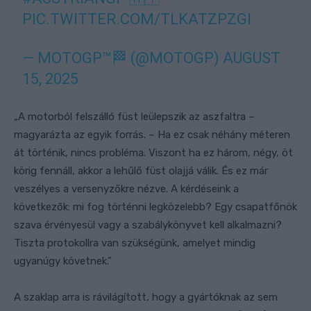
PIC.TWITTER.COM/TLKATZPZGI
— MOTOGP™🏁 (@MOTOGP)
AUGUST
15, 2025
„A motorból felszálló füst leülepszik az aszfaltra –
magyarázta az egyik forrás. – Ha ez csak néhány méteren
át történik, nincs probléma. Viszont ha ez három, négy, öt
körig fennáll, akkor a lehűlő füst olajjá válik. És ez már
veszélyes a versenyzőkre nézve. A kérdéseink a
következők: mi fog történni legközelebb? Egy csapatfőnök
szava érvényesül vagy a szabálykönyvet kell alkalmazni?
Tiszta protokollra van szükségünk, amelyet mindig
ugyanúgy követnek.”
A szaklap arra is rávilágított, hogy a gyártóknak az sem