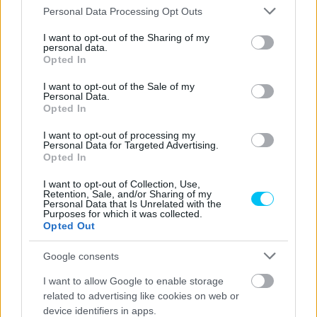
Please note that this website/app uses one or more Google
Personal Data Processing Opt Outs
services and may gather and store information including but
not limited to your visit or usage behaviour. You may click to
I want to opt-out of the Sharing of my
Előző cikk
Következő cikk
personal data.
grant or deny consent to Google and its third-party tags to
Marc Márquez Bagnaia
Szívmelengető: megjelent az
Opted In
use your data for below specified purposes in below Google
szenvedéséről: Fájdalmas így
első kép Dettwilerről a
consent section.
látni
horrorbukás óta
I want to opt-out of the Sale of my
Personal Data.
Opted In
I want to opt-out of processing my
Personal Data for Targeted Advertising.
Opted In
I want to opt-out of Collection, Use,
Retention, Sale, and/or Sharing of my
Personal Data that Is Unrelated with the
Purposes for which it was collected.
Opted Out
Szántó Dávid
Google consents
I want to allow Google to enable storage
related to advertising like cookies on web or
- Advertisment -
device identifiers in apps.