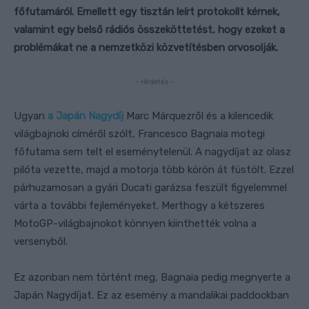
főfutamáról. Emellett egy tisztán leírt protokollt kérnek,
valamint egy belső rádiós összeköttetést, hogy ezeket a
problémákat ne a nemzetközi közvetítésben orvosolják.
- Hirdetés -
Ugyan
a Japán Nagydíj
Marc Márquezről és a kilencedik
világbajnoki címéről szólt, Francesco Bagnaia motegi
főfutama sem telt el eseménytelenül. A nagydíjat az olasz
pilóta vezette, majd a motorja több körön át füstölt. Ezzel
párhuzamosan a gyári Ducati garázsa feszült figyelemmel
várta a további fejleményeket. Merthogy a kétszeres
MotoGP-világbajnokot könnyen kiinthették volna a
versenyből.
Ez azonban nem történt meg, Bagnaia pedig megnyerte a
Japán Nagydíjat. Ez az esemény a mandalikai paddockban