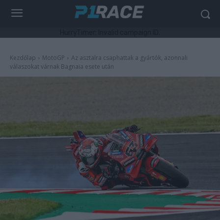
HurryTimer: Invalid campaign ID.
Kezdőlap
MotoGP
Az asztalra csaphattak a gyártók, azonnali
válaszokat várnak Bagnaia esete után