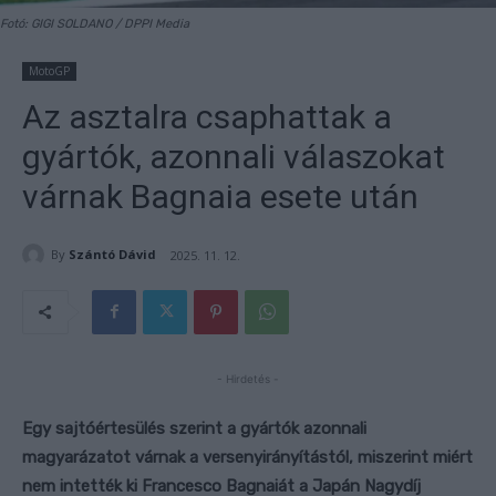
Fotó: GIGI SOLDANO / DPPI Media
MotoGP
Az asztalra csaphattak a
gyártók, azonnali válaszokat
várnak Bagnaia esete után
By
Szántó Dávid
2025. 11. 12.
- Hirdetés -
Egy sajtóértesülés szerint a gyártók azonnali
magyarázatot várnak a versenyirányítástól, miszerint miért
nem intették ki Francesco Bagnaiát a Japán Nagydíj