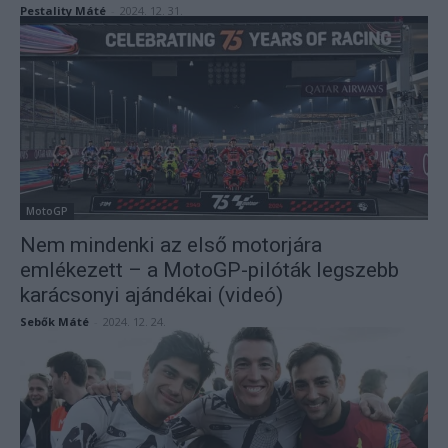
Pestality Máté
-
2024. 12. 31.
MotoGP
Nem mindenki az első motorjára
emlékezett – a MotoGP-pilóták legszebb
karácsonyi ajándékai (videó)
Sebők Máté
-
2024. 12. 24.