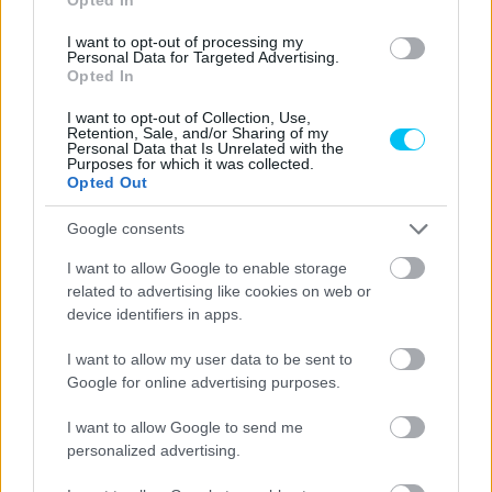
I want to opt-out of processing my
Personal Data for Targeted Advertising.
Opted In
MotoGP
I want to opt-out of Collection, Use,
Majdnem elhányta magát a Ducati újonca,
Retention, Sale, and/or Sharing of my
Personal Data that Is Unrelated with the
annyira ideges volt a teszt előtt
Purposes for which it was collected.
Opted Out
Sebők Máté
-
2024. 11. 20.
Google consents
I want to allow Google to enable storage
related to advertising like cookies on web or
device identifiers in apps.
I want to allow my user data to be sent to
Google for online advertising purposes.
MotoGP
I want to allow Google to send me
Martín bukott az Apriliával, Bastianini
personalized advertising.
rommá törte a KTM-et, Álex Márquez zárt