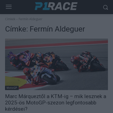
Címkék
Fermín Aldeguer
Címke:
Fermín Aldeguer
MotoGP
Marc Márqueztől a KTM-ig – mik lesznek a
2025-ös MotoGP-szezon legfontosabb
kérdései?