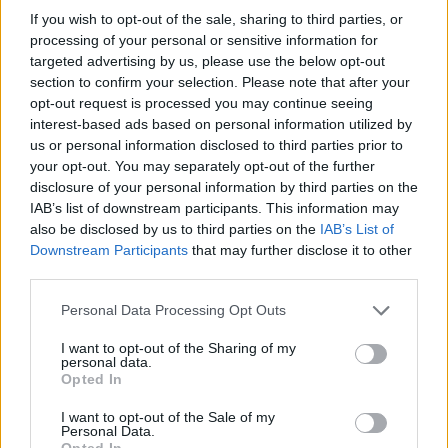
If you wish to opt-out of the sale, sharing to third parties, or
Pestality Máté
-
2024. 11. 30.
processing of your personal or sensitive information for
targeted advertising by us, please use the below opt-out
section to confirm your selection. Please note that after your
opt-out request is processed you may continue seeing
interest-based ads based on personal information utilized by
us or personal information disclosed to third parties prior to
your opt-out. You may separately opt-out of the further
disclosure of your personal information by third parties on the
IAB’s list of downstream participants. This information may
Moto2
also be disclosed by us to third parties on the
IAB’s List of
Downstream Participants
that may further disclose it to other
Martín nem követi Bagnaia példáját? –
third parties.
megjelent a MotoGP előzetes 2025-ös
nevezési listája
Please note that this website/app uses one or more Google
Personal Data Processing Opt Outs
services and may gather and store information including but
Pestality Máté
-
2024. 11. 21.
not limited to your visit or usage behaviour. You may click to
I want to opt-out of the Sharing of my
personal data.
grant or deny consent to Google and its third-party tags to
Opted In
use your data for below specified purposes in below Google
consent section.
I want to opt-out of the Sale of my
Personal Data.
Opted In