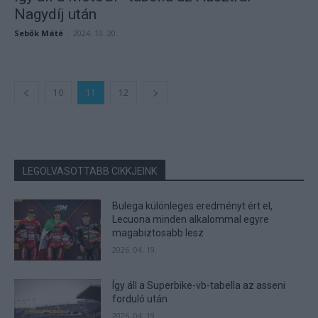
Nagydíj után
Sebők Máté
-
2024. 10. 20.
10
11
12
LEGOLVASOTTABB CIKKJEINK
Bulega különleges eredményt ért el,
Lecuona minden alkalommal egyre
magabiztosabb lesz
2026. 04. 19.
Így áll a Superbike-vb-tabella az asseni
forduló után
2026. 04. 19.