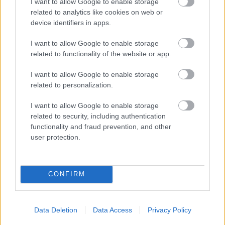
I want to allow Google to enable storage
az élen a teszten
related to analytics like cookies on web or
Sebők Máté
-
2024. 11. 19.
device identifiers in apps.
I want to allow Google to enable storage
related to functionality of the website or app.
I want to allow Google to enable storage
related to personalization.
I want to allow Google to enable storage
related to security, including authentication
Moto2
functionality and fraud prevention, and other
Belesérült meggondolatlan manőverébe a
user protection.
jövőre már a MotoGP-ben versenyző
Aldeguer
Sebők Máté
-
2024. 10. 27.
CONFIRM
Data Deletion
Data Access
Privacy Policy