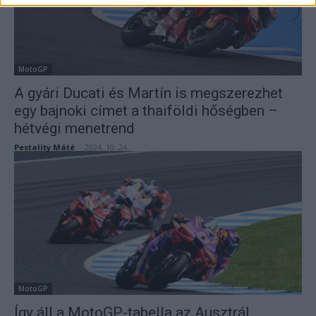
MotoGP
A gyári Ducati és Martín is megszerezhet
egy bajnoki címet a thaiföldi hőségben –
hétvégi menetrend
Pestality Máté
-
2024. 10. 24.
MotoGP
Így áll a MotoGP-tabella az Ausztrál