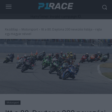
HurryTimer: Invalid campaign ID.
Kezdőlap
Motorsport
Itt a 80. Daytona 200 nevezési listája – rajta
egy magyar névvel
Motorsport