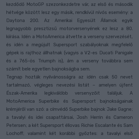
kezdődő MotoGP szezonkezdetre vár, az első és második
hétvége között lesz egy másik, rendkívül nívós esemény: a
Daytona 200. Az Amerikai Egyesült Államok egyik
legnagyobb presztizsű motorversenyének ez lesz a 80.
kiírása. Idén a MotoAmerica átvette a verseny szervezését,
és idén a megújult Supersport szabályoknak megfelelő
gépek is rajthoz állhatnak (vagyis a V2-es Ducati Panigale
és a 765-ös Triumph is), ám a verseny továbbra sem
számít bele egyetlen bajnokságba sem.
Tegnap hozták nyilvánosságra az idén csak 50 nevet
tartalmazó, végleges nevezési listát – amelyen újfent
Észak-Amerika legkiválóbb versenyzőit találjuk. A
MotoAmerica Superbike és Supersport bajnokságainak
krémjéről van szó: a címvédő Superbike bajnok Jake Gagne;
a tavalyi és idei csapattársai, Josh Herrin és Cameron
Petersen; a két Supersport éllovas Richie Escalante és Sam
Lochoff; valamint két korábbi győztes: a tavalyi első