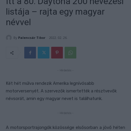
Itt a 80. Daytona 200 nevezési
listája – rajta egy magyar
névvel
By
Palencsár Tibor
2022. 02. 26.
- Hirdetés -
Két hét múlva rendezik Amerika legnívósabb
motorversenyét. A szervezők ismertették a résztvevők
névsorát, amin egy magyar nevet is találhatunk.
- Hirdetés -
A motorsportrajongók közössége elsősorban a jövő héten