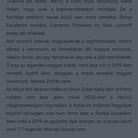
Truelove (és fivére, Matt); a cseh utcai versenyző Kamil
Holan; hogy csak a legismertebbeket mondjuk. De a
fentébb említett nevek közül sem mind amerikai: Richie
Escalante mexikói, Cameron Petersen és Sam Lochoff
pedig dél-afrikaiak.
Ami viszont nekünk, magyaroknak a legfontosabb: újfent
elindul a versenyen az Amerikában élő magyar motoros,
Halász Antal, aki egy Yamahával vág neki a 200 mérföldnek.
Ő lesz az egyetlen magyar induló: nem lesz ott a 2019-ben
remeklő Győrfi Alen; ahogyan a másik amerikai magyar
versenyző, Nemes Zoltán sem.
Az előző két kiíráson brillírozó Sean Dylan Kelly idén érthető
módon nem lesz jelen: mivel 2022-ben a Moto2
világbajnokságon fog indulni, a Katari és Indonéz Nagydíjak
közötti hétvégén már nem férne bele a floridai küzdelem.
Nem indul a 2019-es győztes Kyle Wyman, és a tavaly részt
vevő TT-legenda Michael Dunlop sem.