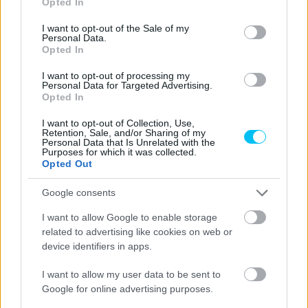
Opted In
interneten, a MotoAmerica fizetős online platformján lehet
use your data for below specified purposes in below Google
megtekinteni.
consent section.
I want to opt-out of the Sale of my
Personal Data.
Fotó: MotoAmerica / Brian J. Nelson
Opted In
I want to opt-out of processing my
Personal Data for Targeted Advertising.
Opted In
I want to opt-out of Collection, Use,
Retention, Sale, and/or Sharing of my
Personal Data that Is Unrelated with the
Előző cikk
Következő cikk
Purposes for which it was collected.
Pablo Nieto jobbkeze irányítja
Quartararo: „Marquez ellen
Opted Out
idén a VR46 Moto2-es
nyerni mindig nagyobb öröm”
alakulatát
Google consents
I want to allow Google to enable storage
related to advertising like cookies on web or
device identifiers in apps.
I want to allow my user data to be sent to
Google for online advertising purposes.