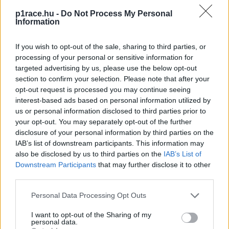
229
Darren James
CAN
Yamaha
p1race.hu -
Do Not Process My Personal
Information
230
Mark Haye
USA
Suzuki
291
Stephen Hoffmann
USA
Yamaha
If you wish to opt-out of the sale, sharing to third parties, or
303
Timothée Monot
FRA
Yamaha
processing of your personal or sensitive information for
targeted advertising by us, please use the below opt-out
332
Arthur Aznavuryan
USA
Yamaha
section to confirm your selection. Please note that after your
444
Harry Truelove
GBR
Yamaha
opt-out request is processed you may continue seeing
interest-based ads based on personal information utilized by
458
Tim Haye
USA
Yamaha
us or personal information disclosed to third parties prior to
618
Alexander Spellman
USA
Yamaha
your opt-out. You may separately opt-out of the further
disclosure of your personal information by third parties on the
678
Walter French
USA
Suzuki
IAB’s list of downstream participants. This information may
901
Shawn Veisz
USA
Triumph
also be disclosed by us to third parties on the
IAB’s List of
Downstream Participants
that may further disclose it to other
975
Halász Antal
HUN
Yamaha
third parties.
Az edzések és az időmérők március 10-én és 11-én
Please note that this website/app uses one or more Google
Personal Data Processing Opt Outs
services and may gather and store information including but
(csütörtök és péntek), a verseny pedig március 12-én,
not limited to your visit or usage behaviour. You may click to
I want to opt-out of the Sharing of my
szombaton kerül megrendezésre. A versenyt kizárólag
personal data.
grant or deny consent to Google and its third-party tags to