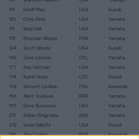
96
Brandon Paasch
USA
Triumph
99
Geoff May
USA
Suzuki
101
Chris Peris
USA
Yamaha
111
Reid Hall
USA
Yamaha
113
Sheridan Morais
POR
Yamaha
124
Scott Briody
USA
Suzuki
145
Jose Lloreda
COL
Yamaha
171
Ray Hofman
USA
Yamaha
174
Kamil Holan
CZE
Ducati
176
Vincent Levillain
FRA
Kawasaki
196
Matt Truelove
GBR
Yamaha
197
Gene Buonomo
USA
Yamaha
211
Rober Ringnalda
GBR
Yamaha
212
Israel Gillette
USA
Ducati
216
Alex Coelho
POR
Kawasaki