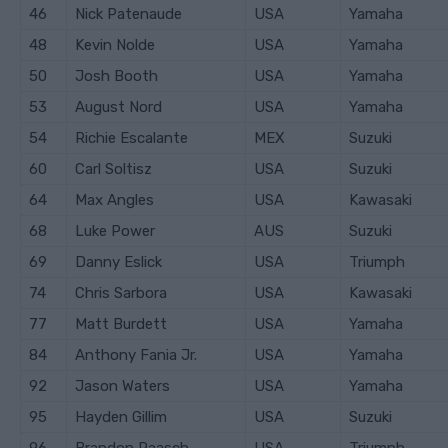
46
Nick Patenaude
USA
Yamaha
48
Kevin Nolde
USA
Yamaha
50
Josh Booth
USA
Yamaha
53
August Nord
USA
Yamaha
54
Richie Escalante
MEX
Suzuki
60
Carl Soltisz
USA
Suzuki
64
Max Angles
USA
Kawasaki
68
Luke Power
AUS
Suzuki
69
Danny Eslick
USA
Triumph
74
Chris Sarbora
USA
Kawasaki
77
Matt Burdett
USA
Yamaha
84
Anthony Fania Jr.
USA
Yamaha
92
Jason Waters
USA
Yamaha
95
Hayden Gillim
USA
Suzuki