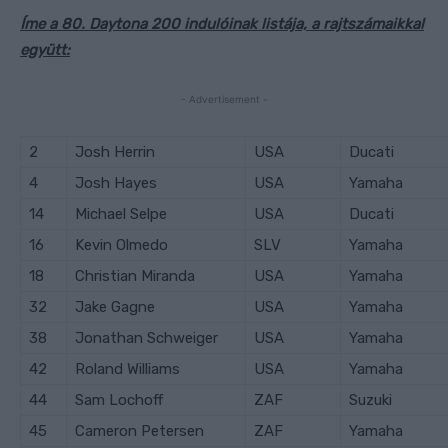
Íme a 80. Daytona 200 indulóinak listája, a rajtszámaikkal
együtt:
- Advertisement -
2
Josh Herrin
USA
Ducati
4
Josh Hayes
USA
Yamaha
14
Michael Selpe
USA
Ducati
16
Kevin Olmedo
SLV
Yamaha
18
Christian Miranda
USA
Yamaha
32
Jake Gagne
USA
Yamaha
38
Jonathan Schweiger
USA
Yamaha
42
Roland Williams
USA
Yamaha
44
Sam Lochoff
ZAF
Suzuki
45
Cameron Petersen
ZAF
Yamaha