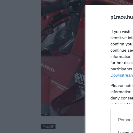
p1race.hu
If you wish 
sensitive in
confirm you
continue se
information 
further disc
participants
Downstream 
Please note
information 
deny consent
in below Go
Persona
MotoGP
I want t