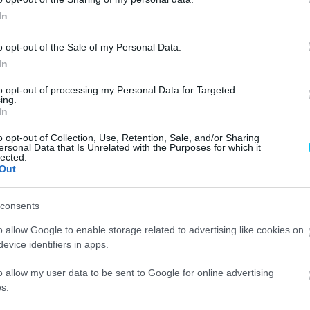
rit versenyző van,
In
egyetlen”
o opt-out of the Sale of my Personal Data.
In
to opt-out of processing my Personal Data for Targeted
ing.
In
o opt-out of Collection, Use, Retention, Sale, and/or Sharing
ersonal Data that Is Unrelated with the Purposes for which it
lected.
Out
ecco Bagnaia a legesélyesebb arra, hogy az idei
rsenyző szerint azonban, nem ő az egyetlen
consents
o allow Google to enable storage related to advertising like cookies on
evice identifiers in apps.
gy lecsúszott a világbajnoki elsőségről. A rendkívül
ott, hogy őt szeretnék látni idén az összetett ranglista
o allow my user data to be sent to Google for online advertising
s.
 más versenyzők ugyanolyan erősek lehetnek, mint ő, és