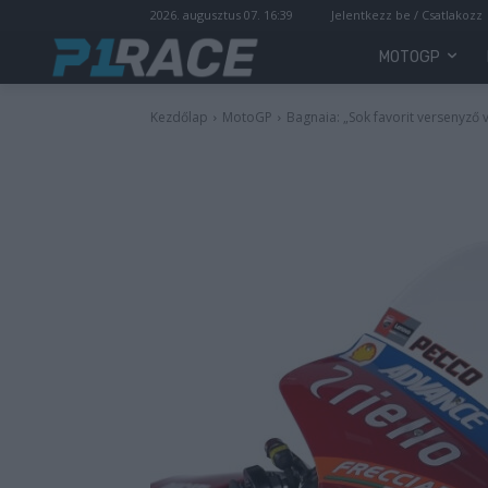
2026. augusztus 07. 16:39
Jelentkezz be / Csatlakozz
MOTOGP
Kezdőlap
MotoGP
Bagnaia: „Sok favorit versenyző 