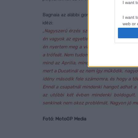
I want 
Bagnaia az alábbi gondolatokat fogalmazta
I want t
idézi:
web or d
„Nagyszerű érzés számomra, hogy esélyesn
I want t
én vagyok az egyetlen. nagyon sokan vagyu
or app.
én nyertem meg a világbajnoki címet tavaly
a trófeát. Nem tudom, ki lesz a legerősebb 
I want t
mind az Aprilia, mind pedig a Suzuki nag
I want t
mert a Ducatinál ez nem így működik. nagyon
authenti
idény második fele számomra, és hogy a több
Ennél a csapatnál mindenki hangot adhat a
az utóbbi két évben mindenki boldogult.
senkinek nem okoz problémát. Nagyon jó mu
Fotó: MotoGP Media