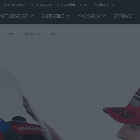
Szerzői jogok
Impresszum
Adatvédelmi elvek
Médiaajánlat
MOTORSPORT
SUPERBIKE
MAGYAROK
OFFROAD
van, nem én vagyok az egyetlen”