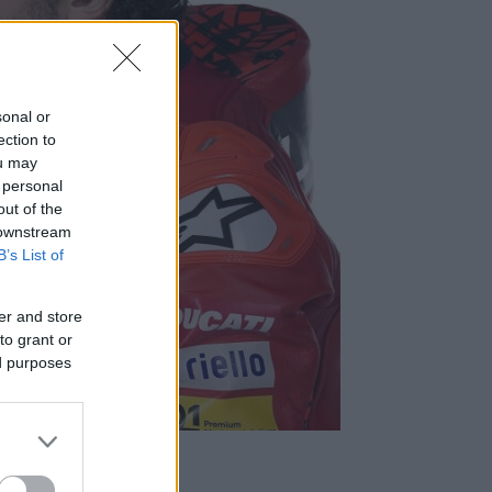
sonal or
ection to
ou may
 personal
out of the
 downstream
B’s List of
er and store
to grant or
ed purposes