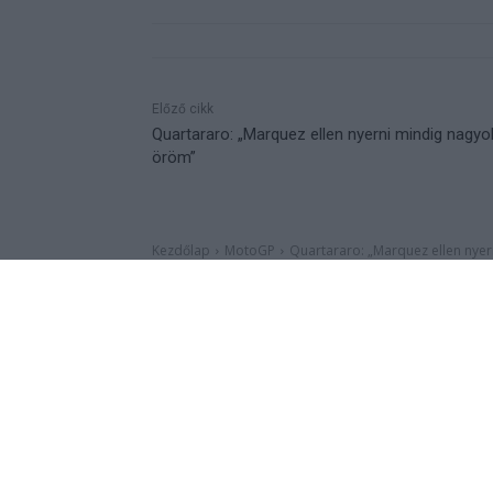
Előző cikk
Quartararo: „Marquez ellen nyerni mindig nagy
öröm”