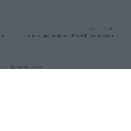
Következő cikk
obb
Lorenzo új szerepben a MotoGP-paddockban