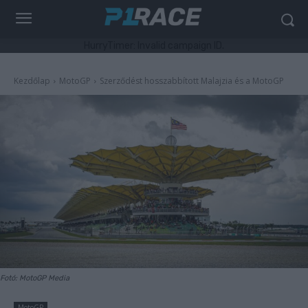
HurryTimer: Invalid campaign ID.
Kezdőlap
MotoGP
Szerződést hosszabbított Malajzia és a MotoGP
Fotó: MotoGP Media
MotoGP