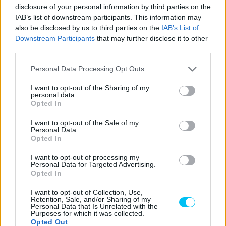
disclosure of your personal information by third parties on the
IAB’s list of downstream participants. This information may
also be disclosed by us to third parties on the
IAB’s List of
Downstream Participants
that may further disclose it to other
third parties.
Előző cikk
Következő cikk
Dani Pedrosa 2022-ben
A Michelin mossa kezeit
Please note that this website/app uses one or more Google
Personal Data Processing Opt Outs
autóversenyzőként debütál
Márquez balesete kapcsán
services and may gather and store information including but
not limited to your visit or usage behaviour. You may click to
I want to opt-out of the Sharing of my
personal data.
grant or deny consent to Google and its third-party tags to
Opted In
use your data for below specified purposes in below Google
consent section.
I want to opt-out of the Sale of my
Personal Data.
Opted In
I want to opt-out of processing my
Personal Data for Targeted Advertising.
Opted In
I want to opt-out of Collection, Use,
Varga Ákos
Retention, Sale, and/or Sharing of my
Personal Data that Is Unrelated with the
https://p1race.hu
Purposes for which it was collected.
Opted Out
Valentino Rossin nőttem fel, és szerintem ő marad "A" kedvenc