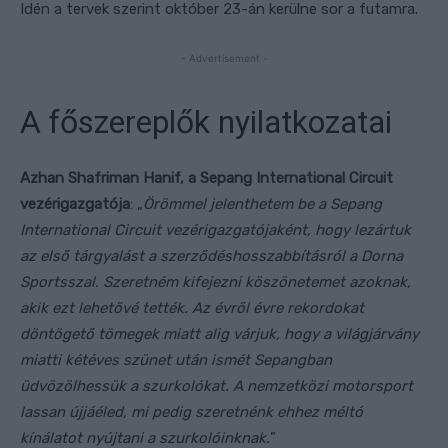
Idén a tervek szerint október 23-án kerülne sor a futamra.
- Advertisement -
A főszereplők nyilatkozatai
Azhan Shafriman Hanif, a Sepang International Circuit
vezérigazgatója
: „
Örömmel jelenthetem be a Sepang
International Circuit vezérigazgatójaként, hogy lezártuk
az első tárgyalást a szerződéshosszabbításról a Dorna
Sportsszal. Szeretném kifejezni köszönetemet azoknak,
akik ezt lehetővé tették. Az évről évre rekordokat
döntögető tömegek miatt alig várjuk, hogy a világjárvány
miatti kétéves szünet után ismét Sepangban
üdvözölhessük a szurkolókat. A nemzetközi motorsport
lassan újjáéled, mi pedig szeretnénk ehhez méltó
kínálatot nyújtani a szurkolóinknak.
”