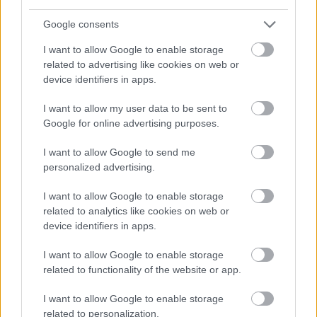
versenyzőm. De a MotoGP sem csak és kizárólag ő, hát még az
Google consents
egyetemes motorversenyzés világa! Gyárilag, az egyik
végzettségem szerint olasz-spanyol szakos tanár vagyok, így
I want to allow Google to enable storage
be is tudjátok viszonylag könnyen lőni, merrefelé irányul
related to advertising like cookies on web or
alapvetően az érdeklődésem... :)
device identifiers in apps.
I want to allow my user data to be sent to
Google for online advertising purposes.
- Advertisment -
I want to allow Google to send me
personalized advertising.
I want to allow Google to enable storage
related to analytics like cookies on web or
device identifiers in apps.
I want to allow Google to enable storage
related to functionality of the website or app.
I want to allow Google to enable storage
related to personalization.