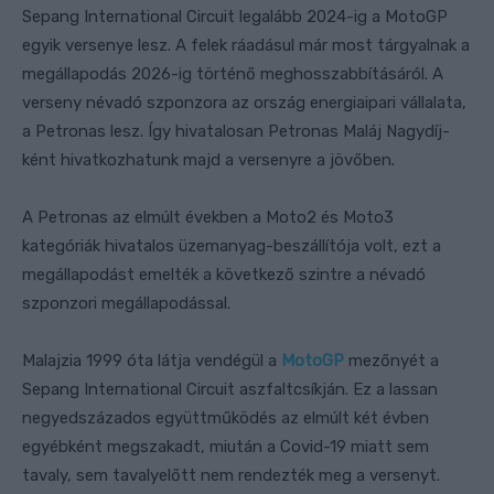
Sepang International Circuit legalább 2024-ig a MotoGP
egyik versenye lesz. A felek ráadásul már most tárgyalnak a
megállapodás 2026-ig történő meghosszabbításáról. A
verseny névadó szponzora az ország energiaipari vállalata,
a Petronas lesz. Így hivatalosan Petronas Maláj Nagydíj-
ként hivatkozhatunk majd a versenyre a jövőben.
A Petronas az elmúlt években a Moto2 és Moto3
kategóriák hivatalos üzemanyag-beszállítója volt, ezt a
megállapodást emelték a következő szintre a névadó
szponzori megállapodással.
Malajzia 1999 óta látja vendégül a
MotoGP
mezőnyét a
Sepang International Circuit aszfaltcsíkján. Ez a lassan
negyedszázados együttműködés az elmúlt két évben
egyébként megszakadt, miután a Covid-19 miatt sem
tavaly, sem tavalyelőtt nem rendezték meg a versenyt.