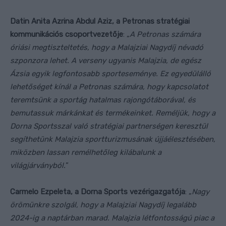
Datin Anita Azrina Abdul Aziz, a Petronas stratégiai
kommunikációs csoportvezetője
: „
A Petronas számára
óriási megtiszteltetés, hogy a Malajziai Nagydíj névadó
szponzora lehet. A verseny ugyanis Malajzia, de egész
Ázsia egyik legfontosabb sporteseménye. Ez egyedülálló
lehetőséget kínál a Petronas számára, hogy kapcsolatot
teremtsünk a sportág hatalmas rajongótáborával, és
bemutassuk márkánkat és termékeinket. Reméljük, hogy a
Dorna Sportsszal való stratégiai partnerségen keresztül
segíthetünk Malajzia sportturizmusának újjáélesztésében,
miközben lassan remélhetőleg kilábalunk a
világjárványból.
”
Carmelo Ezpeleta, a Dorna Sports vezérigazgatója
: „
Nagy
örömünkre szolgál, hogy a Malajziai Nagydíj legalább
2024-ig a naptárban marad. Malajzia létfontosságú piac a