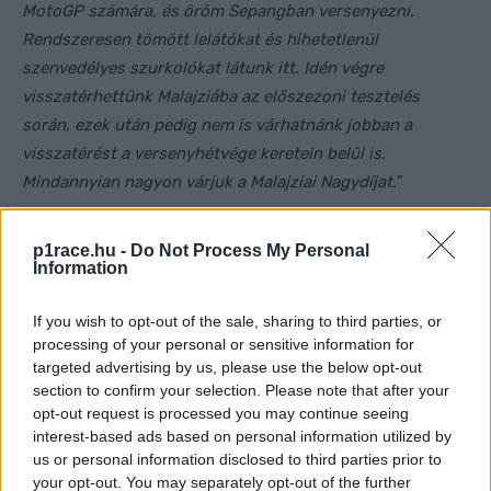
MotoGP számára, és öröm Sepangban versenyezni.
Rendszeresen tömött lelátókat és hihetetlenül
szenvedélyes szurkolókat látunk itt. Idén végre
visszatérhettünk Malajziába az előszezoni tesztelés
során, ezek után pedig nem is várhatnánk jobban a
visszatérést a versenyhétvége keretein belül is.
Mindannyian nagyon várjuk a Malajziai Nagydíjat.
”
Ezpeleta a MotoGP és a Petronas partnerségét a
p1race.hu -
Do Not Process My Personal
következőképpen foglalta össze
: „
Nagyon örülünk annak
Information
is, hogy egy olyan márkával dolgozhatunk együtt, mint a
If you wish to opt-out of the sale, sharing to third parties, or
Petronas. Az ő jelenlétük egyet jelent a kiválósággal és a
processing of your personal or sensitive information for
sikerrel, és nagyszerűen képviselik Malajziát a világban.. A
targeted advertising by us, please use the below opt-out
Maláj Nagydíjnak nem is lehetne jobb névadó szponzora.
section to confirm your selection. Please note that after your
Ők is főszereplői ennek a megállapodásnak.
„
opt-out request is processed you may continue seeing
interest-based ads based on personal information utilized by
us or personal information disclosed to third parties prior to
your opt-out. You may separately opt-out of the further
CIMKÉK
Maláj Nagydíj
Malajzia
Petronas
Sepang