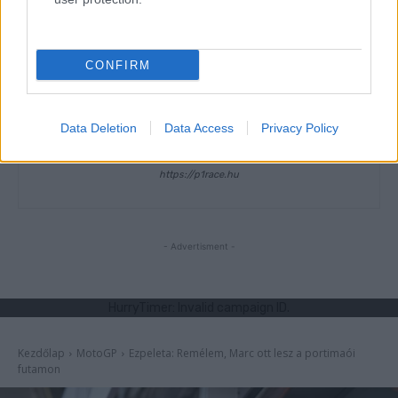
CONFIRM
Data Deletion
Data Access
Privacy Policy
Börcsök Réka
https://p1race.hu
- Advertisment -