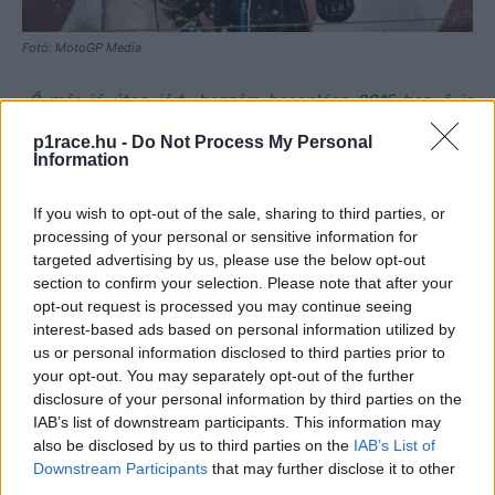
Fotó: MotoGP Media
„Ő már jó úton járt, hozzám hasonlóan 2015-ben ő is
dobogóra állt, és egymást hajtottuk, hogy jobbak legyünk
p1race.hu -
Do Not Process My Personal
és egészségesen táplálkozzunk. Neki volt jogosítványa,
Information
így el tudott vinni az edzésekre”
– mondta el
Bagnaia
If you wish to opt-out of the sale, sharing to third parties, or
Baldassariról.
processing of your personal or sensitive information for
targeted advertising by us, please use the below opt-out
section to confirm your selection. Please note that after your
opt-out request is processed you may continue seeing
interest-based ads based on personal information utilized by
us or personal information disclosed to third parties prior to
your opt-out. You may separately opt-out of the further
disclosure of your personal information by third parties on the
IAB’s list of downstream participants. This information may
also be disclosed by us to third parties on the
IAB’s List of
Downstream Participants
that may further disclose it to other
third parties.