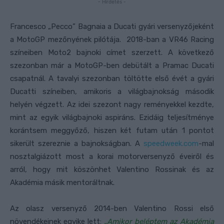
- Hirdetés -
Francesco „Pecco” Bagnaia a Ducati gyári versenyzőjeként
a MotoGP mezőnyének pilótája. 2018-ban a VR46 Racing
színeiben Moto2 bajnoki címet szerzett. A következő
szezonban már a MotoGP-ben debütált a Pramac Ducati
csapatnál. A tavalyi szezonban töltötte első évét a gyári
Ducatti színeiben, amikoris a világbajnokság második
helyén végzett. Az idei szezont nagy reményekkel kezdte,
mint az egyik világbajnoki aspiráns. Ezidáig teljesítménye
korántsem meggyőző, hiszen két futam után 1 pontot
sikerült szereznie a bajnokságban. A
speedweek.com
-mal
nosztalgiázott most a korai motorversenyző éveiről és
arról, hogy mit köszönhet Valentino Rossinak és az
Akadémia másik mentoráltnak.
Az olasz versenyző 2014-ben Valentino Rossi első
növendékeinek egyike lett:
„Amikor beléptem az Akadémia