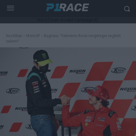
HurryTimer: Invalid campaign ID.
Kezdőlap
MotoGP
Bagnaia: "Valentino Rossi rengeteget segített
nekem"