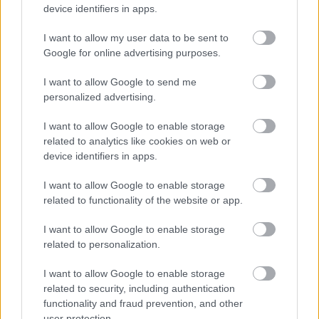
versenyzőjének:
„Valentino sokat segített nekem,
device identifiers in apps.
támogatott abban, hogy jobb versenyző legyek és
I want to allow my user data to be sent to
érettebb, segített abban, hogy okosabb legyek és
Google for online advertising purposes.
megértsem, mi a fontos”
– mondta el a kilencszeres
világbajnokról a Moto2 2018-as bajnoka.
I want to allow Google to send me
personalized advertising.
FORRÁS
speedweek.com
I want to allow Google to enable storage
CIMKÉK
Francesco Bagnaia
Lorenzo Baldassari
MotoGP
related to analytics like cookies on web or
device identifiers in apps.
Valentino Rossi
VR46 Akadémia
I want to allow Google to enable storage
related to functionality of the website or app.
I want to allow Google to enable storage
Előző cikk
Következő cikk
related to personalization.
Ezpeleta: Remélem, Marc ott
Gardner még mindig csak
lesz a portimaói futamon
tanul a MotoGP-ben
I want to allow Google to enable storage
related to security, including authentication
functionality and fraud prevention, and other
user protection.