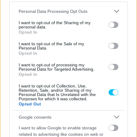
Please note that this website/app uses one or more Google
Personal Data Processing Opt Outs
services and may gather and store information including but
not limited to your visit or usage behaviour. You may click to
I want to opt-out of the Sharing of my
personal data.
grant or deny consent to Google and its third-party tags to
Opted In
use your data for below specified purposes in below Google
consent section.
I want to opt-out of the Sale of my
Personal Data.
Opted In
I want to opt-out of processing my
Personal Data for Targeted Advertising.
Opted In
I want to opt-out of Collection, Use,
Retention, Sale, and/or Sharing of my
Personal Data that Is Unrelated with the
Purposes for which it was collected.
Opted Out
Fotó: MotoGP Media
Google consents
I want to allow Google to enable storage
Valentino Rossi is hatalmas segítség volt a Ducati
related to advertising like cookies on web or