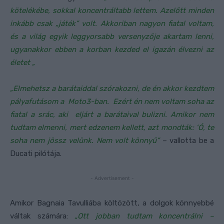
kötelékébe, sokkal koncentráltabb lettem. Azelőtt minden
inkább csak „játék” volt. Akkoriban nagyon fiatal voltam,
és a világ egyik leggyorsabb versenyzője akartam lenni,
ugyanakkor ebben a korban kezded el igazán élvezni az
életet „
„Elmehetsz a barátaiddal szórakozni, de én akkor kezdtem
pályafutásom a Moto3-ban. Ezért én nem voltam soha az
fiatal a srác, aki eljárt a barátaival bulizni. Amikor nem
tudtam elmenni, mert edzenem kellett, azt mondták: ‘Ó, te
soha nem jössz velünk. Nem volt könnyű”
– vallotta be a
Ducati pilótája.
- Advertisement -
Amikor Bagnaia Tavulliába költözött, a dolgok könnyebbé
váltak számára:
„Ott jobban tudtam koncentrálni –