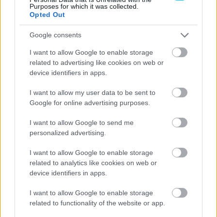
PrüstelGP
501
6
Purposes for which it was collected.
Opted Out
Tatsuki
Leopard
2’04.
0.60
5
HONDA
SUZUKI
Racing
563
8
Google consents
Sergio
GASGAS
2’05.
1.05
I want to allow Google to enable storage
6
GASGAS
GARCIA
Aspar
005
0
related to advertising like cookies on web or
device identifiers in apps.
SIC58
Riccardo
2’05.1
1.18
7
Squadra
HONDA
I want to allow my user data to be sent to
ROSSI
37
2
Corse
Google for online advertising purposes.
VisionTrack
2’05.
1.24
8
Scott OGDEN
HONDA
I want to allow Google to send me
Racing
202
7
personalized advertising.
Izan
GASGAS
2’05.
1.35
9
GASGAS
I want to allow Google to enable storage
GUEVARA
Aspar
311
6
related to analytics like cookies on web or
Ayumu
Sterilgarda
HUSQVA
2’05.
1.44
device identifiers in apps.
10
SASAKI
Max
RNA
395
0
I want to allow Google to enable storage
Andrea
Rivacold
2’05.
1.65
related to functionality of the website or app.
11
HONDA
MIGNO
Snipers
608
3