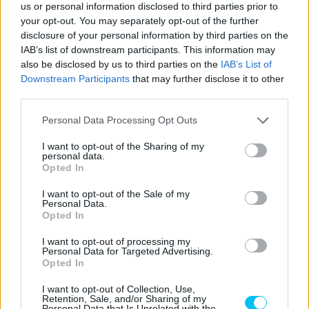
us or personal information disclosed to third parties prior to
holnap a rajtlámpák kialvását.
your opt-out. You may separately opt-out of the further
A Red Bull Rookies Cup tavalyi győztese,
David Alonso
az
disclosure of your personal information by third parties on the
IAB’s list of downstream participants. This information may
utolsó előtti helyet szerezte meg – ami technikailag az
also be disclosed by us to third parties on the
IAB’s List of
utolsó, mivel a harmadik szabadedzésen bukó Taiyo
Downstream Participants
that may further disclose it to other
Furusato kihagyta a kvalifikációt.
third parties.
Please note that this website/app uses one or more Google
Personal Data Processing Opt Outs
Portimao – Moto3 időmérő edzés végeredménye:
services and may gather and store information including but
not limited to your visit or usage behaviour. You may click to
I want to opt-out of the Sharing of my
personal data.
grant or deny consent to Google and its third-party tags to
Red Bull KTM
2’03.
Opted In
1
Deniz ÖNCÜ
KTM
use your data for below specified purposes in below Google
Tech3
955
consent section.
I want to opt-out of the Sale of my
Honda Team
2’03.
0.01
Personal Data.
2
Mario AJI
HONDA
Opted In
Asia
972
7
SIC58
I want to opt-out of processing my
Lorenzo
2’04.
0.49
Personal Data for Targeted Advertising.
3
Squadra
HONDA
Opted In
FELLON
447
2
Corse
I want to opt-out of Collection, Use,
CFMOTO
2’04.
0.54
Retention, Sale, and/or Sharing of my
4
Carlos TATAY
CFMOTO
Personal Data that Is Unrelated with the