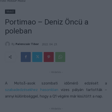
Fotó: MotoGP Media
Moto3
Portimao – Deniz Öncü a
poleban
By
Palencsár Tibor
2022. 04. 23.
- Hirdetés -
A Moto3-asok szombati időmérő edzését a
szabadedzésekhez hasonlóan
vizes pályán tartották –
annyi különbséggel, hogy a Q1 végére már kisütött a nap.
- Hirdetés -