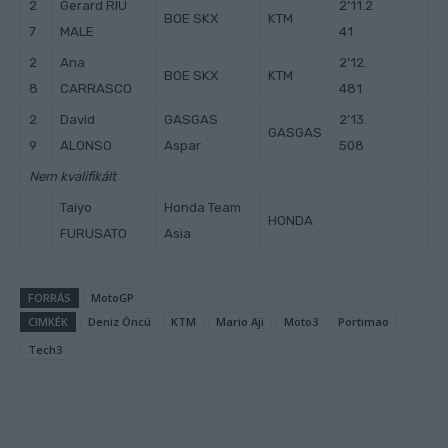
2
Gerard RIU
2’11.2
BOE SKX
KTM
7
MALE
41
2
Ana
2’12.
BOE SKX
KTM
8
CARRASCO
481
2
David
GASGAS
2’13.
GASGAS
9
ALONSO
Aspar
508
Nem kvalifikált
Taiyo
Honda Team
HONDA
FURUSATO
Asia
FORRÁS
MotoGP
CIMKÉK
Deniz Öncü
KTM
Mario Aji
Moto3
Portimao
Tech3