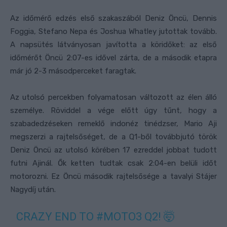
Az időmérő edzés első szakaszából Deniz Öncü, Dennis
Foggia, Stefano Nepa és Joshua Whatley jutottak tovább.
A napsütés látványosan javította a köridőket: az első
időmérőt Öncü 2:07-es idővel zárta, de a második etapra
már jó 2-3 másodperceket faragtak.
Az utolsó percekben folyamatosan változott az élen álló
személye. Röviddel a vége előtt úgy tűnt, hogy a
szabadedzéseken remeklő indonéz tinédzser, Mario Aji
megszerzi a rajtelsőséget, de a Q1-ből továbbjutó török
Deniz Öncü az utolsó körében 17 ezreddel jobbat tudott
futni Ajinál. Ők ketten tudtak csak 2:04-en belüli időt
motorozni. Ez Öncü második rajtelsősége a tavalyi Stájer
Nagydíj után.
CRAZY END TO
#MOTO3
Q2! 🤯