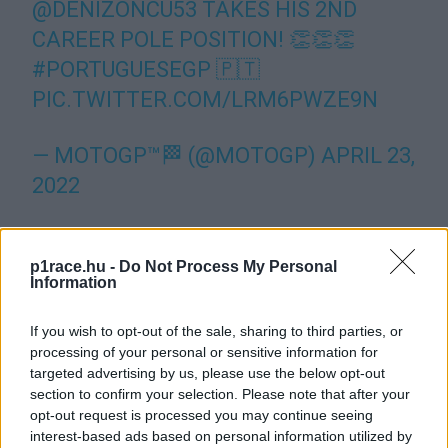
@DENIZONCU53
TAKES HIS 2ND
CAREER POLE POSITION! 👏👏👏
#PORTUGUESEGP
🇵🇹
PIC.TWITTER.COM/LRM6PWZE9N
— MOTOGP™🏁 (@MOTOGP)
APRIL 23,
2022
- Advertisement -
p1race.hu -
Do Not Process My Personal
Information
Az első sort az a francia Lorenzo Fellon teszi teljessé, aki
eddig finoman szólva sem brillírozott: eddigi 22 Moto3-as
If you wish to opt-out of the sale, sharing to third parties, or
nagydíja során mindössze egyetlen pontot szerzett.
processing of your personal or sensitive information for
targeted advertising by us, please use the below opt-out
Az idei futamgyőzteseknek nem ment annyira jól az
section to confirm your selection. Please note that after your
opt-out request is processed you may continue seeing
időmérőn: Sergio Garcia a 6., Andrea Migno és Dennis
interest-based ads based on personal information utilized by
Foggia a 11-12., míg Jaume Masiá a 15. helyről várhatja