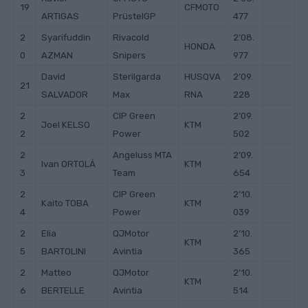
19
CFMOTO
ARTIGAS
PrüstelGP
477
2
Syarifuddin
Rivacold
2’08.
HONDA
0
AZMAN
Snipers
977
David
Sterilgarda
HUSQVA
2’09.
21
SALVADOR
Max
RNA
228
2
CIP Green
2’09.
Joel KELSO
KTM
2
Power
502
2
Angeluss MTA
2’09.
Ivan ORTOLÁ
KTM
3
Team
654
2
CIP Green
2’10.
Kaito TOBA
KTM
4
Power
039
2
Elia
QJMotor
2’10.
KTM
5
BARTOLINI
Avintia
365
2
Matteo
QJMotor
2’10.
KTM
6
BERTELLE
Avintia
514