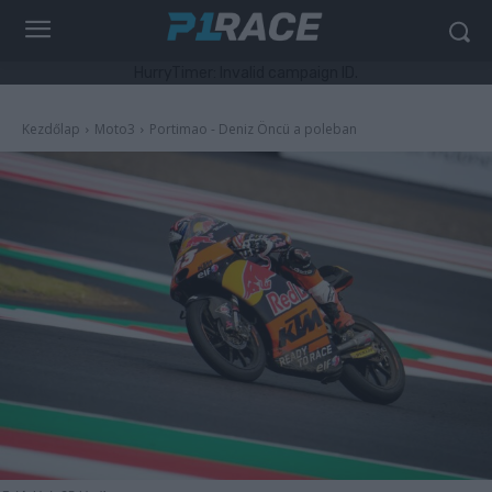
HurryTimer: Invalid campaign ID.
Kezdőlap
Moto3
Portimao - Deniz Öncü a poleban