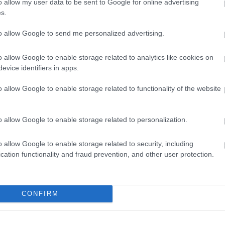
o allow my user data to be sent to Google for online advertising
s.
k a Parabolica kanyar kijáratához. A cél az volt, hogy
rl Fogarty mégis ezt használta ki, amikor a befutó
to allow Google to send me personalized advertising.
 Edwardsra. A győzelmet egyébként eredetileg
 után végül Fogarty lett a tényleges győztes
o allow Google to enable storage related to analytics like cookies on
evice identifiers in apps.
, a Ducatin.
o allow Google to enable storage related to functionality of the website
and, második futam) – 0,005 másodperc
o allow Google to enable storage related to personalization.
lip Island-i sikere során sem döntött több a befutó
r az utolsó körben az 1-es kanyarban az élre került, de
o allow Google to enable storage related to security, including
e előtt visszavette a vezetést. A célegyenesre való
cation functionality and fraud prevention, and other user protection.
ználva épphogy megelőzte a regnáló bajnok Fogartyt. A
ben megszerezte negyedik és egyben utolsó bajnoki
CONFIRM
 Kocinski vezetésével (Superbike, 1997, Monza, első