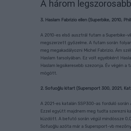
A három legszorosabb
3. Haslam Fabrizio ellen (Superbike, 2010, Ph
A 2010-es első ausztrál futam a Superbike-v
megszerzett győzelme. A futam során folyam
meg megakadályozni Michel Fabrizio. Ám sz
Haslam tarsolyában. Ez volt egyébként Hasla
Haslam legsikeresebb szezonja. Év végén a t
mögött.
2. Sofuoğlu kitart (Supersport 300, 2021, Ka
A 2021-es katalán SSP300-as forduló során 
Ezzel együtt majdnem meg tudta szerezni kar
küzdött. A befutó során végül mindössze 0,
Sofuoğlu azóta már a Supersport-vb mezőnyé