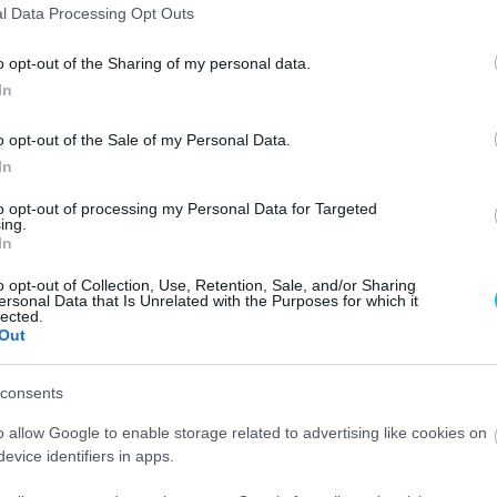
l Data Processing Opt Outs
-ból származik. Ekkor Pierfrancesco Chili hazai pályán
sonlóan mindössze 0,007 másodperccel megelőzve
o opt-out of the Sharing of my personal data.
nzában, miután 1995-ben a 2. futamot is ő nyerte meg.
In
bb mint egy másodperc volt. Miután a második sikánban
o opt-out of the Sale of my Personal Data.
gott, és összehozta ezt a toplistás sikert.
In
, 2016, Losail) – 0,006 másodperc
to opt-out of processing my Personal Data for Targeted
ing.
In
. Ehhez 2016-ba kell visszamennünk, a katari
o opt-out of Collection, Use, Retention, Sale, and/or Sharing
ajnok Kenan Sofuoğluval és az ő Kawasakijával
ersonal Data that Is Unrelated with the Purposes for which it
rból kiérve pedig Smith vezetett. Sofuoglu minden
lected.
Out
lenére végül 0,006 másodperc híján alulmaradt.
consents
o allow Google to enable storage related to advertising like cookies on
evice identifiers in apps.
l (Superbike, 1999, Monza, 2. futam) – 0,005 másodperc