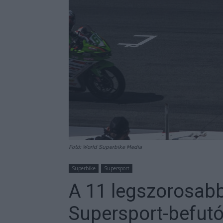
Fotó: World Superbike Media
Superbike
Supersport
A 11 legszorosabb
Supersport-befut