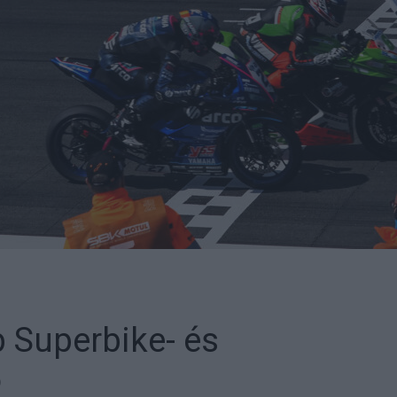
 Superbike- és
ó