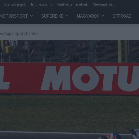
Szerzői jogok
Impresszum
Adatvédelmi elvek
Médiaajánlat
MOTORSPORT
SUPERBIKE
MAGYAROK
OFFROAD
 és Supersport-befutó