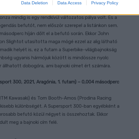
Data Deletion
Data Access
Privacy Policy
nza mindig is egy rendkívül változatos pálya volt. És a
gendás befutót, nem először szerepel a listánkon sem.
ásodperc híján dőlt el a befutó során. Ekkor John
n Slightot utasította maga mögé ezzel az alig látható
madik helyét is, ez a futam a Superbike-világbajnokság
nbség ugyanis hármójuk között is mindössze nyolc
r állhatott dobogóra, ami bajnoki címet ért számára.
rsport 300, 2021, Aragónia, 1. futam) – 0,004 másodperc
MTM Kawasaki) és Tom Booth-Amos (Prodina Racing
gkisebb különbségét. A Supersport 300-ban egyébként a
zorosabb befutó közül négyet is összehoztak. Ekkor
dult meg a bajnoki cím felé.