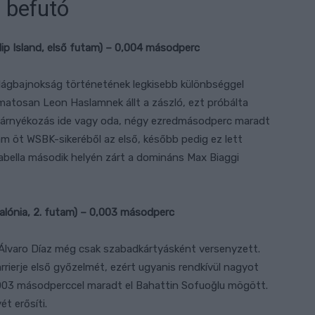
 befutó
illip Island, első futam) – 0,004 másodperc
ilágbajnokság történetének legkisebb különbséggel
atosan Leon Haslamnek állt a zászló, ezt próbálta
élárnyékozás ide vagy oda, négy ezredmásodperc maradt
m öt WSBK-sikeréből az első, később pedig ez lett
abella második helyén zárt a domináns Max Biaggi
talónia, 2. futam) – 0,003 másodperc
Álvaro Díaz még csak szabadkártyásként versenyzett.
rierje első győzelmét, ezért ugyanis rendkívül nagyot
003 másodperccel maradt el Bahattin Sofuoğlu mögött.
t erősíti.