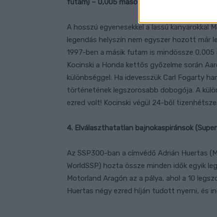
futam) – 0,005 másodperc
A hosszú egyenesekkel a lassú kanyarokkal Mo
legendás helyszín nem egyszer hozott már le
1997-ben a másik futam is mindössze 0,005 m
Kocinski a Honda kettős győzelme során Aaro
különbséggel. Ha idevesszük Carl Fogarty har
történetének legszorosabb dobogója. A külö
ezred volt! Kocinski végül 24-ből tizenhétsze
4. Elválaszthatatlan bajnokaspiránsok (Supe
Az SSP300-ban a címvédő Adrián Huertas (
WorldSSP) hozta össze minden idők egyik le
Motorland Aragón az a pálya, ahol a 10 legs
Huertas négy ezred híján tudott nyerni, és in