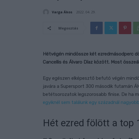
Varga Ákos
2022. 04. 29.
Megosztás
Hétvégén mindössze két ezredmásodperc d
Cancellis és Álvaro Díaz között. Most összeál
Egy egészen elképesztő befutó végén mind
javára a Supersport 300 második futamán Álva
betétsorozatok legszorosabb finise. De ha m
egyiknél sem találunk egy századnál nagyob
Hét ezred fölött a top 