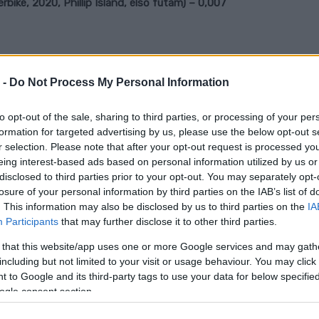
bike, 2020, Phillip Island, első futam) – 0,007
utammal indította útjára a 2020-as szezont. A Phillip
ıoğlué lett a Pata Yamaha with Brixx WorldSBK
 -
Do Not Process My Personal Information
mahás Alex Lowes-t. A befutó során mindössze hét
to opt-out of the sale, sharing to third parties, or processing of your per
formation for targeted advertising by us, please use the below opt-out s
r selection. Please note that after your opt-out request is processed y
ike, 2013, Portugália, első futam) – 0,007 másodperc
eing interest-based ads based on personal information utilized by us or
disclosed to third parties prior to your opt-out. You may separately opt-
epel ezen a listán 2013-ból. Ekkor az olasz Marco
losure of your personal information by third parties on the IAB’s list of
győzte le a portugál hullámvasúton. Maga Melandri
. This information may also be disclosed by us to third parties on the
IA
Participants
that may further disclose it to other third parties.
után a 17. körben az 1-es kanyarban szélesre vette a
és a célegyenesben maga mögé tudta utasítani Guintolit.
 that this website/app uses one or more Google services and may gath
including but not limited to your visit or usage behaviour. You may click 
 befutó során.
 to Google and its third-party tags to use your data for below specifi
ogle consent section.
nza, második futam) – 0,007 másodperc