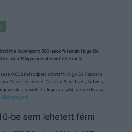
öntött a Supersport 300-asok futamán Hugo De
lítottuk a 11 legszorosabb befutó listáját.
össze 0,002 másodperc döntött Hugo De Cancellis
ro Díazzal szemben. Ez lett a Superbike-, illetve a
egnézzük a további tíz legszorosabb befutó listáját,
b különbséget
!
10-be sem lehetett férni