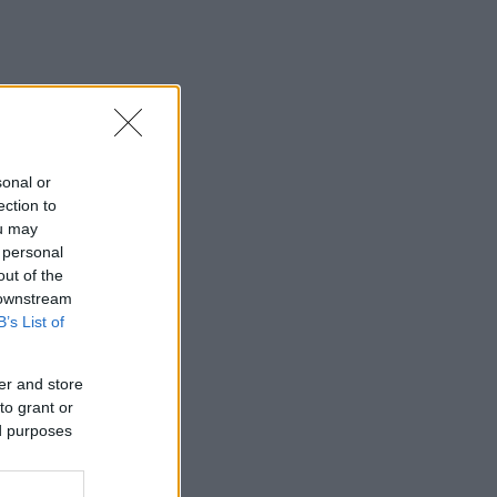
sonal or
ection to
ou may
 personal
out of the
 downstream
B’s List of
er and store
to grant or
ed purposes