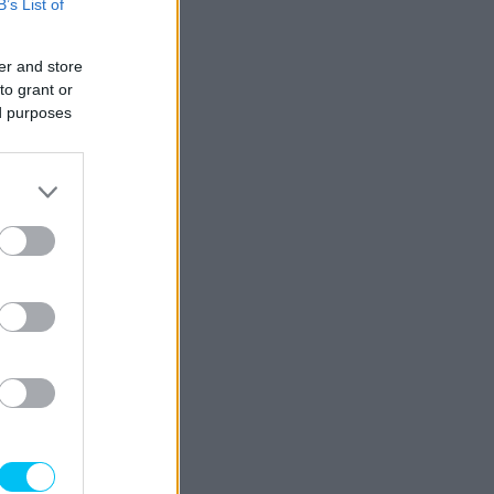
B’s List of
er and store
to grant or
ed purposes