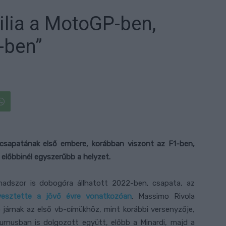
ilia a MotoGP-ben,
-ben”
-csapatának első embere, korábban viszont az F1-ben,
 előbbinél egyszerűbb a helyzet.
madszor is dobogóra állhatott 2022-ben, csapata, az
lvesztette a jövő évre vonatkozóan
. Massimo Rivola
 járnak az első vb-címükhöz, mint korábbi versenyzője,
urnusban is dolgozott együtt, előbb a Minardi, majd a