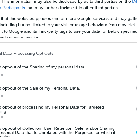
. This information may also be disclosed by us to third parties on the
IA
Participants
that may further disclose it to other third parties.
 that this website/app uses one or more Google services and may gath
el?
including but not limited to your visit or usage behaviour. You may click 
 to Google and its third-party tags to use your data for below specifi
ogle consent section.
fog. Mindig mondom, hogy nem látom őt más csapatnál,
ossal. Aleix a mi kapitányunk, nagyban neki
l Data Processing Opt Outs
Innentől magától értetődő, hogy velünk folytassa.
”
o opt-out of the Sharing of my personal data.
ck Viñalesszel. „
Neki időre van szüksége. Tudom, hogy
In
i ezt az ő rendelkezésére bocsátjuk. Az első dolog,
o opt-out of the Sale of my Personal Data.
et. Ez egyébként már majdnem sikerült neki. Jerezben
In
nyeként nem jutott a Q2-be, például nagyon rosszul
to opt-out of processing my Personal Data for Targeted
ing.
In
o opt-out of Collection, Use, Retention, Sale, and/or Sharing
ersonal Data that Is Unrelated with the Purposes for which it
nso
Ferrari
Massimo Rivola
Maverick Vinales
lected.