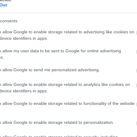
Out
consents
o allow Google to enable storage related to advertising like cookies on
Következő cikk
evice identifiers in apps.
Lin Jarvis: Morbidellinek magára kell találnia
o allow my user data to be sent to Google for online advertising
s.
to allow Google to send me personalized advertising.
o allow Google to enable storage related to analytics like cookies on
evice identifiers in apps.
o allow Google to enable storage related to functionality of the website
o allow Google to enable storage related to personalization.
o allow Google to enable storage related to security, including