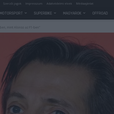
Szerzői jogok
Impresszum
Adatvédelmi elvek
Médiaajánlat
MOTORSPORT
SUPERBIKE
MAGYAROK
OFFROAD
-ben, mint Alonso az F1-ben"