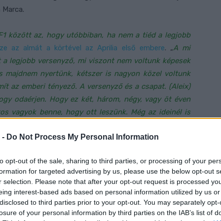
a Marca.
 között az, hogy utóbbiban, ha nem a tiéd a legjobb
ze az almát a körtével az Aprilia első embere
. „
A mi
 a legjobb versenyző, mi viszont nem voltunk képesek
is majdnem nyertünk, kétszer is nagyon közel voltunk
ít az emberi tényező. A versenyző és a csapat. (Aleix)
gy odaérjen. Hogy ez két, három, négy, vagy öt éven
os vagyok benne, hogy ott leszünk. Még az ideinél is
rarit vezetne, valószínűleg a vb-címért harcolna. Jó
 -
Do Not Process My Personal Information
enleg az Aprilia dolga egyszerűbb a vb-címet illetően.
„
to opt-out of the sale, sharing to third parties, or processing of your per
orábbi és a jelenlegi munkaadót nézzük, már érdekesebb a
formation for targeted advertising by us, please use the below opt-out s
é billen a mérleg. Teljes meggyőződéssel tudok bennük
r selection. Please note that after your opt-out request is processed y
olt, hogy csökkentsük a lemaradásunkat, és ez sikerült.
eing interest-based ads based on personal information utilized by us or
 Ő most minden várakozásunkat felülmúlva a vb-címért
disclosed to third parties prior to your opt-out. You may separately opt-
losure of your personal information by third parties on the IAB’s list of
dnunk. A Ferrarinak viszont idén nyernie kell, különben