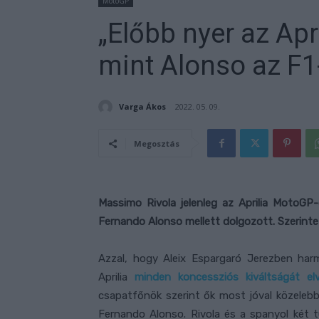
MotoGP
„Előbb nyer az Apr
mint Alonso az F1
Varga Ákos
2022. 05. 09.
Megosztás
Massimo Rivola jelenleg az Aprilia MotoGP
Fernando Alonso mellett dolgozott. Szerinte
Azzal, hogy Aleix Espargaró Jerezben har
Aprilia
minden koncessziós kiváltságát e
csapatfőnök szerint ők most jóval közelebb
Fernando Alonso. Rivola és a spanyol két t