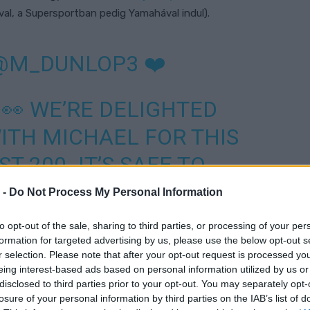
al, a Supersportban pedig Yamahával indul).
@M_DUNLOP3
❤️
 👀 WE’RE DELIGHTED
ITH MICHAEL FOR THIS
T 200. IT’S SAFE TO
NSHIP GOES BACK A
 -
Do Not Process My Personal Information
EXCITED TO SEE WHAT
to opt-out of the sale, sharing to third parties, or processing of your per
formation for targeted advertising by us, please use the below opt-out s
AYS WILL BRING- LET
r selection. Please note that after your opt-out request is processed y
!🔥
eing interest-based ads based on personal information utilized by us or
disclosed to third parties prior to your opt-out. You may separately opt-
M/UVTKLDNQ0R
losure of your personal information by third parties on the IAB’s list of