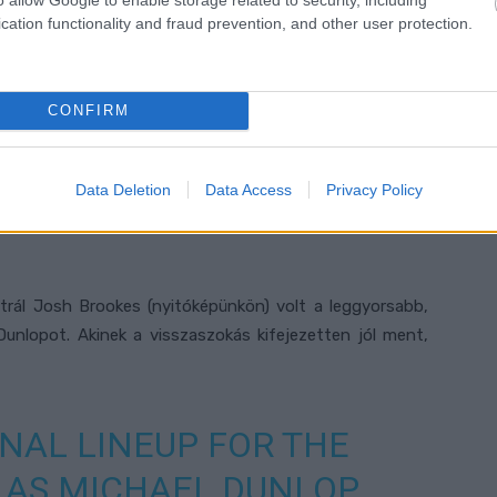
cation functionality and fraud prevention, and other user protection.
en-Mygdal, aki 66(!) évesen is elindul a Supertwin
igeti TT-n, és senki más sem teljesített annyi Tourist
CONFIRM
ersenyről nem is beszélve. A fia
2013-as halála
sem
Data Deletion
Data Access
Privacy Policy
trál Josh Brookes (nyitóképünkön) volt a leggyorsabb,
unlopot. Akinek a visszaszokás kifejezetten jól ment,
NAL LINEUP FOR THE
 AS MICHAEL DUNLOP