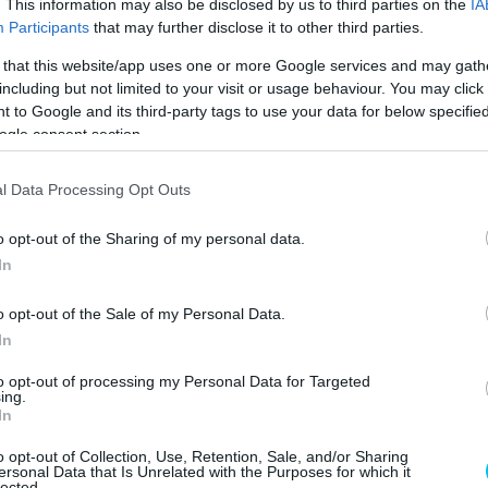
. This information may also be disclosed by us to third parties on the
IA
Participants
that may further disclose it to other third parties.
UKI (@_HAWKRACING)
 that this website/app uses one or more Google services and may gath
including but not limited to your visit or usage behaviour. You may click 
 to Google and its third-party tags to use your data for below specifi
ogle consent section.
l Data Processing Opt Outs
kaságszámba megy a 40 év feletti versenyző, az utcai
o opt-out of the Sharing of my personal data.
versenyzőt is találunk a mezőnyben. Egyrészt a két
In
, akik idén 50 évesek, mégis húzzák a Superbike gázkart
o opt-out of the Sale of my Personal Data.
ogyan alább az eredménylistákat megtekintjük: nem is
In
rand Prix-győztes Jeremy McWilliamst, aki 58(!) évesen
to opt-out of processing my Personal Data for Targeted
ing.
In
MS ENJOYED A PRE-
o opt-out of Collection, Use, Retention, Sale, and/or Sharing
ersonal Data that Is Unrelated with the Purposes for which it
lected.