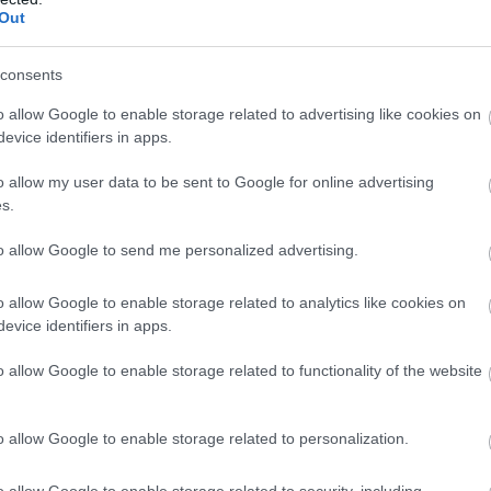
N IN THE SUNSHINE
Out
ODAY.
consents
WAS HAVING HIS FIRST
o allow Google to enable storage related to advertising like cookies on
RROWS_RAC1NG
evice identifiers in apps.
HE WILL RACE IN BOTH
o allow my user data to be sent to Google for online advertising
s.
S AT THE
to allow Google to send me personalized advertising.
ST
AND
@NICHOLLOILS
o allow Google to enable storage related to analytics like cookies on
IS WEEK
@MCWILL99
evice identifiers in apps.
M/1FRDIFRMUU
o allow Google to enable storage related to functionality of the website
00 (@NORTHWEST200)
o allow Google to enable storage related to personalization.
o allow Google to enable storage related to security, including