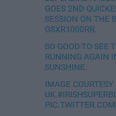
GOES 2ND QUICKES
SESSION ON THE 
GSXR1000RR.
SO GOOD TO SEE 
RUNNING AGAIN I
SUNSHINE.
IMAGE COURTESY 
UK.
#IRISHSUPERB
PIC.TWITTER.COM