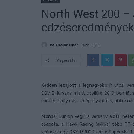
Motorsport
North West 200 – 
edzéseredmények
Palencsár Tibor
2022. 05. 11.
Megosztás
Kedden lezajlott a legnagyobb ír utcai ve
COVID-járvány miatt utoljára 2019-ben láth
minden nagy név – még olyanok is, akikre ne
Michael Dunlop végül a verseny előtti héte
csapata, a Hawk Racing (akikkel több TT-t 
számára egy GSX-R 1000-est a Superbike f