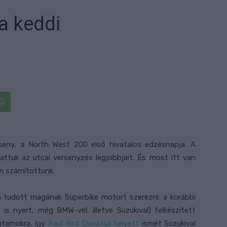
a keddi
rseny, a North West 200 első hivatalos edzésnapja. A
attuk az utcai versenyzés legjobbjait. És most itt van
m számítottunk.
n tudott magának Superbike motort szerezni: a korábbi
is nyert, még BMW-vel, illetve Suzukival) felkészített
utamokra, így
Paul Bird Ducatija helyett
ismét Suzukival