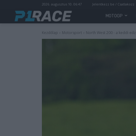
2026. augusztus 10. 06:47
Jelentkezz be / Csatlakozz
MOTOGP
Kezdőlap
Motorsport
North West 200 - a keddi e