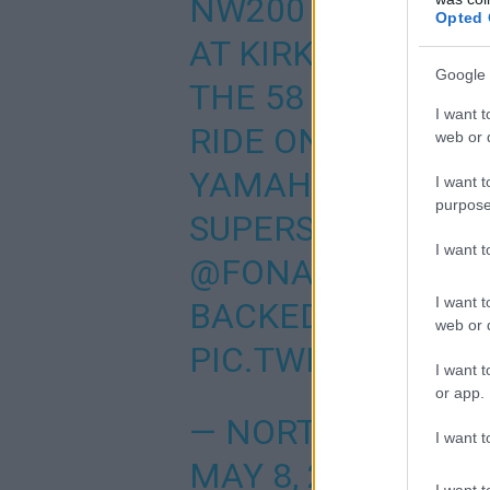
NW200 SHAKEDOW
Opted 
AT KIRKISTOWN T
Google 
THE 58 YEAR OLD 
I want t
RIDE ON THE
@BU
web or d
YAMAHA R6 THAT 
I want t
purpose
SUPERSPORT RACE
I want 
@FONACABBELFA
I want t
BACKED EVENT TH
web or d
PIC.TWITTER.CO
I want t
or app.
— NORTH WEST 2
I want t
MAY 8, 2022
I want t