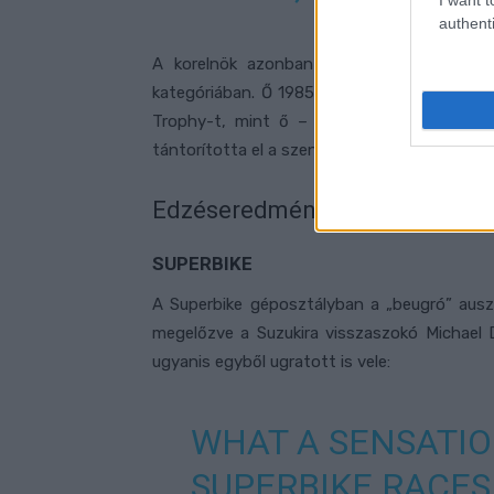
authenti
A korelnök azonban a veterán David Mads
kategóriában. Ő 1985-ben debütált a Man-sz
Trophy-t, mint ő – számtalan más utcai v
tántorította el a szenvedélyétől.
Edzéseredmények
SUPERBIKE
A Superbike géposztályban a „beugró” ausz
megelőzve a Suzukira visszaszokó Michael D
ugyanis egyből ugratott is vele:
WHAT A SENSATIO
SUPERBIKE RACES