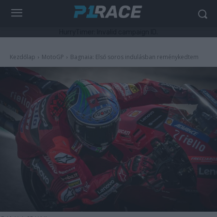
HurryTimer: Invalid campaign ID.
Kezdőlap
MotoGP
Bagnaia: Első soros indulásban reménykedtem