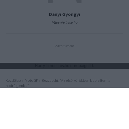
Dányi Gyöngyi
https://p1race.hu
- Advertisment -