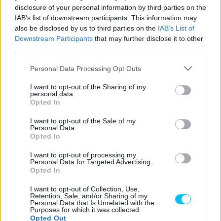
disclosure of your personal information by third parties on the
Az
olasz
versenyző nem kimondottan csalódott, mivel az
IAB’s list of downstream participants. This information may
also be disclosed by us to third parties on the
IAB’s List of
időjárási körülmények rendkívül nehéz helyzetbe hozták a
Downstream Participants
that may further disclose it to other
pilótákat. A pálya állapota percről percre változott, így a
third parties.
versenyzőknek folyamatosan alkalmazkodniuk kellett az új
Please note that this website/app uses one or more Google
viszonyokhoz.
Personal Data Processing Opt Outs
services and may gather and store information including but
not limited to your visit or usage behaviour. You may click to
I want to opt-out of the Sharing of my
personal data.
„Természetesen egy első soros indulásban vagy pole
grant or deny consent to Google and its third-party tags to
Opted In
pozícióban reménykedtem”
– kezdi Pecco Bagnaia.
use your data for below specified purposes in below Google
consent section.
I want to opt-out of the Sale of my
Personal Data.
„Az időjárási körülmények azonban nem tették lehetővé,
Opted In
hogy 100%-osan teljesítsek, és a végletekig húzzam a
I want to opt-out of processing my
gázt. A pálya néhány részén esett, néhol nem,
Marc
pedig
Personal Data for Targeted Advertising.
Opted In
hatalmasat bukott. Az első 1-2 körben kifejezetten lassú
voltam.”
I want to opt-out of Collection, Use,
Retention, Sale, and/or Sharing of my
Personal Data that Is Unrelated with the
- Advertisement -
Purposes for which it was collected.
Opted Out