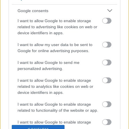
„A többiek ügyesebben kezelték a fennálló
Google consents
körülményeket. Azok a pilóták, akik előttem végeztek,
I want to allow Google to enable storage
erősebbek voltak. Nagyszerű az első sor, Mariniék
related to advertising like cookies on web or
abszolút megérdemlik ezt az eredményt. Nagyon jó
device identifiers in apps.
munkát végeztek, főleg Diggia, aki a Q1-ből verekedte fel
magát az időmérés második szakaszába. Bezzecchi és
I want to allow my user data to be sent to
Google for online advertising purposes.
Marini pedig egész hétvégén gyorsak voltak, gratulálok
nekik.”
I want to allow Google to send me
personalized advertising.
„Úgy vélem, a versenyen meglesz a tempóm, hogy előrébb
I want to allow Google to enable storage
kerüljek. Jó munkát végeztünk, és az vigasztal, hogy a
related to analytics like cookies on web or
világbajnoki pontverseny éllovasai nem túl előkelő
device identifiers in apps.
rajthelyről indulnak. A rajt rendkívül fontos lesz, próbálok
majd kilőni, és kimotorozni valamennyi előnyt. Biztosan
I want to allow Google to enable storage
related to functionality of the website or app.
nem lesz egyszerű, mert mindenkinek ez a célja, de a
maximumot fogom kihozni magamból.”
I want to allow Google to enable storage
related to personalization.