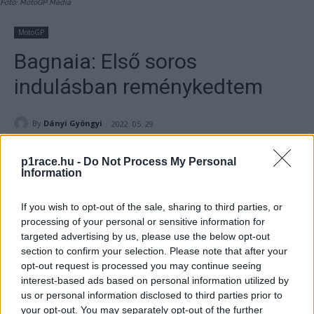
Fotó: MotoGP Média
MotoGP
Bagnaia: Első soros
indulásban reménykedtem
By
Dányi Gyöngyi
2022. 05. 29.
p1race.hu -
Do Not Process My Personal
Information
- Hirdetés -
If you wish to opt-out of the sale, sharing to third parties, or
processing of your personal or sensitive information for
Nem mindennapi első sor született a tegnapi kvalifikáción a
targeted advertising by us, please use the below opt-out
MotoGP-ben. Pecco Bagnaia az 5. helyről várja a
section to confirm your selection. Please note that after your
opt-out request is processed you may continue seeing
folytatást.
interest-based ads based on personal information utilized by
us or personal information disclosed to third parties prior to
- Hirdetés -
your opt-out. You may separately opt-out of the further