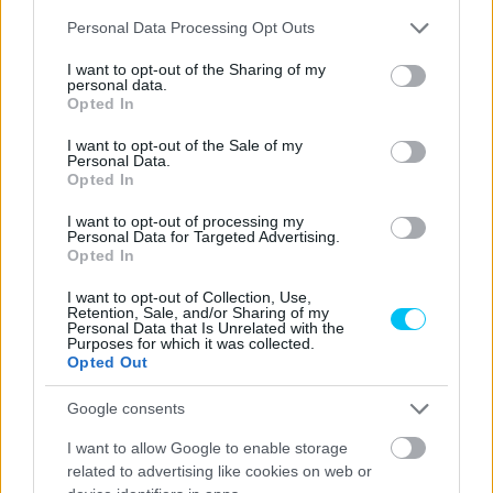
Matteo Ferrari
MotoE
Mugello
Please note that this website/app uses one or more Google
Personal Data Processing Opt Outs
services and may gather and store information including but
not limited to your visit or usage behaviour. You may click to
I want to opt-out of the Sharing of my
personal data.
grant or deny consent to Google and its third-party tags to
Opted In
use your data for below specified purposes in below Google
consent section.
Előző cikk
Következő cikk
I want to opt-out of the Sale of my
Personal Data.
Bagnaia: „Mugellóban nyerni
Márquez: Alberto most
Opted In
hihetetlen”
mondta először, hogy
figyeljek oda
I want to opt-out of processing my
Personal Data for Targeted Advertising.
Opted In
I want to opt-out of Collection, Use,
Retention, Sale, and/or Sharing of my
Personal Data that Is Unrelated with the
Purposes for which it was collected.
Opted Out
Google consents
I want to allow Google to enable storage
Börcsök Réka
related to advertising like cookies on web or