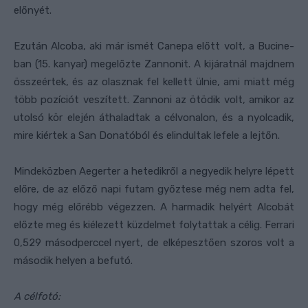
előnyét.
Ezután Alcoba, aki már ismét Canepa előtt volt, a Bucine-
ban (15. kanyar) megelőzte Zannonit. A kijáratnál majdnem
összeértek, és az olasznak fel kellett ülnie, ami miatt még
több pozíciót veszített. Zannoni az ötödik volt, amikor az
utolsó kör elején áthaladtak a célvonalon, és a nyolcadik,
mire kiértek a San Donatóból és elindultak lefele a lejtőn.
Mindeközben Aegerter a hetedikről a negyedik helyre lépett
előre, de az előző napi futam győztese még nem adta fel,
hogy még előrébb végezzen. A harmadik helyért Alcobát
előzte meg és kiélezett küzdelmet folytattak a célig. Ferrari
0,529 másodperccel nyert, de elképesztően szoros volt a
második helyen a befutó.
A célfotó: