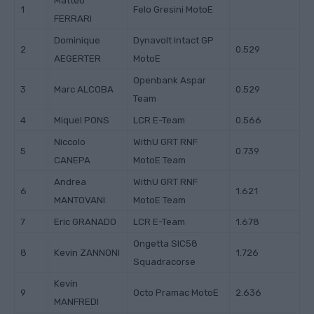
Matteo
1
Felo Gresini MotoE
FERRARI
Dominique
Dynavolt Intact GP
2
0.529
AEGERTER
MotoE
Openbank Aspar
3
Marc ALCOBA
0.529
Team
4
Miquel PONS
LCR E-Team
0.566
Niccolo
WithU GRT RNF
5
0.739
CANEPA
MotoE Team
Andrea
WithU GRT RNF
6
1.621
MANTOVANI
MotoE Team
7
Eric GRANADO
LCR E-Team
1.678
Ongetta SIC58
8
Kevin ZANNONI
1.726
Squadracorse
Kevin
9
Octo Pramac MotoE
2.636
MANFREDI