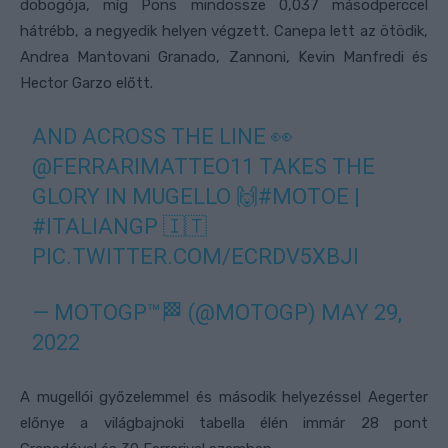
dobogója, míg Pons mindössze 0,037 másodperccel
hátrébb, a negyedik helyen végzett. Canepa lett az ötödik,
Andrea Mantovani Granado, Zannoni, Kevin Manfredi és
Hector Garzo előtt.
AND ACROSS THE LINE 👀
@FERRARIMATTEO11
TAKES THE
GLORY IN MUGELLO 🙌
#MOTOE
|
#ITALIANGP
🇮🇹
PIC.TWITTER.COM/ECRDV5XBJI
— MOTOGP™🏁 (@MOTOGP)
MAY 29,
2022
A mugellói győzelemmel és második helyezéssel Aegerter
előnye a világbajnoki tabella élén immár 28 pont