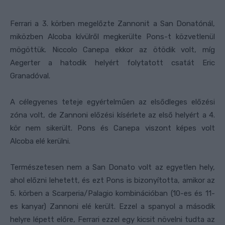
Ferrari a 3. körben megelőzte Zannonit a San Donatónál,
miközben Alcoba kívülről megkerülte Pons-t közvetlenül
mögöttük. Niccolo Canepa ekkor az ötödik volt, míg
Aegerter a hatodik helyért folytatott csatát Eric
Granadóval.
A célegyenes teteje egyértelműen az elsődleges előzési
zóna volt, de Zannoni előzési kísérlete az első helyért a 4.
kör nem sikerült. Pons és Canepa viszont képes volt
Alcoba elé kerülni.
Természetesen nem a San Donato volt az egyetlen hely,
ahol előzni lehetett, és ezt Pons is bizonyította, amikor az
5. körben a Scarperia/Palagio kombinációban (10-es és 11-
es kanyar) Zannoni elé került. Ezzel a spanyol a második
helyre lépett előre, Ferrari ezzel egy kicsit növelni tudta az