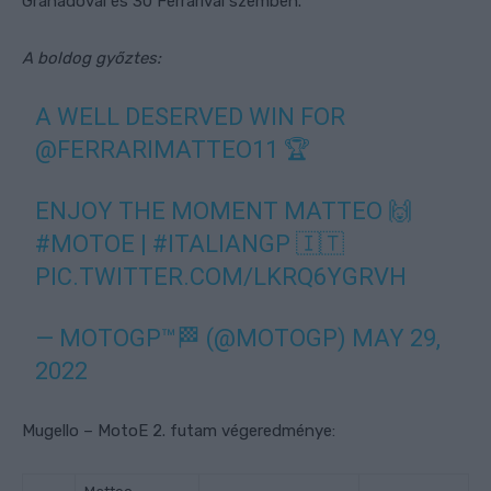
Granadóval és 30 Ferrarival szemben.
A boldog győztes:
A WELL DESERVED WIN FOR
@FERRARIMATTEO11
🏆
ENJOY THE MOMENT MATTEO 🙌
#MOTOE
|
#ITALIANGP
🇮🇹
PIC.TWITTER.COM/LKRQ6YGRVH
— MOTOGP™🏁 (@MOTOGP)
MAY 29,
2022
Mugello – MotoE 2. futam végeredménye: