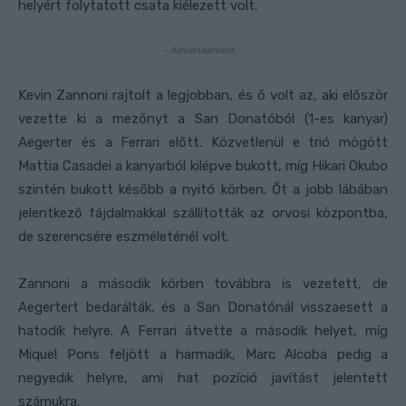
helyért folytatott csata kiélezett volt.
- Advertisement -
Kevin Zannoni rajtolt a legjobban, és ő volt az, aki először
vezette ki a mezőnyt a San Donatóból (1-es kanyar)
Aegerter és a Ferrari előtt. Közvetlenül e trió mögött
Mattia Casadei a kanyarból kilépve bukott, míg Hikari Okubo
szintén bukott később a nyitó körben. Őt a jobb lábában
jelentkező fájdalmakkal szállították az orvosi központba,
de szerencsére eszméleténél volt.
Zannoni a második körben továbbra is vezetett, de
Aegertert bedarálták, és a San Donatónál visszaesett a
hatodik helyre. A Ferrari átvette a második helyet, míg
Miquel Pons feljött a harmadik, Marc Alcoba pedig a
negyedik helyre, ami hat pozíció javítást jelentett
számukra.