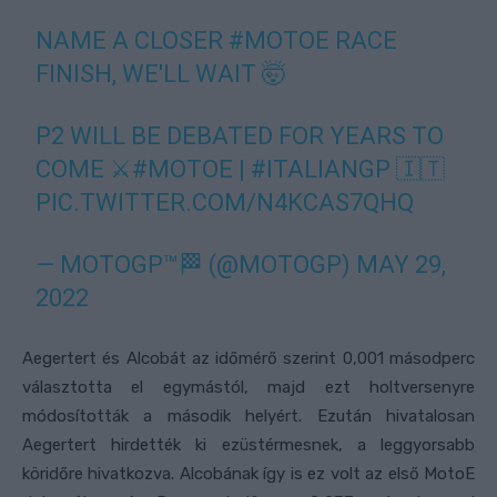
NAME A CLOSER
#MOTOE
RACE
FINISH, WE'LL WAIT 🤯
P2 WILL BE DEBATED FOR YEARS TO
COME ⚔️
#MOTOE
|
#ITALIANGP
🇮🇹
PIC.TWITTER.COM/N4KCAS7QHQ
— MOTOGP™🏁 (@MOTOGP)
MAY 29,
2022
Aegertert és Alcobát az időmérő szerint 0,001 másodperc
választotta el egymástól, majd ezt holtversenyre
módosították a második helyért. Ezután hivatalosan
Aegertert hirdették ki ezüstérmesnek, a leggyorsabb
köridőre hivatkozva. Alcobának így is ez volt az első MotoE