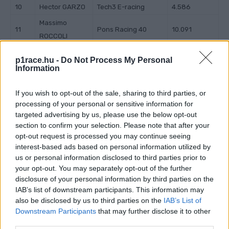
10
Hector GARZO
Tech3 E-racing
4.586
Massimo
11
Pons Racing 40
10.091
ROCCOLI
12
Xavi FORES
Octo Pramac MotoE
10.547
p1race.hu -
Do Not Process My Personal
Information
13
Alex ESCRIG
Tech3 E-racing
10.764
Alessio
14
Felo Gresini MotoE
12.165
If you wish to opt-out of the sale, sharing to third parties, or
FINELLO
processing of your personal or sensitive information for
Maria
OpenBank Aspar
targeted advertising by us, please use the below opt-out
15
17.117
section to confirm your selection. Please note that after your
HERRERA
Team
opt-out request is processed you may continue seeing
Nem fejezték be az első kört:
interest-based ads based on personal information utilized by
us or personal information disclosed to third parties prior to
Mattia
Pons Racing 40
your opt-out. You may separately opt-out of the further
CASADEI
disclosure of your personal information by third parties on the
Hikari OKUBO
Avant Ajo
IAB’s list of downstream participants. This information may
also be disclosed by us to third parties on the
IAB’s List of
Downstream Participants
that may further disclose it to other
third parties.
CIMKÉK
Dominique Aegerter
Holtverseny
Marc Alcoba