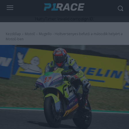
HurryTimer: Invalid campaign ID.
Kezdőlap
MotoE
Mugello - Holtversenyes befutó a második helyért a
MotoE-ben