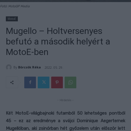
Fotó: MotoGP Media
MotoE
Mugello – Holtversenyes
befutó a második helyért a
MotoE-ben
By
Börcsök Réka
2022. 05. 29.
- Hirdetés -
Két MotoE-világbajnoki futamból 50 lehetséges pontból
45 – ez az eredménye a svájci Dominique Aegerternek
Mugellóban, aki zsinórban hét győzelem után először lett