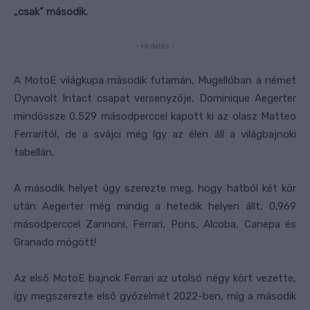
„csak” második.
- Hirdetés -
A MotoE világkupa második futamán, Mugellóban a német
Dynavolt Intact csapat versenyzője, Dominique Aegerter
mindössze 0,529 másodperccel kapott ki az olasz Matteo
Ferraritól, de a svájci még így az élen áll a világbajnoki
tabellán.
A második helyet úgy szerezte meg, hogy hatból két kör
után Aegerter még mindig a hetedik helyen állt, 0,969
másodperccel Zannoni, Ferrari, Pons, Alcoba, Canepa és
Granado mögött!
Az első MotoE bajnok Ferrari az utolsó négy kört vezette,
így megszerezte első győzelmét 2022-ben, míg a második