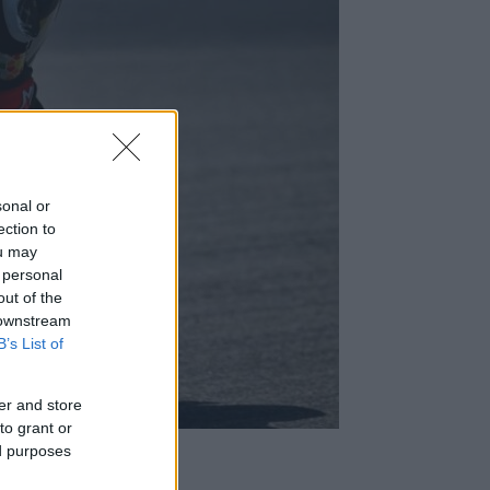
sonal or
ection to
ou may
 personal
out of the
 downstream
B’s List of
er and store
to grant or
ed purposes