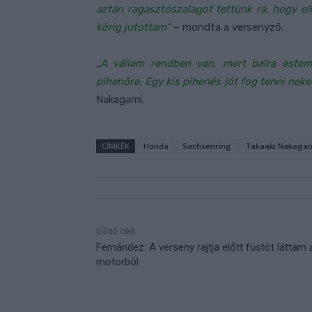
aztán ragasztószalagot tettünk rá, hogy el
körig jutottam”
– mondta a versenyző.
„
A vállam rendben van, mert balra este
pihenőre. Egy kis pihenés jót fog tenni nek
Nakagami.
CÍMKÉK
Honda
Sachsenring
Takaaki Nakaga
Előző cikk
Fernández: A verseny rajtja előtt füstöt láttam 
motorból