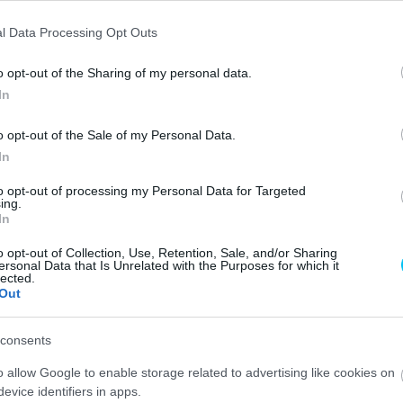
as érzés volt a
l Data Processing Opt Outs
o opt-out of the Sharing of my personal data.
In
o opt-out of the Sale of my Personal Data.
In
to opt-out of processing my Personal Data for Targeted
ing.
In
o opt-out of Collection, Use, Retention, Sale, and/or Sharing
Sachsenringen
. Az LCR Honda csapat japán versenyzője
ersonal Data that Is Unrelated with the Purposes for which it
lected.
40 év után először maradt világbajnoki pont nélkül a
Out
consents
a mellett Pol Espargaró és Alex Márquez is műszaki
o allow Google to enable storage related to advertising like cookies on
chsenringen rendezett MotoGP futamon. A német GP-n
evice identifiers in apps.
t a japán márka képviselői közül – az utolsó helyen és