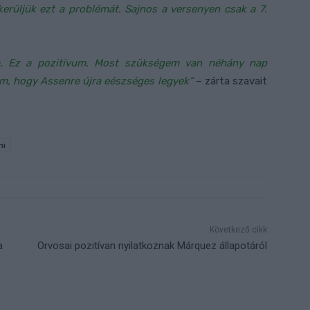
kerüljük ezt a problémát. Sajnos a versenyen csak a 7.
m. Ez a pozitívum. Most szükségem van néhány nap
em, hogy Assenre újra eészséges legyek”
– zárta szavait
mi
Következő cikk
a
Orvosai pozitívan nyilatkoznak Márquez állapotáról