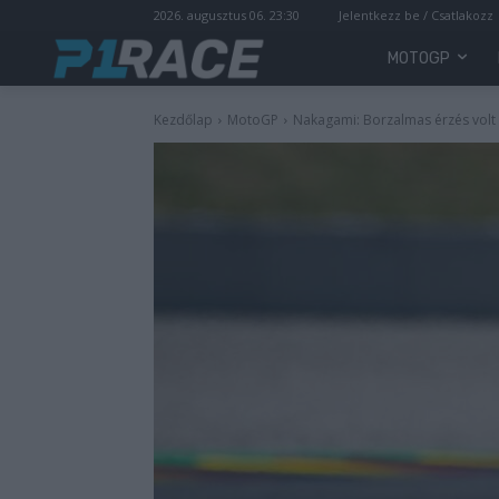
2026. augusztus 06. 23:30
Jelentkezz be / Csatlakozz
MOTOGP
Kezdőlap
MotoGP
Nakagami: Borzalmas érzés volt