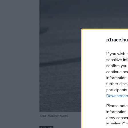
p1race.hu
If you wish 
sensitive in
confirm you
continue se
information 
further disc
participants
Downstream 
Please note
information 
Fotó: MotoGP Media
deny consent
in below Go