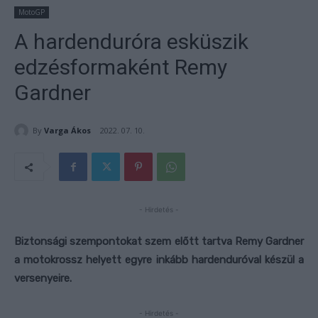
MotoGP
A hardenduróra esküszik
edzésformaként Remy
Gardner
By
Varga Ákos
2022. 07. 10.
- Hirdetés -
Biztonsági szempontokat szem előtt tartva Remy Gardner
a motokrossz helyett egyre inkább hardenduróval készül a
versenyeire.
- Hirdetés -