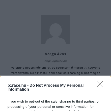
Varga Ákos
https://p1race.hu
Valentino Rossin nőttem fel, és szerintem ő marad "A" kedvenc
versenyzőm. De a MotoGP sem csak és kizárólag ő, hát még az
egyetemes motorversenyzés világa! Gyárilag, az egyik
végzettségem szerint olasz-spanyol szakos tanár vagyok, így
p1race.hu -
Do Not Process My Personal
be is tudjátok viszonylag könnyen lőni, merrefelé irányul
Information
alapvetően az érdeklődésem... :)
If you wish to opt-out of the sale, sharing to third parties, or
processing of your personal or sensitive information for