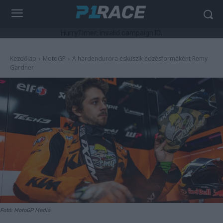
HurryTimer: Invalid campaign ID.
Kezdőlap
MotoGP
A hardenduróra esküszik edzésformaként Remy
Gardner
Fotó: MotoGP Media