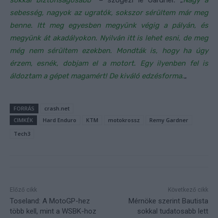
sokkal biztonságosabb
” – szögezi le Gardner. „
Nagy a
sebesség, nagyok az ugratók, sokszor sérültem már meg
benne. Itt meg egyesben megyünk végig a pályán, és
megyünk át akadályokon. Nyilván itt is lehet esni, de meg
még nem sérültem ezekben. Mondták is, hogy ha úgy
érzem, esnék, dobjam el a motort. Egy ilyenben fel is
áldoztam a gépet magamért! De kiváló edzésforma.
„
FORRÁS
crash.net
CIMKÉK
Hard Enduro
KTM
motokrossz
Remy Gardner
Tech3
Előző cikk
Következő cikk
Toseland: A MotoGP-hez
Mérnöke szerint Bautista
több kell, mint a WSBK-hoz
sokkal tudatosabb lett