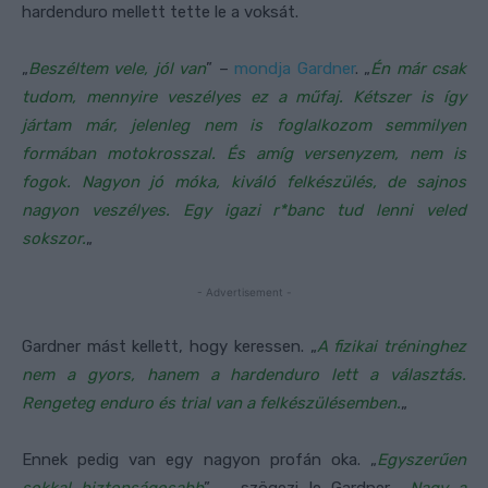
hardenduro mellett tette le a voksát.
„
Beszéltem vele, jól van
” –
mondja Gardner
. „
Én már csak
tudom, mennyire veszélyes ez a műfaj. Kétszer is így
jártam már, jelenleg nem is foglalkozom semmilyen
formában motokrosszal. És amíg versenyzem, nem is
fogok. Nagyon jó móka, kiváló felkészülés, de sajnos
nagyon veszélyes. Egy igazi r*banc tud lenni veled
sokszor.
„
- Advertisement -
Gardner mást kellett, hogy keressen. „
A fizikai tréninghez
nem a gyors, hanem a hardenduro lett a választás.
Rengeteg enduro és trial van a felkészülésemben.
„
Ennek pedig van egy nagyon profán oka. „
Egyszerűen