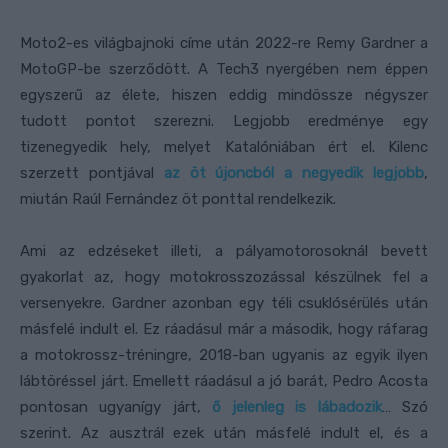
Moto2-es világbajnoki címe után 2022-re Remy Gardner a
MotoGP-be szerződött. A Tech3 nyergében nem éppen
egyszerű az élete, hiszen eddig mindössze négyszer
tudott pontot szerezni. Legjobb eredménye egy
tizenegyedik hely, melyet Katalóniában ért el. Kilenc
szerzett pontjával
az öt újoncból a negyedik legjobb
,
miután Raúl Fernández öt ponttal rendelkezik.
Ami az edzéseket illeti, a pályamotorosoknál bevett
gyakorlat az, hogy motokrosszozással készülnek fel a
versenyekre. Gardner azonban egy téli csuklósérülés után
másfelé indult el. Ez ráadásul már a második, hogy ráfarag
a motokrossz-tréningre, 2018-ban ugyanis az egyik ilyen
lábtöréssel járt. Emellett ráadásul a jó barát, Pedro Acosta
pontosan ugyanígy járt,
ő jelenleg is lábadozik
… Szó
szerint. Az ausztrál ezek után másfelé indult el, és a