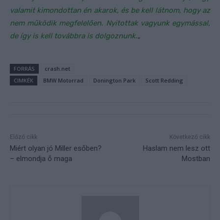
valamit kimondottan én akarok, és be kell látnom, hogy az
nem működik megfelelően. Nyitottak vagyunk egymással,
de így is kell továbbra is dolgoznunk.
„
FORRÁS
crash.net
CIMKÉK
BMW Motorrad
Donington Park
Scott Redding
Előző cikk
Következő cikk
Miért olyan jó Miller esőben?
Haslam nem lesz ott
– elmondja ő maga
Mostban