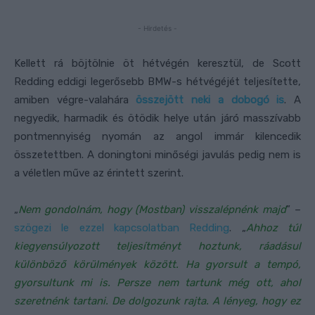
- Hirdetés -
Kellett rá böjtölnie öt hétvégén keresztül, de Scott
Redding eddigi legerősebb BMW-s hétvégéjét teljesítette,
amiben végre-valahára
összejött neki a dobogó is
. A
negyedik, harmadik és ötödik helye után járó masszívabb
pontmennyiség nyomán az angol immár kilencedik
összetettben. A doningtoni minőségi javulás pedig nem is
a véletlen műve az érintett szerint.
„
Nem gondolnám, hogy (Mostban) visszalépnénk majd
” –
szögezi le ezzel kapcsolatban Redding
. „
Ahhoz túl
kiegyensúlyozott teljesítményt hoztunk, ráadásul
különböző körülmények között. Ha gyorsult a tempó,
gyorsultunk mi is. Persze nem tartunk még ott, ahol
szeretnénk tartani. De dolgozunk rajta. A lényeg, hogy ez