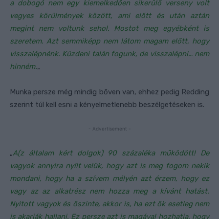
a dobogó nem egy kiemelkedően sikerülő verseny volt
vegyes körülmények között, ami előtt és után aztán
megint nem voltunk sehol. Mostot meg egyébként is
szeretem. Azt semmiképp nem látom magam előtt, hogy
visszalépnénk. Küzdeni talán fogunk, de visszalépni… nem
hinném.
„
Munka persze még mindig bőven van, ehhez pedig Redding
szerint túl kell esni a kényelmetlenebb beszélgetéseken is.
- Advertisement -
„
A(z általam kért dolgok) 90 százaléka működött! De
vagyok annyira nyílt velük, hogy azt is meg fogom nekik
mondani, hogy ha a szívem mélyén azt érzem, hogy ez
vagy az az alkatrész nem hozza meg a kívánt hatást.
Nyitott vagyok és őszinte, akkor is, ha ezt ők esetleg nem
is akarják hallani. Ez persze azt is magával hozhatja, hogy