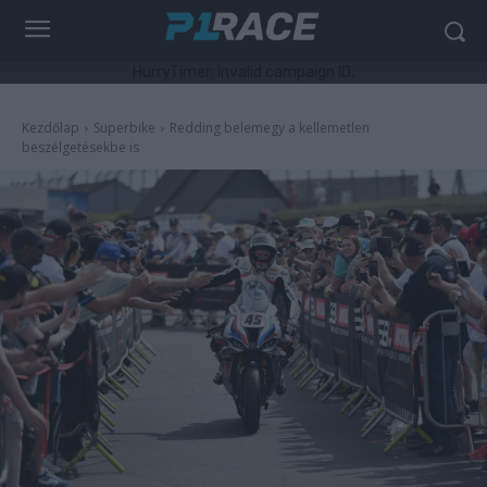
HurryTimer: Invalid campaign ID.
Kezdőlap
Superbike
Redding belemegy a kellemetlen
beszélgetésekbe is