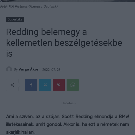
Fotó: FIM Pictures/Mateusz Jagielski
Superbike
Redding belemegy a
kellemetlen beszélgetésekbe
is
By
Varga Ákos
2022. 07. 23.
- Hirdetés -
Ami a szívén, az a száján. Scott Redding elmondja a BMW
illetékeseinek, amit gondol. Akkor is, ha ezt a németek nem
akarják hallani.