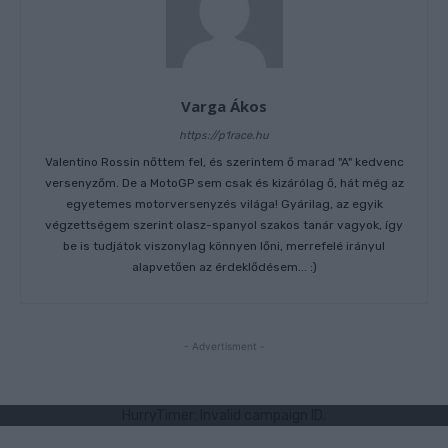
Varga Ákos
https://p1race.hu
Valentino Rossin nőttem fel, és szerintem ő marad "A" kedvenc
versenyzőm. De a MotoGP sem csak és kizárólag ő, hát még az
egyetemes motorversenyzés világa! Gyárilag, az egyik
végzettségem szerint olasz-spanyol szakos tanár vagyok, így
be is tudjátok viszonylag könnyen lőni, merrefelé irányul
alapvetően az érdeklődésem... :)
- Advertisment -