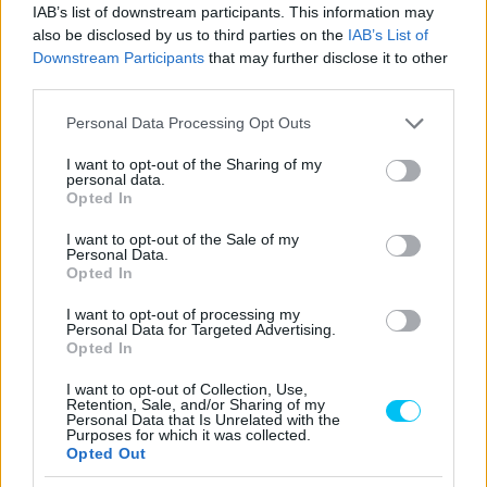
IAB’s list of downstream participants. This information may
also be disclosed by us to third parties on the
IAB’s List of
Downstream Participants
that may further disclose it to other
third parties.
Please note that this website/app uses one or more Google
Personal Data Processing Opt Outs
services and may gather and store information including but
not limited to your visit or usage behaviour. You may click to
I want to opt-out of the Sharing of my
personal data.
grant or deny consent to Google and its third-party tags to
Opted In
use your data for below specified purposes in below Google
consent section.
I want to opt-out of the Sale of my
Personal Data.
Opted In
I want to opt-out of processing my
Personal Data for Targeted Advertising.
Opted In
I want to opt-out of Collection, Use,
Retention, Sale, and/or Sharing of my
Personal Data that Is Unrelated with the
Purposes for which it was collected.
Opted Out